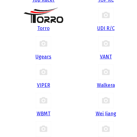
Torro
UDI R/С
Ugears
VANT
VIPER
Walkera
WBMT
Wei Jiang