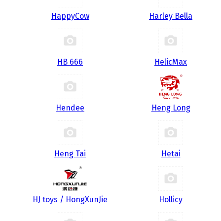
HappyCow
Harley Bella
HB 666
HelicMax
Hendee
Heng Long
Heng Tai
Hetai
HJ toys / HongXunJie
Hollicy