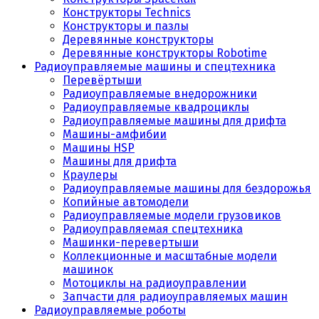
Конструкторы Technics
Конструкторы и пазлы
Деревянные конструкторы
Деревянные конструкторы Robotime
Радиоуправляемые машины и спецтехника
Перевёртыши
Радиоуправляемые внедорожники
Радиоуправляемые квадроциклы
Радиоуправляемые машины для дрифта
Машины-амфибии
Машины HSP
Машины для дрифта
Краулеры
Радиоуправляемые машины для бездорожья
Копийные автомодели
Радиоуправляемые модели грузовиков
Радиоуправляемая спецтехника
Машинки-перевертыши
Коллекционные и масштабные модели
машинок
Мотоциклы на радиоуправлении
Запчасти для радиоуправляемых машин
Радиоуправляемые роботы