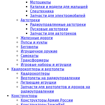
Мотоциклы
Каталки и модели для малышей
Спецтехника
Запчасти для электромобилей
Автотреки
Радиоуправляемые автотреки
Пусковые автотреки
Запчасти для автотреков
Железные дороги
Пупсы и куклы
Беговелы
Игрушечное оружие
Самокаты
Трансформеры
Игровые наборы и игрушки
Квадрокоптеры и вертолеты
Квадрокоптеры
Вертолеты на радиоуправлении
Летающие игрушки
Запчасти для вертолетов и дронов на
радиоуправлении
Конструкторы
Конструкторы Армия России
Конструкторы SpaceRail