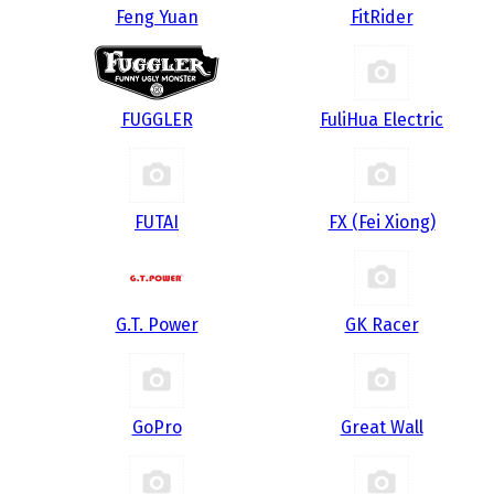
Feng Yuan
FitRider
FUGGLER
FuliHua Electric
FUTAI
FX (Fei Xiong)
G.T. Power
GK Racer
GoPro
Great Wall