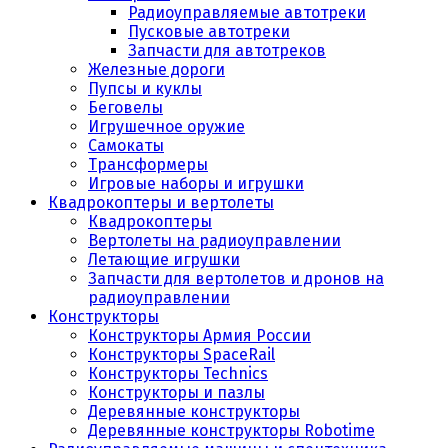
Радиоуправляемые автотреки
Пусковые автотреки
Запчасти для автотреков
Железные дороги
Пупсы и куклы
Беговелы
Игрушечное оружие
Самокаты
Трансформеры
Игровые наборы и игрушки
Квадрокоптеры и вертолеты
Квадрокоптеры
Вертолеты на радиоуправлении
Летающие игрушки
Запчасти для вертолетов и дронов на
радиоуправлении
Конструкторы
Конструкторы Армия России
Конструкторы SpaceRail
Конструкторы Technics
Конструкторы и пазлы
Деревянные конструкторы
Деревянные конструкторы Robotime