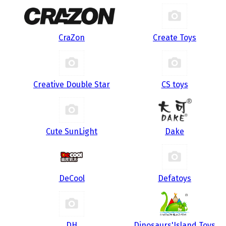
CraZon
Create Toys
Creative Double Star
CS toys
Cute SunLight
Dake
DeCool
Defatoys
DH
Dinosaurs'Island Toys