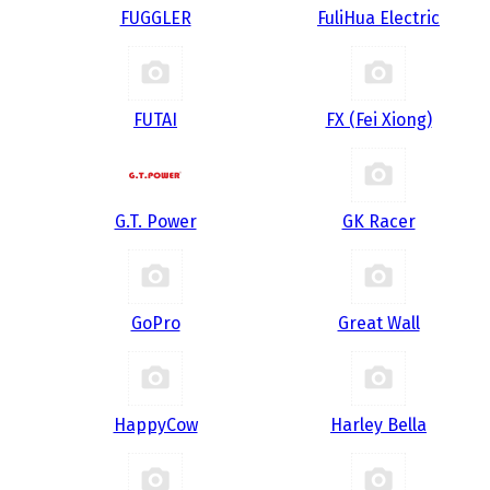
FUGGLER
FuliHua Electric
FUTAI
FX (Fei Xiong)
G.T. Power
GK Racer
GoPro
Great Wall
HappyCow
Harley Bella