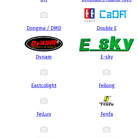
Dongma / DMD
Double E
Dynam
E-sky
Eastcolight
Feilong
FeiLun
Fenfa