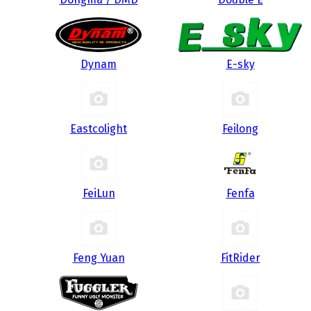
Dynam
E-sky
Eastcolight
Feilong
FeiLun
Fenfa
Feng Yuan
FitRider