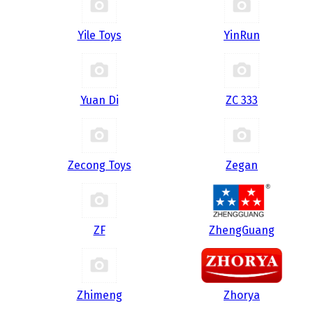
Yile Toys
YinRun
Yuan Di
ZC 333
Zecong Toys
Zegan
ZF
ZhengGuang
Zhimeng
Zhorya