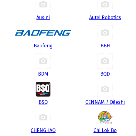
Ausini
Autel Robotics
Baofeng
BBH
BDM
BQD
BSQ
CENNAM / Qileshi
CHENGHAO
Chi Lok Bo