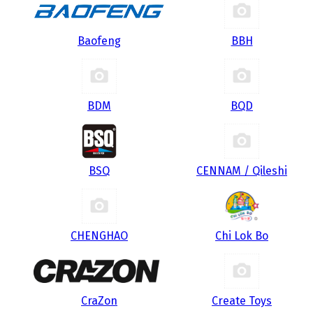
Baofeng
BBH
BDM
BQD
BSQ
CENNAM / Qileshi
CHENGHAO
Chi Lok Bo
CraZon
Create Toys