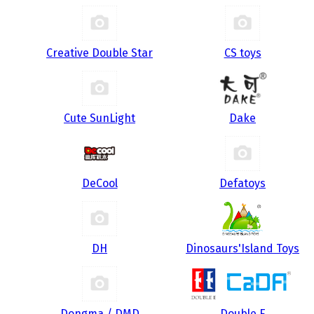
Creative Double Star
CS toys
Cute SunLight
Dake
DeCool
Defatoys
DH
Dinosaurs'Island Toys
Dongma / DMD
Double E