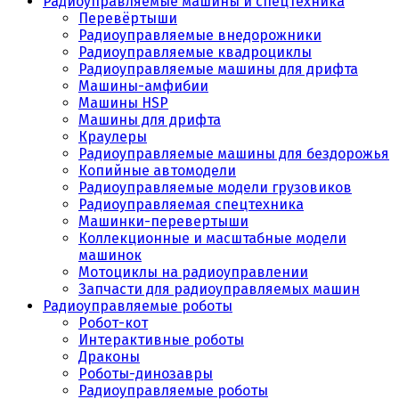
Радиоуправляемые машины и спецтехника
Перевёртыши
Радиоуправляемые внедорожники
Радиоуправляемые квадроциклы
Радиоуправляемые машины для дрифта
Машины-амфибии
Машины HSP
Машины для дрифта
Краулеры
Радиоуправляемые машины для бездорожья
Копийные автомодели
Радиоуправляемые модели грузовиков
Радиоуправляемая спецтехника
Машинки-перевертыши
Коллекционные и масштабные модели
машинок
Мотоциклы на радиоуправлении
Запчасти для радиоуправляемых машин
Радиоуправляемые роботы
Робот-кот
Интерактивные роботы
Драконы
Роботы-динозавры
Радиоуправляемые роботы