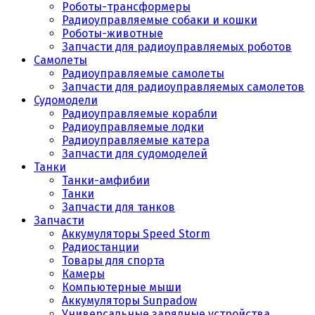
Роботы-трансформеры
Радиоуправляемые собаки и кошки
Роботы-животные
Запчасти для радиоуправляемых роботов
Самолеты
Радиоуправляемые самолеты
Запчасти для радиоуправляемых самолетов
Судомодели
Радиоуправляемые корабли
Радиоуправляемые лодки
Радиоуправляемые катера
Запчасти для судомоделей
Танки
Танки-амфибии
Танки
Запчасти для танков
Запчасти
Аккумуляторы Speed Storm
Радиостанции
Товары для спорта
Камеры
Компьютерные мыши
Аккумуляторы Sunpadow
Универсальные зарядные устройства