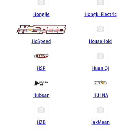
HongJie
Hongki Electric
HoSpeed
HouseHold
HSP
Huan Qi
Hubsan
HUI NA
HZB
JakMean