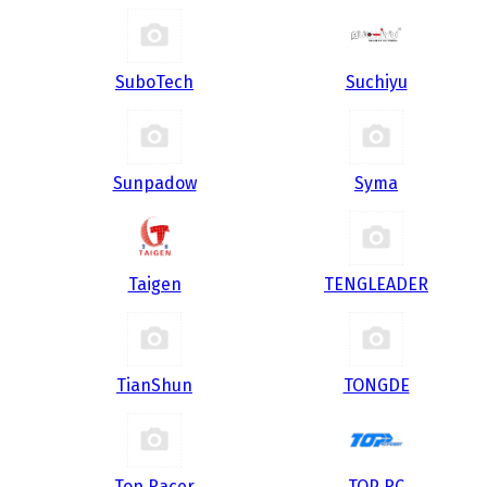
SuboTech
Suchiyu
Sunpadow
Syma
Taigen
TENGLEADER
TianShun
TONGDE
Top Racer
TOP RC