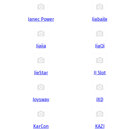
Janec Power
Jiabaile
Jiajia
JiaQi
JieStar
JJ Slot
Joysway
JXD
KarCon
KAZI