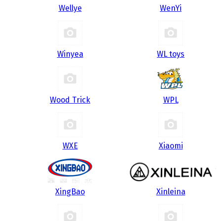
Wellye
WenYi
Winyea
WL toys
Wood Trick
WPL
WXE
Xiaomi
XingBao
Xinleina