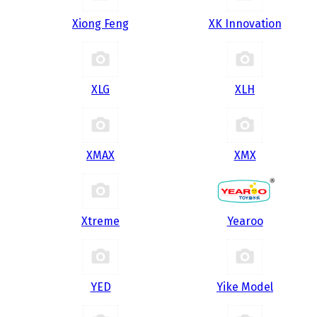
Xiong Feng
XK Innovation
XLG
XLH
XMAX
XMX
Xtreme
Yearoo
YED
Yike Model