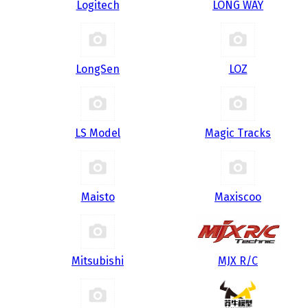
Logitech
LONG WAY
LongSen
LOZ
LS Model
Magic Tracks
Maisto
Maxiscoo
Mitsubishi
MJX R/C