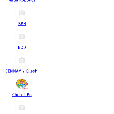
Autel Robotics
BBH
BQD
CENNAM / Qileshi
Chi Lok Bo