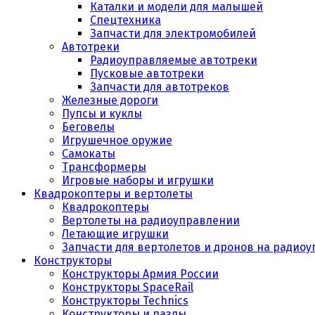
Каталки и модели для малышей
Спецтехника
Запчасти для электромобилей
Автотреки
Радиоуправляемые автотреки
Пусковые автотреки
Запчасти для автотреков
Железные дороги
Пупсы и куклы
Беговелы
Игрушечное оружие
Самокаты
Трансформеры
Игровые наборы и игрушки
Квадрокоптеры и вертолеты
Квадрокоптеры
Вертолеты на радиоуправлении
Летающие игрушки
Запчасти для вертолетов и дронов на радио
Конструкторы
Конструкторы Армия России
Конструкторы SpaceRail
Конструкторы Technics
Конструкторы и пазлы