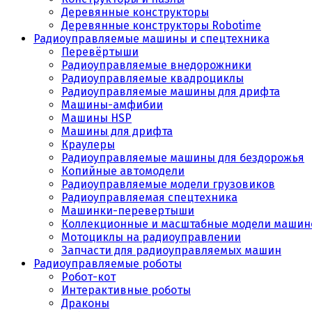
Деревянные конструкторы
Деревянные конструкторы Robotime
Радиоуправляемые машины и спецтехника
Перевёртыши
Радиоуправляемые внедорожники
Радиоуправляемые квадроциклы
Радиоуправляемые машины для дрифта
Машины-амфибии
Машины HSP
Машины для дрифта
Краулеры
Радиоуправляемые машины для бездорожья
Копийные автомодели
Радиоуправляемые модели грузовиков
Радиоуправляемая спецтехника
Машинки-перевертыши
Коллекционные и масштабные модели машин
Мотоциклы на радиоуправлении
Запчасти для радиоуправляемых машин
Радиоуправляемые роботы
Робот-кот
Интерактивные роботы
Драконы