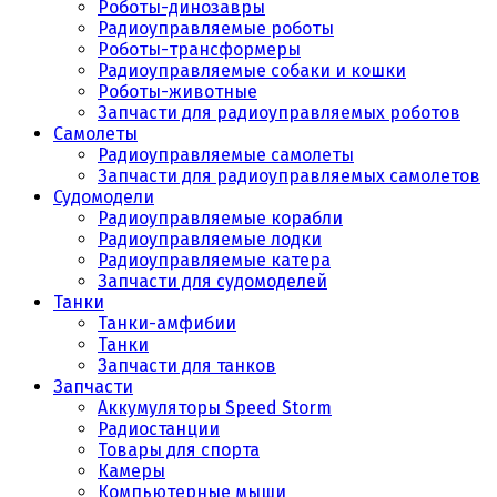
Роботы-динозавры
Радиоуправляемые роботы
Роботы-трансформеры
Радиоуправляемые собаки и кошки
Роботы-животные
Запчасти для радиоуправляемых роботов
Самолеты
Радиоуправляемые самолеты
Запчасти для радиоуправляемых самолетов
Судомодели
Радиоуправляемые корабли
Радиоуправляемые лодки
Радиоуправляемые катера
Запчасти для судомоделей
Танки
Танки-амфибии
Танки
Запчасти для танков
Запчасти
Аккумуляторы Speed Storm
Радиостанции
Товары для спорта
Камеры
Компьютерные мыши