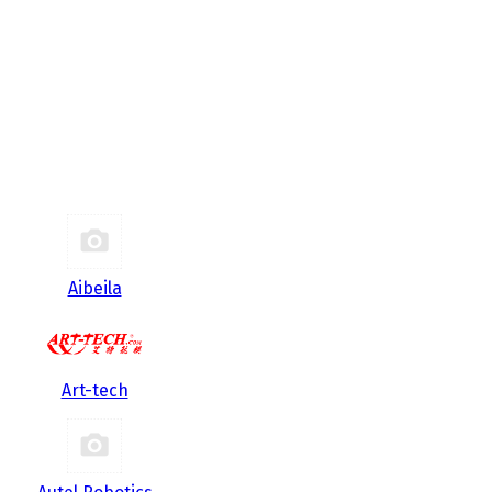
Aibeila
Art-tech