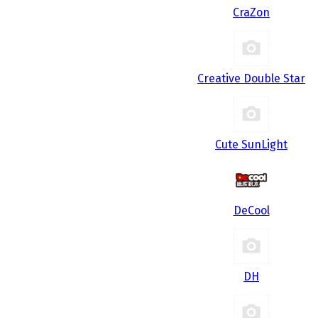
CraZon
Creative Double Star
Cute SunLight
DeCool
DH