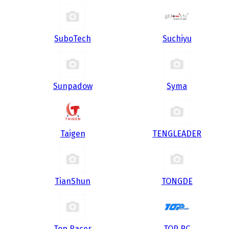
SuboTech
Suchiyu
Sunpadow
Syma
Taigen
TENGLEADER
TianShun
TONGDE
Top Racer
TOP RC