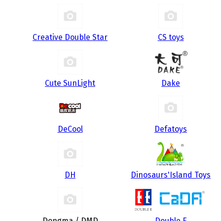
Creative Double Star
CS toys
Cute SunLight
Dake
DeCool
Defatoys
DH
Dinosaurs'Island Toys
Dongma / DMD
Double E