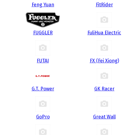
Feng Yuan
FitRider
FUGGLER
FuliHua Electric
FUTAI
FX (Fei Xiong)
G.T. Power
GK Racer
GoPro
Great Wall