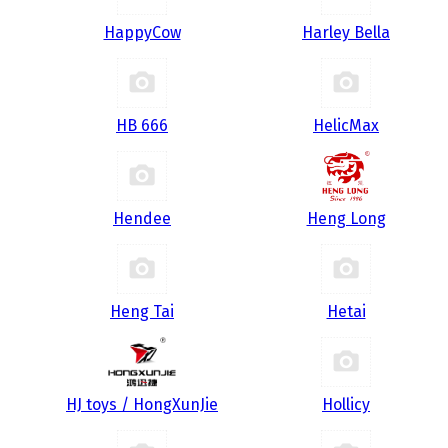
HappyCow
Harley Bella
HB 666
HelicMax
Hendee
Heng Long
Heng Tai
Hetai
HJ toys / HongXunJie
Hollicy