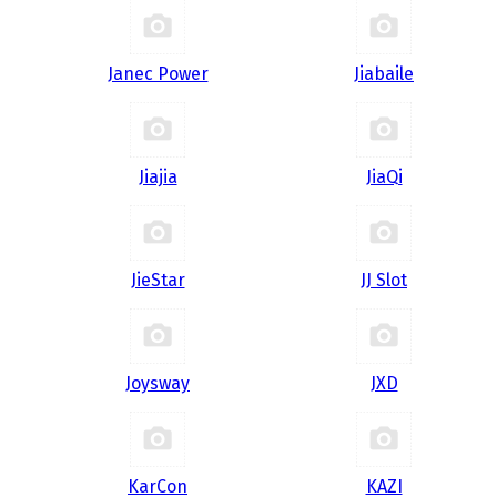
Janec Power
Jiabaile
Jiajia
JiaQi
JieStar
JJ Slot
Joysway
JXD
KarCon
KAZI