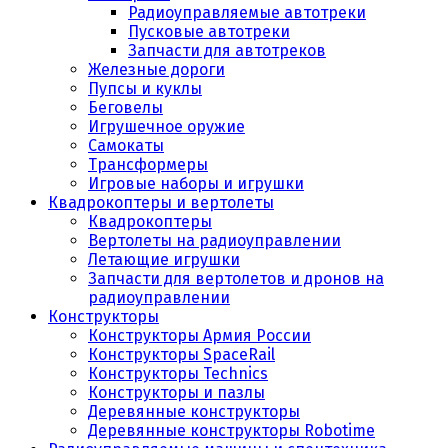
Радиоуправляемые автотреки
Пусковые автотреки
Запчасти для автотреков
Железные дороги
Пупсы и куклы
Беговелы
Игрушечное оружие
Самокаты
Трансформеры
Игровые наборы и игрушки
Квадрокоптеры и вертолеты
Квадрокоптеры
Вертолеты на радиоуправлении
Летающие игрушки
Запчасти для вертолетов и дронов на
радиоуправлении
Конструкторы
Конструкторы Армия России
Конструкторы SpaceRail
Конструкторы Technics
Конструкторы и пазлы
Деревянные конструкторы
Деревянные конструкторы Robotime