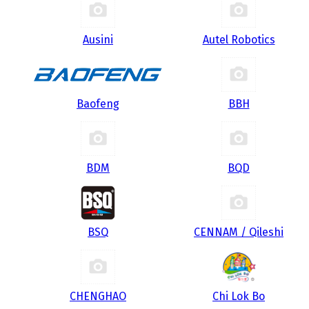
Ausini
Autel Robotics
Baofeng
BBH
BDM
BQD
BSQ
CENNAM / Qileshi
CHENGHAO
Chi Lok Bo