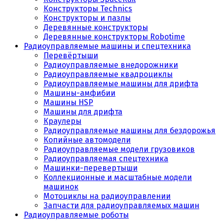
Конструкторы Technics
Конструкторы и пазлы
Деревянные конструкторы
Деревянные конструкторы Robotime
Радиоуправляемые машины и спецтехника
Перевёртыши
Радиоуправляемые внедорожники
Радиоуправляемые квадроциклы
Радиоуправляемые машины для дрифта
Машины-амфибии
Машины HSP
Машины для дрифта
Краулеры
Радиоуправляемые машины для бездорожья
Копийные автомодели
Радиоуправляемые модели грузовиков
Радиоуправляемая спецтехника
Машинки-перевертыши
Коллекционные и масштабные модели
машинок
Мотоциклы на радиоуправлении
Запчасти для радиоуправляемых машин
Радиоуправляемые роботы