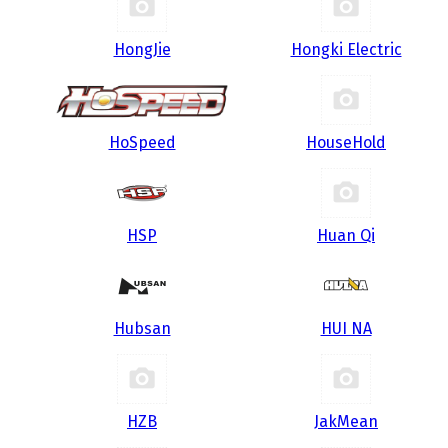
HongJie
Hongki Electric
HoSpeed
HouseHold
HSP
Huan Qi
Hubsan
HUI NA
HZB
JakMean