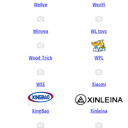
Wellye
WenYi
Winyea
WL toys
Wood Trick
WPL
WXE
Xiaomi
XingBao
Xinleina