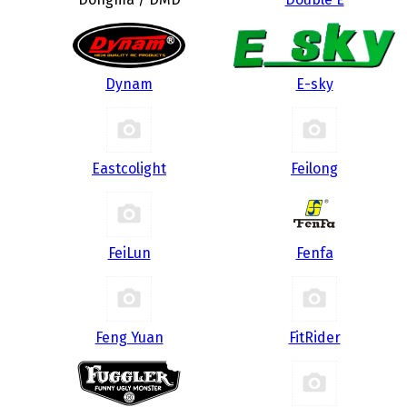
Dynam
E-sky
Eastcolight
Feilong
FeiLun
Fenfa
Feng Yuan
FitRider