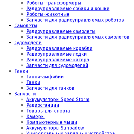
Роботы-трансформеры
Радиоуправляемые собаки и кошки
Роботы-животные
Запчасти для радиоуправляемых роботов
Самолеты
Радиоуправляемые самолеты
Запчасти для радиоуправляемых самолетов
Судомодели
Радиоуправляемые корабли
Радиоуправляемые лодки
Радиоуправляемые катера
Запчасти для судомоделей
Танки
Танки-амфибии
Танки
Запчасти для танков
Запчасти
Аккумуляторы Speed Storm
Радиостанции
Товары для спорта
Камеры
Компьютерные мыши
Аккумуляторы Sunpadow
Универсальные зарядные устройства