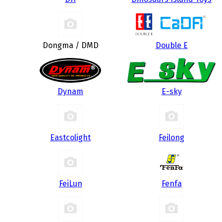
Dongma / DMD
Double E
Dynam
E-sky
Eastcolight
Feilong
FeiLun
Fenfa