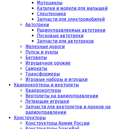
Мотоциклы
Каталки и модели для малышей
Спецтехника
Запчасти для электромобилей
Автотреки
Радиоуправляемые автотреки
Пусковые автотреки
Запчасти для автотреков
Железные дороги
Пупсы и куклы
Беговелы
Игрушечное оружие
Самокаты
Трансформеры
Игровые наборы и игрушки
Квадрокоптеры и вертолеты
Квадрокоптеры
Вертолеты на радиоуправлении
Летающие игрушки
Запчасти для вертолетов и дронов на
радиоуправлении
Конструкторы
Конструкторы Армия России
Конструкторы SpaceRail