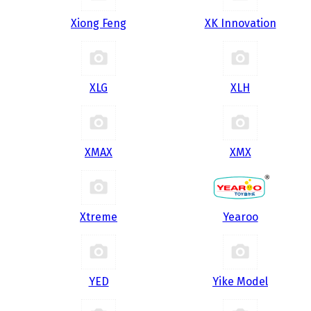
Xiong Feng
XK Innovation
XLG
XLH
XMAX
XMX
Xtreme
Yearoo
YED
Yike Model