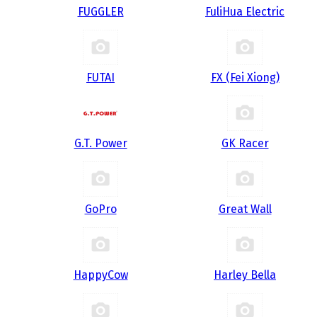
FUGGLER
FuliHua Electric
FUTAI
FX (Fei Xiong)
G.T. Power
GK Racer
GoPro
Great Wall
HappyCow
Harley Bella