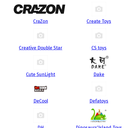
CraZon
Create Toys
Creative Double Star
CS toys
Cute SunLight
Dake
DeCool
Defatoys
DH
Dinosaurs'Island Toys