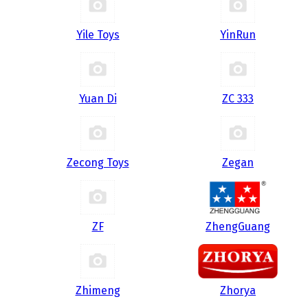
Yile Toys
YinRun
Yuan Di
ZC 333
Zecong Toys
Zegan
ZF
ZhengGuang
Zhimeng
Zhorya