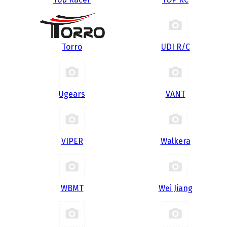
Torro
UDI R/С
Ugears
VANT
VIPER
Walkera
WBMT
Wei Jiang