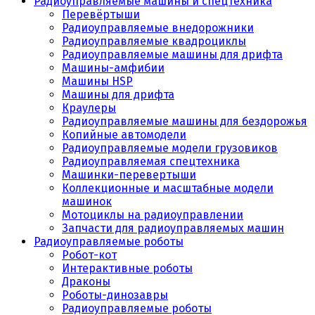
Радиоуправляемые машины и спецтехника
Перевёртыши
Радиоуправляемые внедорожники
Радиоуправляемые квадроциклы
Радиоуправляемые машины для дрифта
Машины-амфибии
Машины HSP
Машины для дрифта
Краулеры
Радиоуправляемые машины для бездорожья
Копийные автомодели
Радиоуправляемые модели грузовиков
Радиоуправляемая спецтехника
Машинки-перевертыши
Коллекционные и масштабные модели
машинок
Мотоциклы на радиоуправлении
Запчасти для радиоуправляемых машин
Радиоуправляемые роботы
Робот-кот
Интерактивные роботы
Драконы
Роботы-динозавры
Радиоуправляемые роботы