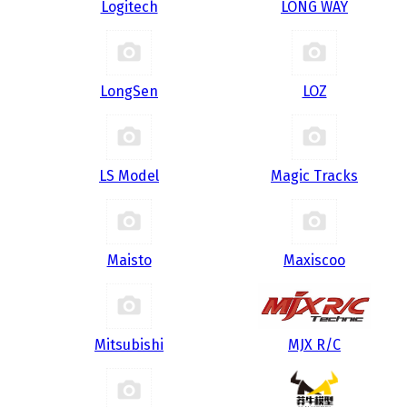
Logitech
LONG WAY
LongSen
LOZ
LS Model
Magic Tracks
Maisto
Maxiscoo
Mitsubishi
MJX R/C