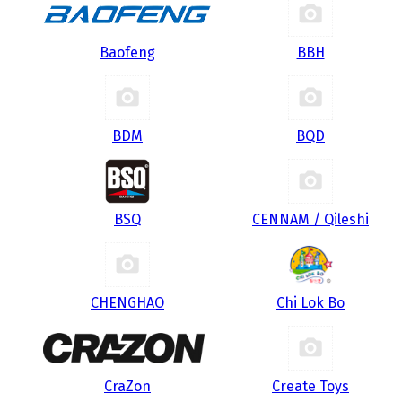
Baofeng
BBH
BDM
BQD
BSQ
CENNAM / Qileshi
CHENGHAO
Chi Lok Bo
CraZon
Create Toys