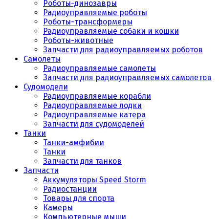
Роботы-динозавры
Радиоуправляемые роботы
Роботы-трансформеры
Радиоуправляемые собаки и кошки
Роботы-животные
Запчасти для радиоуправляемых роботов
Самолеты
Радиоуправляемые самолеты
Запчасти для радиоуправляемых самолетов
Судомодели
Радиоуправляемые корабли
Радиоуправляемые лодки
Радиоуправляемые катера
Запчасти для судомоделей
Танки
Танки-амфибии
Танки
Запчасти для танков
Запчасти
Аккумуляторы Speed Storm
Радиостанции
Товары для спорта
Камеры
Компьютерные мыши