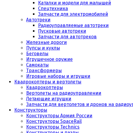
Каталки и модели для малышей
Спецтехника
Запчасти для электромобилей
Автотреки
Радиоуправляемые автотреки
Пусковые автотреки
Запчасти для автотреков
Железные дороги
Пупсы и куклы
Беговелы
Игрушечное оружие
Самокаты
Трансформеры
Игровые наборы и игрушки
Квадрокоптеры и вертолеты
Квадрокоптеры
Вертолеты на радиоуправлении
Летающие игрушки
Запчасти для вертолетов и дронов на радио
Конструкторы
Конструкторы Армия России
Конструкторы SpaceRail
Конструкторы Technics
Конструкторы и пазлы