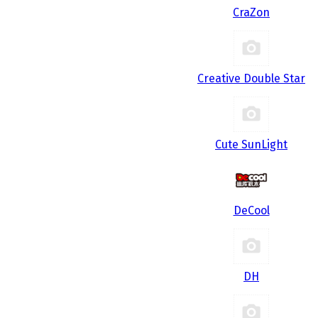
CraZon
Creative Double Star
Cute SunLight
DeCool
DH