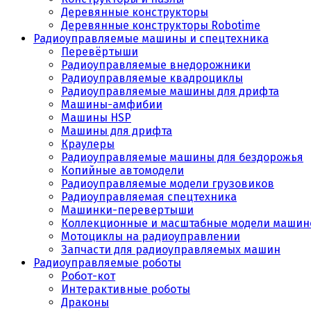
Деревянные конструкторы
Деревянные конструкторы Robotime
Радиоуправляемые машины и спецтехника
Перевёртыши
Радиоуправляемые внедорожники
Радиоуправляемые квадроциклы
Радиоуправляемые машины для дрифта
Машины-амфибии
Машины HSP
Машины для дрифта
Краулеры
Радиоуправляемые машины для бездорожья
Копийные автомодели
Радиоуправляемые модели грузовиков
Радиоуправляемая спецтехника
Машинки-перевертыши
Коллекционные и масштабные модели машин
Мотоциклы на радиоуправлении
Запчасти для радиоуправляемых машин
Радиоуправляемые роботы
Робот-кот
Интерактивные роботы
Драконы