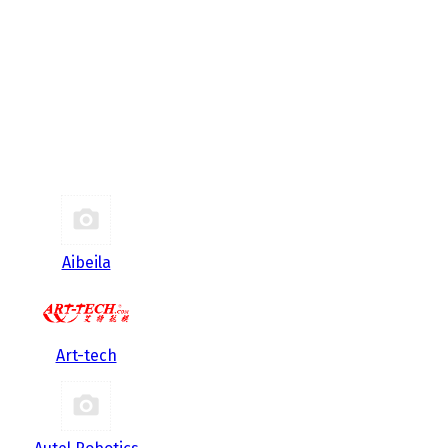
Aibeila
Art-tech