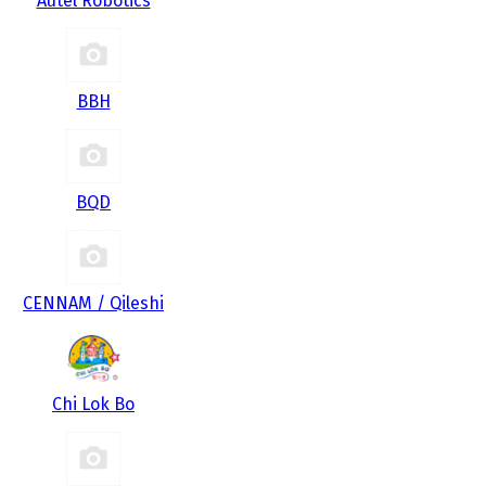
Autel Robotics
BBH
BQD
CENNAM / Qileshi
Chi Lok Bo