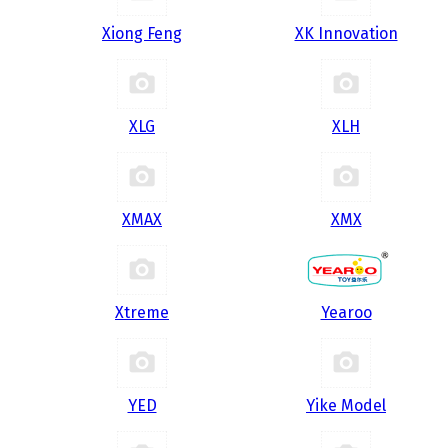
Xiong Feng
XK Innovation
XLG
XLH
XMAX
XMX
Xtreme
Yearoo
YED
Yike Model