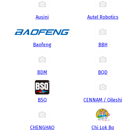
Ausini
Autel Robotics
Baofeng
BBH
BDM
BQD
BSQ
CENNAM / Qileshi
CHENGHAO
Chi Lok Bo