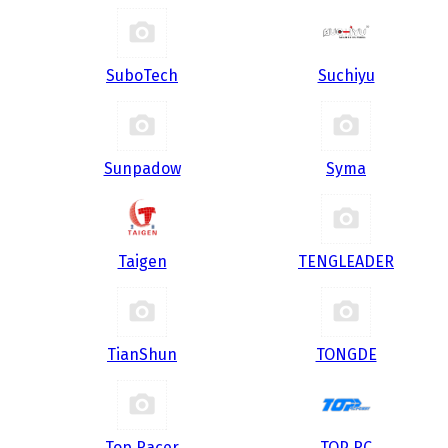
SuboTech
Suchiyu
Sunpadow
Syma
Taigen
TENGLEADER
TianShun
TONGDE
Top Racer
TOP RC