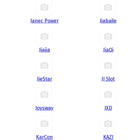
Janec Power
Jiabaile
Jiajia
JiaQi
JieStar
JJ Slot
Joysway
JXD
KarCon
KAZI