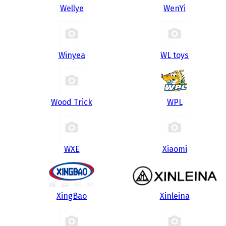
Wellye
WenYi
Winyea
WL toys
Wood Trick
WPL
WXE
Xiaomi
XingBao
Xinleina