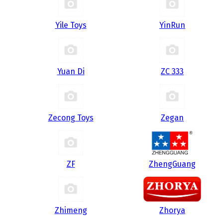
Yile Toys
YinRun
Yuan Di
ZC 333
Zecong Toys
Zegan
ZF
ZhengGuang
Zhimeng
Zhorya