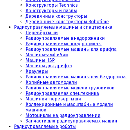
Конструкторы Technics
Конструкторы и пазлы
Деревянные конструкторы
Деревянные конструкторы Robotime
Радиоуправляемые машины и спецтехника
Перевёртыши
Радиоуправляемые внедорожники
Радиоуправляемые квадроциклы
Радиоуправляемые машины для дрифта
Машины-амфибии
Машины HSP
Машины для дрифта
Краулеры
Радиоуправляемые машины для бездорожья
Копийные автомодели
Радиоуправляемые модели грузовиков
Радиоуправляемая спецтехника
Машинки-перевертыши
Коллекционные и масштабные модели
машинок
Мотоциклы на радиоуправлении
Запчасти для радиоуправляемых машин
Радиоуправляемые роботы