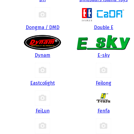
Dongma / DMD
Double E
Dynam
E-sky
Eastcolight
Feilong
FeiLun
Fenfa