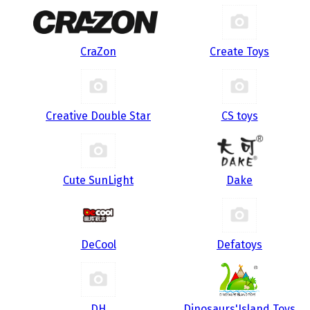
CraZon
Create Toys
Creative Double Star
CS toys
Cute SunLight
Dake
DeCool
Defatoys
DH
Dinosaurs'Island Toys