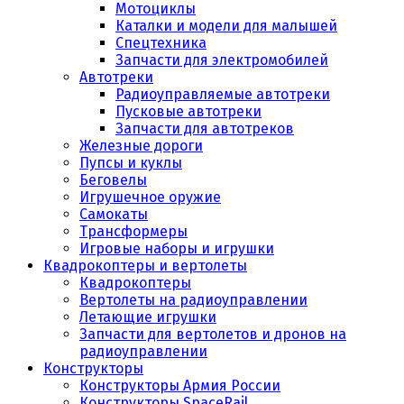
Мотоциклы
Каталки и модели для малышей
Спецтехника
Запчасти для электромобилей
Автотреки
Радиоуправляемые автотреки
Пусковые автотреки
Запчасти для автотреков
Железные дороги
Пупсы и куклы
Беговелы
Игрушечное оружие
Самокаты
Трансформеры
Игровые наборы и игрушки
Квадрокоптеры и вертолеты
Квадрокоптеры
Вертолеты на радиоуправлении
Летающие игрушки
Запчасти для вертолетов и дронов на
радиоуправлении
Конструкторы
Конструкторы Армия России
Конструкторы SpaceRail