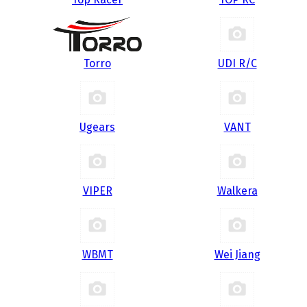
Torro
UDI R/С
Ugears
VANT
VIPER
Walkera
WBMT
Wei Jiang