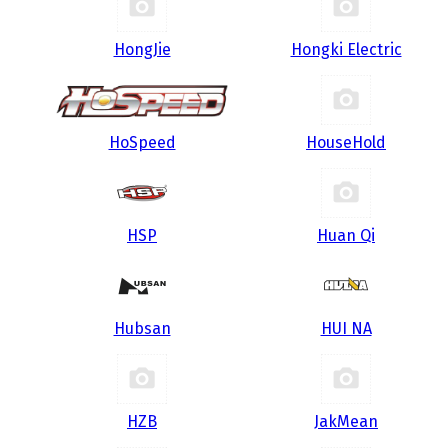
HongJie
Hongki Electric
HoSpeed
HouseHold
HSP
Huan Qi
Hubsan
HUI NA
HZB
JakMean