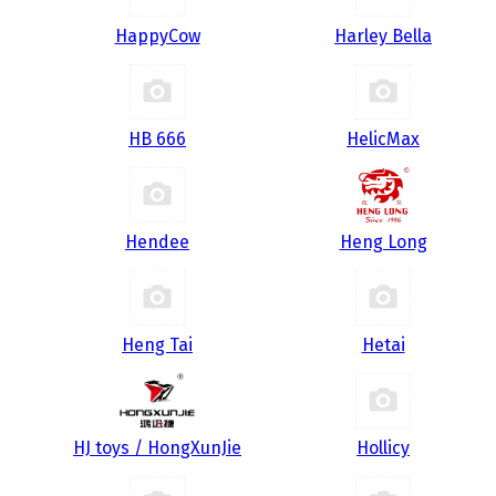
HappyCow
Harley Bella
HB 666
HelicMax
Hendee
Heng Long
Heng Tai
Hetai
HJ toys / HongXunJie
Hollicy