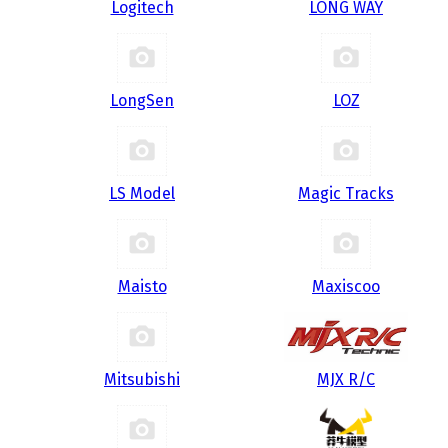
Logitech
LONG WAY
LongSen
LOZ
LS Model
Magic Tracks
Maisto
Maxiscoo
Mitsubishi
MJX R/C