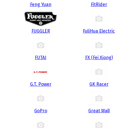
Feng Yuan
FitRider
FUGGLER
FuliHua Electric
FUTAI
FX (Fei Xiong)
G.T. Power
GK Racer
GoPro
Great Wall