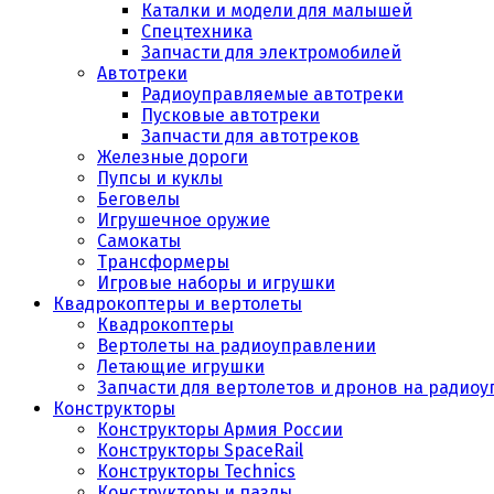
Каталки и модели для малышей
Спецтехника
Запчасти для электромобилей
Автотреки
Радиоуправляемые автотреки
Пусковые автотреки
Запчасти для автотреков
Железные дороги
Пупсы и куклы
Беговелы
Игрушечное оружие
Самокаты
Трансформеры
Игровые наборы и игрушки
Квадрокоптеры и вертолеты
Квадрокоптеры
Вертолеты на радиоуправлении
Летающие игрушки
Запчасти для вертолетов и дронов на радио
Конструкторы
Конструкторы Армия России
Конструкторы SpaceRail
Конструкторы Technics
Конструкторы и пазлы