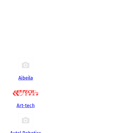
Aibeila
Art-tech