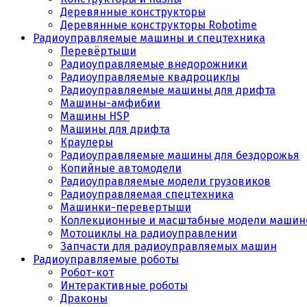
Деревянные конструкторы
Деревянные конструкторы Robotime
Радиоуправляемые машины и спецтехника
Перевёртыши
Радиоуправляемые внедорожники
Радиоуправляемые квадроциклы
Радиоуправляемые машины для дрифта
Машины-амфибии
Машины HSP
Машины для дрифта
Краулеры
Радиоуправляемые машины для бездорожья
Копийные автомодели
Радиоуправляемые модели грузовиков
Радиоуправляемая спецтехника
Машинки-перевертыши
Коллекционные и масштабные модели машин
Мотоциклы на радиоуправлении
Запчасти для радиоуправляемых машин
Радиоуправляемые роботы
Робот-кот
Интерактивные роботы
Драконы