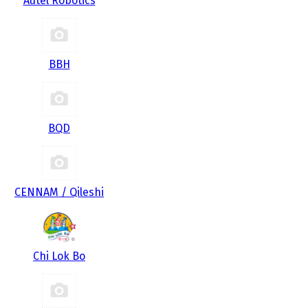
Autel Robotics
BBH
BQD
CENNAM / Qileshi
Chi Lok Bo