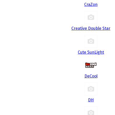
CraZon
Creative Double Star
Cute SunLight
DeCool
DH