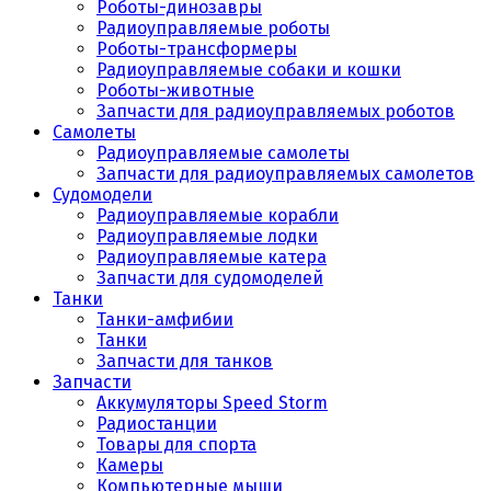
Роботы-динозавры
Радиоуправляемые роботы
Роботы-трансформеры
Радиоуправляемые собаки и кошки
Роботы-животные
Запчасти для радиоуправляемых роботов
Самолеты
Радиоуправляемые самолеты
Запчасти для радиоуправляемых самолетов
Судомодели
Радиоуправляемые корабли
Радиоуправляемые лодки
Радиоуправляемые катера
Запчасти для судомоделей
Танки
Танки-амфибии
Танки
Запчасти для танков
Запчасти
Аккумуляторы Speed Storm
Радиостанции
Товары для спорта
Камеры
Компьютерные мыши