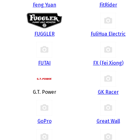
Feng Yuan
FitRider
FUGGLER
FuliHua Electric
FUTAI
FX (Fei Xiong)
G.T. Power
GK Racer
GoPro
Great Wall