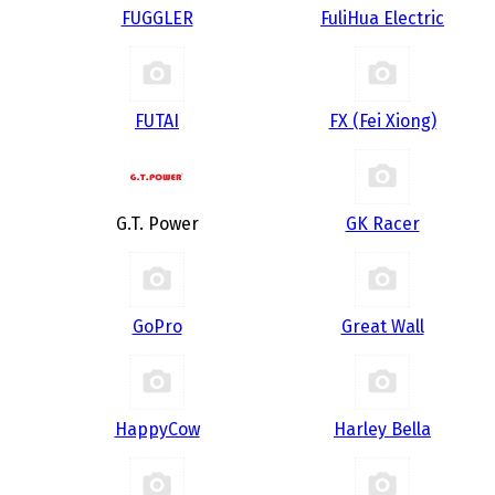
FUGGLER
FuliHua Electric
FUTAI
FX (Fei Xiong)
G.T. Power
GK Racer
GoPro
Great Wall
HappyCow
Harley Bella