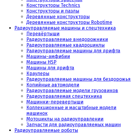
Конструкторы Technics
Конструкторы и пазлы
Деревянные конструкторы
Деревянные конструкторы Robotime
Радиоуправляемые машины и спецтехника
Перевёртыши
Радиоуправляемые внедорожники
Радиоуправляемые квадроциклы
Радиоуправляемые машины для дрифта
Машины-амфибии
Машины HSP
Машины для дрифта
Краулеры
Радиоуправляемые машины для бездорожья
Копийные автомодели
Радиоуправляемые модели грузовиков
Радиоуправляемая спецтехника
Машинки-перевертыши
Коллекционные и масштабные модели
машинок
Мотоциклы на радиоуправлении
Запчасти для радиоуправляемых машин
Радиоуправляемые роботы