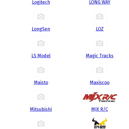
Logitech
LONG WAY
LongSen
LOZ
LS Model
Magic Tracks
Maisto
Maxiscoo
Mitsubishi
MJX R/C