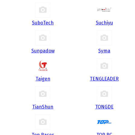
SuboTech
Suchiyu
Sunpadow
Syma
Taigen
TENGLEADER
TianShun
TONGDE
Top Racer
TOP RC