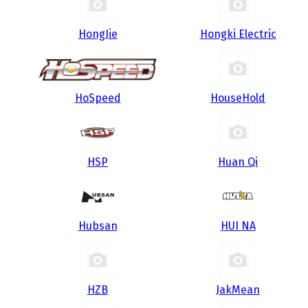
HongJie
Hongki Electric
HoSpeed
HouseHold
HSP
Huan Qi
Hubsan
HUI NA
HZB
JakMean