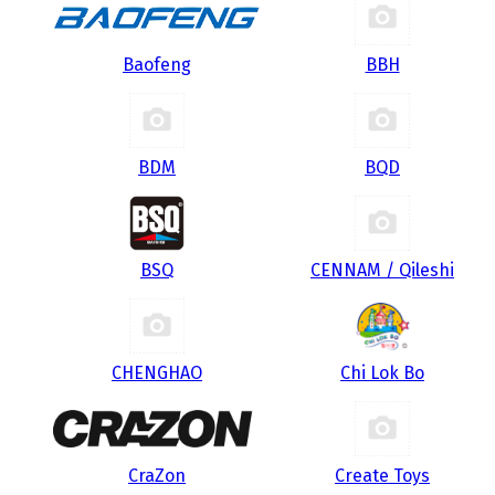
Baofeng
BBH
BDM
BQD
BSQ
CENNAM / Qileshi
CHENGHAO
Chi Lok Bo
CraZon
Create Toys