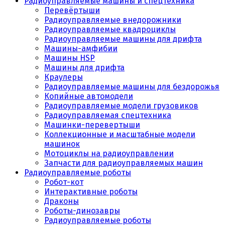
Радиоуправляемые машины и спецтехника
Перевёртыши
Радиоуправляемые внедорожники
Радиоуправляемые квадроциклы
Радиоуправляемые машины для дрифта
Машины-амфибии
Машины HSP
Машины для дрифта
Краулеры
Радиоуправляемые машины для бездорожья
Копийные автомодели
Радиоуправляемые модели грузовиков
Радиоуправляемая спецтехника
Машинки-перевертыши
Коллекционные и масштабные модели
машинок
Мотоциклы на радиоуправлении
Запчасти для радиоуправляемых машин
Радиоуправляемые роботы
Робот-кот
Интерактивные роботы
Драконы
Роботы-динозавры
Радиоуправляемые роботы