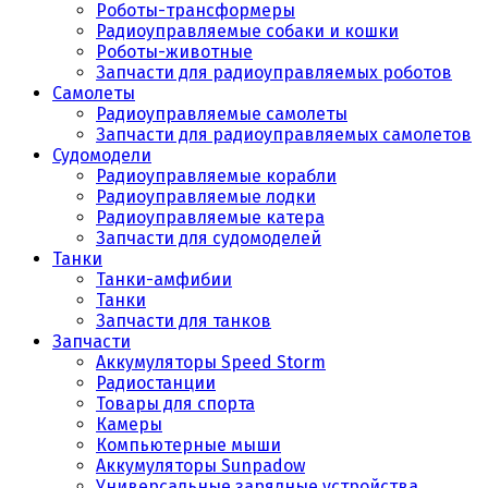
Роботы-трансформеры
Радиоуправляемые собаки и кошки
Роботы-животные
Запчасти для радиоуправляемых роботов
Самолеты
Радиоуправляемые самолеты
Запчасти для радиоуправляемых самолетов
Судомодели
Радиоуправляемые корабли
Радиоуправляемые лодки
Радиоуправляемые катера
Запчасти для судомоделей
Танки
Танки-амфибии
Танки
Запчасти для танков
Запчасти
Аккумуляторы Speed Storm
Радиостанции
Товары для спорта
Камеры
Компьютерные мыши
Аккумуляторы Sunpadow
Универсальные зарядные устройства