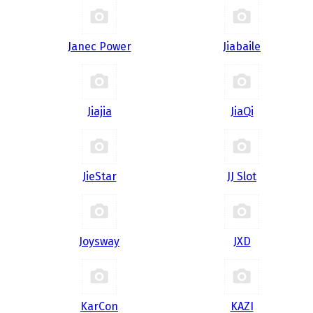
Janec Power
Jiabaile
Jiajia
JiaQi
JieStar
JJ Slot
Joysway
JXD
KarCon
KAZI