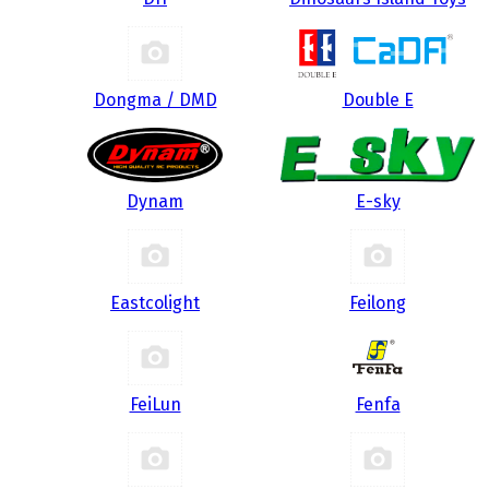
Dongma / DMD
Double E
Dynam
E-sky
Eastcolight
Feilong
FeiLun
Fenfa