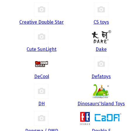
Creative Double Star
CS toys
Cute SunLight
Dake
DeCool
Defatoys
DH
Dinosaurs'Island Toys
Dongma / DMD
Double E