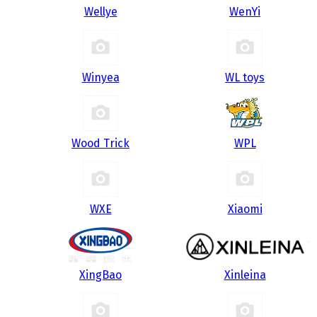
Wellye
WenYi
Winyea
WL toys
Wood Trick
WPL
WXE
Xiaomi
XingBao
Xinleina