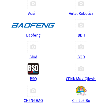
Ausini
Autel Robotics
Baofeng
BBH
BDM
BQD
BSQ
CENNAM / Qileshi
CHENGHAO
Chi Lok Bo