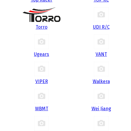
Torro
UDI R/С
Ugears
VANT
VIPER
Walkera
WBMT
Wei Jiang