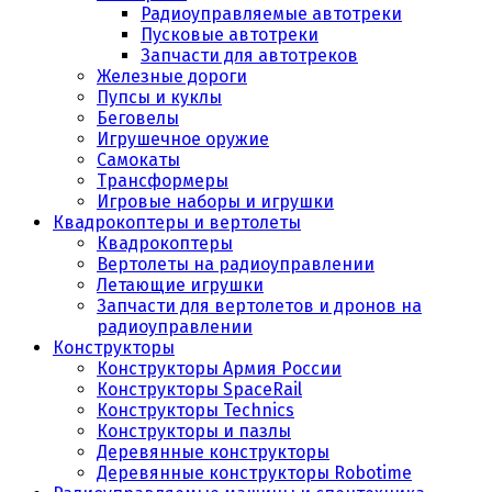
Радиоуправляемые автотреки
Пусковые автотреки
Запчасти для автотреков
Железные дороги
Пупсы и куклы
Беговелы
Игрушечное оружие
Самокаты
Трансформеры
Игровые наборы и игрушки
Квадрокоптеры и вертолеты
Квадрокоптеры
Вертолеты на радиоуправлении
Летающие игрушки
Запчасти для вертолетов и дронов на
радиоуправлении
Конструкторы
Конструкторы Армия России
Конструкторы SpaceRail
Конструкторы Technics
Конструкторы и пазлы
Деревянные конструкторы
Деревянные конструкторы Robotime