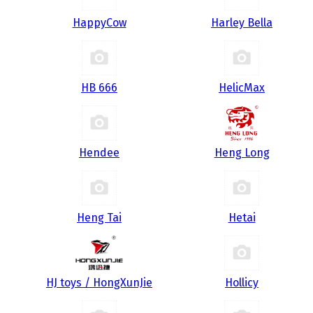
HappyCow
Harley Bella
HB 666
HelicMax
Hendee
Heng Long
Heng Tai
Hetai
HJ toys / HongXunJie
Hollicy