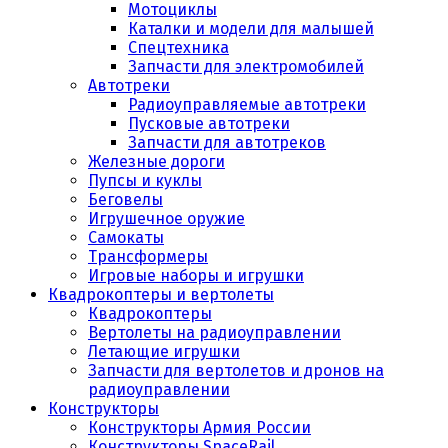
Мотоциклы
Каталки и модели для малышей
Спецтехника
Запчасти для электромобилей
Автотреки
Радиоуправляемые автотреки
Пусковые автотреки
Запчасти для автотреков
Железные дороги
Пупсы и куклы
Беговелы
Игрушечное оружие
Самокаты
Трансформеры
Игровые наборы и игрушки
Квадрокоптеры и вертолеты
Квадрокоптеры
Вертолеты на радиоуправлении
Летающие игрушки
Запчасти для вертолетов и дронов на
радиоуправлении
Конструкторы
Конструкторы Армия России
Конструкторы SpaceRail