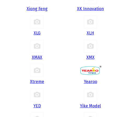
Xiong Feng
XK Innovation
XLG
XLH
XMAX
XMX
Xtreme
Yearoo
YED
Yike Model