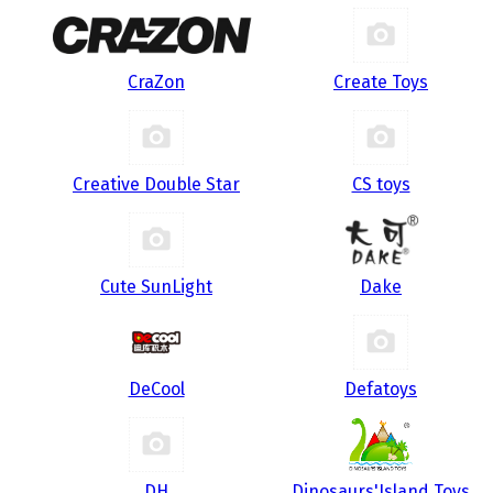
CraZon
Create Toys
Creative Double Star
CS toys
Cute SunLight
Dake
DeCool
Defatoys
DH
Dinosaurs'Island Toys