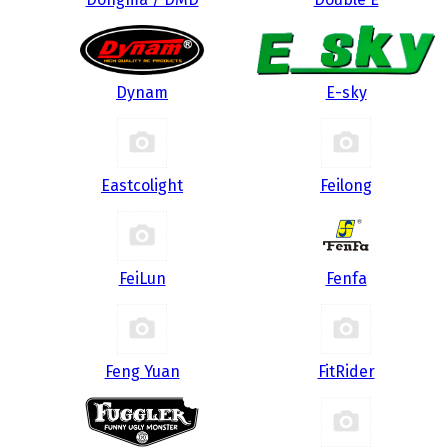
Dynam
E-sky
Eastcolight
Feilong
FeiLun
Fenfa
Feng Yuan
FitRider