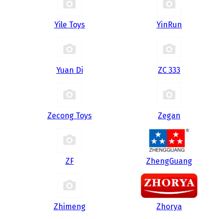
Yile Toys
YinRun
Yuan Di
ZC 333
Zecong Toys
Zegan
ZF
ZhengGuang
Zhimeng
Zhorya