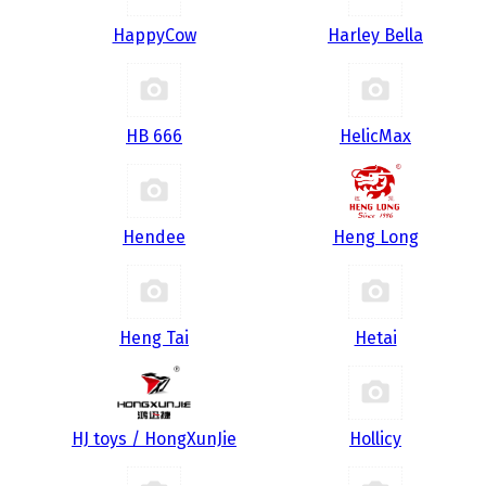
HappyCow
Harley Bella
HB 666
HelicMax
Hendee
Heng Long
Heng Tai
Hetai
HJ toys / HongXunJie
Hollicy