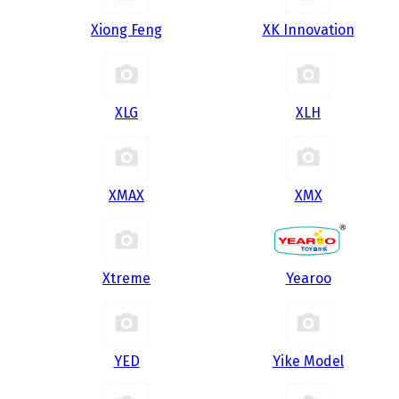
Xiong Feng
XK Innovation
XLG
XLH
XMAX
XMX
Xtreme
Yearoo
YED
Yike Model