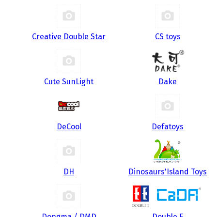
Creative Double Star
CS toys
Cute SunLight
Dake
DeCool
Defatoys
DH
Dinosaurs'Island Toys
Dongma / DMD
Double E