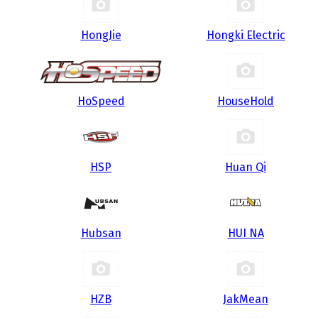
HongJie
Hongki Electric
HoSpeed
HouseHold
HSP
Huan Qi
Hubsan
HUI NA
HZB
JakMean