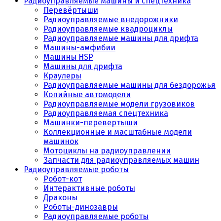
Радиоуправляемые машины и спецтехника
Перевёртыши
Радиоуправляемые внедорожники
Радиоуправляемые квадроциклы
Радиоуправляемые машины для дрифта
Машины-амфибии
Машины HSP
Машины для дрифта
Краулеры
Радиоуправляемые машины для бездорожья
Копийные автомодели
Радиоуправляемые модели грузовиков
Радиоуправляемая спецтехника
Машинки-перевертыши
Коллекционные и масштабные модели
машинок
Мотоциклы на радиоуправлении
Запчасти для радиоуправляемых машин
Радиоуправляемые роботы
Робот-кот
Интерактивные роботы
Драконы
Роботы-динозавры
Радиоуправляемые роботы