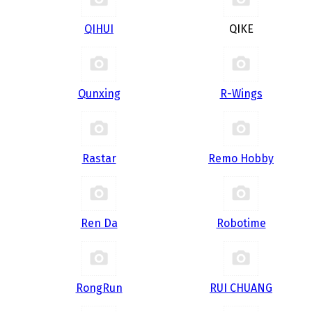
QIHUI
QIKE
Qunxing
R-Wings
Rastar
Remo Hobby
Ren Da
Robotime
RongRun
RUI CHUANG