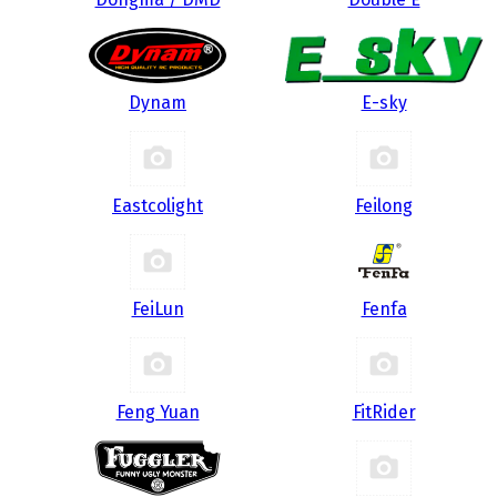
Dynam
E-sky
Eastcolight
Feilong
FeiLun
Fenfa
Feng Yuan
FitRider