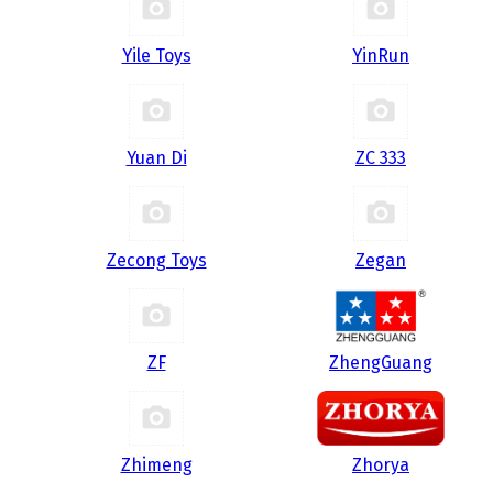
Yile Toys
YinRun
Yuan Di
ZC 333
Zecong Toys
Zegan
ZF
ZhengGuang
Zhimeng
Zhorya