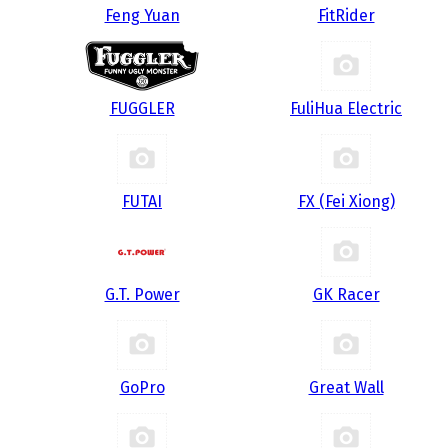
Feng Yuan
FitRider
FUGGLER
FuliHua Electric
FUTAI
FX (Fei Xiong)
G.T. Power
GK Racer
GoPro
Great Wall