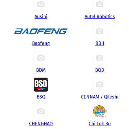
Ausini
Autel Robotics
Baofeng
BBH
BDM
BQD
BSQ
CENNAM / Qileshi
CHENGHAO
Chi Lok Bo