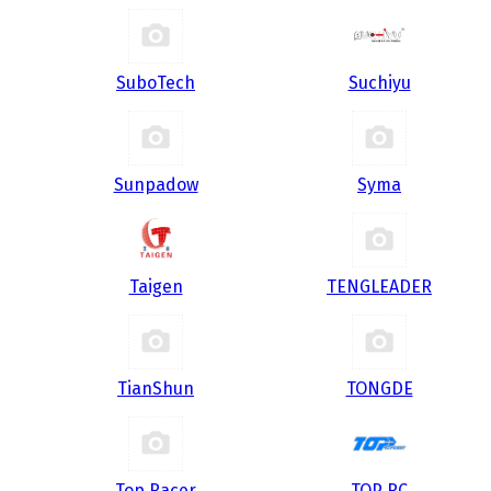
SuboTech
Suchiyu
Sunpadow
Syma
Taigen
TENGLEADER
TianShun
TONGDE
Top Racer
TOP RC