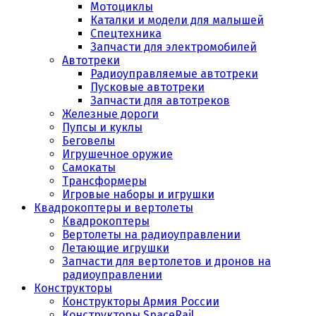
Мотоциклы
Каталки и модели для малышей
Спецтехника
Запчасти для электромобилей
Автотреки
Радиоуправляемые автотреки
Пусковые автотреки
Запчасти для автотреков
Железные дороги
Пупсы и куклы
Беговелы
Игрушечное оружие
Самокаты
Трансформеры
Игровые наборы и игрушки
Квадрокоптеры и вертолеты
Квадрокоптеры
Вертолеты на радиоуправлении
Летающие игрушки
Запчасти для вертолетов и дронов на
радиоуправлении
Конструкторы
Конструкторы Армия России
Конструкторы SpaceRail