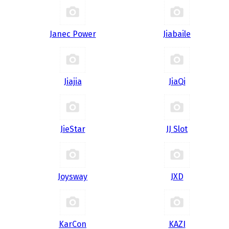
Janec Power
Jiabaile
Jiajia
JiaQi
JieStar
JJ Slot
Joysway
JXD
KarCon
KAZI