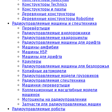
Конструкторы Technics
Конструкторы и пазлы
Деревянные конструкторы
Деревянные конструкторы Robotime
Радиоуправляемые машины и спецтехника
Перевёртыши
Радиоуправляемые внедорожники
Радиоуправляемые квадроциклы
Радиоуправляемые машины для дрифта
Машины-амфибии
Машины HSP
Машины для дрифта
Краулеры
Радиоуправляемые машины для бездорожья
Копийные автомодели
Радиоуправляемые модели грузовиков
Радиоуправляемая спецтехника
Машинки-перевертыши
Коллекционные и масштабные модели
машинок
Мотоциклы на радиоуправлении
Запчасти для радиоуправляемых машин
Радиоуправляемые роботы