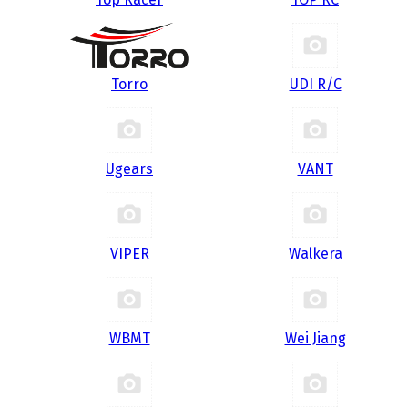
Torro
UDI R/С
Ugears
VANT
VIPER
Walkera
WBMT
Wei Jiang