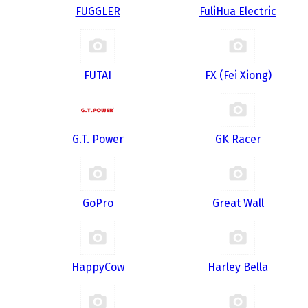
FUGGLER
FuliHua Electric
FUTAI
FX (Fei Xiong)
G.T. Power
GK Racer
GoPro
Great Wall
HappyCow
Harley Bella