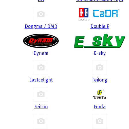
Dongma / DMD
Double E
Dynam
E-sky
Eastcolight
Feilong
FeiLun
Fenfa