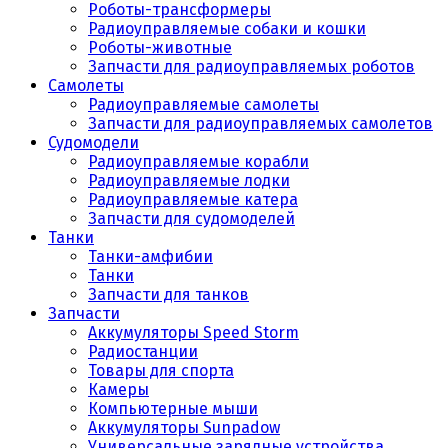
Роботы-трансформеры
Радиоуправляемые собаки и кошки
Роботы-животные
Запчасти для радиоуправляемых роботов
Самолеты
Радиоуправляемые самолеты
Запчасти для радиоуправляемых самолетов
Судомодели
Радиоуправляемые корабли
Радиоуправляемые лодки
Радиоуправляемые катера
Запчасти для судомоделей
Танки
Танки-амфибии
Танки
Запчасти для танков
Запчасти
Аккумуляторы Speed Storm
Радиостанции
Товары для спорта
Камеры
Компьютерные мыши
Аккумуляторы Sunpadow
Универсальные зарядные устройства