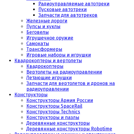
Радиоуправляемые автотреки
Пусковые автотреки
Запчасти для автотреков
Железные дороги
Пупсы и куклы
Беговелы
Игрушечное оружие
Самокаты
Трансформеры
Игровые наборы и игрушки
Квадрокоптеры и вертолеты
Квадрокоптеры
Вертолеты на радиоуправлении
Летающие игрушки
Запчасти для вертолетов и дронов на
радиоуправлении
Конструкторы
Конструкторы Армия России
Конструкторы SpaceRail
Конструкторы Technics
Конструкторы и пазлы
Деревянные конструкторы
Деревянные конструкторы Robotime