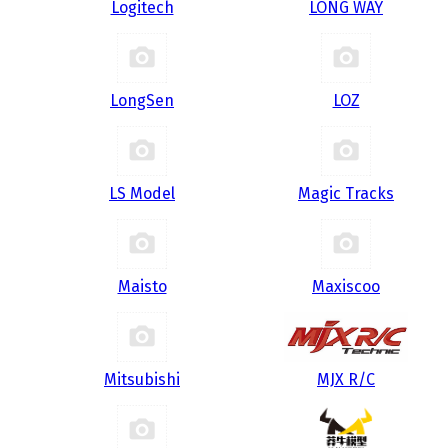
Logitech
LONG WAY
LongSen
LOZ
LS Model
Magic Tracks
Maisto
Maxiscoo
Mitsubishi
MJX R/C