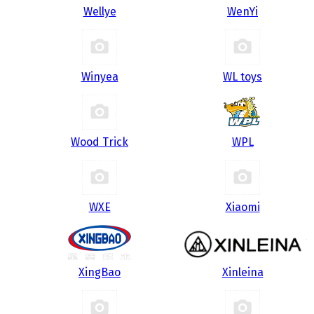
Wellye
WenYi
Winyea
WL toys
Wood Trick
WPL
WXE
Xiaomi
XingBao
Xinleina