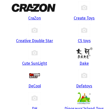
CraZon
Create Toys
Creative Double Star
CS toys
Cute SunLight
Dake
DeCool
Defatoys
DH
Dinosaurs'Island Toys