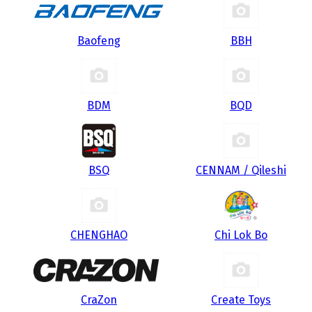
Baofeng
BBH
BDM
BQD
BSQ
CENNAM / Qileshi
CHENGHAO
Chi Lok Bo
CraZon
Create Toys