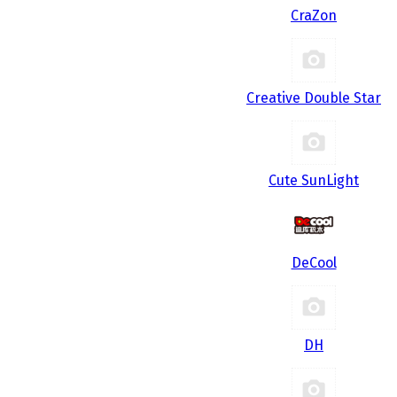
CraZon
Creative Double Star
Cute SunLight
DeCool
DH