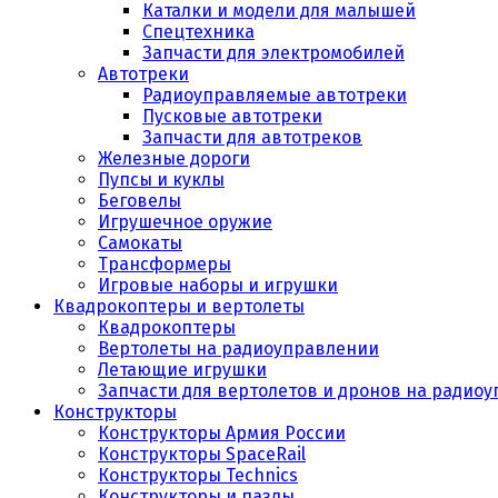
Каталки и модели для малышей
Спецтехника
Запчасти для электромобилей
Автотреки
Радиоуправляемые автотреки
Пусковые автотреки
Запчасти для автотреков
Железные дороги
Пупсы и куклы
Беговелы
Игрушечное оружие
Самокаты
Трансформеры
Игровые наборы и игрушки
Квадрокоптеры и вертолеты
Квадрокоптеры
Вертолеты на радиоуправлении
Летающие игрушки
Запчасти для вертолетов и дронов на радио
Конструкторы
Конструкторы Армия России
Конструкторы SpaceRail
Конструкторы Technics
Конструкторы и пазлы