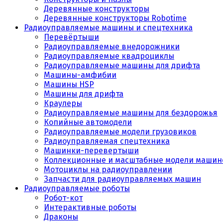
Деревянные конструкторы
Деревянные конструкторы Robotime
Радиоуправляемые машины и спецтехника
Перевёртыши
Радиоуправляемые внедорожники
Радиоуправляемые квадроциклы
Радиоуправляемые машины для дрифта
Машины-амфибии
Машины HSP
Машины для дрифта
Краулеры
Радиоуправляемые машины для бездорожья
Копийные автомодели
Радиоуправляемые модели грузовиков
Радиоуправляемая спецтехника
Машинки-перевертыши
Коллекционные и масштабные модели машин
Мотоциклы на радиоуправлении
Запчасти для радиоуправляемых машин
Радиоуправляемые роботы
Робот-кот
Интерактивные роботы
Драконы