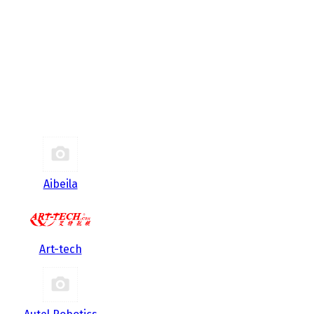
Aibeila
Art-tech