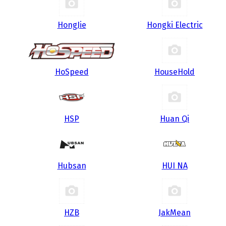
HongJie
Hongki Electric
HoSpeed
HouseHold
HSP
Huan Qi
Hubsan
HUI NA
HZB
JakMean