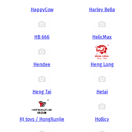
HappyCow
Harley Bella
HB 666
HelicMax
Hendee
Heng Long
Heng Tai
Hetai
HJ toys / HongXunJie
Hollicy