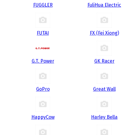
FUGGLER
FuliHua Electric
FUTAI
FX (Fei Xiong)
G.T. Power
GK Racer
GoPro
Great Wall
HappyCow
Harley Bella