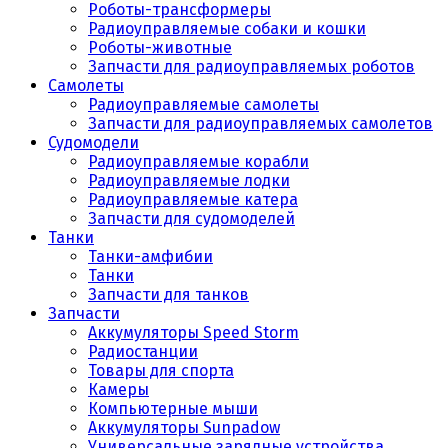
Роботы-трансформеры
Радиоуправляемые собаки и кошки
Роботы-животные
Запчасти для радиоуправляемых роботов
Самолеты
Радиоуправляемые самолеты
Запчасти для радиоуправляемых самолетов
Судомодели
Радиоуправляемые корабли
Радиоуправляемые лодки
Радиоуправляемые катера
Запчасти для судомоделей
Танки
Танки-амфибии
Танки
Запчасти для танков
Запчасти
Аккумуляторы Speed Storm
Радиостанции
Товары для спорта
Камеры
Компьютерные мыши
Аккумуляторы Sunpadow
Универсальные зарядные устройства