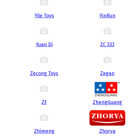
Yile Toys
YinRun
Yuan Di
ZC 333
Zecong Toys
Zegan
ZF
ZhengGuang
Zhimeng
Zhorya