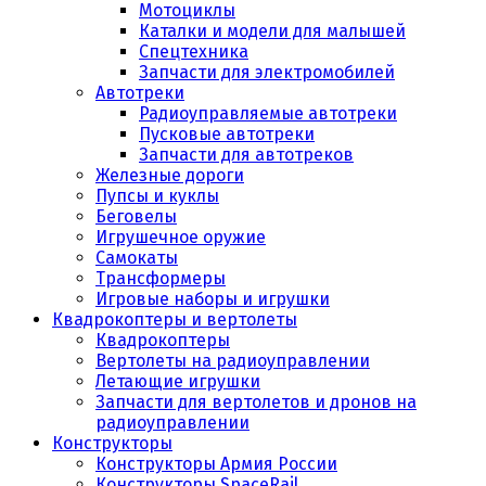
Мотоциклы
Каталки и модели для малышей
Спецтехника
Запчасти для электромобилей
Автотреки
Радиоуправляемые автотреки
Пусковые автотреки
Запчасти для автотреков
Железные дороги
Пупсы и куклы
Беговелы
Игрушечное оружие
Самокаты
Трансформеры
Игровые наборы и игрушки
Квадрокоптеры и вертолеты
Квадрокоптеры
Вертолеты на радиоуправлении
Летающие игрушки
Запчасти для вертолетов и дронов на
радиоуправлении
Конструкторы
Конструкторы Армия России
Конструкторы SpaceRail