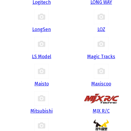
Logitech
LONG WAY
LongSen
LOZ
LS Model
Magic Tracks
Maisto
Maxiscoo
Mitsubishi
MJX R/C