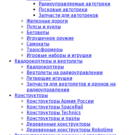
Радиоуправляемые автотреки
Пусковые автотреки
Запчасти для автотреков
Железные дороги
Пупсы и куклы
Беговелы
Игрушечное оружие
Самокаты
Трансформеры
Игровые наборы и игрушки
Квадрокоптеры и вертолеты
Квадрокоптеры
Вертолеты на радиоуправлении
Летающие игрушки
Запчасти для вертолетов и дронов на
радиоуправлении
Конструкторы
Конструкторы Армия России
Конструкторы SpaceRail
Конструкторы Technics
Конструкторы и пазлы
Деревянные конструкторы
Деревянные конструкторы Robotime