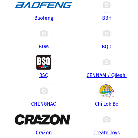
Baofeng
BBH
BDM
BQD
BSQ
CENNAM / Qileshi
CHENGHAO
Chi Lok Bo
CraZon
Create Toys