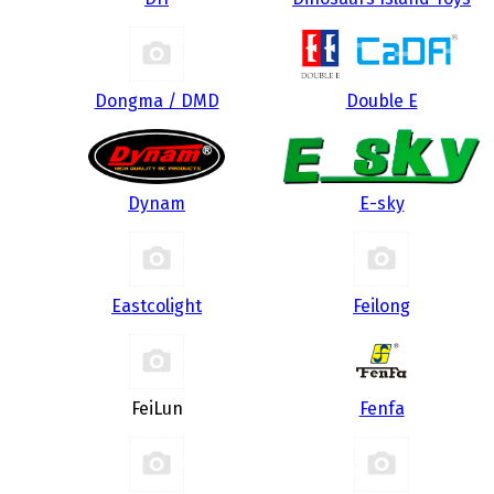
Dongma / DMD
Double E
Dynam
E-sky
Eastcolight
Feilong
FeiLun
Fenfa