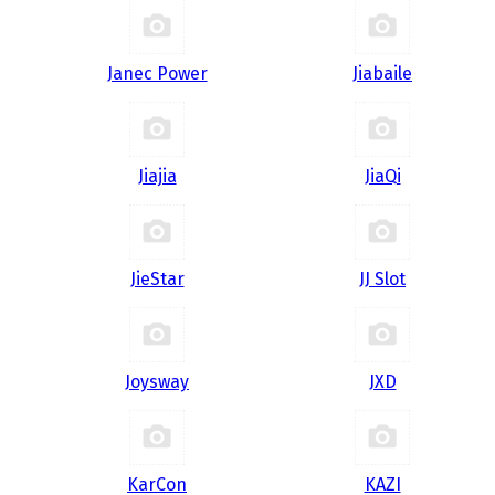
Janec Power
Jiabaile
Jiajia
JiaQi
JieStar
JJ Slot
Joysway
JXD
KarCon
KAZI