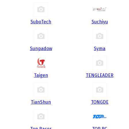
SuboTech
Suchiyu
Sunpadow
Syma
Taigen
TENGLEADER
TianShun
TONGDE
Top Racer
TOP RC