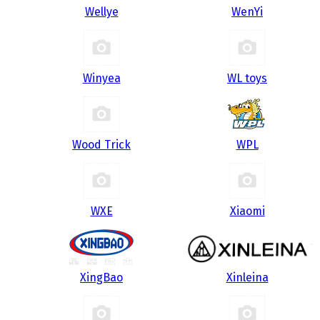
Wellye
WenYi
Winyea
WL toys
Wood Trick
WPL
WXE
Xiaomi
XingBao
Xinleina