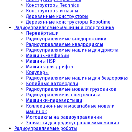
Конструкторы Technics
Конструкторы и пазлы
Деревянные конструкторы
Деревянные конструкторы Robotime
Радиоуправляемые машины и спецтехника
Перевёртыши
Радиоуправляемые внедорожники
Радиоуправляемые квадроциклы
Радиоуправляемые машины для дрифта
Машины-амфибии
Машины HSP
Машины для дрифта
Краулеры
Радиоуправляемые машины для бездорожья
Копийные автомодели
Радиоуправляемые модели грузовиков
Радиоуправляемая спецтехника
Машинки-перевертыши
Коллекционные и масштабные модели
машинок
Мотоциклы на радиоуправлении
Запчасти для радиоуправляемых машин
Радиоуправляемые роботы