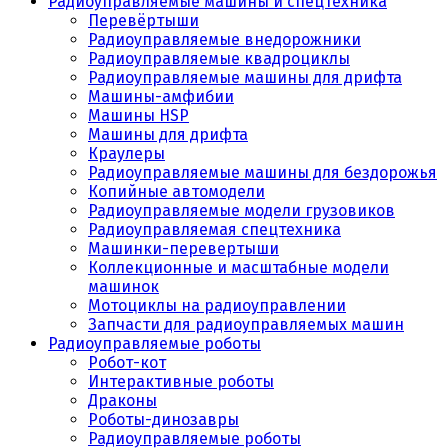
Радиоуправляемые машины и спецтехника
Перевёртыши
Радиоуправляемые внедорожники
Радиоуправляемые квадроциклы
Радиоуправляемые машины для дрифта
Машины-амфибии
Машины HSP
Машины для дрифта
Краулеры
Радиоуправляемые машины для бездорожья
Копийные автомодели
Радиоуправляемые модели грузовиков
Радиоуправляемая спецтехника
Машинки-перевертыши
Коллекционные и масштабные модели
машинок
Мотоциклы на радиоуправлении
Запчасти для радиоуправляемых машин
Радиоуправляемые роботы
Робот-кот
Интерактивные роботы
Драконы
Роботы-динозавры
Радиоуправляемые роботы