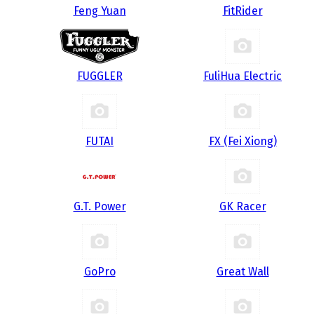
Feng Yuan
FitRider
FUGGLER
FuliHua Electric
FUTAI
FX (Fei Xiong)
G.T. Power
GK Racer
GoPro
Great Wall