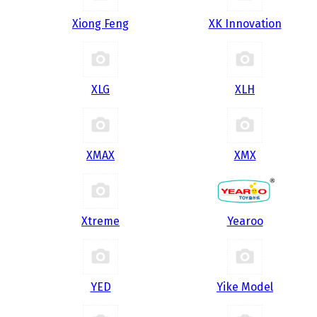
Xiong Feng
XK Innovation
XLG
XLH
XMAX
XMX
Xtreme
Yearoo
YED
Yike Model