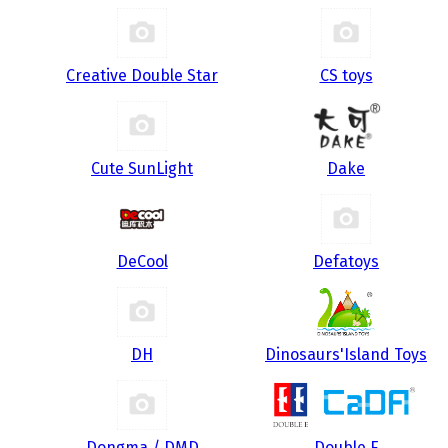
Creative Double Star
CS toys
Cute SunLight
Dake
DeCool
Defatoys
DH
Dinosaurs'Island Toys
Dongma / DMD
Double E