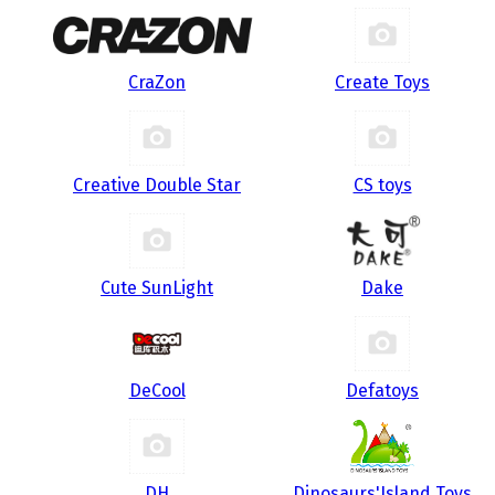
CraZon
Create Toys
Creative Double Star
CS toys
Cute SunLight
Dake
DeCool
Defatoys
DH
Dinosaurs'Island Toys