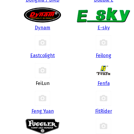
Dynam
E-sky
Eastcolight
Feilong
FeiLun
Fenfa
Feng Yuan
FitRider