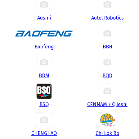
Ausini
Autel Robotics
Baofeng
BBH
BDM
BQD
BSQ
CENNAM / Qileshi
CHENGHAO
Chi Lok Bo