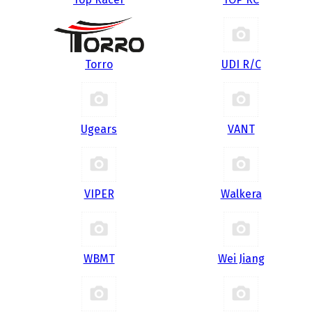
Torro
UDI R/С
Ugears
VANT
VIPER
Walkera
WBMT
Wei Jiang