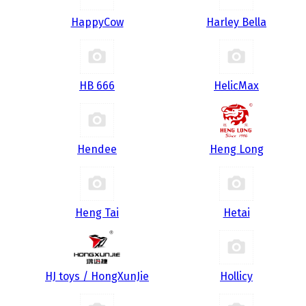
HappyCow
Harley Bella
HB 666
HelicMax
Hendee
Heng Long
Heng Tai
Hetai
HJ toys / HongXunJie
Hollicy