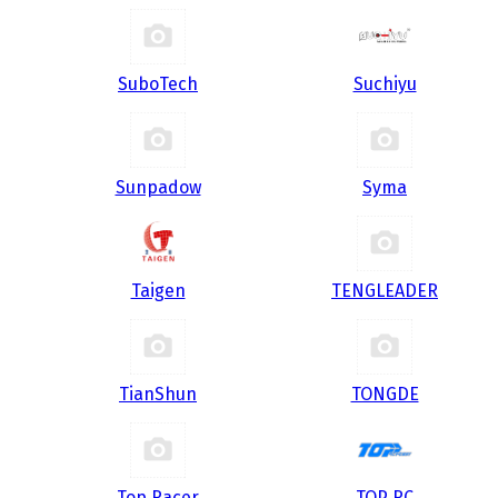
SuboTech
Suchiyu
Sunpadow
Syma
Taigen
TENGLEADER
TianShun
TONGDE
Top Racer
TOP RC