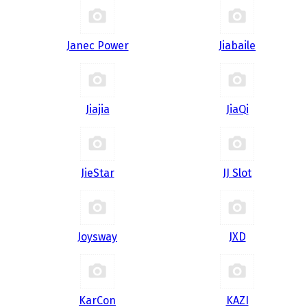
Janec Power
Jiabaile
Jiajia
JiaQi
JieStar
JJ Slot
Joysway
JXD
KarCon
KAZI