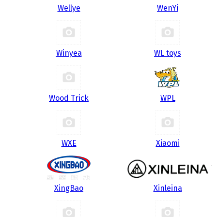
Wellye
WenYi
Winyea
WL toys
Wood Trick
WPL
WXE
Xiaomi
XingBao
Xinleina