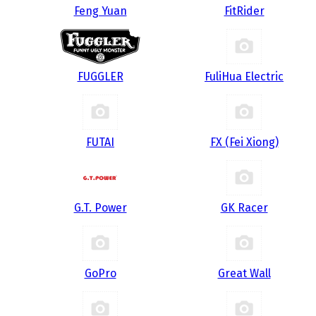
Feng Yuan
FitRider
FUGGLER
FuliHua Electric
FUTAI
FX (Fei Xiong)
G.T. Power
GK Racer
GoPro
Great Wall