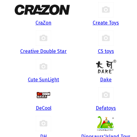
CraZon
Create Toys
Creative Double Star
CS toys
Cute SunLight
Dake
DeCool
Defatoys
DH
Dinosaurs'Island Toys