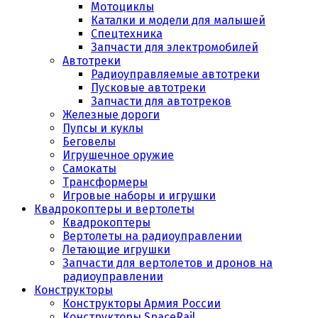
Мотоциклы
Каталки и модели для малышей
Спецтехника
Запчасти для электромобилей
Автотреки
Радиоуправляемые автотреки
Пусковые автотреки
Запчасти для автотреков
Железные дороги
Пупсы и куклы
Беговелы
Игрушечное оружие
Самокаты
Трансформеры
Игровые наборы и игрушки
Квадрокоптеры и вертолеты
Квадрокоптеры
Вертолеты на радиоуправлении
Летающие игрушки
Запчасти для вертолетов и дронов на
радиоуправлении
Конструкторы
Конструкторы Армия России
Конструкторы SpaceRail