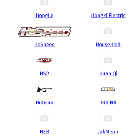
HongJie
Hongki Electric
HoSpeed
HouseHold
HSP
Huan Qi
Hubsan
HUI NA
HZB
JakMean