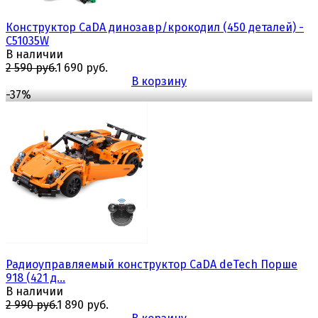
Конструктор CaDA динозавр/крокодил (450 деталей) -
C51035W
В наличии
2 590 руб.
1 690 руб.
В корзину
-37%
избранное
сравнить
Радиоуправляемый конструктор CaDA deTech Порше
918 (421 д...
В наличии
2 990 руб.
1 890 руб.