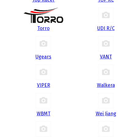
Torro
UDI R/С
Ugears
VANT
VIPER
Walkera
WBMT
Wei Jiang