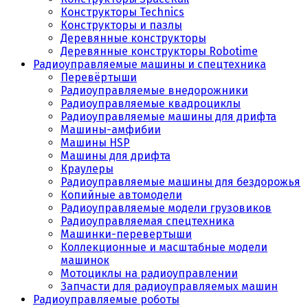
Конструкторы Technics
Конструкторы и пазлы
Деревянные конструкторы
Деревянные конструкторы Robotime
Радиоуправляемые машины и спецтехника
Перевёртыши
Радиоуправляемые внедорожники
Радиоуправляемые квадроциклы
Радиоуправляемые машины для дрифта
Машины-амфибии
Машины HSP
Машины для дрифта
Краулеры
Радиоуправляемые машины для бездорожья
Копийные автомодели
Радиоуправляемые модели грузовиков
Радиоуправляемая спецтехника
Машинки-перевертыши
Коллекционные и масштабные модели
машинок
Мотоциклы на радиоуправлении
Запчасти для радиоуправляемых машин
Радиоуправляемые роботы