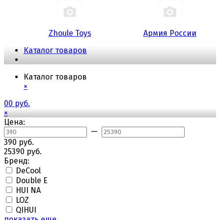
Zhoule Toys
Армия России
Каталог товаров
Каталог товаров
×
0
0 руб.
×
Цена:
—
390 руб.
25390 руб.
Бренд:
DeCool
Double E
HUI NA
LOZ
QIHUI
показать еще