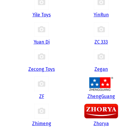
Yile Toys
YinRun
Yuan Di
ZC 333
Zecong Toys
Zegan
ZF
ZhengGuang
Zhimeng
Zhorya