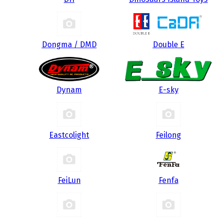
Dongma / DMD
Double E
Dynam
E-sky
Eastcolight
Feilong
FeiLun
Fenfa