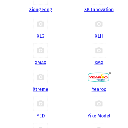
Xiong Feng
XK Innovation
XLG
XLH
XMAX
XMX
Xtreme
Yearoo
YED
Yike Model