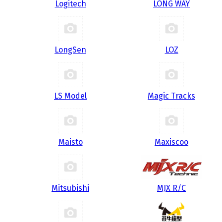
Logitech
LONG WAY
LongSen
LOZ
LS Model
Magic Tracks
Maisto
Maxiscoo
Mitsubishi
MJX R/C