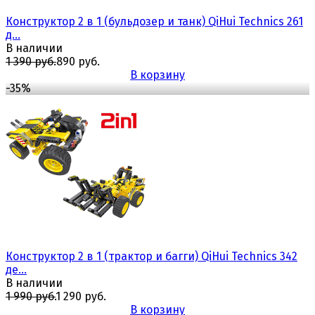
Конструктор 2 в 1 (бульдозер и танк) QiHui Technics 261
д...
В наличии
1 390 руб.
890 руб.
В корзину
-35%
избранное
сравнить
Конструктор 2 в 1 (трактор и багги) QiHui Technics 342
де...
В наличии
1 990 руб.
1 290 руб.
В корзину