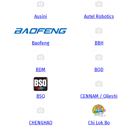
Ausini
Autel Robotics
Baofeng
BBH
BDM
BQD
BSQ
CENNAM / Qileshi
CHENGHAO
Chi Lok Bo