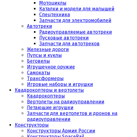
Мотоциклы
Каталки и модели для малышей
Спецтехника
Запчасти для электромобилей
Автотреки
Радиоуправляемые автотреки
Пусковые автотреки
Запчасти для автотреков
Железные дороги
Пупсы и куклы
Беговелы
Игрушечное оружие
Самокаты
Трансформеры
Игровые наборы и игрушки
Квадрокоптеры и вертолеты
Квадрокоптеры
Вертолеты на радиоуправлении
Летающие игрушки
Запчасти для вертолетов и дронов на
радиоуправлении
Конструкторы
Конструкторы Армия России
Конструкторы SpaceRail