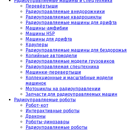
Радиоуправляемые машины и спецтехника
Перевёртыши
Радиоуправляемые внедорожники
Радиоуправляемые квадроциклы
Радиоуправляемые машины для дрифта
Машины-амфибии
Машины HSP
Машины для дрифта
Краулеры
Радиоуправляемые машины для бездорожья
Копийные автомодели
Радиоуправляемые модели грузовиков
Радиоуправляемая спецтехника
Машинки-перевертыши
Коллекционные и масштабные модели
машинок
Мотоциклы на радиоуправлении
Запчасти для радиоуправляемых машин
Радиоуправляемые роботы
Робот-кот
Интерактивные роботы
Драконы
Роботы-динозавры
Радиоуправляемые роботы