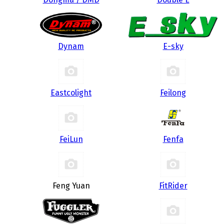
Dynam
E-sky
Eastcolight
Feilong
FeiLun
Fenfa
Feng Yuan
FitRider