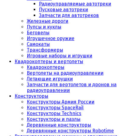
Радиоуправляемые автотреки
Пусковые автотреки
Запчасти для автотреков
Железные дороги
Пупсы и куклы
Беговелы
Игрушечное оружие
Самокаты
Трансформеры
Игровые наборы и игрушки
Квадрокоптеры и вертолеты
Квадрокоптеры
Вертолеты на радиоуправлении
Летающие игрушки
Запчасти для вертолетов и дронов на
радиоуправлении
Конструкторы
Конструкторы Армия России
Конструкторы SpaceRail
Конструкторы Technics
Конструкторы и пазлы
Деревянные конструкторы
Деревянные конструкторы Robotime