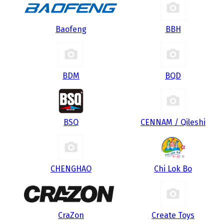
Baofeng
BBH
BDM
BQD
BSQ
CENNAM / Qileshi
CHENGHAO
Chi Lok Bo
CraZon
Create Toys