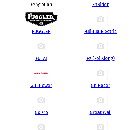
Feng Yuan
FitRider
FUGGLER
FuliHua Electric
FUTAI
FX (Fei Xiong)
G.T. Power
GK Racer
GoPro
Great Wall