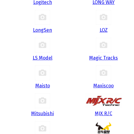
Logitech
LONG WAY
LongSen
LOZ
LS Model
Magic Tracks
Maisto
Maxiscoo
Mitsubishi
MJX R/C