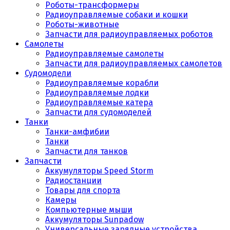
Роботы-трансформеры
Радиоуправляемые собаки и кошки
Роботы-животные
Запчасти для радиоуправляемых роботов
Самолеты
Радиоуправляемые самолеты
Запчасти для радиоуправляемых самолетов
Судомодели
Радиоуправляемые корабли
Радиоуправляемые лодки
Радиоуправляемые катера
Запчасти для судомоделей
Танки
Танки-амфибии
Танки
Запчасти для танков
Запчасти
Аккумуляторы Speed Storm
Радиостанции
Товары для спорта
Камеры
Компьютерные мыши
Аккумуляторы Sunpadow
Универсальные зарядные устройства