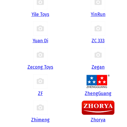
Yile Toys
YinRun
Yuan Di
ZC 333
Zecong Toys
Zegan
ZF
ZhengGuang
Zhimeng
Zhorya