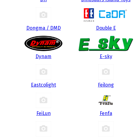
Dongma / DMD
Double E
Dynam
E-sky
Eastcolight
Feilong
FeiLun
Fenfa