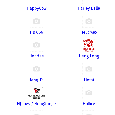
HappyCow
Harley Bella
HB 666
HelicMax
Hendee
Heng Long
Heng Tai
Hetai
HJ toys / HongXunJie
Hollicy