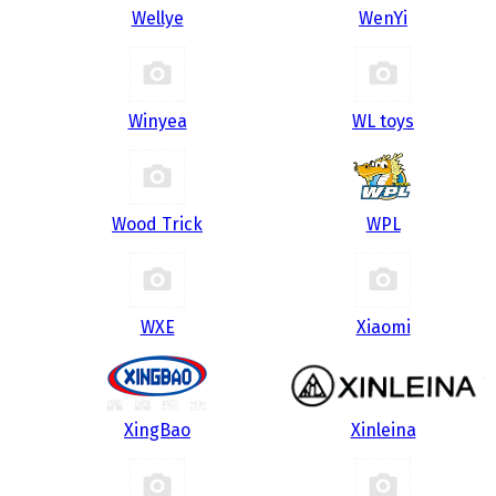
Wellye
WenYi
Winyea
WL toys
Wood Trick
WPL
WXE
Xiaomi
XingBao
Xinleina