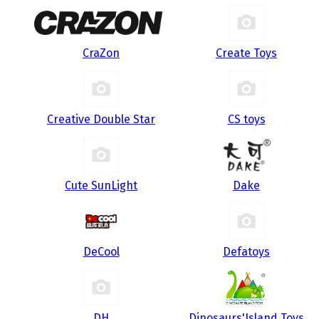
CraZon
Create Toys
Creative Double Star
CS toys
Cute SunLight
Dake
DeCool
Defatoys
DH
Dinosaurs'Island Toys