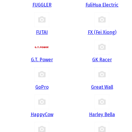
FUGGLER
FuliHua Electric
FUTAI
FX (Fei Xiong)
G.T. Power
GK Racer
GoPro
Great Wall
HappyCow
Harley Bella