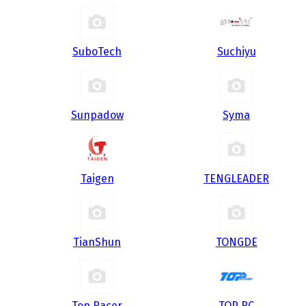
SuboTech
Suchiyu
Sunpadow
Syma
Taigen
TENGLEADER
TianShun
TONGDE
Top Racer
TOP RC