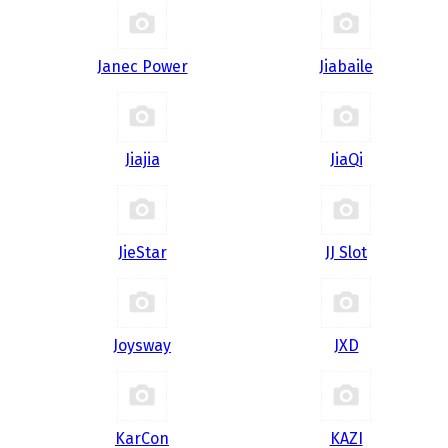
Janec Power
Jiabaile
Jiajia
JiaQi
JieStar
JJ Slot
Joysway
JXD
KarCon
KAZI