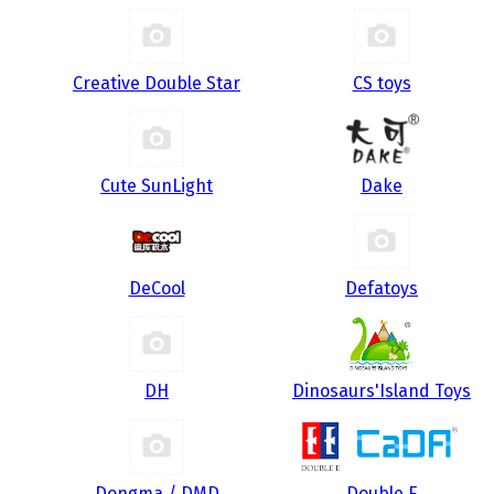
Creative Double Star
CS toys
Cute SunLight
Dake
DeCool
Defatoys
DH
Dinosaurs'Island Toys
Dongma / DMD
Double E