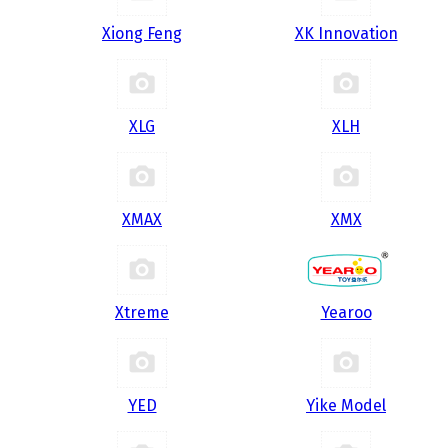
Xiong Feng
XK Innovation
XLG
XLH
XMAX
XMX
Xtreme
Yearoo
YED
Yike Model