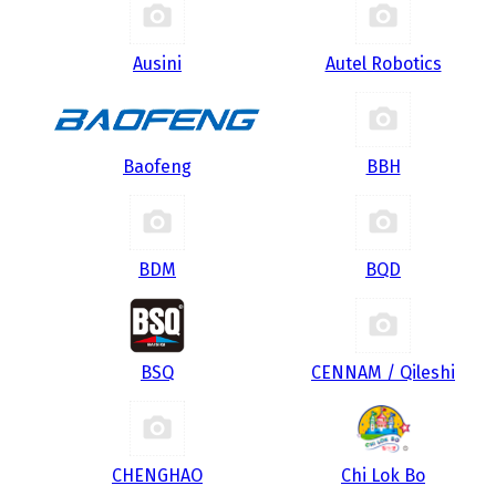
Ausini
Autel Robotics
Baofeng
BBH
BDM
BQD
BSQ
CENNAM / Qileshi
CHENGHAO
Chi Lok Bo