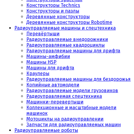
Конструкторы Technics
Конструкторы и пазлы
Деревянные конструкторы
Деревянные конструкторы Robotime
Радиоуправляемые машины и спецтехника
Перевёртыши
Радиоуправляемые внедорожники
Радиоуправляемые квадроциклы
Радиоуправляемые машины для дрифта
Машины-амфибии
Машины HSP
Машины для дрифта
Краулеры
Радиоуправляемые машины для бездорожья
Копийные автомодели
Радиоуправляемые модели грузовиков
Радиоуправляемая спецтехника
Машинки-перевертыши
Коллекционные и масштабные модели
машинок
Мотоциклы на радиоуправлении
Запчасти для радиоуправляемых машин
Радиоуправляемые роботы