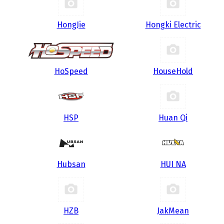
HongJie
Hongki Electric
HoSpeed
HouseHold
HSP
Huan Qi
Hubsan
HUI NA
HZB
JakMean