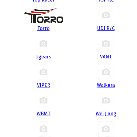
Torro
UDI R/С
Ugears
VANT
VIPER
Walkera
WBMT
Wei Jiang