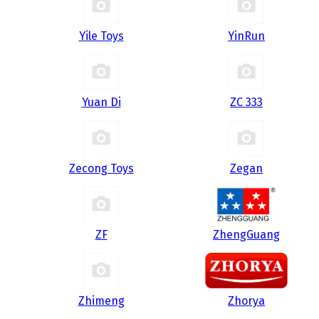
Yile Toys
YinRun
Yuan Di
ZC 333
Zecong Toys
Zegan
ZF
ZhengGuang
Zhimeng
Zhorya