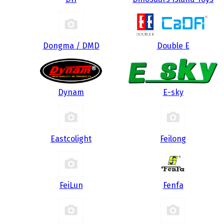
Dongma / DMD
Double E
Dynam
E-sky
Eastcolight
Feilong
FeiLun
Fenfa