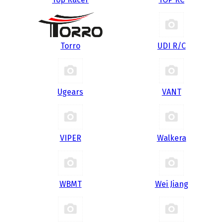
Torro
UDI R/С
Ugears
VANT
VIPER
Walkera
WBMT
Wei Jiang