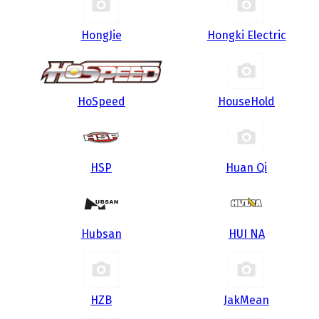
HongJie
Hongki Electric
HoSpeed
HouseHold
HSP
Huan Qi
Hubsan
HUI NA
HZB
JakMean