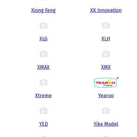
Xiong Feng
XK Innovation
XLG
XLH
XMAX
XMX
Xtreme
Yearoo
YED
Yike Model