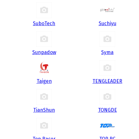
SuboTech
Suchiyu
Sunpadow
Syma
Taigen
TENGLEADER
TianShun
TONGDE
Top Racer
TOP RC