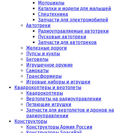
Мотоциклы
Каталки и модели для малышей
Спецтехника
Запчасти для электромобилей
Автотреки
Радиоуправляемые автотреки
Пусковые автотреки
Запчасти для автотреков
Железные дороги
Пупсы и куклы
Беговелы
Игрушечное оружие
Самокаты
Трансформеры
Игровые наборы и игрушки
Квадрокоптеры и вертолеты
Квадрокоптеры
Вертолеты на радиоуправлении
Летающие игрушки
Запчасти для вертолетов и дронов на
радиоуправлении
Конструкторы
Конструкторы Армия России
Конструкторы SpaceRail