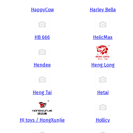
HappyCow
Harley Bella
HB 666
HelicMax
Hendee
Heng Long
Heng Tai
Hetai
HJ toys / HongXunJie
Hollicy