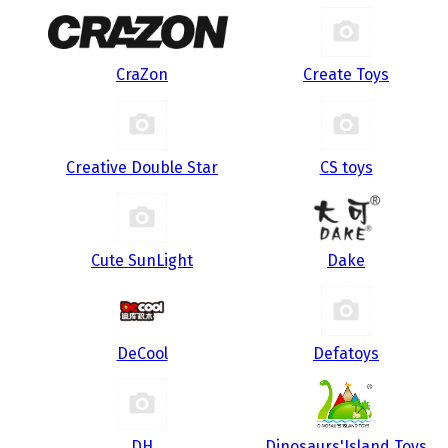
CraZon
Create Toys
Creative Double Star
CS toys
Cute SunLight
Dake
DeCool
Defatoys
DH
Dinosaurs'Island Toys