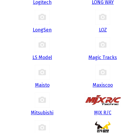
Logitech
LONG WAY
LongSen
LOZ
LS Model
Magic Tracks
Maisto
Maxiscoo
Mitsubishi
MJX R/C