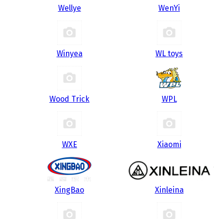
Wellye
WenYi
Winyea
WL toys
Wood Trick
WPL
WXE
Xiaomi
XingBao
Xinleina