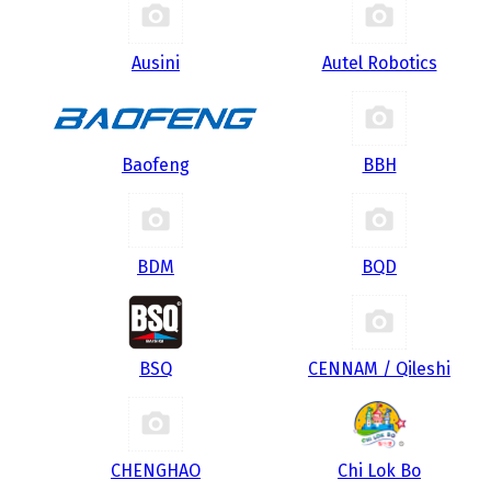
Ausini
Autel Robotics
Baofeng
BBH
BDM
BQD
BSQ
CENNAM / Qileshi
CHENGHAO
Chi Lok Bo