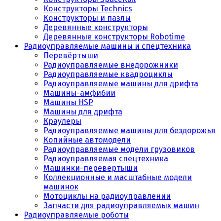
Конструкторы Technics
Конструкторы и пазлы
Деревянные конструкторы
Деревянные конструкторы Robotime
Радиоуправляемые машины и спецтехника
Перевёртыши
Радиоуправляемые внедорожники
Радиоуправляемые квадроциклы
Радиоуправляемые машины для дрифта
Машины-амфибии
Машины HSP
Машины для дрифта
Краулеры
Радиоуправляемые машины для бездорожья
Копийные автомодели
Радиоуправляемые модели грузовиков
Радиоуправляемая спецтехника
Машинки-перевертыши
Коллекционные и масштабные модели
машинок
Мотоциклы на радиоуправлении
Запчасти для радиоуправляемых машин
Радиоуправляемые роботы