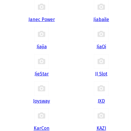
Janec Power
Jiabaile
Jiajia
JiaQi
JieStar
JJ Slot
Joysway
JXD
KarCon
KAZI