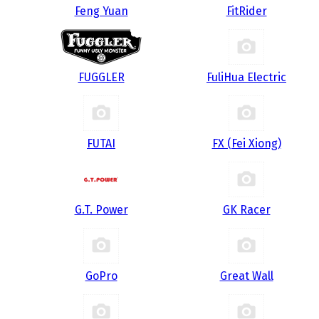
Feng Yuan
FitRider
FUGGLER
FuliHua Electric
FUTAI
FX (Fei Xiong)
G.T. Power
GK Racer
GoPro
Great Wall