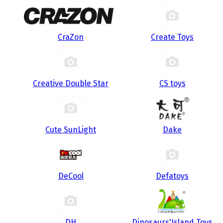
CraZon
Create Toys
Creative Double Star
CS toys
Cute SunLight
Dake
DeCool
Defatoys
DH
Dinosaurs'Island Toys