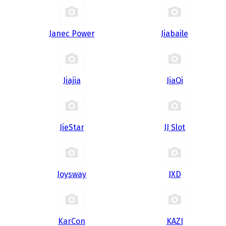
Janec Power
Jiabaile
Jiajia
JiaQi
JieStar
JJ Slot
Joysway
JXD
KarCon
KAZI