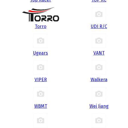
Torro
UDI R/С
Ugears
VANT
VIPER
Walkera
WBMT
Wei Jiang