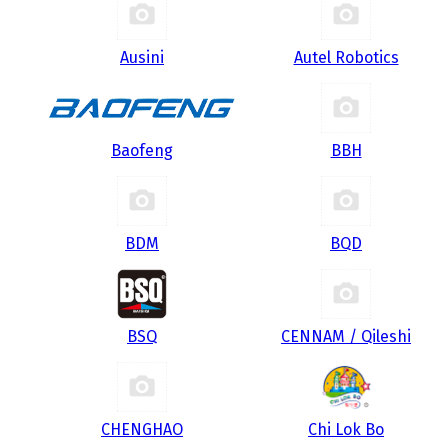
Ausini
Autel Robotics
Baofeng
BBH
BDM
BQD
BSQ
CENNAM / Qileshi
CHENGHAO
Chi Lok Bo