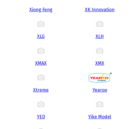
Xiong Feng
XK Innovation
XLG
XLH
XMAX
XMX
Xtreme
Yearoo
YED
Yike Model