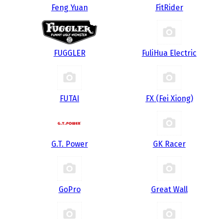
Feng Yuan
FitRider
FUGGLER
FuliHua Electric
FUTAI
FX (Fei Xiong)
G.T. Power
GK Racer
GoPro
Great Wall