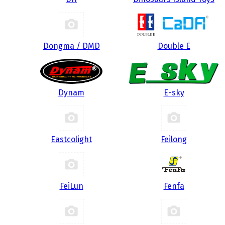
Dongma / DMD
Double E
Dynam
E-sky
Eastcolight
Feilong
FeiLun
Fenfa