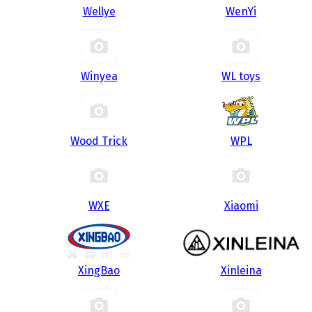
Wellye
WenYi
Winyea
WL toys
Wood Trick
WPL
WXE
Xiaomi
XingBao
Xinleina