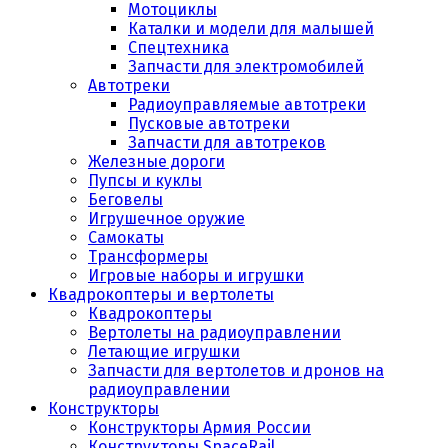
Мотоциклы
Каталки и модели для малышей
Спецтехника
Запчасти для электромобилей
Автотреки
Радиоуправляемые автотреки
Пусковые автотреки
Запчасти для автотреков
Железные дороги
Пупсы и куклы
Беговелы
Игрушечное оружие
Самокаты
Трансформеры
Игровые наборы и игрушки
Квадрокоптеры и вертолеты
Квадрокоптеры
Вертолеты на радиоуправлении
Летающие игрушки
Запчасти для вертолетов и дронов на
радиоуправлении
Конструкторы
Конструкторы Армия России
Конструкторы SpaceRail