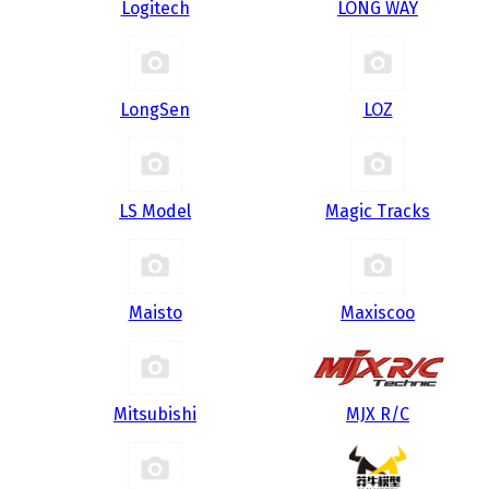
Logitech
LONG WAY
LongSen
LOZ
LS Model
Magic Tracks
Maisto
Maxiscoo
Mitsubishi
MJX R/C