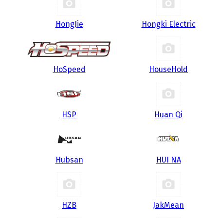
HongJie
Hongki Electric
HoSpeed
HouseHold
HSP
Huan Qi
Hubsan
HUI NA
HZB
JakMean