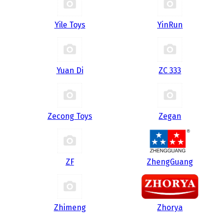
Yile Toys
YinRun
Yuan Di
ZC 333
Zecong Toys
Zegan
ZF
ZhengGuang
Zhimeng
Zhorya