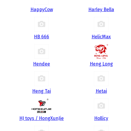
HappyCow
Harley Bella
HB 666
HelicMax
Hendee
Heng Long
Heng Tai
Hetai
HJ toys / HongXunJie
Hollicy