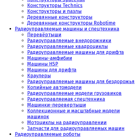
Конструкторы Technics
Конструкторы и пазлы
Деревянные конструкторы
Деревянные конструкторы Robotime
Радиоуправляемые машины и спецтехника
Перевёртыши
Радиоуправляемые внедорожники
Радиоуправляемые квадроциклы
Радиоуправляемые машины для дрифта
Машины-амфибии
Машины HSP
Машины для дрифта
Краулеры
Радиоуправляемые машины для бездорожья
Копийные автомодели
Радиоуправляемые модели грузовиков
Радиоуправляемая спецтехника
Машинки-перевертыши
Коллекционные и масштабные модели
машинок
Мотоциклы на радиоуправлении
Запчасти для радиоуправляемых машин
Радиоуправляемые роботы