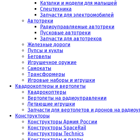
Каталки и модели для малышей
Спецтехника
Запчасти для электромобилей
Автотреки
Радиоуправляемые автотреки
Пусковые автотреки
Запчасти для автотреков
Железные дороги
Пупсы и куклы
Беговелы
Игрушечное оружие
Самокаты
Трансформеры
Игровые наборы и игрушки
Квадрокоптеры и вертолеты
Квадрокоптеры
Вертолеты на радиоуправлении
Летающие игрушки
Запчасти для вертолетов и дронов на радио
Конструкторы
Конструкторы Армия России
Конструкторы SpaceRail
Конструкторы Technics
Конструкторы и пазлы