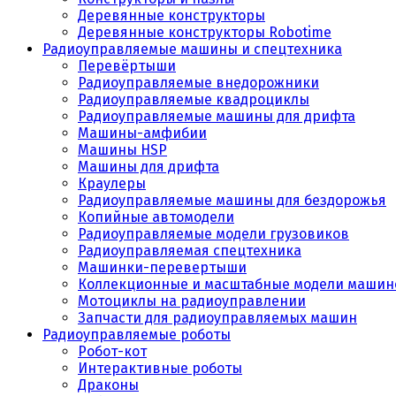
Деревянные конструкторы
Деревянные конструкторы Robotime
Радиоуправляемые машины и спецтехника
Перевёртыши
Радиоуправляемые внедорожники
Радиоуправляемые квадроциклы
Радиоуправляемые машины для дрифта
Машины-амфибии
Машины HSP
Машины для дрифта
Краулеры
Радиоуправляемые машины для бездорожья
Копийные автомодели
Радиоуправляемые модели грузовиков
Радиоуправляемая спецтехника
Машинки-перевертыши
Коллекционные и масштабные модели машин
Мотоциклы на радиоуправлении
Запчасти для радиоуправляемых машин
Радиоуправляемые роботы
Робот-кот
Интерактивные роботы
Драконы