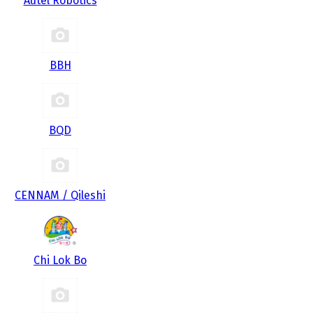
Autel Robotics
BBH
BQD
CENNAM / Qileshi
Chi Lok Bo