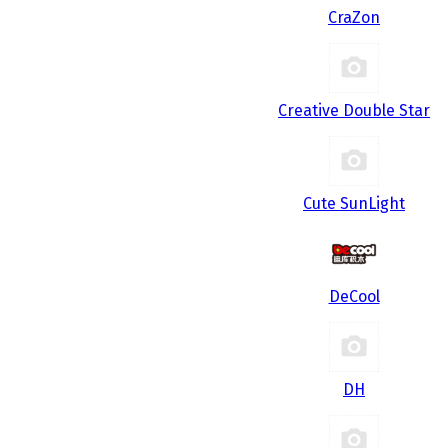
CraZon
Creative Double Star
Cute SunLight
DeCool
DH