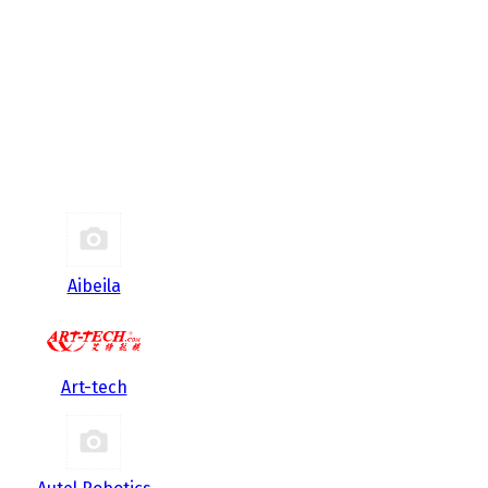
Aibeila
Art-tech