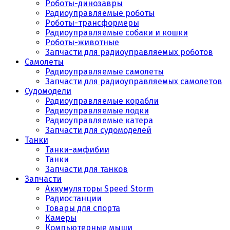
Роботы-динозавры
Радиоуправляемые роботы
Роботы-трансформеры
Радиоуправляемые собаки и кошки
Роботы-животные
Запчасти для радиоуправляемых роботов
Самолеты
Радиоуправляемые самолеты
Запчасти для радиоуправляемых самолетов
Судомодели
Радиоуправляемые корабли
Радиоуправляемые лодки
Радиоуправляемые катера
Запчасти для судомоделей
Танки
Танки-амфибии
Танки
Запчасти для танков
Запчасти
Аккумуляторы Speed Storm
Радиостанции
Товары для спорта
Камеры
Компьютерные мыши