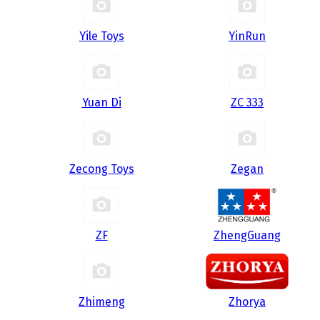
Yile Toys
YinRun
Yuan Di
ZC 333
Zecong Toys
Zegan
ZF
ZhengGuang
Zhimeng
Zhorya