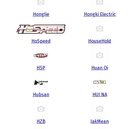
HongJie
Hongki Electric
HoSpeed
HouseHold
HSP
Huan Qi
Hubsan
HUI NA
HZB
JakMean