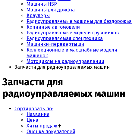
Машины HSP
Машины для дрифта
Краулеры
Радиоуправляемые машины для бездорожья
Копийные автомодели
Радиоуправляемые модели грузовиков
Радиоуправляемая спецтехника
Машинки-перевертыши
Коллекционные и масштабные модели
машинок
Мотоциклы на радиоуправлении
Запчасти для радиоуправляемых машин
Запчасти для
радиоуправляемых машин
Сортировать по:
Название
Цена
Хиты продаж
↑
Оценка покупателей