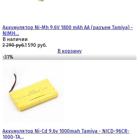
Аккумулятор Ni-Mh 9.6V 1800 mAh AA (разъем Tamiya) -
NIMH...
В наличии
2 290 руб.
1 590 руб.
В корзину
-31%
избранное
сравнить
Аккумулятор Ni-Cd 9.6v 1000mah Tamiya - NICD-96CR-
1000-TA...