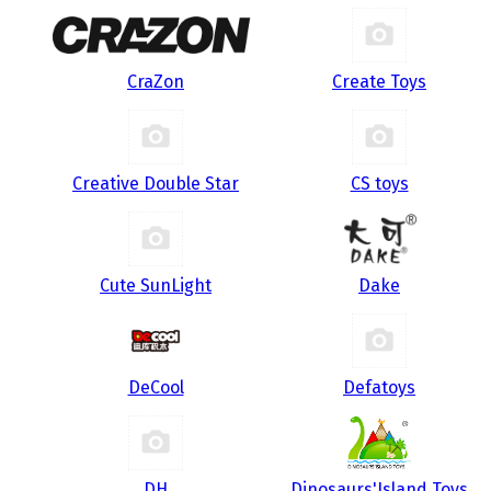
CraZon
Create Toys
Creative Double Star
CS toys
Cute SunLight
Dake
DeCool
Defatoys
DH
Dinosaurs'Island Toys