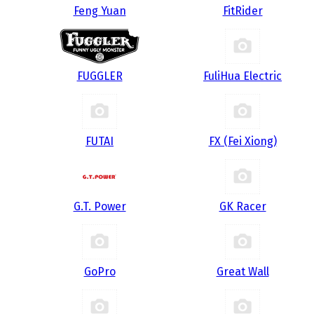
Feng Yuan
FitRider
FUGGLER
FuliHua Electric
FUTAI
FX (Fei Xiong)
G.T. Power
GK Racer
GoPro
Great Wall