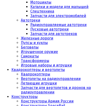
Мотоциклы
Каталки и модели для малышей
Спецтехника
Запчасти для электромобилей
Автотреки
Радиоуправляемые автотреки
Пусковые автотреки
Запчасти для автотреков
Железные дороги
Пупсы и куклы
Беговелы
Игрушечное оружие
Самокаты
Трансформеры
Игровые наборы и игрушки
Квадрокоптеры и вертолеты
Квадрокоптеры
Вертолеты на радиоуправлении
Летающие игрушки
Запчасти для вертолетов и дронов на
радиоуправлении
Конструкторы
Конструкторы Армия России
Конструкторы SpaceRail