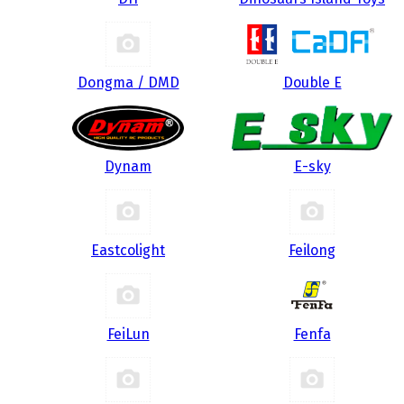
Dongma / DMD
Double E
Dynam
E-sky
Eastcolight
Feilong
FeiLun
Fenfa