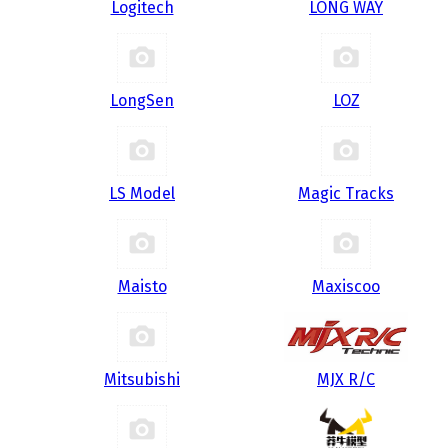
Logitech
LONG WAY
LongSen
LOZ
LS Model
Magic Tracks
Maisto
Maxiscoo
Mitsubishi
MJX R/C