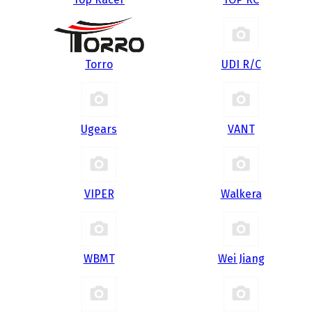
Torro
UDI R/С
Ugears
VANT
VIPER
Walkera
WBMT
Wei Jiang