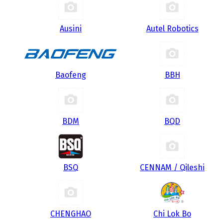
Ausini
Autel Robotics
Baofeng
BBH
BDM
BQD
BSQ
CENNAM / Qileshi
CHENGHAO
Chi Lok Bo