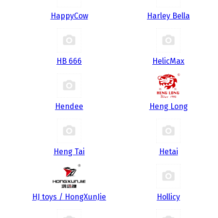
HappyCow
Harley Bella
HB 666
HelicMax
Hendee
Heng Long
Heng Tai
Hetai
HJ toys / HongXunJie
Hollicy