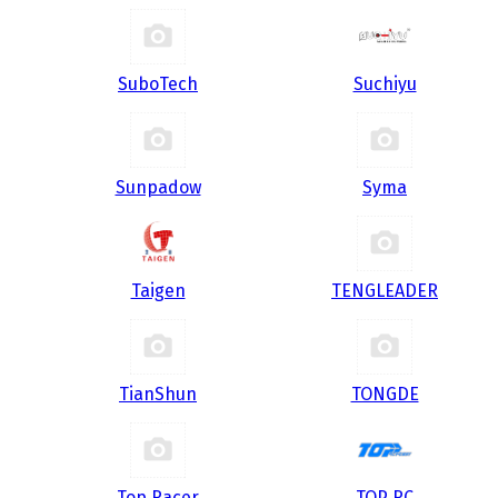
SuboTech
Suchiyu
Sunpadow
Syma
Taigen
TENGLEADER
TianShun
TONGDE
Top Racer
TOP RC