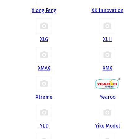
Xiong Feng
XK Innovation
XLG
XLH
XMAX
XMX
Xtreme
Yearoo
YED
Yike Model