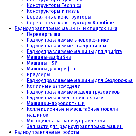
Конструкторы Technics
Конструкторы и пазлы
Деревянные конструкторы
Деревянные конструкторы Robotime
Радиоуправляемые машины и спецтехника
Перевёртыши
Радиоуправляемые внедорожники
Радиоуправляемые квадроциклы
Радиоуправляемые машины для дрифта
Машины-амфибии
Машины HSP
Машины для дрифта
Краулеры
Радиоуправляемые машины для бездорожья
Копийные автомодели
Радиоуправляемые модели грузовиков
Радиоуправляемая спецтехника
Машинки-перевертыши
Коллекционные и масштабные модели
машинок
Мотоциклы на радиоуправлении
Запчасти для радиоуправляемых машин
Радиоуправляемые роботы