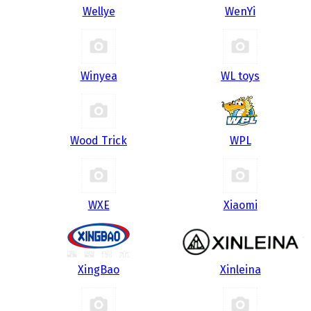
Wellye
WenYi
Winyea
WL toys
Wood Trick
WPL
WXE
Xiaomi
XingBao
Xinleina