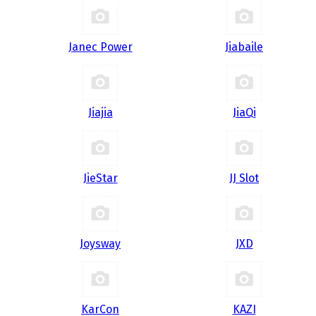
Janec Power
Jiabaile
Jiajia
JiaQi
JieStar
JJ Slot
Joysway
JXD
KarCon
KAZI