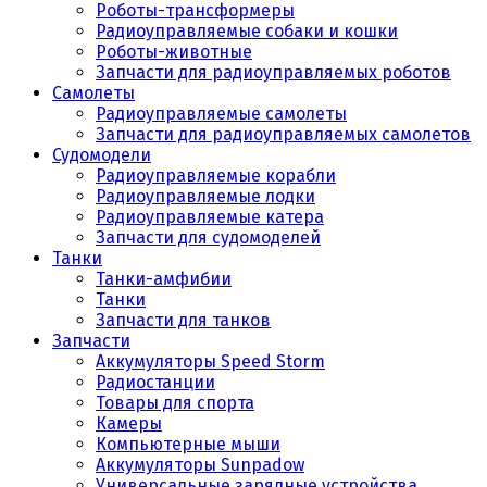
Роботы-трансформеры
Радиоуправляемые собаки и кошки
Роботы-животные
Запчасти для радиоуправляемых роботов
Самолеты
Радиоуправляемые самолеты
Запчасти для радиоуправляемых самолетов
Судомодели
Радиоуправляемые корабли
Радиоуправляемые лодки
Радиоуправляемые катера
Запчасти для судомоделей
Танки
Танки-амфибии
Танки
Запчасти для танков
Запчасти
Аккумуляторы Speed Storm
Радиостанции
Товары для спорта
Камеры
Компьютерные мыши
Аккумуляторы Sunpadow
Универсальные зарядные устройства