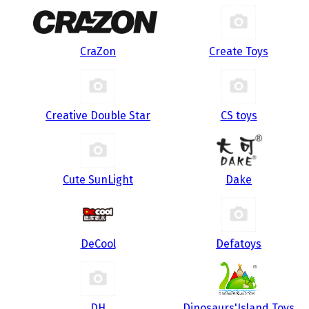
CraZon
Create Toys
Creative Double Star
CS toys
Cute SunLight
Dake
DeCool
Defatoys
DH
Dinosaurs'Island Toys