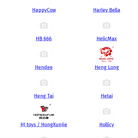
HappyCow
Harley Bella
HB 666
HelicMax
Hendee
Heng Long
Heng Tai
Hetai
HJ toys / HongXunJie
Hollicy