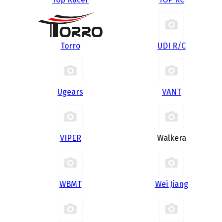
Torro
UDI R/С
Ugears
VANT
VIPER
Walkera
WBMT
Wei Jiang