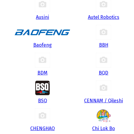
Ausini
Autel Robotics
Baofeng
BBH
BDM
BQD
BSQ
CENNAM / Qileshi
CHENGHAO
Chi Lok Bo