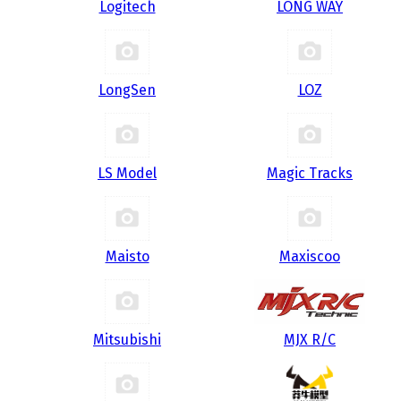
Logitech
LONG WAY
LongSen
LOZ
LS Model
Magic Tracks
Maisto
Maxiscoo
Mitsubishi
MJX R/C