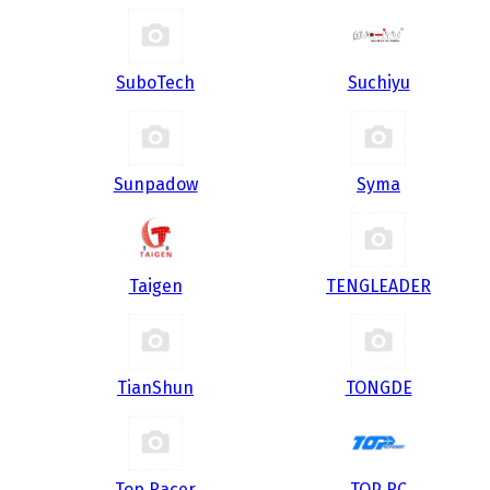
SuboTech
Suchiyu
Sunpadow
Syma
Taigen
TENGLEADER
TianShun
TONGDE
Top Racer
TOP RC