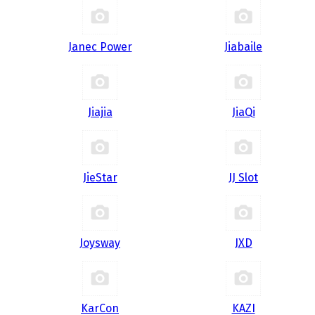
Janec Power
Jiabaile
Jiajia
JiaQi
JieStar
JJ Slot
Joysway
JXD
KarCon
KAZI