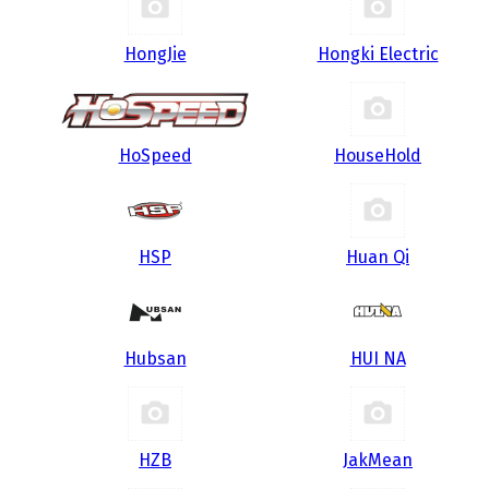
HongJie
Hongki Electric
HoSpeed
HouseHold
HSP
Huan Qi
Hubsan
HUI NA
HZB
JakMean