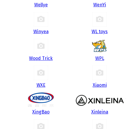
Wellye
WenYi
Winyea
WL toys
Wood Trick
WPL
WXE
Xiaomi
XingBao
Xinleina