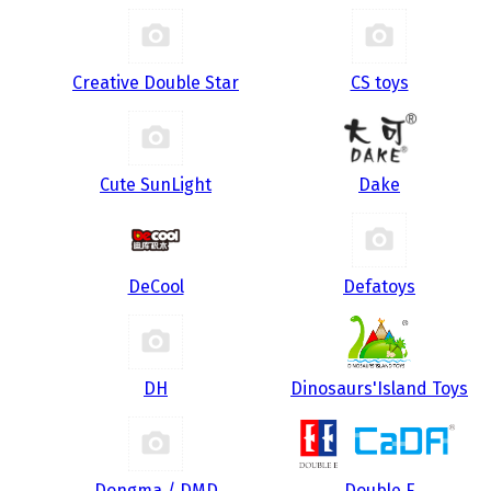
Creative Double Star
CS toys
Cute SunLight
Dake
DeCool
Defatoys
DH
Dinosaurs'Island Toys
Dongma / DMD
Double E