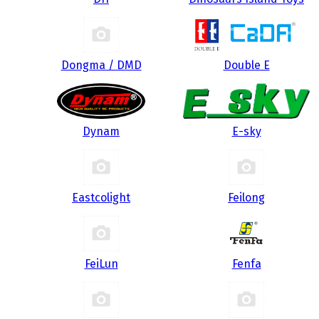
Dongma / DMD
Double E
Dynam
E-sky
Eastcolight
Feilong
FeiLun
Fenfa