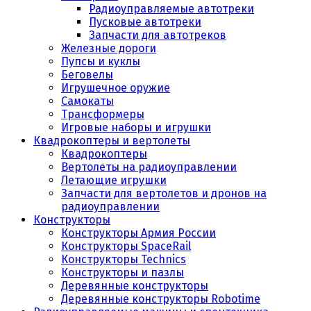
Радиоуправляемые автотреки
Пусковые автотреки
Запчасти для автотреков
Железные дороги
Пупсы и куклы
Беговелы
Игрушечное оружие
Самокаты
Трансформеры
Игровые наборы и игрушки
Квадрокоптеры и вертолеты
Квадрокоптеры
Вертолеты на радиоуправлении
Летающие игрушки
Запчасти для вертолетов и дронов на
радиоуправлении
Конструкторы
Конструкторы Армия России
Конструкторы SpaceRail
Конструкторы Technics
Конструкторы и пазлы
Деревянные конструкторы
Деревянные конструкторы Robotime