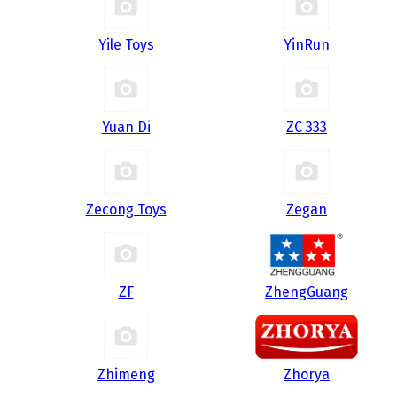
Yile Toys
YinRun
Yuan Di
ZC 333
Zecong Toys
Zegan
ZF
ZhengGuang
Zhimeng
Zhorya