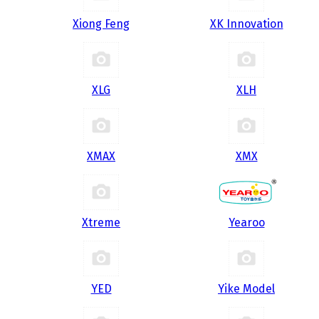
Xiong Feng
XK Innovation
XLG
XLH
XMAX
XMX
Xtreme
Yearoo
YED
Yike Model