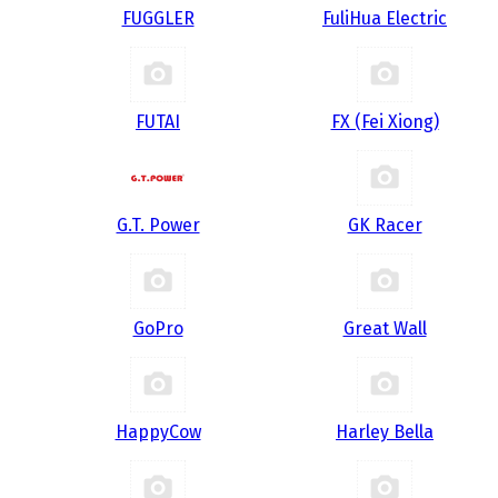
FUGGLER
FuliHua Electric
FUTAI
FX (Fei Xiong)
G.T. Power
GK Racer
GoPro
Great Wall
HappyCow
Harley Bella