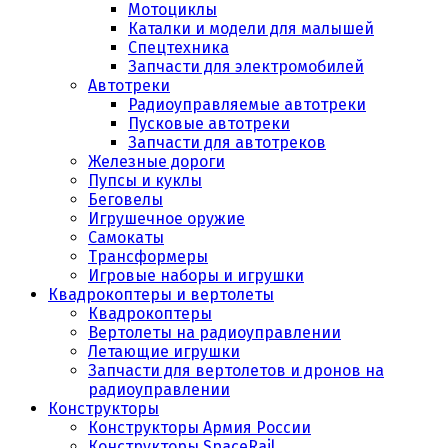
Мотоциклы
Каталки и модели для малышей
Спецтехника
Запчасти для электромобилей
Автотреки
Радиоуправляемые автотреки
Пусковые автотреки
Запчасти для автотреков
Железные дороги
Пупсы и куклы
Беговелы
Игрушечное оружие
Самокаты
Трансформеры
Игровые наборы и игрушки
Квадрокоптеры и вертолеты
Квадрокоптеры
Вертолеты на радиоуправлении
Летающие игрушки
Запчасти для вертолетов и дронов на
радиоуправлении
Конструкторы
Конструкторы Армия России
Конструкторы SpaceRail