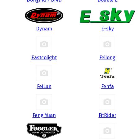
Dynam
E-sky
Eastcolight
Feilong
FeiLun
Fenfa
Feng Yuan
FitRider