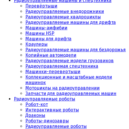
Радиоуправляемые машины и спецтехника
Перевёртыши
Радиоуправляемые внедорожники
Радиоуправляемые квадроциклы
Радиоуправляемые машины для дрифта
Машины-амфибии
Машины HSP
Машины для дрифта
Краулеры
Радиоуправляемые машины для бездорожья
Копийные автомодели
Радиоуправляемые модели грузовиков
Радиоуправляемая спецтехника
Машинки-перевертыши
Коллекционные и масштабные модели
машинок
Мотоциклы на радиоуправлении
Запчасти для радиоуправляемых машин
Радиоуправляемые роботы
Робот-кот
Интерактивные роботы
Драконы
Роботы-динозавры
Радиоуправляемые роботы