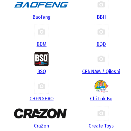
Baofeng
BBH
BDM
BQD
BSQ
CENNAM / Qileshi
CHENGHAO
Chi Lok Bo
CraZon
Create Toys