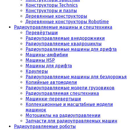
Конструкторы Technics
Конструкторы и пазлы
Деревянные конструкторы
Деревянные конструкторы Robotime
Радиоуправляемые машины и спецтехника
Перевёртыши
Радиоуправляемые внедорожники
Радиоуправляемые квадроциклы
Радиоуправляемые машины для дрифта
Машины-амфибии
Машины HSP
Машины для дрифта
Краулеры
Радиоуправляемые машины для бездорожья
Копийные автомодели
Радиоуправляемые модели грузовиков
Радиоуправляемая спецтехника
Машинки-перевертыши
Коллекционные и масштабные модели
машинок
Мотоциклы на радиоуправлении
Запчасти для радиоуправляемых машин
Радиоуправляемые роботы