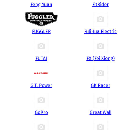
Feng Yuan
FitRider
FUGGLER
FuliHua Electric
FUTAI
FX (Fei Xiong)
G.T. Power
GK Racer
GoPro
Great Wall