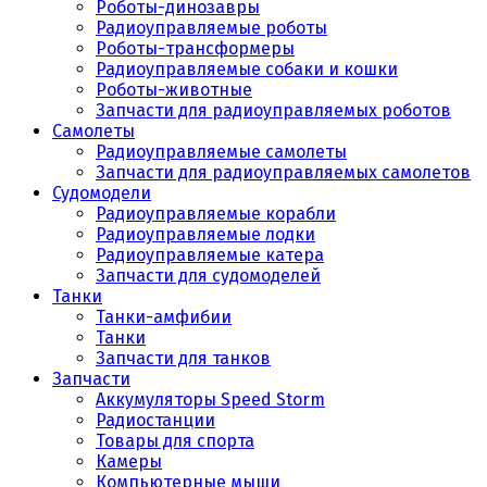
Роботы-динозавры
Радиоуправляемые роботы
Роботы-трансформеры
Радиоуправляемые собаки и кошки
Роботы-животные
Запчасти для радиоуправляемых роботов
Самолеты
Радиоуправляемые самолеты
Запчасти для радиоуправляемых самолетов
Судомодели
Радиоуправляемые корабли
Радиоуправляемые лодки
Радиоуправляемые катера
Запчасти для судомоделей
Танки
Танки-амфибии
Танки
Запчасти для танков
Запчасти
Аккумуляторы Speed Storm
Радиостанции
Товары для спорта
Камеры
Компьютерные мыши