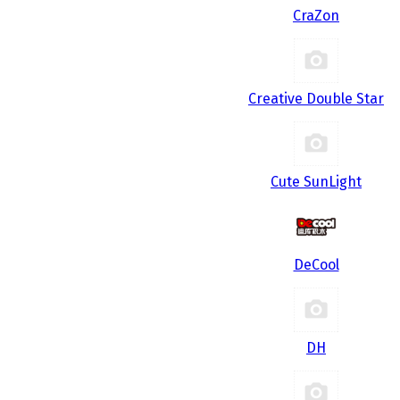
CraZon
Creative Double Star
Cute SunLight
DeCool
DH