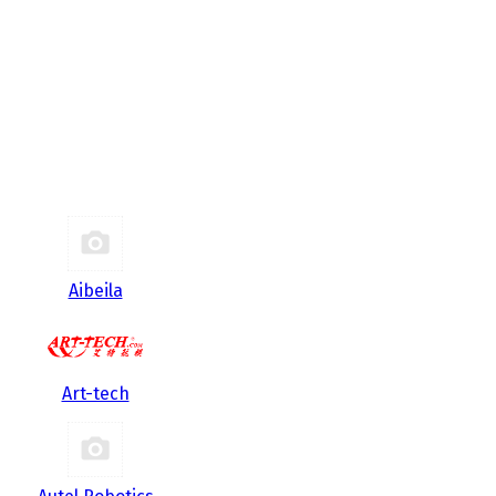
Aibeila
Art-tech