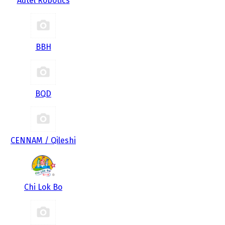
Autel Robotics
BBH
BQD
CENNAM / Qileshi
Chi Lok Bo