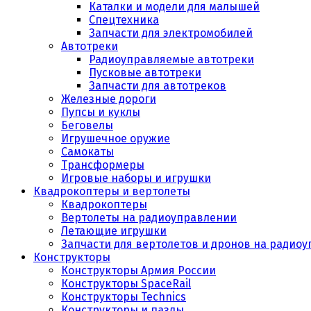
Каталки и модели для малышей
Спецтехника
Запчасти для электромобилей
Автотреки
Радиоуправляемые автотреки
Пусковые автотреки
Запчасти для автотреков
Железные дороги
Пупсы и куклы
Беговелы
Игрушечное оружие
Самокаты
Трансформеры
Игровые наборы и игрушки
Квадрокоптеры и вертолеты
Квадрокоптеры
Вертолеты на радиоуправлении
Летающие игрушки
Запчасти для вертолетов и дронов на радио
Конструкторы
Конструкторы Армия России
Конструкторы SpaceRail
Конструкторы Technics
Конструкторы и пазлы