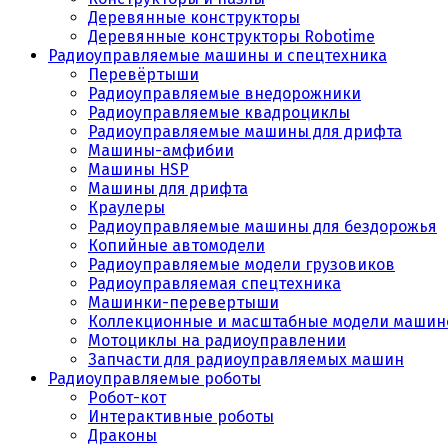
Деревянные конструкторы
Деревянные конструкторы Robotime
Радиоуправляемые машины и спецтехника
Перевёртыши
Радиоуправляемые внедорожники
Радиоуправляемые квадроциклы
Радиоуправляемые машины для дрифта
Машины-амфибии
Машины HSP
Машины для дрифта
Краулеры
Радиоуправляемые машины для бездорожья
Копийные автомодели
Радиоуправляемые модели грузовиков
Радиоуправляемая спецтехника
Машинки-перевертыши
Коллекционные и масштабные модели машин
Мотоциклы на радиоуправлении
Запчасти для радиоуправляемых машин
Радиоуправляемые роботы
Робот-кот
Интерактивные роботы
Драконы