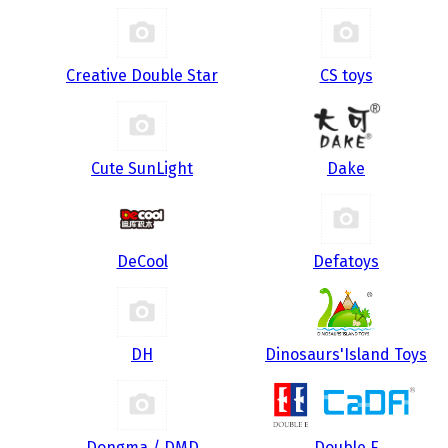
Creative Double Star
CS toys
Cute SunLight
Dake
DeCool
Defatoys
DH
Dinosaurs'Island Toys
Dongma / DMD
Double E