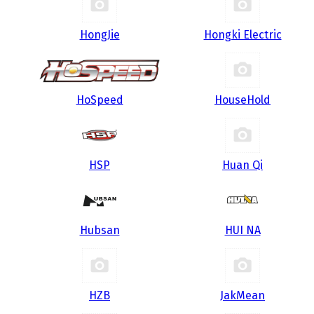
HongJie
Hongki Electric
HoSpeed
HouseHold
HSP
Huan Qi
Hubsan
HUI NA
HZB
JakMean