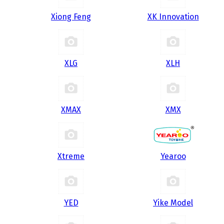
Xiong Feng
XK Innovation
XLG
XLH
XMAX
XMX
Xtreme
Yearoo
YED
Yike Model