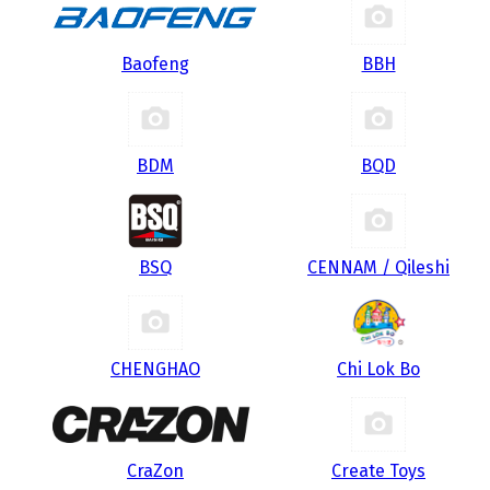
Baofeng
BBH
BDM
BQD
BSQ
CENNAM / Qileshi
CHENGHAO
Chi Lok Bo
CraZon
Create Toys