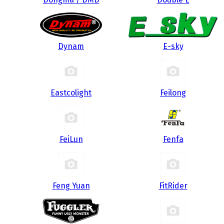
Dynam
E-sky
Eastcolight
Feilong
FeiLun
Fenfa
Feng Yuan
FitRider