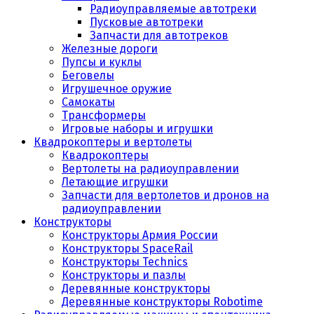
Радиоуправляемые автотреки
Пусковые автотреки
Запчасти для автотреков
Железные дороги
Пупсы и куклы
Беговелы
Игрушечное оружие
Самокаты
Трансформеры
Игровые наборы и игрушки
Квадрокоптеры и вертолеты
Квадрокоптеры
Вертолеты на радиоуправлении
Летающие игрушки
Запчасти для вертолетов и дронов на
радиоуправлении
Конструкторы
Конструкторы Армия России
Конструкторы SpaceRail
Конструкторы Technics
Конструкторы и пазлы
Деревянные конструкторы
Деревянные конструкторы Robotime