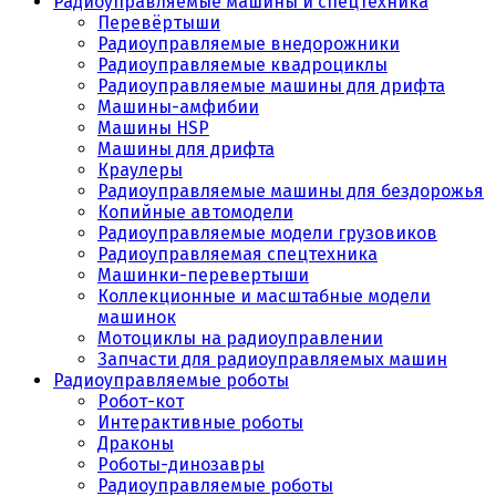
Радиоуправляемые машины и спецтехника
Перевёртыши
Радиоуправляемые внедорожники
Радиоуправляемые квадроциклы
Радиоуправляемые машины для дрифта
Машины-амфибии
Машины HSP
Машины для дрифта
Краулеры
Радиоуправляемые машины для бездорожья
Копийные автомодели
Радиоуправляемые модели грузовиков
Радиоуправляемая спецтехника
Машинки-перевертыши
Коллекционные и масштабные модели
машинок
Мотоциклы на радиоуправлении
Запчасти для радиоуправляемых машин
Радиоуправляемые роботы
Робот-кот
Интерактивные роботы
Драконы
Роботы-динозавры
Радиоуправляемые роботы