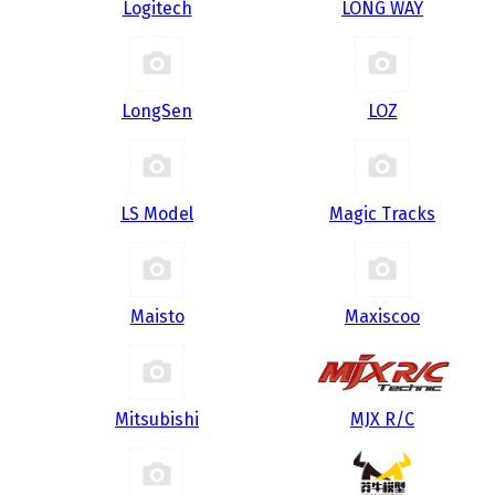
Logitech
LONG WAY
LongSen
LOZ
LS Model
Magic Tracks
Maisto
Maxiscoo
Mitsubishi
MJX R/C