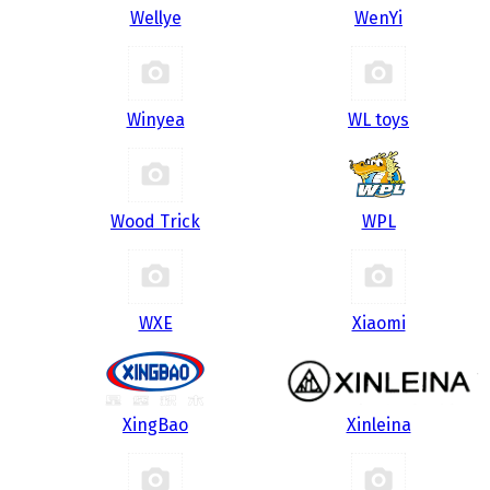
Wellye
WenYi
Winyea
WL toys
Wood Trick
WPL
WXE
Xiaomi
XingBao
Xinleina