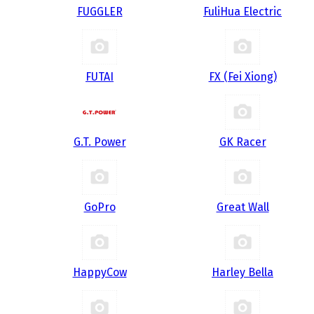
FUGGLER
FuliHua Electric
FUTAI
FX (Fei Xiong)
G.T. Power
GK Racer
GoPro
Great Wall
HappyCow
Harley Bella