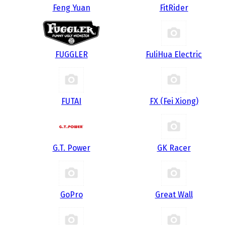
Feng Yuan
FitRider
FUGGLER
FuliHua Electric
FUTAI
FX (Fei Xiong)
G.T. Power
GK Racer
GoPro
Great Wall