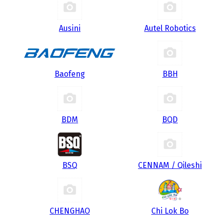
Ausini
Autel Robotics
Baofeng
BBH
BDM
BQD
BSQ
CENNAM / Qileshi
CHENGHAO
Chi Lok Bo