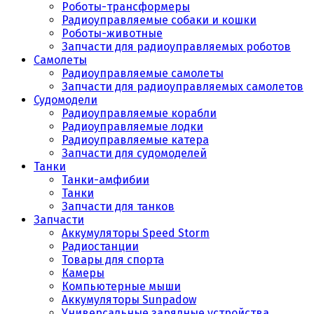
Роботы-трансформеры
Радиоуправляемые собаки и кошки
Роботы-животные
Запчасти для радиоуправляемых роботов
Самолеты
Радиоуправляемые самолеты
Запчасти для радиоуправляемых самолетов
Судомодели
Радиоуправляемые корабли
Радиоуправляемые лодки
Радиоуправляемые катера
Запчасти для судомоделей
Танки
Танки-амфибии
Танки
Запчасти для танков
Запчасти
Аккумуляторы Speed Storm
Радиостанции
Товары для спорта
Камеры
Компьютерные мыши
Аккумуляторы Sunpadow
Универсальные зарядные устройства