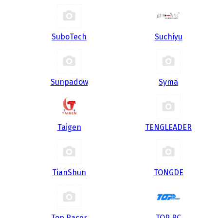
SuboTech
Suchiyu
Sunpadow
Syma
Taigen
TENGLEADER
TianShun
TONGDE
Top Racer
TOP RC