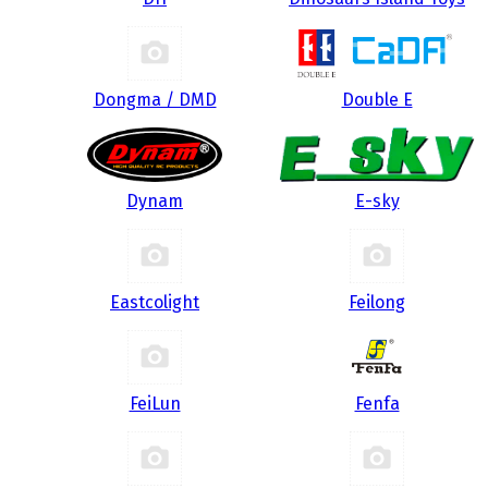
Dongma / DMD
Double E
Dynam
E-sky
Eastcolight
Feilong
FeiLun
Fenfa