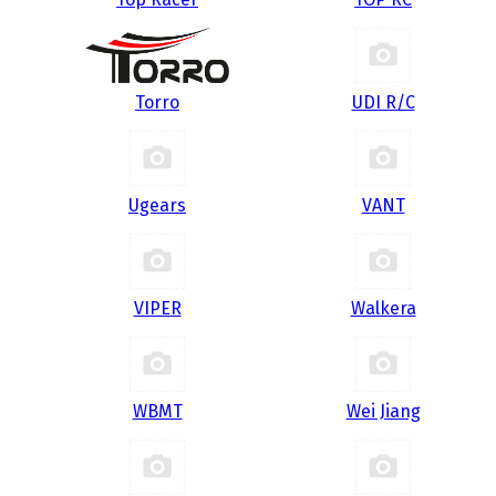
Torro
UDI R/С
Ugears
VANT
VIPER
Walkera
WBMT
Wei Jiang