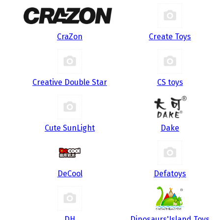
CraZon
Create Toys
Creative Double Star
CS toys
Cute SunLight
Dake
DeCool
Defatoys
DH
Dinosaurs'Island Toys