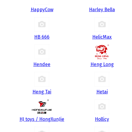
HappyCow
Harley Bella
HB 666
HelicMax
Hendee
Heng Long
Heng Tai
Hetai
HJ toys / HongXunJie
Hollicy