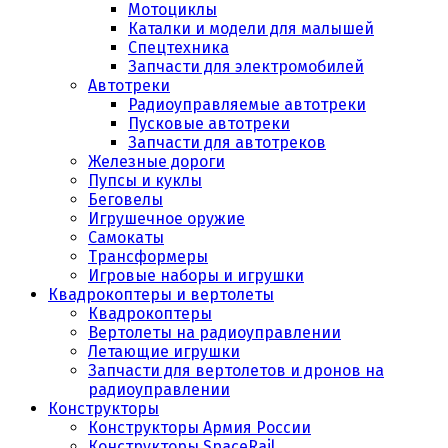
Мотоциклы
Каталки и модели для малышей
Спецтехника
Запчасти для электромобилей
Автотреки
Радиоуправляемые автотреки
Пусковые автотреки
Запчасти для автотреков
Железные дороги
Пупсы и куклы
Беговелы
Игрушечное оружие
Самокаты
Трансформеры
Игровые наборы и игрушки
Квадрокоптеры и вертолеты
Квадрокоптеры
Вертолеты на радиоуправлении
Летающие игрушки
Запчасти для вертолетов и дронов на
радиоуправлении
Конструкторы
Конструкторы Армия России
Конструкторы SpaceRail