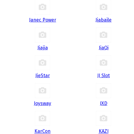
Janec Power
Jiabaile
Jiajia
JiaQi
JieStar
JJ Slot
Joysway
JXD
KarCon
KAZI