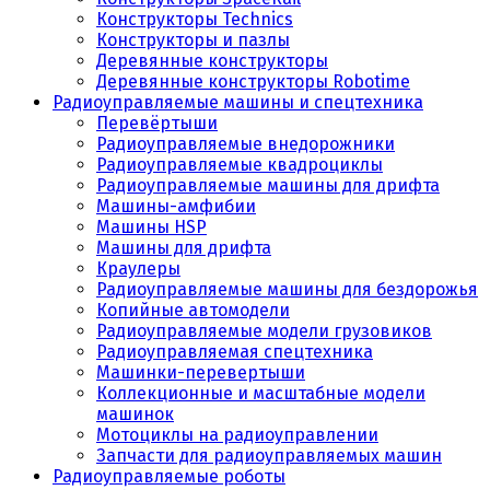
Конструкторы Technics
Конструкторы и пазлы
Деревянные конструкторы
Деревянные конструкторы Robotime
Радиоуправляемые машины и спецтехника
Перевёртыши
Радиоуправляемые внедорожники
Радиоуправляемые квадроциклы
Радиоуправляемые машины для дрифта
Машины-амфибии
Машины HSP
Машины для дрифта
Краулеры
Радиоуправляемые машины для бездорожья
Копийные автомодели
Радиоуправляемые модели грузовиков
Радиоуправляемая спецтехника
Машинки-перевертыши
Коллекционные и масштабные модели
машинок
Мотоциклы на радиоуправлении
Запчасти для радиоуправляемых машин
Радиоуправляемые роботы