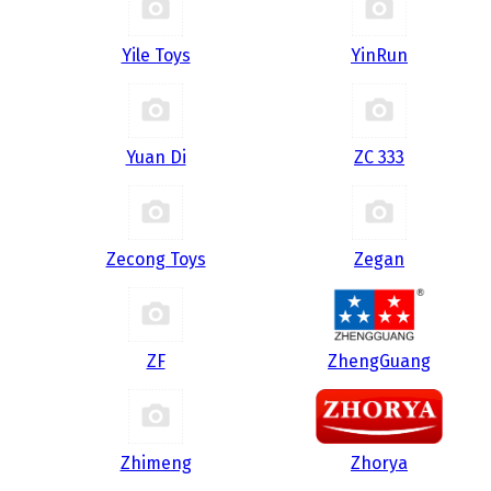
Yile Toys
YinRun
Yuan Di
ZC 333
Zecong Toys
Zegan
ZF
ZhengGuang
Zhimeng
Zhorya