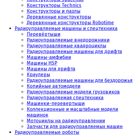
Конструкторы Technics
Конструкторы и пазлы
Деревянные конструкторы
Деревянные конструкторы Robotime
Радиоуправляемые машины и спецтехника
Перевёртыши
Радиоуправляемые внедорожники
Радиоуправляемые квадроциклы
Радиоуправляемые машины для дрифта
Машины-амфибии
Машины HSP
Машины для дрифта
Краулеры
Радиоуправляемые машины для бездорожья
Копийные автомодели
Радиоуправляемые модели грузовиков
Радиоуправляемая спецтехника
Машинки-перевертыши
Коллекционные и масштабные модели
машинок
Мотоциклы на радиоуправлении
Запчасти для радиоуправляемых машин
Радиоуправляемые роботы