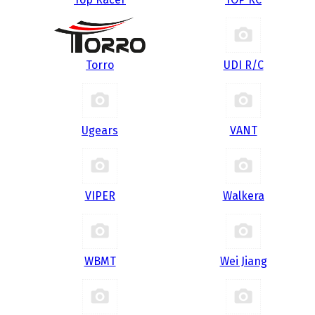
Torro
UDI R/С
Ugears
VANT
VIPER
Walkera
WBMT
Wei Jiang