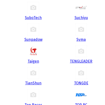
SuboTech
Suchiyu
Sunpadow
Syma
Taigen
TENGLEADER
TianShun
TONGDE
Top Racer
TOP RC