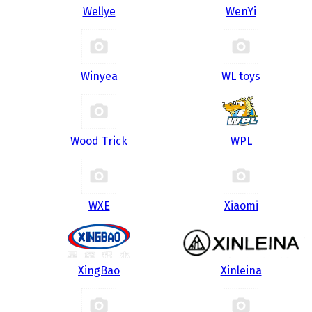
Wellye
WenYi
Winyea
WL toys
Wood Trick
WPL
WXE
Xiaomi
XingBao
Xinleina