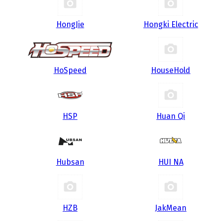
HongJie
Hongki Electric
HoSpeed
HouseHold
HSP
Huan Qi
Hubsan
HUI NA
HZB
JakMean