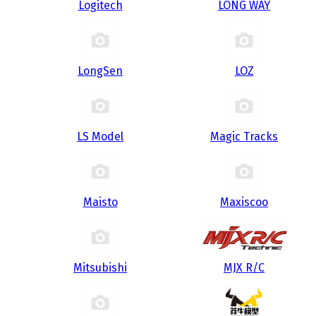
Logitech
LONG WAY
LongSen
LOZ
LS Model
Magic Tracks
Maisto
Maxiscoo
Mitsubishi
MJX R/C