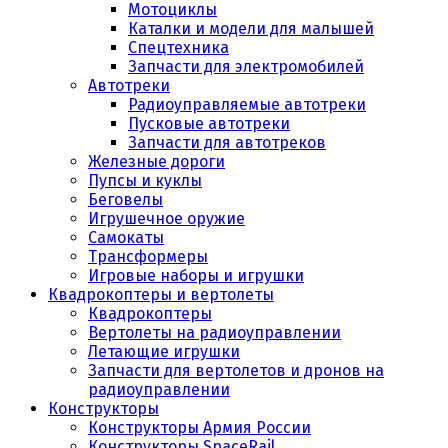
Мотоциклы
Каталки и модели для малышей
Спецтехника
Запчасти для электромобилей
Автотреки
Радиоуправляемые автотреки
Пусковые автотреки
Запчасти для автотреков
Железные дороги
Пупсы и куклы
Беговелы
Игрушечное оружие
Самокаты
Трансформеры
Игровые наборы и игрушки
Квадрокоптеры и вертолеты
Квадрокоптеры
Вертолеты на радиоуправлении
Летающие игрушки
Запчасти для вертолетов и дронов на
радиоуправлении
Конструкторы
Конструкторы Армия России
Конструкторы SpaceRail