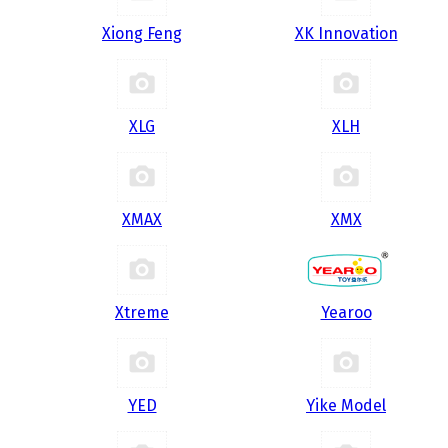
Xiong Feng
XK Innovation
XLG
XLH
XMAX
XMX
Xtreme
Yearoo
YED
Yike Model