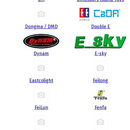
Dongma / DMD
Double E
Dynam
E-sky
Eastcolight
Feilong
FeiLun
Fenfa