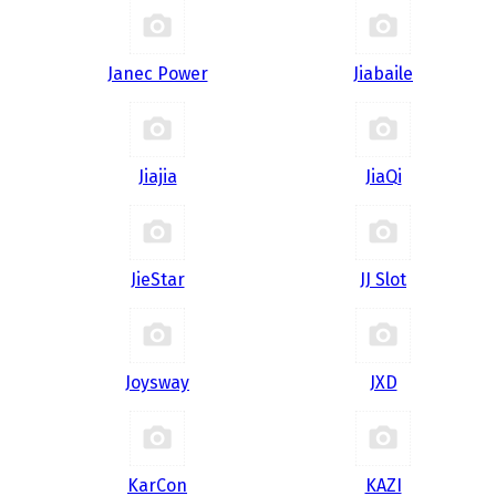
Janec Power
Jiabaile
Jiajia
JiaQi
JieStar
JJ Slot
Joysway
JXD
KarCon
KAZI