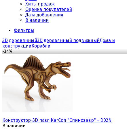
Хиты продаж
Оценка покупателей
Дата добавления
В наличии
Фильтры
3D деревянный
3D деревянный подвижный
Дома и
конструкции
Корабли
-34%
Конструктор-3D пазл KarCon "Спинозавр" - D02N
В наличии