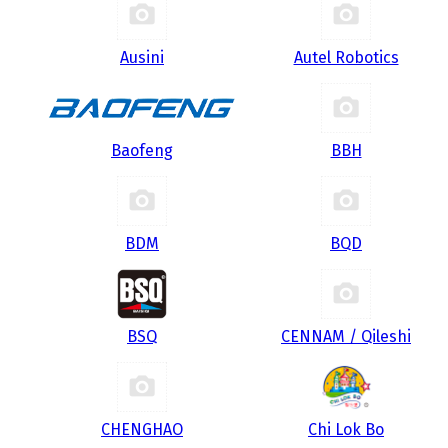
Ausini
Autel Robotics
Baofeng
BBH
BDM
BQD
BSQ
CENNAM / Qileshi
CHENGHAO
Chi Lok Bo