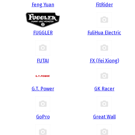
Feng Yuan
FitRider
FUGGLER
FuliHua Electric
FUTAI
FX (Fei Xiong)
G.T. Power
GK Racer
GoPro
Great Wall