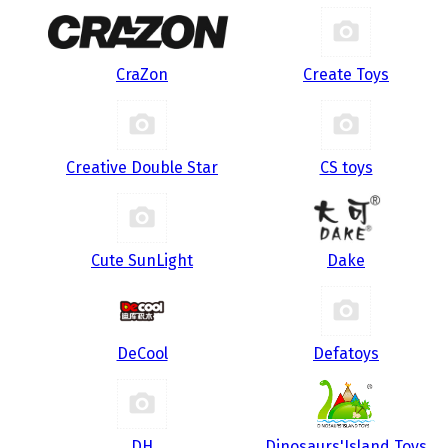
CraZon
Create Toys
Creative Double Star
CS toys
Cute SunLight
Dake
DeCool
Defatoys
DH
Dinosaurs'Island Toys