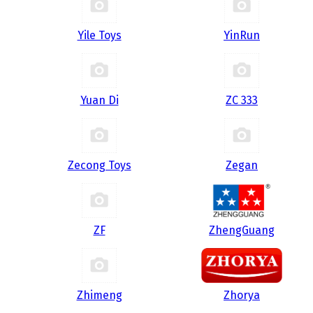
Yile Toys
YinRun
Yuan Di
ZC 333
Zecong Toys
Zegan
ZF
ZhengGuang
Zhimeng
Zhorya