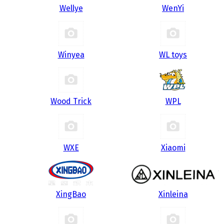
Wellye
WenYi
Winyea
WL toys
Wood Trick
WPL
WXE
Xiaomi
XingBao
Xinleina