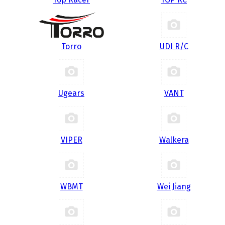
Torro
UDI R/С
Ugears
VANT
VIPER
Walkera
WBMT
Wei Jiang