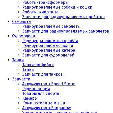
Роботы-трансформеры
Радиоуправляемые собаки и кошки
Роботы-животные
Запчасти для радиоуправляемых роботов
Самолеты
Радиоуправляемые самолеты
Запчасти для радиоуправляемых самолетов
Судомодели
Радиоуправляемые корабли
Радиоуправляемые лодки
Радиоуправляемые катера
Запчасти для судомоделей
Танки
Танки-амфибии
Танки
Запчасти для танков
Запчасти
Аккумуляторы Speed Storm
Радиостанции
Товары для спорта
Камеры
Компьютерные мыши
Аккумуляторы Sunpadow
Универсальные зарядные устройства