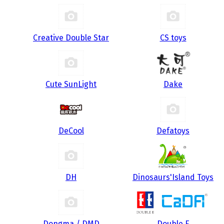
Creative Double Star
CS toys
Cute SunLight
Dake
DeCool
Defatoys
DH
Dinosaurs'Island Toys
Dongma / DMD
Double E