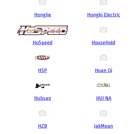
HongJie
Hongki Electric
HoSpeed
HouseHold
HSP
Huan Qi
Hubsan
HUI NA
HZB
JakMean