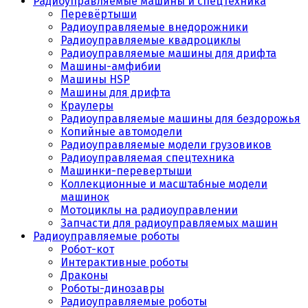
Радиоуправляемые машины и спецтехника
Перевёртыши
Радиоуправляемые внедорожники
Радиоуправляемые квадроциклы
Радиоуправляемые машины для дрифта
Машины-амфибии
Машины HSP
Машины для дрифта
Краулеры
Радиоуправляемые машины для бездорожья
Копийные автомодели
Радиоуправляемые модели грузовиков
Радиоуправляемая спецтехника
Машинки-перевертыши
Коллекционные и масштабные модели
машинок
Мотоциклы на радиоуправлении
Запчасти для радиоуправляемых машин
Радиоуправляемые роботы
Робот-кот
Интерактивные роботы
Драконы
Роботы-динозавры
Радиоуправляемые роботы