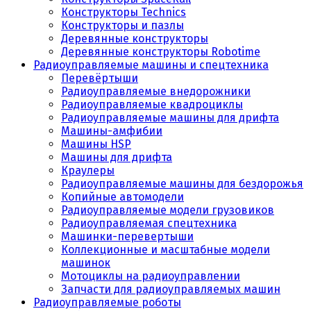
Конструкторы Technics
Конструкторы и пазлы
Деревянные конструкторы
Деревянные конструкторы Robotime
Радиоуправляемые машины и спецтехника
Перевёртыши
Радиоуправляемые внедорожники
Радиоуправляемые квадроциклы
Радиоуправляемые машины для дрифта
Машины-амфибии
Машины HSP
Машины для дрифта
Краулеры
Радиоуправляемые машины для бездорожья
Копийные автомодели
Радиоуправляемые модели грузовиков
Радиоуправляемая спецтехника
Машинки-перевертыши
Коллекционные и масштабные модели
машинок
Мотоциклы на радиоуправлении
Запчасти для радиоуправляемых машин
Радиоуправляемые роботы