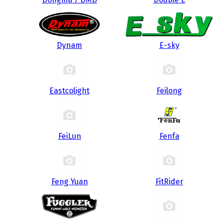
Dynam
E-sky
Eastcolight
Feilong
FeiLun
Fenfa
Feng Yuan
FitRider