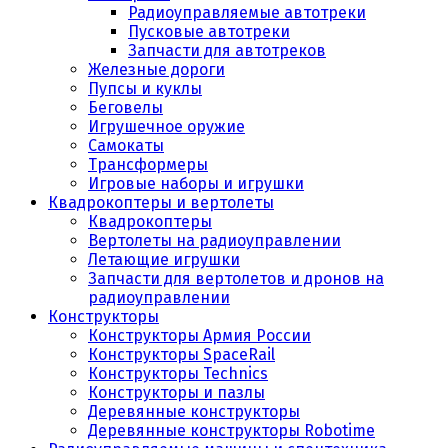
Радиоуправляемые автотреки
Пусковые автотреки
Запчасти для автотреков
Железные дороги
Пупсы и куклы
Беговелы
Игрушечное оружие
Самокаты
Трансформеры
Игровые наборы и игрушки
Квадрокоптеры и вертолеты
Квадрокоптеры
Вертолеты на радиоуправлении
Летающие игрушки
Запчасти для вертолетов и дронов на
радиоуправлении
Конструкторы
Конструкторы Армия России
Конструкторы SpaceRail
Конструкторы Technics
Конструкторы и пазлы
Деревянные конструкторы
Деревянные конструкторы Robotime