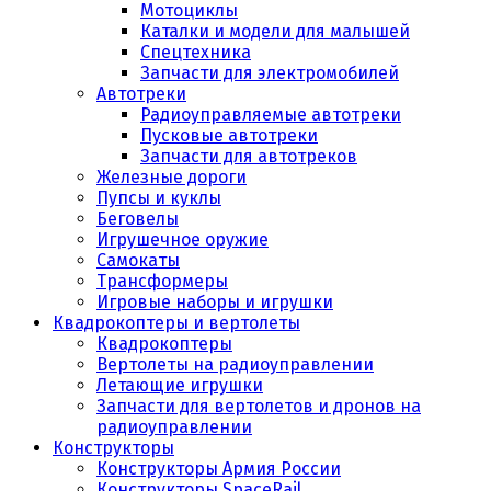
Мотоциклы
Каталки и модели для малышей
Спецтехника
Запчасти для электромобилей
Автотреки
Радиоуправляемые автотреки
Пусковые автотреки
Запчасти для автотреков
Железные дороги
Пупсы и куклы
Беговелы
Игрушечное оружие
Самокаты
Трансформеры
Игровые наборы и игрушки
Квадрокоптеры и вертолеты
Квадрокоптеры
Вертолеты на радиоуправлении
Летающие игрушки
Запчасти для вертолетов и дронов на
радиоуправлении
Конструкторы
Конструкторы Армия России
Конструкторы SpaceRail