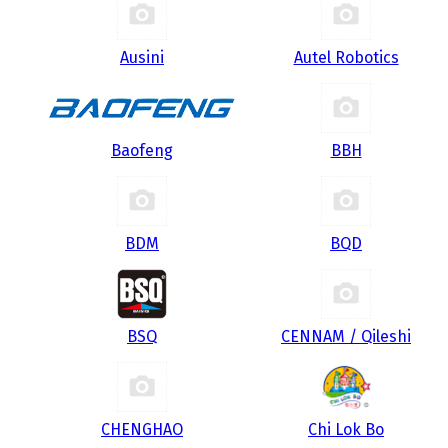
Ausini
Autel Robotics
Baofeng
BBH
BDM
BQD
BSQ
CENNAM / Qileshi
CHENGHAO
Chi Lok Bo