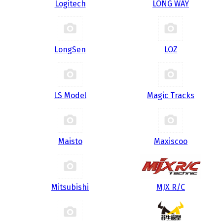
Logitech
LONG WAY
LongSen
LOZ
LS Model
Magic Tracks
Maisto
Maxiscoo
Mitsubishi
MJX R/C