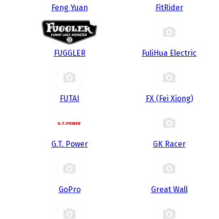
Feng Yuan
FitRider
FUGGLER
FuliHua Electric
FUTAI
FX (Fei Xiong)
G.T. Power
GK Racer
GoPro
Great Wall