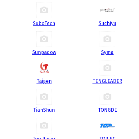
SuboTech
Suchiyu
Sunpadow
Syma
Taigen
TENGLEADER
TianShun
TONGDE
Top Racer
TOP RC