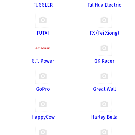
FUGGLER
FuliHua Electric
FUTAI
FX (Fei Xiong)
G.T. Power
GK Racer
GoPro
Great Wall
HappyCow
Harley Bella