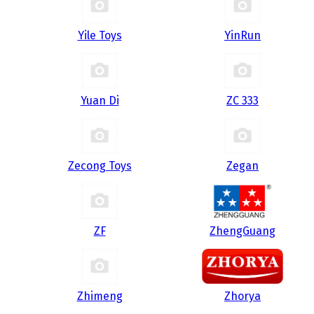
Yile Toys
YinRun
Yuan Di
ZC 333
Zecong Toys
Zegan
ZF
ZhengGuang
Zhimeng
Zhorya