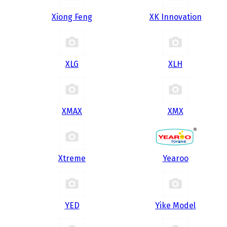
Xiong Feng
XK Innovation
XLG
XLH
XMAX
XMX
Xtreme
Yearoo
YED
Yike Model