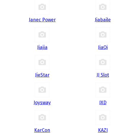
Janec Power
Jiabaile
Jiajia
JiaQi
JieStar
JJ Slot
Joysway
JXD
KarCon
KAZI