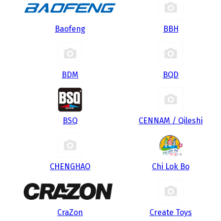
Baofeng
BBH
BDM
BQD
BSQ
CENNAM / Qileshi
CHENGHAO
Chi Lok Bo
CraZon
Create Toys