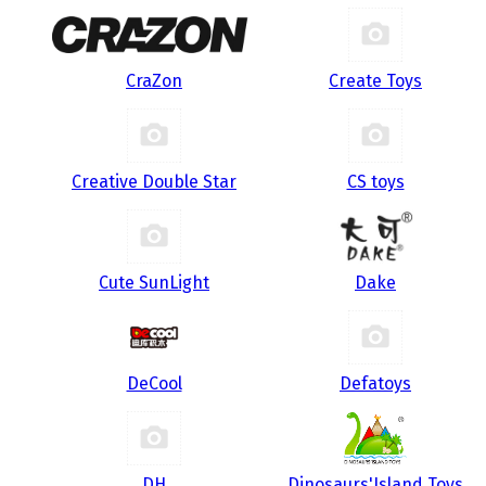
CraZon
Create Toys
Creative Double Star
CS toys
Cute SunLight
Dake
DeCool
Defatoys
DH
Dinosaurs'Island Toys