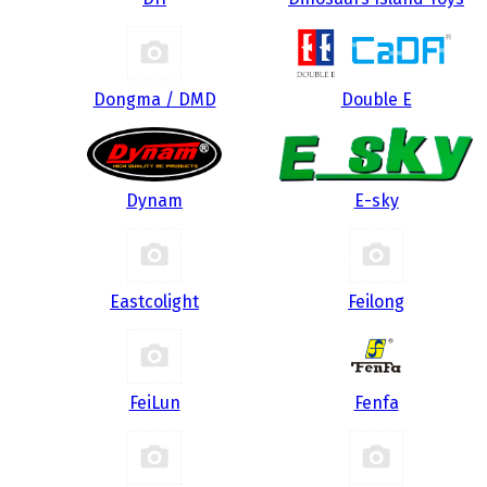
Dongma / DMD
Double E
Dynam
E-sky
Eastcolight
Feilong
FeiLun
Fenfa