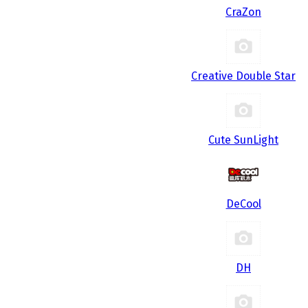
CraZon
Creative Double Star
Cute SunLight
DeCool
DH