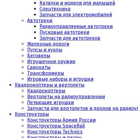
Каталки и модели для малышей
Спецтехника
Запчасти для электромобилей
Автотреки
Радиоуправляемые автотреки
Пусковые автотреки
Запчасти для автотреков
Железные дороги
Пупсы и куклы
Беговелы
Игрушечное оружие
Самокаты
Трансформеры
Игровые наборы и игрушки
Квадрокоптеры и вертолеты
Квадрокоптеры
Вертолеты на радиоуправлении
Летающие игрушки
Запчасти для вертолетов и дронов на радио
Конструкторы
Конструкторы Армия России
Конструкторы SpaceRail
Конструкторы Technics
Конструкторы и пазлы