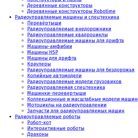
Деревянные конструкторы
Деревянные конструкторы Robotime
Радиоуправляемые машины и спецтехника
Перевёртыши
Радиоуправляемые внедорожники
Радиоуправляемые квадроциклы
Радиоуправляемые машины для дрифта
Машины-амфибии
Машины HSP
Машины для дрифта
Краулеры
Радиоуправляемые машины для бездорожья
Копийные автомодели
Радиоуправляемые модели грузовиков
Радиоуправляемая спецтехника
Машинки-перевертыши
Коллекционные и масштабные модели машин
Мотоциклы на радиоуправлении
Запчасти для радиоуправляемых машин
Радиоуправляемые роботы
Робот-кот
Интерактивные роботы
Драконы