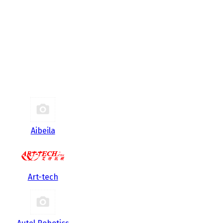
Aibeila
Art-tech