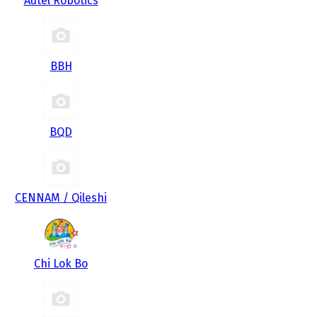
Autel Robotics
BBH
BQD
CENNAM / Qileshi
Chi Lok Bo