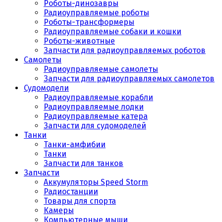
Роботы-динозавры
Радиоуправляемые роботы
Роботы-трансформеры
Радиоуправляемые собаки и кошки
Роботы-животные
Запчасти для радиоуправляемых роботов
Самолеты
Радиоуправляемые самолеты
Запчасти для радиоуправляемых самолетов
Судомодели
Радиоуправляемые корабли
Радиоуправляемые лодки
Радиоуправляемые катера
Запчасти для судомоделей
Танки
Танки-амфибии
Танки
Запчасти для танков
Запчасти
Аккумуляторы Speed Storm
Радиостанции
Товары для спорта
Камеры
Компьютерные мыши