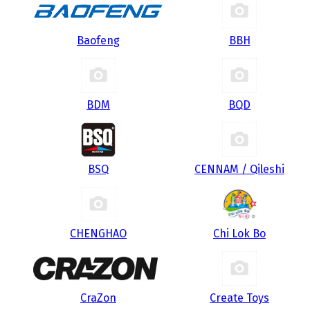
Baofeng
BBH
BDM
BQD
BSQ
CENNAM / Qileshi
CHENGHAO
Chi Lok Bo
CraZon
Create Toys