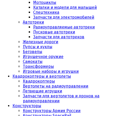
Мотоциклы
Каталки и модели для малышей
Спецтехника
Запчасти для электромобилей
Автотреки
Радиоуправляемые автотреки
Пусковые автотреки
Запчасти для автотреков
Железные дороги
Пупсы и куклы
Беговелы
Игрушечное оружие
Самокаты
Трансформеры
Игровые наборы и игрушки
Квадрокоптеры и вертолеты
Квадрокоптеры
Вертолеты на радиоуправлении
Летающие игрушки
Запчасти для вертолетов и дронов на
радиоуправлении
Конструкторы
Конструкторы Армия России
Конструкторы SpaceRail