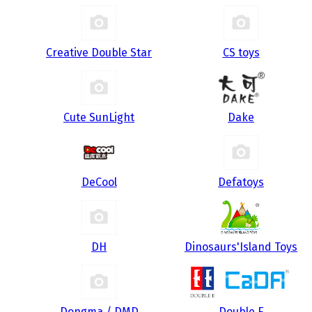
Creative Double Star
CS toys
Cute SunLight
Dake
DeCool
Defatoys
DH
Dinosaurs'Island Toys
Dongma / DMD
Double E