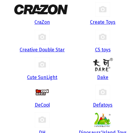
CraZon
Create Toys
Creative Double Star
CS toys
Cute SunLight
Dake
DeCool
Defatoys
DH
Dinosaurs'Island Toys