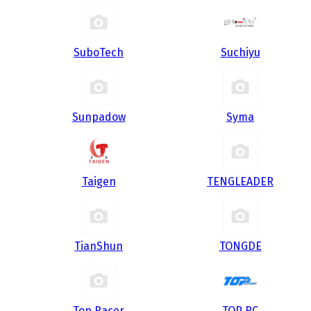
SuboTech
Suchiyu
Sunpadow
Syma
Taigen
TENGLEADER
TianShun
TONGDE
Top Racer
TOP RC