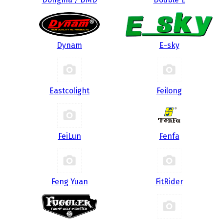
Dynam
E-sky
Eastcolight
Feilong
FeiLun
Fenfa
Feng Yuan
FitRider