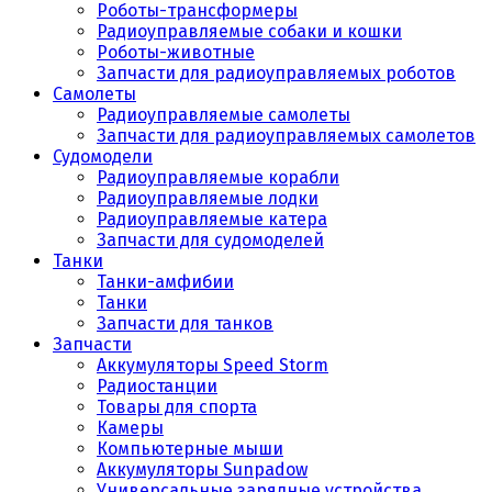
Роботы-трансформеры
Радиоуправляемые собаки и кошки
Роботы-животные
Запчасти для радиоуправляемых роботов
Самолеты
Радиоуправляемые самолеты
Запчасти для радиоуправляемых самолетов
Судомодели
Радиоуправляемые корабли
Радиоуправляемые лодки
Радиоуправляемые катера
Запчасти для судомоделей
Танки
Танки-амфибии
Танки
Запчасти для танков
Запчасти
Аккумуляторы Speed Storm
Радиостанции
Товары для спорта
Камеры
Компьютерные мыши
Аккумуляторы Sunpadow
Универсальные зарядные устройства