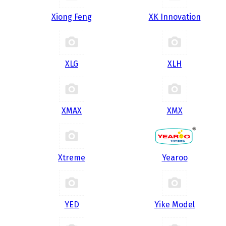
Xiong Feng
XK Innovation
XLG
XLH
XMAX
XMX
Xtreme
Yearoo
YED
Yike Model