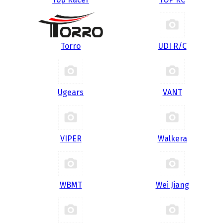
Torro
UDI R/С
Ugears
VANT
VIPER
Walkera
WBMT
Wei Jiang