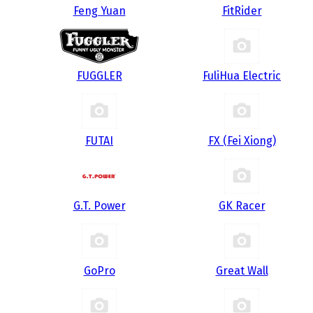
Feng Yuan
FitRider
FUGGLER
FuliHua Electric
FUTAI
FX (Fei Xiong)
G.T. Power
GK Racer
GoPro
Great Wall