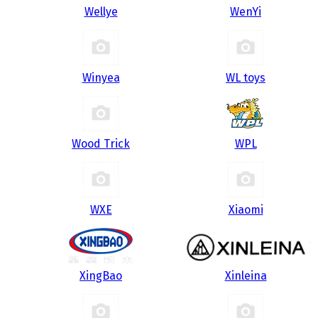
Wellye
WenYi
Winyea
WL toys
Wood Trick
WPL
WXE
Xiaomi
XingBao
Xinleina