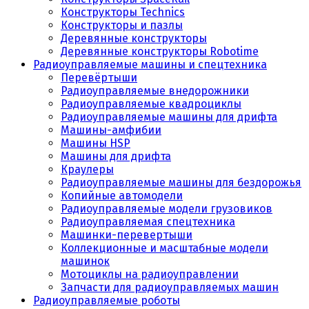
Конструкторы Technics
Конструкторы и пазлы
Деревянные конструкторы
Деревянные конструкторы Robotime
Радиоуправляемые машины и спецтехника
Перевёртыши
Радиоуправляемые внедорожники
Радиоуправляемые квадроциклы
Радиоуправляемые машины для дрифта
Машины-амфибии
Машины HSP
Машины для дрифта
Краулеры
Радиоуправляемые машины для бездорожья
Копийные автомодели
Радиоуправляемые модели грузовиков
Радиоуправляемая спецтехника
Машинки-перевертыши
Коллекционные и масштабные модели
машинок
Мотоциклы на радиоуправлении
Запчасти для радиоуправляемых машин
Радиоуправляемые роботы