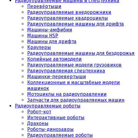
Радиоуправляемые машины и спецтехника
Перевёртыши
Радиоуправляемые внедорожники
Радиоуправляемые квадроциклы
Радиоуправляемые машины для дрифта
Машины-амфибии
Машины HSP
Машины для дрифта
Краулеры
Радиоуправляемые машины для бездорожья
Копийные автомодели
Радиоуправляемые модели грузовиков
Радиоуправляемая спецтехника
Машинки-перевертыши
Коллекционные и масштабные модели
машинок
Мотоциклы на радиоуправлении
Запчасти для радиоуправляемых машин
Радиоуправляемые роботы
Робот-кот
Интерактивные роботы
Драконы
Роботы-динозавры
Радиоуправляемые роботы