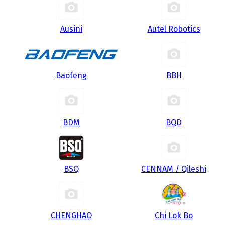
Ausini
Autel Robotics
Baofeng
BBH
BDM
BQD
BSQ
CENNAM / Qileshi
CHENGHAO
Chi Lok Bo