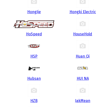
HongJie
Hongki Electric
HoSpeed
HouseHold
HSP
Huan Qi
Hubsan
HUI NA
HZB
JakMean