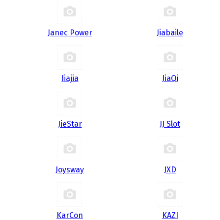
Janec Power
Jiabaile
Jiajia
JiaQi
JieStar
JJ Slot
Joysway
JXD
KarCon
KAZI