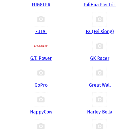
FUGGLER
FuliHua Electric
FUTAI
FX (Fei Xiong)
G.T. Power
GK Racer
GoPro
Great Wall
HappyCow
Harley Bella