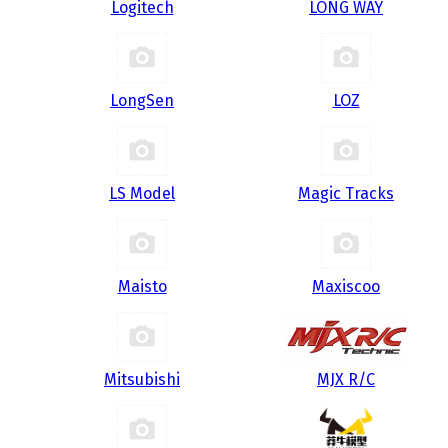
Logitech
LONG WAY
LongSen
LOZ
LS Model
Magic Tracks
Maisto
Maxiscoo
Mitsubishi
MJX R/C