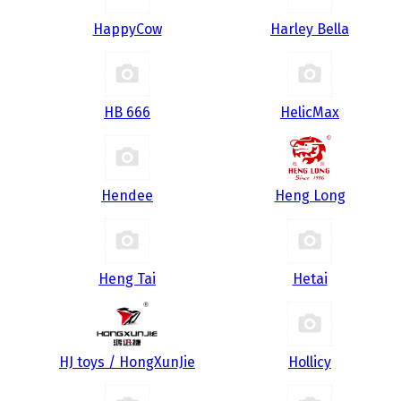
HappyCow
Harley Bella
HB 666
HelicMax
Hendee
Heng Long
Heng Tai
Hetai
HJ toys / HongXunJie
Hollicy