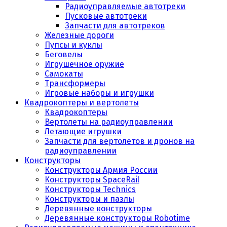
Радиоуправляемые автотреки
Пусковые автотреки
Запчасти для автотреков
Железные дороги
Пупсы и куклы
Беговелы
Игрушечное оружие
Самокаты
Трансформеры
Игровые наборы и игрушки
Квадрокоптеры и вертолеты
Квадрокоптеры
Вертолеты на радиоуправлении
Летающие игрушки
Запчасти для вертолетов и дронов на
радиоуправлении
Конструкторы
Конструкторы Армия России
Конструкторы SpaceRail
Конструкторы Technics
Конструкторы и пазлы
Деревянные конструкторы
Деревянные конструкторы Robotime