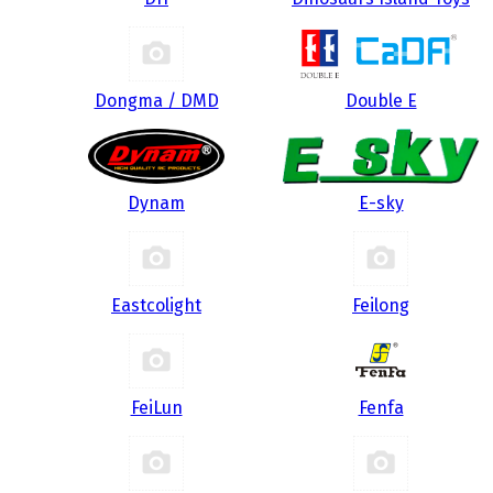
Dongma / DMD
Double E
Dynam
E-sky
Eastcolight
Feilong
FeiLun
Fenfa