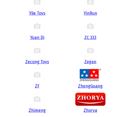
Yile Toys
YinRun
Yuan Di
ZC 333
Zecong Toys
Zegan
ZF
ZhengGuang
Zhimeng
Zhorya