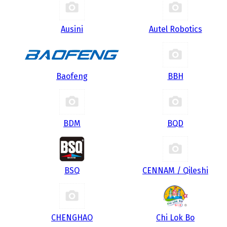
Ausini
Autel Robotics
Baofeng
BBH
BDM
BQD
BSQ
CENNAM / Qileshi
CHENGHAO
Chi Lok Bo