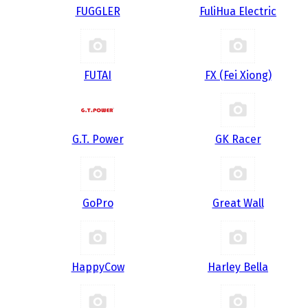
FUGGLER
FuliHua Electric
FUTAI
FX (Fei Xiong)
G.T. Power
GK Racer
GoPro
Great Wall
HappyCow
Harley Bella