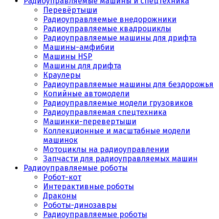
Радиоуправляемые машины и спецтехника
Перевёртыши
Радиоуправляемые внедорожники
Радиоуправляемые квадроциклы
Радиоуправляемые машины для дрифта
Машины-амфибии
Машины HSP
Машины для дрифта
Краулеры
Радиоуправляемые машины для бездорожья
Копийные автомодели
Радиоуправляемые модели грузовиков
Радиоуправляемая спецтехника
Машинки-перевертыши
Коллекционные и масштабные модели
машинок
Мотоциклы на радиоуправлении
Запчасти для радиоуправляемых машин
Радиоуправляемые роботы
Робот-кот
Интерактивные роботы
Драконы
Роботы-динозавры
Радиоуправляемые роботы