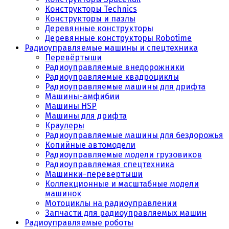
Конструкторы Technics
Конструкторы и пазлы
Деревянные конструкторы
Деревянные конструкторы Robotime
Радиоуправляемые машины и спецтехника
Перевёртыши
Радиоуправляемые внедорожники
Радиоуправляемые квадроциклы
Радиоуправляемые машины для дрифта
Машины-амфибии
Машины HSP
Машины для дрифта
Краулеры
Радиоуправляемые машины для бездорожья
Копийные автомодели
Радиоуправляемые модели грузовиков
Радиоуправляемая спецтехника
Машинки-перевертыши
Коллекционные и масштабные модели
машинок
Мотоциклы на радиоуправлении
Запчасти для радиоуправляемых машин
Радиоуправляемые роботы