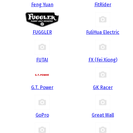
Feng Yuan
FitRider
FUGGLER
FuliHua Electric
FUTAI
FX (Fei Xiong)
G.T. Power
GK Racer
GoPro
Great Wall