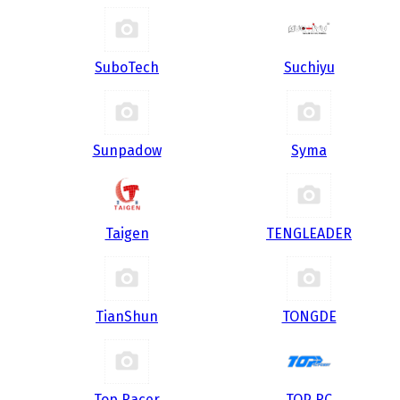
SuboTech
Suchiyu
Sunpadow
Syma
Taigen
TENGLEADER
TianShun
TONGDE
Top Racer
TOP RC