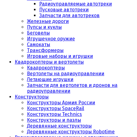
Радиоуправляемые автотреки
Пусковые автотреки
Запчасти для автотреков
Железные дороги
Пупсы и куклы
Беговелы
Игрушечное оружие
Самокаты
Трансформеры
Игровые наборы и игрушки
Квадрокоптеры и вертолеты
Квадрокоптеры
Вертолеты на радиоуправлении
Летающие игрушки
Запчасти для вертолетов и дронов на
радиоуправлении
Конструкторы
Конструкторы Армия России
Конструкторы SpaceRail
Конструкторы Technics
Конструкторы и пазлы
Деревянные конструкторы
Деревянные конструкторы Robotime