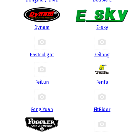
Dynam
E-sky
Eastcolight
Feilong
FeiLun
Fenfa
Feng Yuan
FitRider