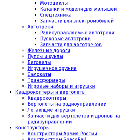
Мотоциклы
Каталки и модели для малышей
Спецтехника
Запчасти для электромобилей
Автотреки
Радиоуправляемые автотреки
Пусковые автотреки
Запчасти для автотреков
Железные дороги
Пупсы и куклы
Беговелы
Игрушечное оружие
Самокаты
Трансформеры
Игровые наборы и игрушки
Квадрокоптеры и вертолеты
Квадрокоптеры
Вертолеты на радиоуправлении
Летающие игрушки
Запчасти для вертолетов и дронов на
радиоуправлении
Конструкторы
Конструкторы Армия России
Конструкторы SpaceRail