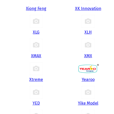
Xiong Feng
XK Innovation
XLG
XLH
XMAX
XMX
Xtreme
Yearoo
YED
Yike Model