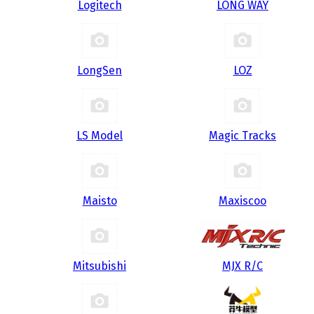
Logitech
LONG WAY
LongSen
LOZ
LS Model
Magic Tracks
Maisto
Maxiscoo
Mitsubishi
MJX R/C