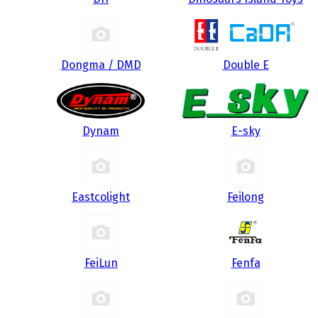
Dongma / DMD
Double E
Dynam
E-sky
Eastcolight
Feilong
FeiLun
Fenfa