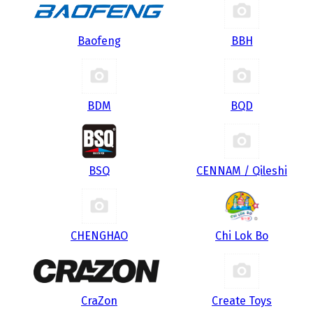
Baofeng
BBH
BDM
BQD
BSQ
CENNAM / Qileshi
CHENGHAO
Chi Lok Bo
CraZon
Create Toys