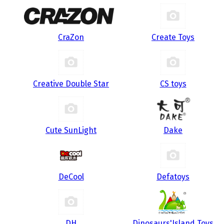
CraZon
Create Toys
Creative Double Star
CS toys
Cute SunLight
Dake
DeCool
Defatoys
DH
Dinosaurs'Island Toys