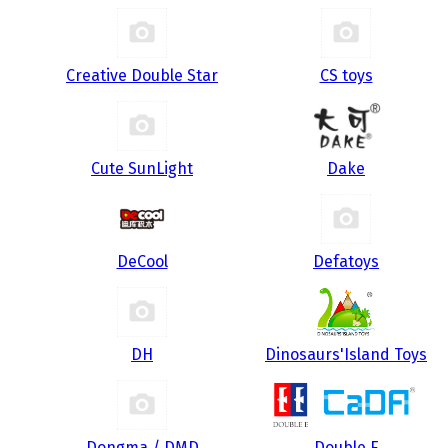
Creative Double Star
CS toys
Cute SunLight
Dake
DeCool
Defatoys
DH
Dinosaurs'Island Toys
Dongma / DMD
Double E