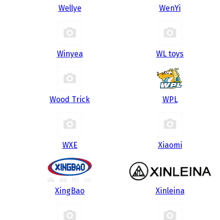
Wellye
WenYi
Winyea
WL toys
Wood Trick
WPL
WXE
Xiaomi
XingBao
Xinleina