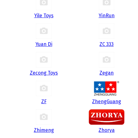
Yile Toys
YinRun
Yuan Di
ZC 333
Zecong Toys
Zegan
ZF
ZhengGuang
Zhimeng
Zhorya