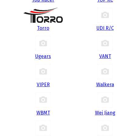
Torro
UDI R/С
Ugears
VANT
VIPER
Walkera
WBMT
Wei Jiang