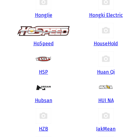
HongJie
Hongki Electric
HoSpeed
HouseHold
HSP
Huan Qi
Hubsan
HUI NA
HZB
JakMean