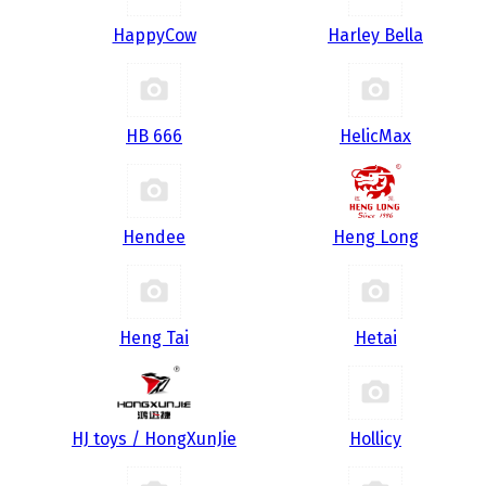
HappyCow
Harley Bella
HB 666
HelicMax
Hendee
Heng Long
Heng Tai
Hetai
HJ toys / HongXunJie
Hollicy