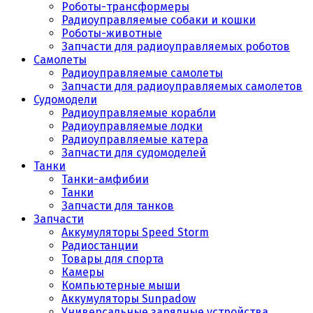
Роботы-трансформеры
Радиоуправляемые собаки и кошки
Роботы-животные
Запчасти для радиоуправляемых роботов
Самолеты
Радиоуправляемые самолеты
Запчасти для радиоуправляемых самолетов
Судомодели
Радиоуправляемые корабли
Радиоуправляемые лодки
Радиоуправляемые катера
Запчасти для судомоделей
Танки
Танки-амфибии
Танки
Запчасти для танков
Запчасти
Аккумуляторы Speed Storm
Радиостанции
Товары для спорта
Камеры
Компьютерные мыши
Аккумуляторы Sunpadow
Универсальные зарядные устройства