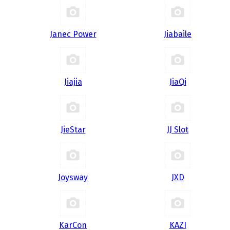
Janec Power
Jiabaile
Jiajia
JiaQi
JieStar
JJ Slot
Joysway
JXD
KarCon
KAZI