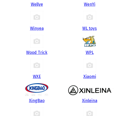
Wellye
WenYi
Winyea
WL toys
Wood Trick
WPL
WXE
Xiaomi
XingBao
Xinleina