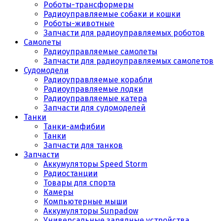
Роботы-трансформеры
Радиоуправляемые собаки и кошки
Роботы-животные
Запчасти для радиоуправляемых роботов
Самолеты
Радиоуправляемые самолеты
Запчасти для радиоуправляемых самолетов
Судомодели
Радиоуправляемые корабли
Радиоуправляемые лодки
Радиоуправляемые катера
Запчасти для судомоделей
Танки
Танки-амфибии
Танки
Запчасти для танков
Запчасти
Аккумуляторы Speed Storm
Радиостанции
Товары для спорта
Камеры
Компьютерные мыши
Аккумуляторы Sunpadow
Универсальные зарядные устройства