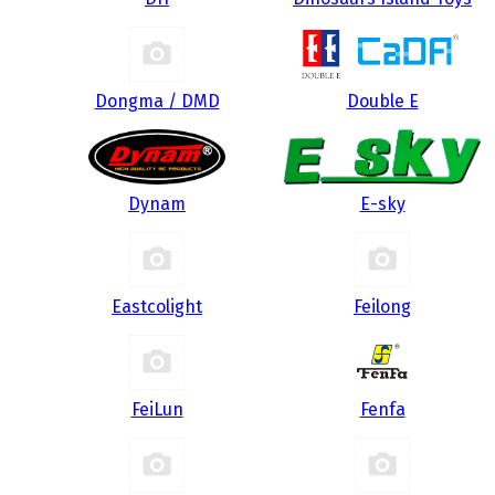
Dongma / DMD
Double E
Dynam
E-sky
Eastcolight
Feilong
FeiLun
Fenfa