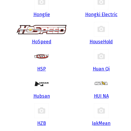
HongJie
Hongki Electric
HoSpeed
HouseHold
HSP
Huan Qi
Hubsan
HUI NA
HZB
JakMean