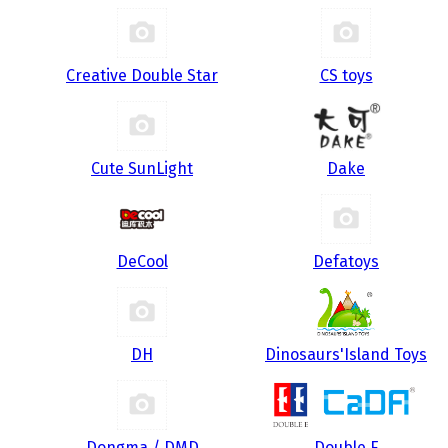
Creative Double Star
CS toys
Cute SunLight
Dake
DeCool
Defatoys
DH
Dinosaurs'Island Toys
Dongma / DMD
Double E