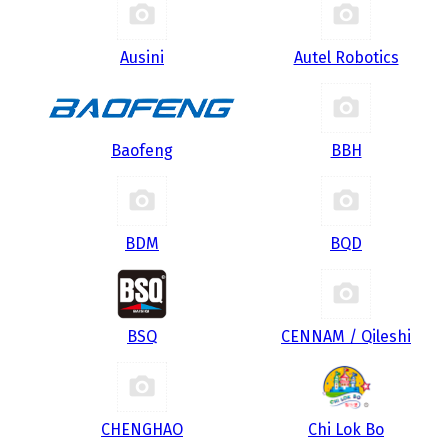
Ausini
Autel Robotics
Baofeng
BBH
BDM
BQD
BSQ
CENNAM / Qileshi
CHENGHAO
Chi Lok Bo