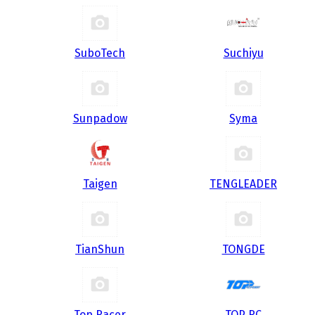
SuboTech
Suchiyu
Sunpadow
Syma
Taigen
TENGLEADER
TianShun
TONGDE
Top Racer
TOP RC