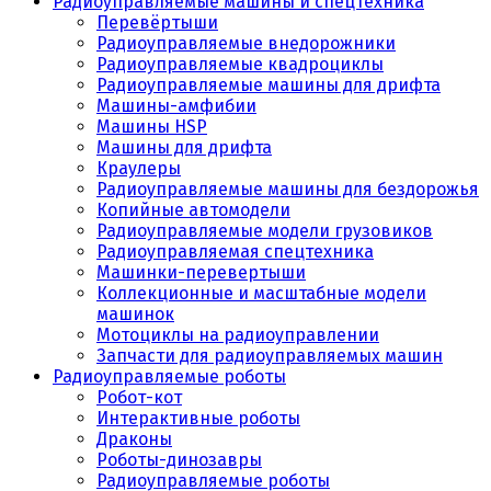
Радиоуправляемые машины и спецтехника
Перевёртыши
Радиоуправляемые внедорожники
Радиоуправляемые квадроциклы
Радиоуправляемые машины для дрифта
Машины-амфибии
Машины HSP
Машины для дрифта
Краулеры
Радиоуправляемые машины для бездорожья
Копийные автомодели
Радиоуправляемые модели грузовиков
Радиоуправляемая спецтехника
Машинки-перевертыши
Коллекционные и масштабные модели
машинок
Мотоциклы на радиоуправлении
Запчасти для радиоуправляемых машин
Радиоуправляемые роботы
Робот-кот
Интерактивные роботы
Драконы
Роботы-динозавры
Радиоуправляемые роботы