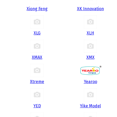
Xiong Feng
XK Innovation
XLG
XLH
XMAX
XMX
Xtreme
Yearoo
YED
Yike Model