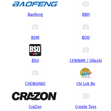
Baofeng
BBH
BDM
BQD
BSQ
CENNAM / Qileshi
CHENGHAO
Chi Lok Bo
CraZon
Create Toys