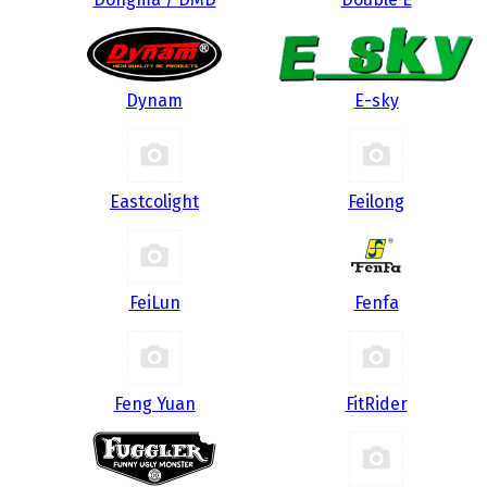
Dynam
E-sky
Eastcolight
Feilong
FeiLun
Fenfa
Feng Yuan
FitRider