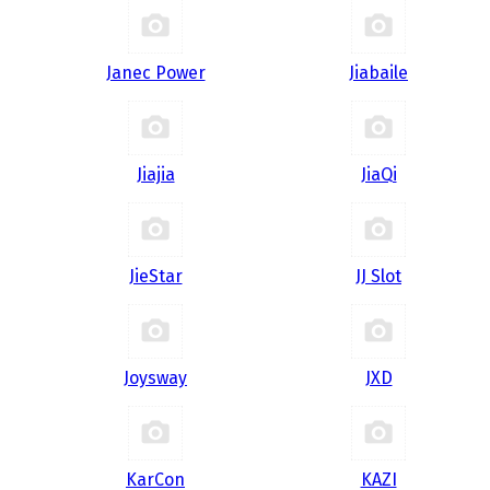
Janec Power
Jiabaile
Jiajia
JiaQi
JieStar
JJ Slot
Joysway
JXD
KarCon
KAZI