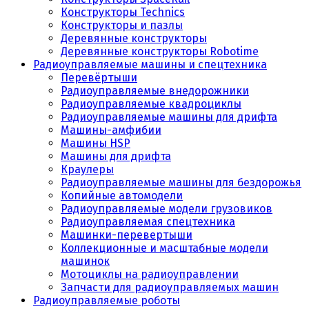
Конструкторы Technics
Конструкторы и пазлы
Деревянные конструкторы
Деревянные конструкторы Robotime
Радиоуправляемые машины и спецтехника
Перевёртыши
Радиоуправляемые внедорожники
Радиоуправляемые квадроциклы
Радиоуправляемые машины для дрифта
Машины-амфибии
Машины HSP
Машины для дрифта
Краулеры
Радиоуправляемые машины для бездорожья
Копийные автомодели
Радиоуправляемые модели грузовиков
Радиоуправляемая спецтехника
Машинки-перевертыши
Коллекционные и масштабные модели
машинок
Мотоциклы на радиоуправлении
Запчасти для радиоуправляемых машин
Радиоуправляемые роботы