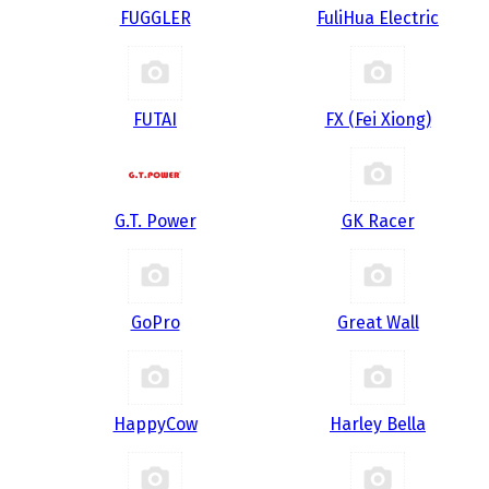
FUGGLER
FuliHua Electric
FUTAI
FX (Fei Xiong)
G.T. Power
GK Racer
GoPro
Great Wall
HappyCow
Harley Bella