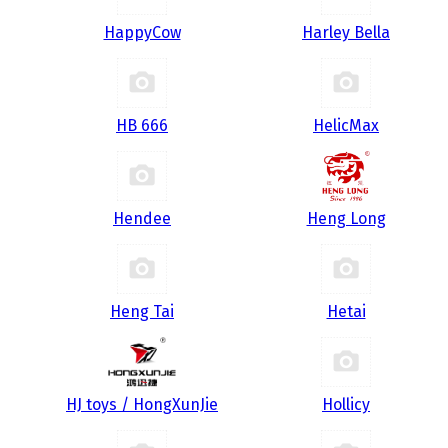
HappyCow
Harley Bella
HB 666
HelicMax
Hendee
Heng Long
Heng Tai
Hetai
HJ toys / HongXunJie
Hollicy