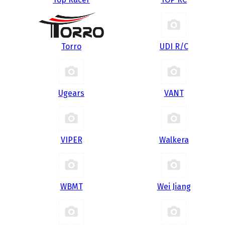
Torro
UDI R/С
Ugears
VANT
VIPER
Walkera
WBMT
Wei Jiang