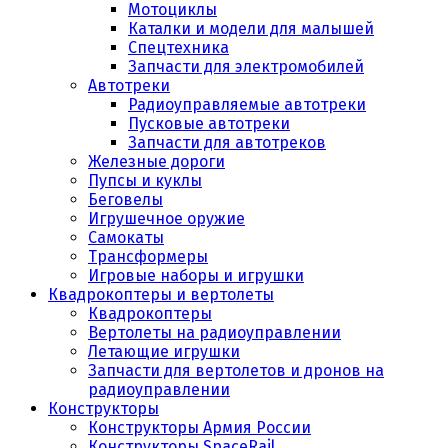
Мотоциклы
Каталки и модели для малышей
Спецтехника
Запчасти для электромобилей
Автотреки
Радиоуправляемые автотреки
Пусковые автотреки
Запчасти для автотреков
Железные дороги
Пупсы и куклы
Беговелы
Игрушечное оружие
Самокаты
Трансформеры
Игровые наборы и игрушки
Квадрокоптеры и вертолеты
Квадрокоптеры
Вертолеты на радиоуправлении
Летающие игрушки
Запчасти для вертолетов и дронов на
радиоуправлении
Конструкторы
Конструкторы Армия России
Конструкторы SpaceRail