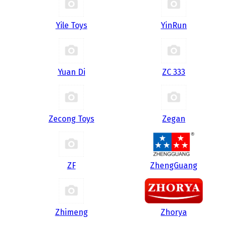
Yile Toys
YinRun
Yuan Di
ZC 333
Zecong Toys
Zegan
ZF
ZhengGuang
Zhimeng
Zhorya