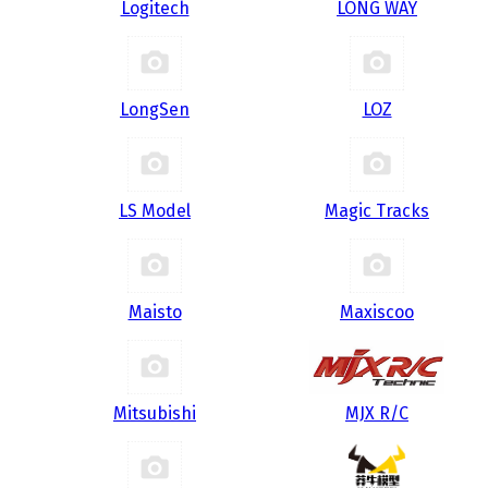
Logitech
LONG WAY
LongSen
LOZ
LS Model
Magic Tracks
Maisto
Maxiscoo
Mitsubishi
MJX R/C