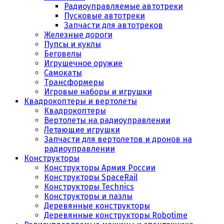
Радиоуправляемые автотреки
Пусковые автотреки
Запчасти для автотреков
Железные дороги
Пупсы и куклы
Беговелы
Игрушечное оружие
Самокаты
Трансформеры
Игровые наборы и игрушки
Квадрокоптеры и вертолеты
Квадрокоптеры
Вертолеты на радиоуправлении
Летающие игрушки
Запчасти для вертолетов и дронов на
радиоуправлении
Конструкторы
Конструкторы Армия России
Конструкторы SpaceRail
Конструкторы Technics
Конструкторы и пазлы
Деревянные конструкторы
Деревянные конструкторы Robotime