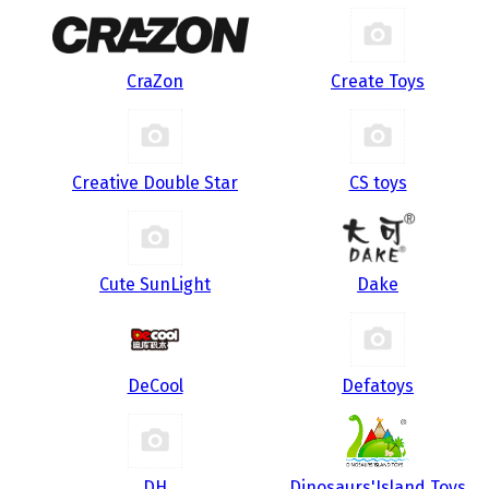
CraZon
Create Toys
Creative Double Star
CS toys
Cute SunLight
Dake
DeCool
Defatoys
DH
Dinosaurs'Island Toys