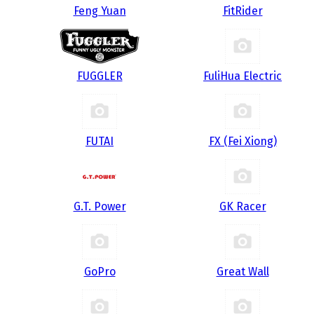
Feng Yuan
FitRider
FUGGLER
FuliHua Electric
FUTAI
FX (Fei Xiong)
G.T. Power
GK Racer
GoPro
Great Wall