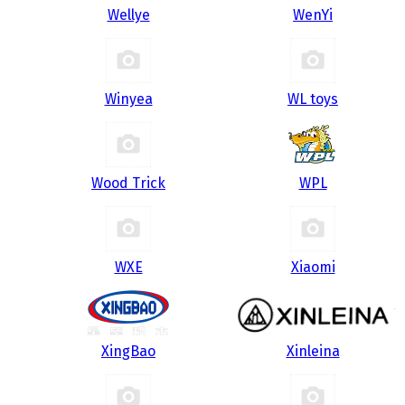
Wellye
WenYi
Winyea
WL toys
Wood Trick
WPL
WXE
Xiaomi
XingBao
Xinleina