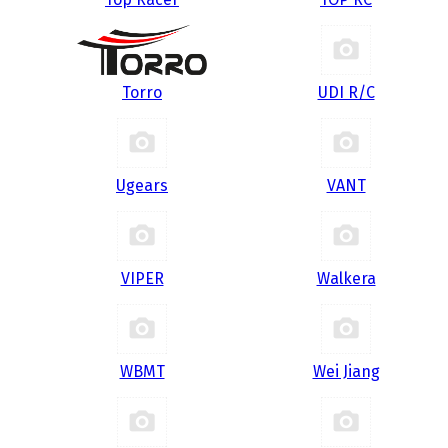
Torro
UDI R/С
Ugears
VANT
VIPER
Walkera
WBMT
Wei Jiang