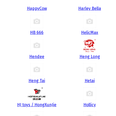
HappyCow
Harley Bella
HB 666
HelicMax
Hendee
Heng Long
Heng Tai
Hetai
HJ toys / HongXunJie
Hollicy