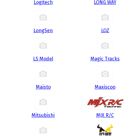
Logitech
LONG WAY
LongSen
LOZ
LS Model
Magic Tracks
Maisto
Maxiscoo
Mitsubishi
MJX R/C