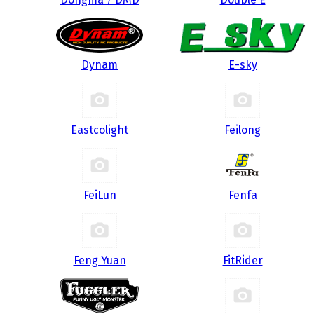
Dynam
E-sky
Eastcolight
Feilong
FeiLun
Fenfa
Feng Yuan
FitRider