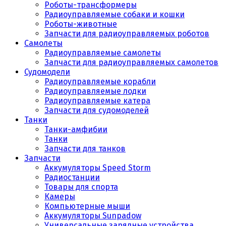
Роботы-трансформеры
Радиоуправляемые собаки и кошки
Роботы-животные
Запчасти для радиоуправляемых роботов
Самолеты
Радиоуправляемые самолеты
Запчасти для радиоуправляемых самолетов
Судомодели
Радиоуправляемые корабли
Радиоуправляемые лодки
Радиоуправляемые катера
Запчасти для судомоделей
Танки
Танки-амфибии
Танки
Запчасти для танков
Запчасти
Аккумуляторы Speed Storm
Радиостанции
Товары для спорта
Камеры
Компьютерные мыши
Аккумуляторы Sunpadow
Универсальные зарядные устройства