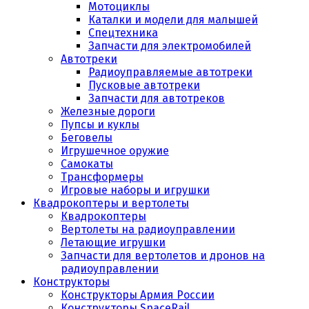
Мотоциклы
Каталки и модели для малышей
Спецтехника
Запчасти для электромобилей
Автотреки
Радиоуправляемые автотреки
Пусковые автотреки
Запчасти для автотреков
Железные дороги
Пупсы и куклы
Беговелы
Игрушечное оружие
Самокаты
Трансформеры
Игровые наборы и игрушки
Квадрокоптеры и вертолеты
Квадрокоптеры
Вертолеты на радиоуправлении
Летающие игрушки
Запчасти для вертолетов и дронов на
радиоуправлении
Конструкторы
Конструкторы Армия России
Конструкторы SpaceRail