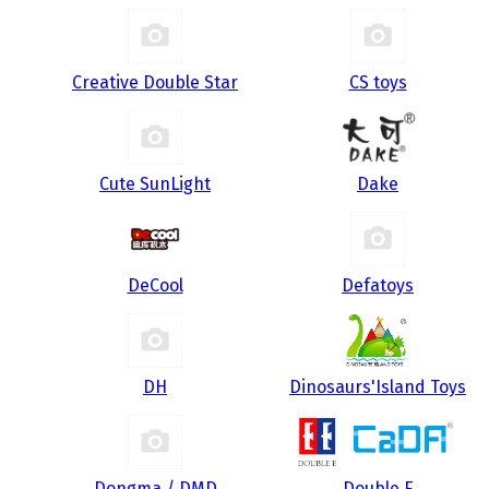
Creative Double Star
CS toys
Cute SunLight
Dake
DeCool
Defatoys
DH
Dinosaurs'Island Toys
Dongma / DMD
Double E