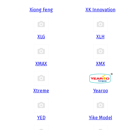
Xiong Feng
XK Innovation
XLG
XLH
XMAX
XMX
Xtreme
Yearoo
YED
Yike Model