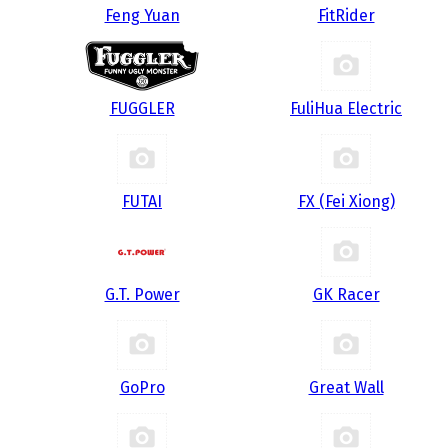
Feng Yuan
FitRider
FUGGLER
FuliHua Electric
FUTAI
FX (Fei Xiong)
G.T. Power
GK Racer
GoPro
Great Wall