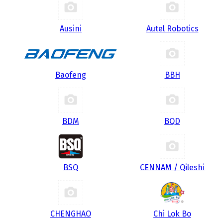
Ausini
Autel Robotics
Baofeng
BBH
BDM
BQD
BSQ
CENNAM / Qileshi
CHENGHAO
Chi Lok Bo