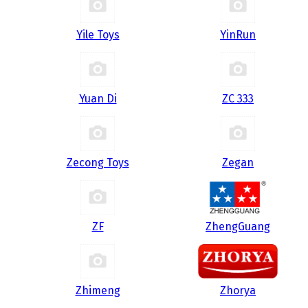
Yile Toys
YinRun
Yuan Di
ZC 333
Zecong Toys
Zegan
ZF
ZhengGuang
Zhimeng
Zhorya