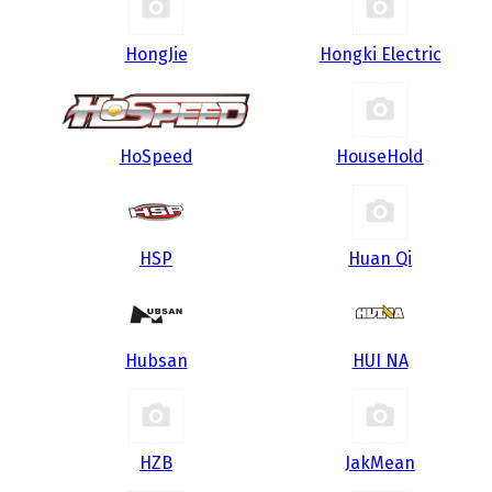
HongJie
Hongki Electric
HoSpeed
HouseHold
HSP
Huan Qi
Hubsan
HUI NA
HZB
JakMean