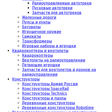
Радиоуправляемые автотреки
Пусковые автотреки
Запчасти для автотреков
Железные дороги
Пупсы и куклы
Беговелы
Игрушечное оружие
Самокаты
Трансформеры
Игровые наборы и игрушки
Квадрокоптеры и вертолеты
Квадрокоптеры
Вертолеты на радиоуправлении
Летающие игрушки
Запчасти для вертолетов и дронов на
радиоуправлении
Конструкторы
Конструкторы Армия России
Конструкторы SpaceRail
Конструкторы Technics
Конструкторы и пазлы
Деревянные конструкторы
Деревянные конструкторы Robotime