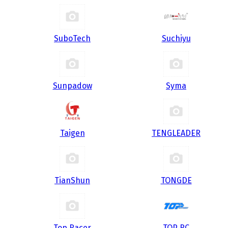
SuboTech
Suchiyu
Sunpadow
Syma
Taigen
TENGLEADER
TianShun
TONGDE
Top Racer
TOP RC