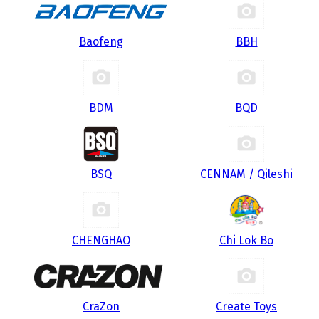
Baofeng
BBH
BDM
BQD
BSQ
CENNAM / Qileshi
CHENGHAO
Chi Lok Bo
CraZon
Create Toys