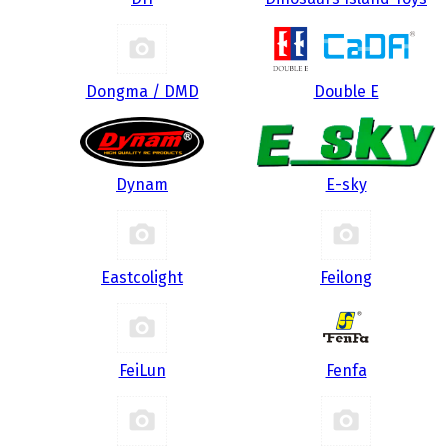
Dongma / DMD
Double E
Dynam
E-sky
Eastcolight
Feilong
FeiLun
Fenfa