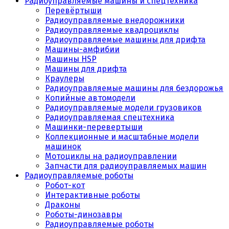
Радиоуправляемые машины и спецтехника
Перевёртыши
Радиоуправляемые внедорожники
Радиоуправляемые квадроциклы
Радиоуправляемые машины для дрифта
Машины-амфибии
Машины HSP
Машины для дрифта
Краулеры
Радиоуправляемые машины для бездорожья
Копийные автомодели
Радиоуправляемые модели грузовиков
Радиоуправляемая спецтехника
Машинки-перевертыши
Коллекционные и масштабные модели
машинок
Мотоциклы на радиоуправлении
Запчасти для радиоуправляемых машин
Радиоуправляемые роботы
Робот-кот
Интерактивные роботы
Драконы
Роботы-динозавры
Радиоуправляемые роботы