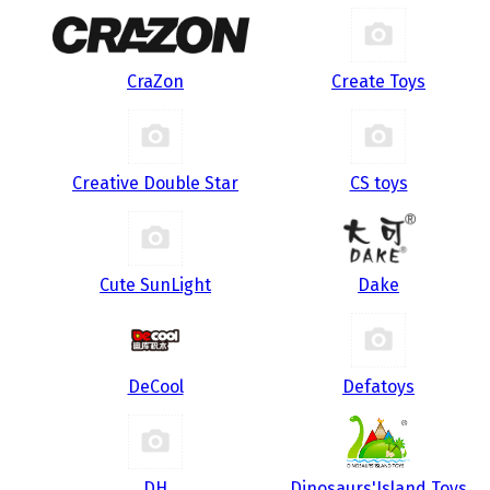
CraZon
Create Toys
Creative Double Star
CS toys
Cute SunLight
Dake
DeCool
Defatoys
DH
Dinosaurs'Island Toys