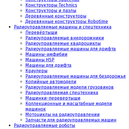
Конструкторы Technics
Конструкторы и пазлы
Деревянные конструкторы
Деревянные конструкторы Robotime
Радиоуправляемые машины и спецтехника
Перевёртыши
Радиоуправляемые внедорожники
Радиоуправляемые квадроциклы
Радиоуправляемые машины для дрифта
Машины-амфибии
Машины HSP
Машины для дрифта
Краулеры
Радиоуправляемые машины для бездорожья
Копийные автомодели
Радиоуправляемые модели грузовиков
Радиоуправляемая спецтехника
Машинки-перевертыши
Коллекционные и масштабные модели
машинок
Мотоциклы на радиоуправлении
Запчасти для радиоуправляемых машин
Радиоуправляемые роботы