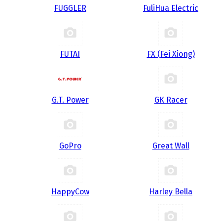
FUGGLER
FuliHua Electric
FUTAI
FX (Fei Xiong)
G.T. Power
GK Racer
GoPro
Great Wall
HappyCow
Harley Bella