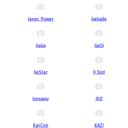
Janec Power
Jiabaile
Jiajia
JiaQi
JieStar
JJ Slot
Joysway
JXD
KarCon
KAZI