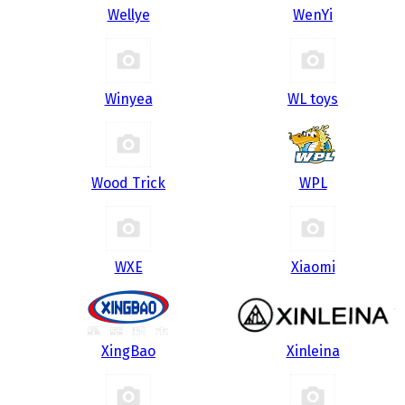
Wellye
WenYi
Winyea
WL toys
Wood Trick
WPL
WXE
Xiaomi
XingBao
Xinleina