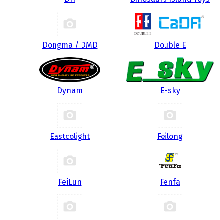
Dongma / DMD
Double E
Dynam
E-sky
Eastcolight
Feilong
FeiLun
Fenfa