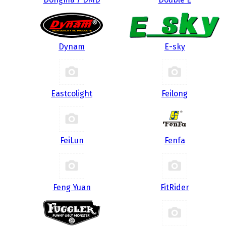
Dynam
E-sky
Eastcolight
Feilong
FeiLun
Fenfa
Feng Yuan
FitRider