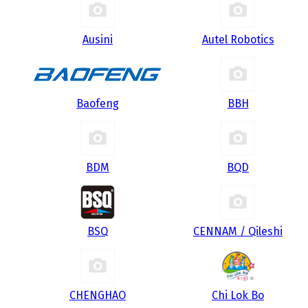
Ausini
Autel Robotics
Baofeng
BBH
BDM
BQD
BSQ
CENNAM / Qileshi
CHENGHAO
Chi Lok Bo