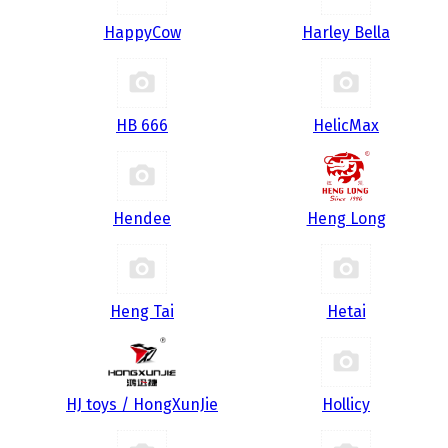
HappyCow
Harley Bella
HB 666
HelicMax
Hendee
Heng Long
Heng Tai
Hetai
HJ toys / HongXunJie
Hollicy