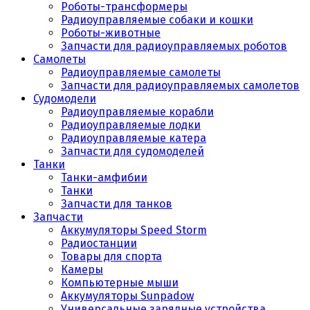
Роботы-трансформеры
Радиоуправляемые собаки и кошки
Роботы-животные
Запчасти для радиоуправляемых роботов
Самолеты
Радиоуправляемые самолеты
Запчасти для радиоуправляемых самолетов
Судомодели
Радиоуправляемые корабли
Радиоуправляемые лодки
Радиоуправляемые катера
Запчасти для судомоделей
Танки
Танки-амфибии
Танки
Запчасти для танков
Запчасти
Аккумуляторы Speed Storm
Радиостанции
Товары для спорта
Камеры
Компьютерные мыши
Аккумуляторы Sunpadow
Универсальные зарядные устройства