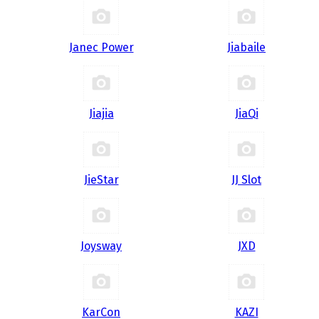
Janec Power
Jiabaile
Jiajia
JiaQi
JieStar
JJ Slot
Joysway
JXD
KarCon
KAZI