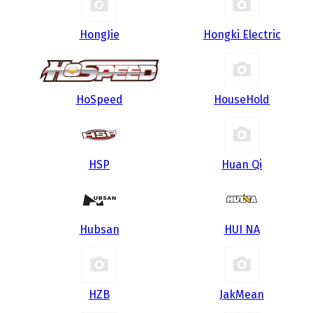
HongJie
Hongki Electric
HoSpeed
HouseHold
HSP
Huan Qi
Hubsan
HUI NA
HZB
JakMean