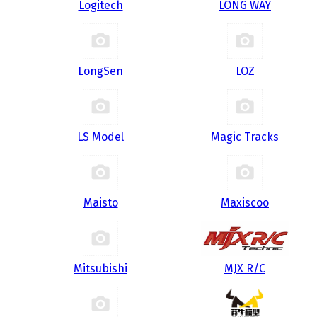
Logitech
LONG WAY
LongSen
LOZ
LS Model
Magic Tracks
Maisto
Maxiscoo
Mitsubishi
MJX R/C