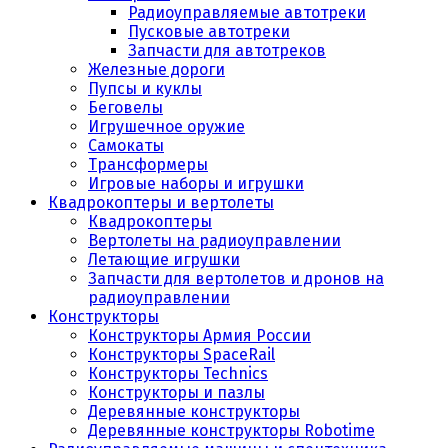
Радиоуправляемые автотреки
Пусковые автотреки
Запчасти для автотреков
Железные дороги
Пупсы и куклы
Беговелы
Игрушечное оружие
Самокаты
Трансформеры
Игровые наборы и игрушки
Квадрокоптеры и вертолеты
Квадрокоптеры
Вертолеты на радиоуправлении
Летающие игрушки
Запчасти для вертолетов и дронов на
радиоуправлении
Конструкторы
Конструкторы Армия России
Конструкторы SpaceRail
Конструкторы Technics
Конструкторы и пазлы
Деревянные конструкторы
Деревянные конструкторы Robotime