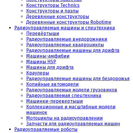
Конструкторы Technics
Конструкторы и пазлы
Деревянные конструкторы
Деревянные конструкторы Robotime
Радиоуправляемые машины и спецтехника
Перевёртыши
Радиоуправляемые внедорожники
Радиоуправляемые квадроциклы
Радиоуправляемые машины для дрифта
Машины-амфибии
Машины HSP
Машины для дрифта
Краулеры
Радиоуправляемые машины для бездорожья
Копийные автомодели
Радиоуправляемые модели грузовиков
Радиоуправляемая спецтехника
Машинки-перевертыши
Коллекционные и масштабные модели
машинок
Мотоциклы на радиоуправлении
Запчасти для радиоуправляемых машин
Радиоуправляемые роботы