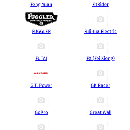
Feng Yuan
FitRider
FUGGLER
FuliHua Electric
FUTAI
FX (Fei Xiong)
G.T. Power
GK Racer
GoPro
Great Wall