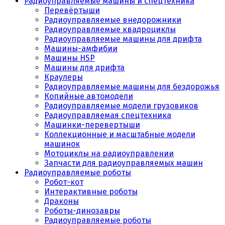
Радиоуправляемые машины и спецтехника
Перевёртыши
Радиоуправляемые внедорожники
Радиоуправляемые квадроциклы
Радиоуправляемые машины для дрифта
Машины-амфибии
Машины HSP
Машины для дрифта
Краулеры
Радиоуправляемые машины для бездорожья
Копийные автомодели
Радиоуправляемые модели грузовиков
Радиоуправляемая спецтехника
Машинки-перевертыши
Коллекционные и масштабные модели
машинок
Мотоциклы на радиоуправлении
Запчасти для радиоуправляемых машин
Радиоуправляемые роботы
Робот-кот
Интерактивные роботы
Драконы
Роботы-динозавры
Радиоуправляемые роботы