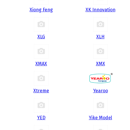
Xiong Feng
XK Innovation
XLG
XLH
XMAX
XMX
Xtreme
Yearoo
YED
Yike Model