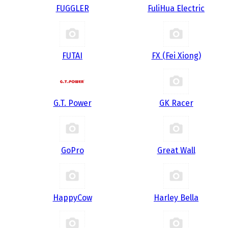
FUGGLER
FuliHua Electric
FUTAI
FX (Fei Xiong)
G.T. Power
GK Racer
GoPro
Great Wall
HappyCow
Harley Bella