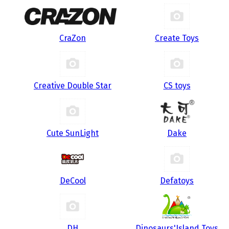
CraZon
Create Toys
Creative Double Star
CS toys
Cute SunLight
Dake
DeCool
Defatoys
DH
Dinosaurs'Island Toys