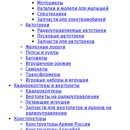
Мотоциклы
Каталки и модели для малышей
Спецтехника
Запчасти для электромобилей
Автотреки
Радиоуправляемые автотреки
Пусковые автотреки
Запчасти для автотреков
Железные дороги
Пупсы и куклы
Беговелы
Игрушечное оружие
Самокаты
Трансформеры
Игровые наборы и игрушки
Квадрокоптеры и вертолеты
Квадрокоптеры
Вертолеты на радиоуправлении
Летающие игрушки
Запчасти для вертолетов и дронов на
радиоуправлении
Конструкторы
Конструкторы Армия России
Конструкторы SpaceRail