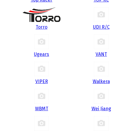
Torro
UDI R/С
Ugears
VANT
VIPER
Walkera
WBMT
Wei Jiang