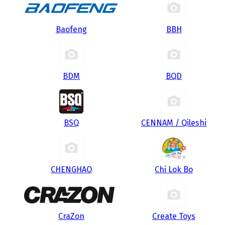
Baofeng
BBH
BDM
BQD
BSQ
CENNAM / Qileshi
CHENGHAO
Chi Lok Bo
CraZon
Create Toys