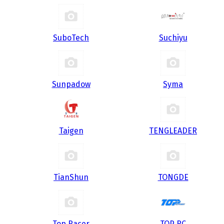
SuboTech
Suchiyu
Sunpadow
Syma
Taigen
TENGLEADER
TianShun
TONGDE
Top Racer
TOP RC