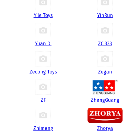
Yile Toys
YinRun
Yuan Di
ZC 333
Zecong Toys
Zegan
ZF
ZhengGuang
Zhimeng
Zhorya