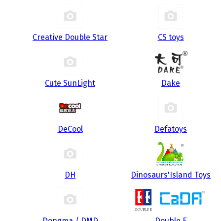
Creative Double Star
CS toys
Cute SunLight
Dake
DeCool
Defatoys
DH
Dinosaurs'Island Toys
Dongma / DMD
Double E