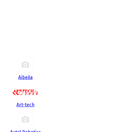
Aibeila
Art-tech