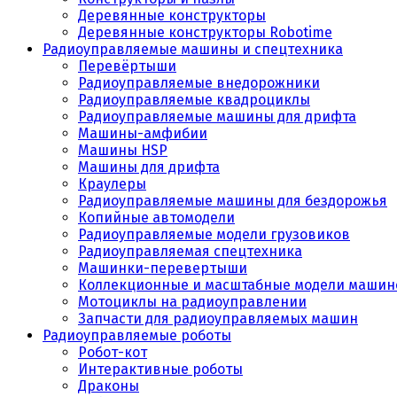
Деревянные конструкторы
Деревянные конструкторы Robotime
Радиоуправляемые машины и спецтехника
Перевёртыши
Радиоуправляемые внедорожники
Радиоуправляемые квадроциклы
Радиоуправляемые машины для дрифта
Машины-амфибии
Машины HSP
Машины для дрифта
Краулеры
Радиоуправляемые машины для бездорожья
Копийные автомодели
Радиоуправляемые модели грузовиков
Радиоуправляемая спецтехника
Машинки-перевертыши
Коллекционные и масштабные модели машин
Мотоциклы на радиоуправлении
Запчасти для радиоуправляемых машин
Радиоуправляемые роботы
Робот-кот
Интерактивные роботы
Драконы