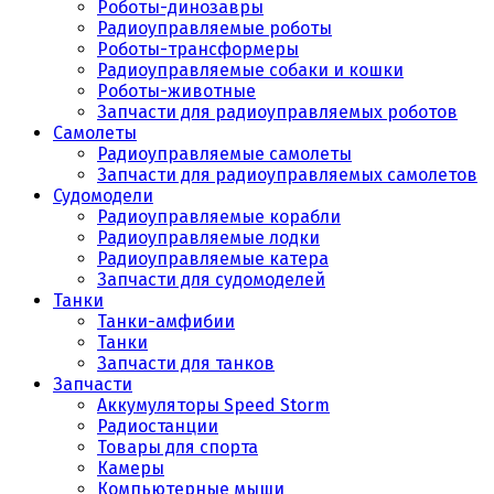
Роботы-динозавры
Радиоуправляемые роботы
Роботы-трансформеры
Радиоуправляемые собаки и кошки
Роботы-животные
Запчасти для радиоуправляемых роботов
Самолеты
Радиоуправляемые самолеты
Запчасти для радиоуправляемых самолетов
Судомодели
Радиоуправляемые корабли
Радиоуправляемые лодки
Радиоуправляемые катера
Запчасти для судомоделей
Танки
Танки-амфибии
Танки
Запчасти для танков
Запчасти
Аккумуляторы Speed Storm
Радиостанции
Товары для спорта
Камеры
Компьютерные мыши