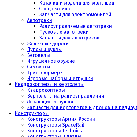
Каталки и модели для малышей
Спецтехника
Запчасти для электромобилей
Автотреки
Радиоуправляемые автотреки
Пусковые автотреки
Запчасти для автотреков
Железные дороги
Пупсы и куклы
Беговелы
Игрушечное оружие
Самокаты
Трансформеры
Игровые наборы и игрушки
Квадрокоптеры и вертолеты
Квадрокоптеры
Вертолеты на радиоуправлении
Летающие игрушки
Запчасти для вертолетов и дронов на радио
Конструкторы
Конструкторы Армия России
Конструкторы SpaceRail
Конструкторы Technics
Конструкторы и пазлы