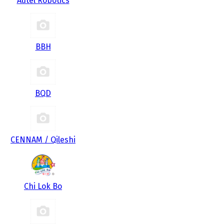
Autel Robotics
BBH
BQD
CENNAM / Qileshi
Chi Lok Bo