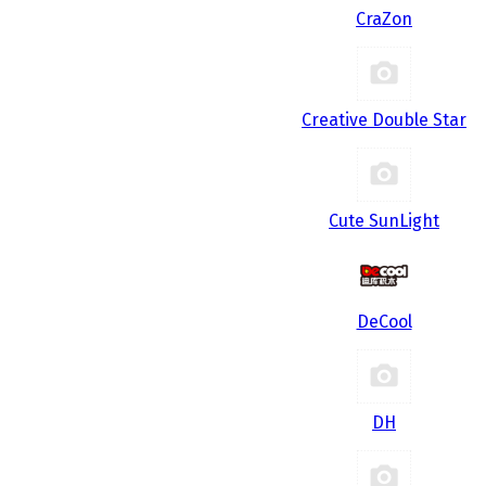
CraZon
Creative Double Star
Cute SunLight
DeCool
DH