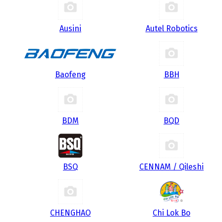
Ausini
Autel Robotics
Baofeng
BBH
BDM
BQD
BSQ
CENNAM / Qileshi
CHENGHAO
Chi Lok Bo