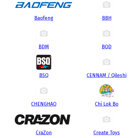
Baofeng
BBH
BDM
BQD
BSQ
CENNAM / Qileshi
CHENGHAO
Chi Lok Bo
CraZon
Create Toys