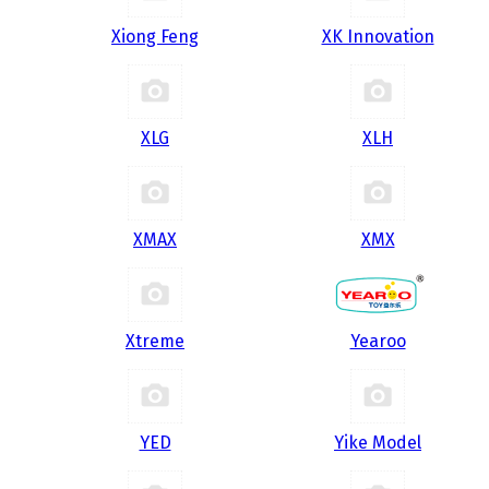
Xiong Feng
XK Innovation
XLG
XLH
XMAX
XMX
Xtreme
Yearoo
YED
Yike Model