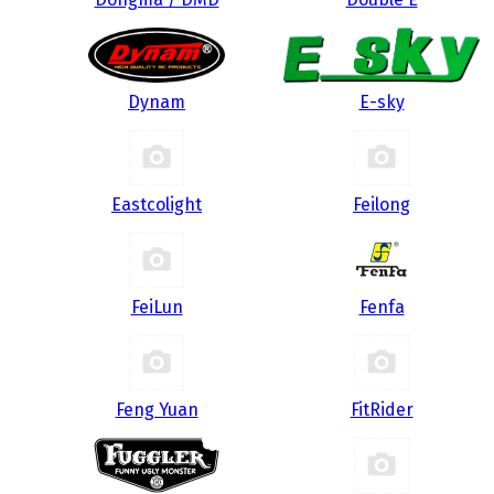
Dynam
E-sky
Eastcolight
Feilong
FeiLun
Fenfa
Feng Yuan
FitRider