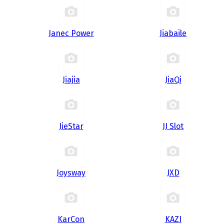
Janec Power
Jiabaile
Jiajia
JiaQi
JieStar
JJ Slot
Joysway
JXD
KarCon
KAZI