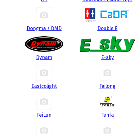
Dongma / DMD
Double E
Dynam
E-sky
Eastcolight
Feilong
FeiLun
Fenfa