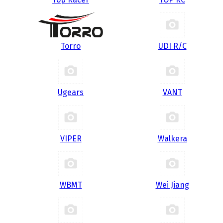
Torro
UDI R/С
Ugears
VANT
VIPER
Walkera
WBMT
Wei Jiang