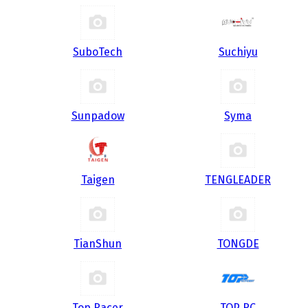
SuboTech
Suchiyu
Sunpadow
Syma
Taigen
TENGLEADER
TianShun
TONGDE
Top Racer
TOP RC