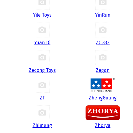
Yile Toys
YinRun
Yuan Di
ZC 333
Zecong Toys
Zegan
ZF
ZhengGuang
Zhimeng
Zhorya