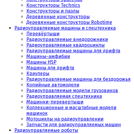
Конструкторы Technics
Конструкторы и пазлы
Деревянные конструкторы
Деревянные конструкторы Robotime
Радиоуправляемые машины и спецтехника
Перевёртыши
Радиоуправляемые внедорожники
Радиоуправляемые квадроциклы
Радиоуправляемые машины для дрифта
Машины-амфибии
Машины HSP
Машины для дрифта
Краулеры
Радиоуправляемые машины для бездорожья
Копийные автомодели
Радиоуправляемые модели грузовиков
Радиоуправляемая спецтехника
Машинки-перевертыши
Коллекционные и масштабные модели
машинок
Мотоциклы на радиоуправлении
Запчасти для радиоуправляемых машин
Радиоуправляемые роботы