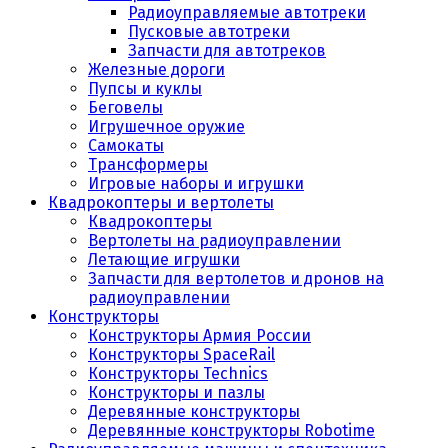
Радиоуправляемые автотреки
Пусковые автотреки
Запчасти для автотреков
Железные дороги
Пупсы и куклы
Беговелы
Игрушечное оружие
Самокаты
Трансформеры
Игровые наборы и игрушки
Квадрокоптеры и вертолеты
Квадрокоптеры
Вертолеты на радиоуправлении
Летающие игрушки
Запчасти для вертолетов и дронов на
радиоуправлении
Конструкторы
Конструкторы Армия России
Конструкторы SpaceRail
Конструкторы Technics
Конструкторы и пазлы
Деревянные конструкторы
Деревянные конструкторы Robotime