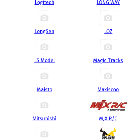
Logitech
LONG WAY
LongSen
LOZ
LS Model
Magic Tracks
Maisto
Maxiscoo
Mitsubishi
MJX R/C