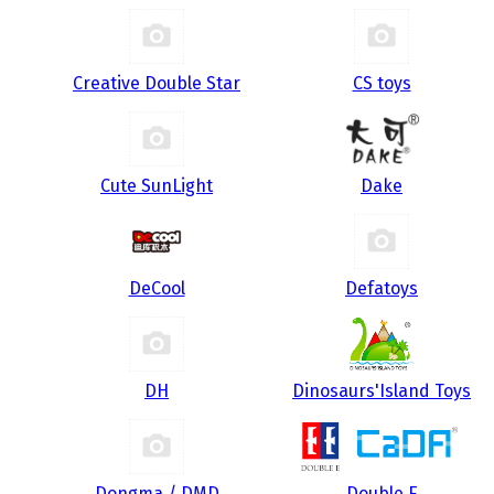
Creative Double Star
CS toys
Cute SunLight
Dake
DeCool
Defatoys
DH
Dinosaurs'Island Toys
Dongma / DMD
Double E