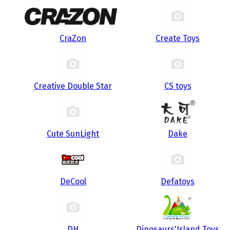
CraZon
Create Toys
Creative Double Star
CS toys
Cute SunLight
Dake
DeCool
Defatoys
DH
Dinosaurs'Island Toys