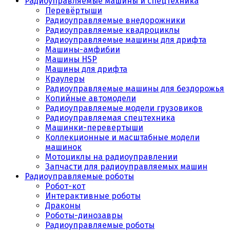
Радиоуправляемые машины и спецтехника
Перевёртыши
Радиоуправляемые внедорожники
Радиоуправляемые квадроциклы
Радиоуправляемые машины для дрифта
Машины-амфибии
Машины HSP
Машины для дрифта
Краулеры
Радиоуправляемые машины для бездорожья
Копийные автомодели
Радиоуправляемые модели грузовиков
Радиоуправляемая спецтехника
Машинки-перевертыши
Коллекционные и масштабные модели
машинок
Мотоциклы на радиоуправлении
Запчасти для радиоуправляемых машин
Радиоуправляемые роботы
Робот-кот
Интерактивные роботы
Драконы
Роботы-динозавры
Радиоуправляемые роботы