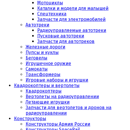
Мотоциклы
Каталки и модели для малышей
Спецтехника
Запчасти для электромобилей
Автотреки
Радиоуправляемые автотреки
Пусковые автотреки
Запчасти для автотреков
Железные дороги
Пупсы и куклы
Беговелы
Игрушечное оружие
Самокаты
Трансформеры
Игровые наборы и игрушки
Квадрокоптеры и вертолеты
Квадрокоптеры
Вертолеты на радиоуправлении
Летающие игрушки
Запчасти для вертолетов и дронов на
радиоуправлении
Конструкторы
Конструкторы Армия России
Конструкторы SpaceRail