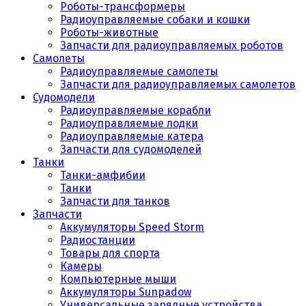
Роботы-трансформеры
Радиоуправляемые собаки и кошки
Роботы-животные
Запчасти для радиоуправляемых роботов
Самолеты
Радиоуправляемые самолеты
Запчасти для радиоуправляемых самолетов
Судомодели
Радиоуправляемые корабли
Радиоуправляемые лодки
Радиоуправляемые катера
Запчасти для судомоделей
Танки
Танки-амфибии
Танки
Запчасти для танков
Запчасти
Аккумуляторы Speed Storm
Радиостанции
Товары для спорта
Камеры
Компьютерные мыши
Аккумуляторы Sunpadow
Универсальные зарядные устройства