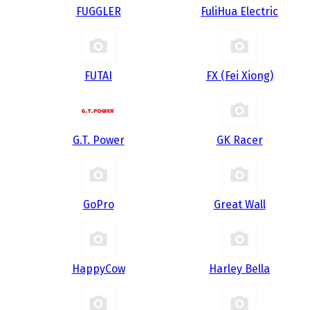
FUGGLER
FuliHua Electric
FUTAI
FX (Fei Xiong)
G.T. Power
GK Racer
GoPro
Great Wall
HappyCow
Harley Bella