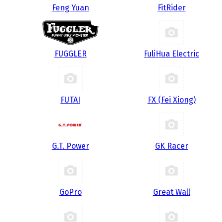
Feng Yuan
FitRider
FUGGLER
FuliHua Electric
FUTAI
FX (Fei Xiong)
G.T. Power
GK Racer
GoPro
Great Wall