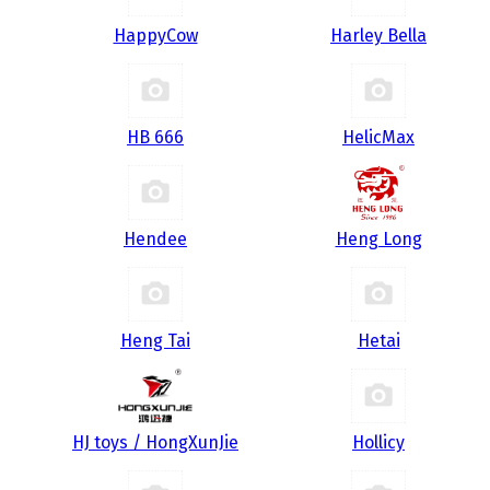
HappyCow
Harley Bella
HB 666
HelicMax
Hendee
Heng Long
Heng Tai
Hetai
HJ toys / HongXunJie
Hollicy