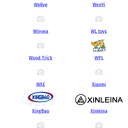
Wellye
WenYi
Winyea
WL toys
Wood Trick
WPL
WXE
Xiaomi
XingBao
Xinleina