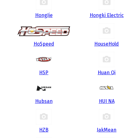
HongJie
Hongki Electric
HoSpeed
HouseHold
HSP
Huan Qi
Hubsan
HUI NA
HZB
JakMean