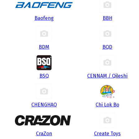
Baofeng
BBH
BDM
BQD
BSQ
CENNAM / Qileshi
CHENGHAO
Chi Lok Bo
CraZon
Create Toys