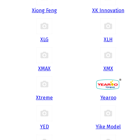
Xiong Feng
XK Innovation
XLG
XLH
XMAX
XMX
Xtreme
Yearoo
YED
Yike Model