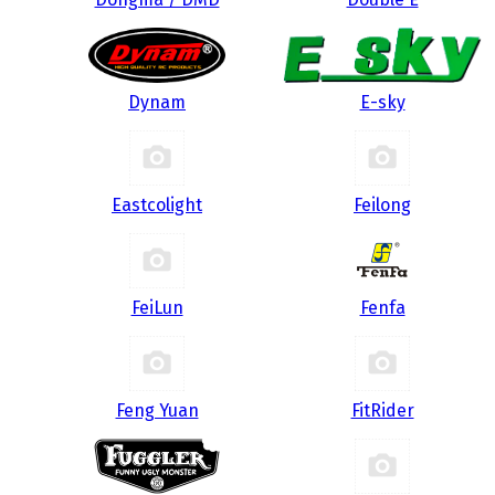
Dynam
E-sky
Eastcolight
Feilong
FeiLun
Fenfa
Feng Yuan
FitRider