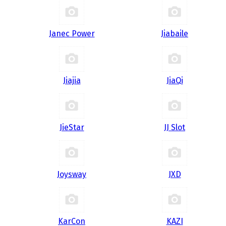
Janec Power
Jiabaile
Jiajia
JiaQi
JieStar
JJ Slot
Joysway
JXD
KarCon
KAZI