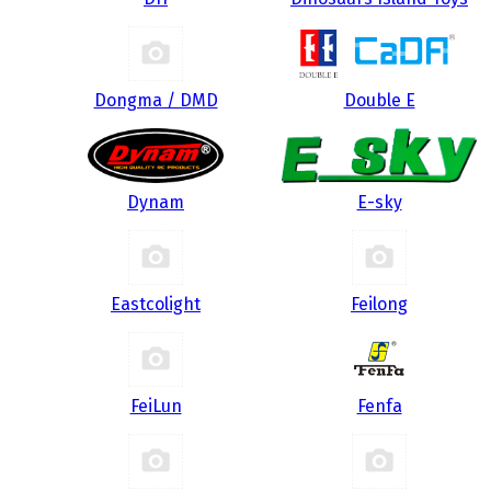
Dongma / DMD
Double E
Dynam
E-sky
Eastcolight
Feilong
FeiLun
Fenfa