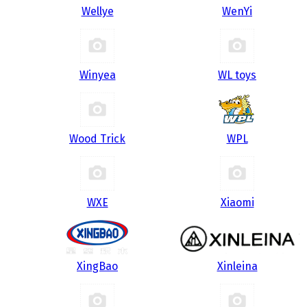
Wellye
WenYi
Winyea
WL toys
Wood Trick
WPL
WXE
Xiaomi
XingBao
Xinleina