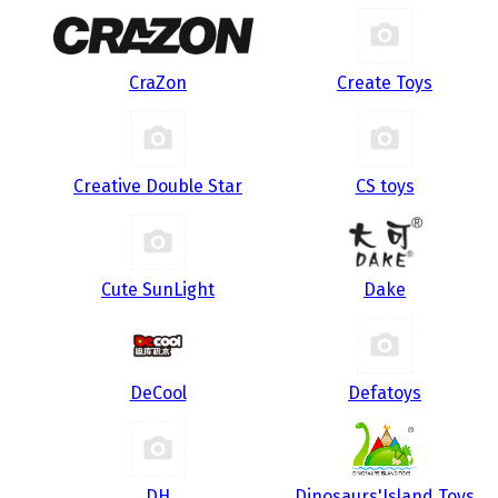
CraZon
Create Toys
Creative Double Star
CS toys
Cute SunLight
Dake
DeCool
Defatoys
DH
Dinosaurs'Island Toys