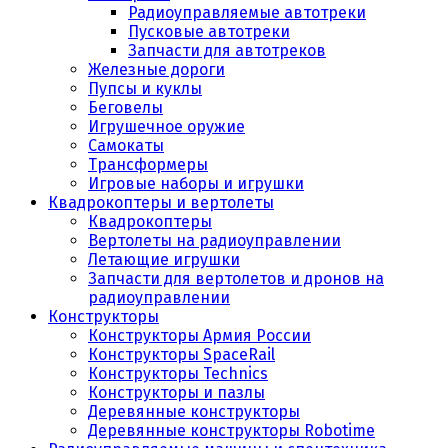
Радиоуправляемые автотреки
Пусковые автотреки
Запчасти для автотреков
Железные дороги
Пупсы и куклы
Беговелы
Игрушечное оружие
Самокаты
Трансформеры
Игровые наборы и игрушки
Квадрокоптеры и вертолеты
Квадрокоптеры
Вертолеты на радиоуправлении
Летающие игрушки
Запчасти для вертолетов и дронов на
радиоуправлении
Конструкторы
Конструкторы Армия России
Конструкторы SpaceRail
Конструкторы Technics
Конструкторы и пазлы
Деревянные конструкторы
Деревянные конструкторы Robotime