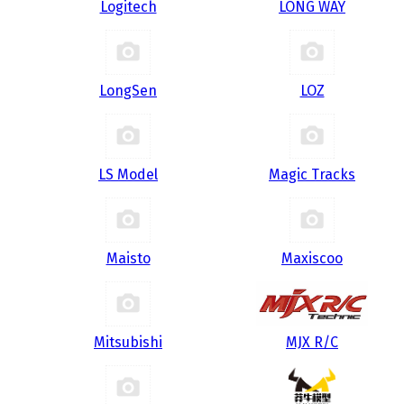
Logitech
LONG WAY
LongSen
LOZ
LS Model
Magic Tracks
Maisto
Maxiscoo
Mitsubishi
MJX R/C