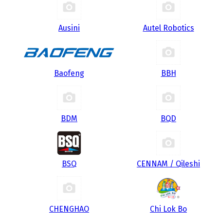
Ausini
Autel Robotics
Baofeng
BBH
BDM
BQD
BSQ
CENNAM / Qileshi
CHENGHAO
Chi Lok Bo