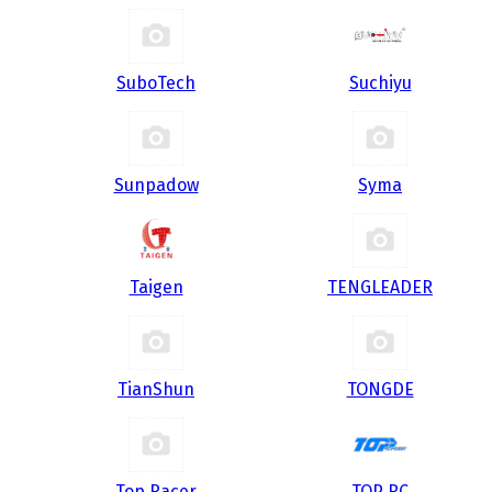
SuboTech
Suchiyu
Sunpadow
Syma
Taigen
TENGLEADER
TianShun
TONGDE
Top Racer
TOP RC