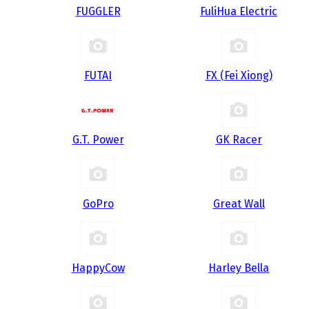
FUGGLER
FuliHua Electric
FUTAI
FX (Fei Xiong)
G.T. Power
GK Racer
GoPro
Great Wall
HappyCow
Harley Bella