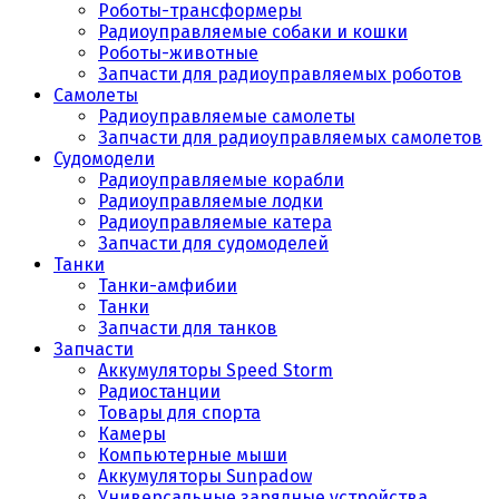
Роботы-трансформеры
Радиоуправляемые собаки и кошки
Роботы-животные
Запчасти для радиоуправляемых роботов
Самолеты
Радиоуправляемые самолеты
Запчасти для радиоуправляемых самолетов
Судомодели
Радиоуправляемые корабли
Радиоуправляемые лодки
Радиоуправляемые катера
Запчасти для судомоделей
Танки
Танки-амфибии
Танки
Запчасти для танков
Запчасти
Аккумуляторы Speed Storm
Радиостанции
Товары для спорта
Камеры
Компьютерные мыши
Аккумуляторы Sunpadow
Универсальные зарядные устройства