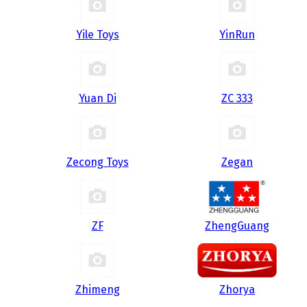
Yile Toys
YinRun
Yuan Di
ZC 333
Zecong Toys
Zegan
ZF
ZhengGuang
Zhimeng
Zhorya