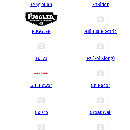
Feng Yuan
FitRider
FUGGLER
FuliHua Electric
FUTAI
FX (Fei Xiong)
G.T. Power
GK Racer
GoPro
Great Wall