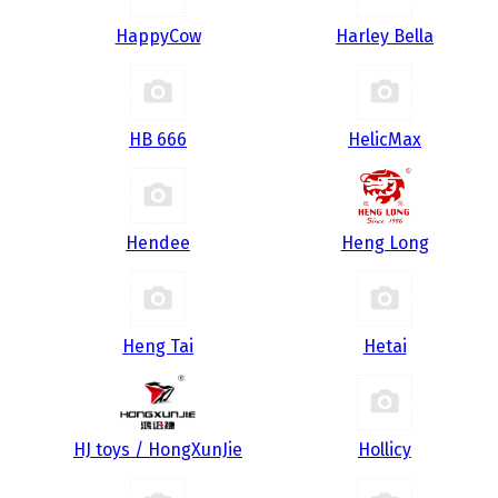
HappyCow
Harley Bella
HB 666
HelicMax
Hendee
Heng Long
Heng Tai
Hetai
HJ toys / HongXunJie
Hollicy