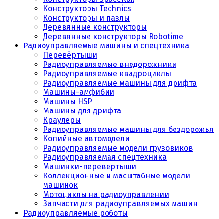
Конструкторы Technics
Конструкторы и пазлы
Деревянные конструкторы
Деревянные конструкторы Robotime
Радиоуправляемые машины и спецтехника
Перевёртыши
Радиоуправляемые внедорожники
Радиоуправляемые квадроциклы
Радиоуправляемые машины для дрифта
Машины-амфибии
Машины HSP
Машины для дрифта
Краулеры
Радиоуправляемые машины для бездорожья
Копийные автомодели
Радиоуправляемые модели грузовиков
Радиоуправляемая спецтехника
Машинки-перевертыши
Коллекционные и масштабные модели
машинок
Мотоциклы на радиоуправлении
Запчасти для радиоуправляемых машин
Радиоуправляемые роботы