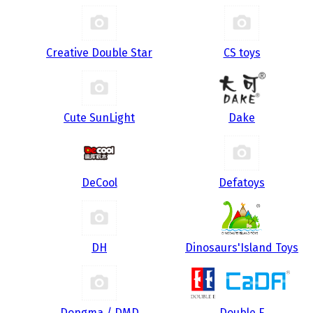
Creative Double Star
CS toys
Cute SunLight
Dake
DeCool
Defatoys
DH
Dinosaurs'Island Toys
Dongma / DMD
Double E