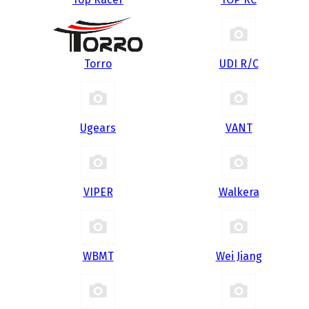
Torro
UDI R/С
Ugears
VANT
VIPER
Walkera
WBMT
Wei Jiang