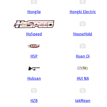
HongJie
Hongki Electric
HoSpeed
HouseHold
HSP
Huan Qi
Hubsan
HUI NA
HZB
JakMean