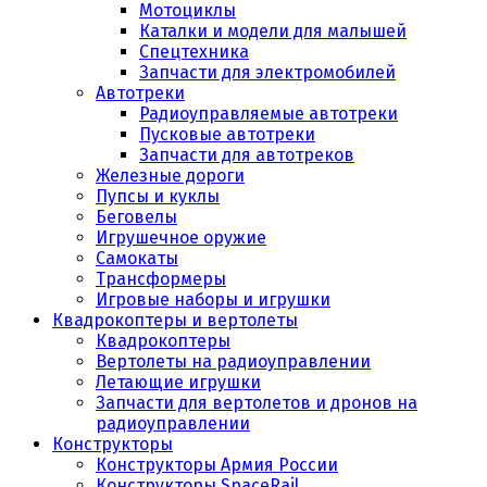
Мотоциклы
Каталки и модели для малышей
Спецтехника
Запчасти для электромобилей
Автотреки
Радиоуправляемые автотреки
Пусковые автотреки
Запчасти для автотреков
Железные дороги
Пупсы и куклы
Беговелы
Игрушечное оружие
Самокаты
Трансформеры
Игровые наборы и игрушки
Квадрокоптеры и вертолеты
Квадрокоптеры
Вертолеты на радиоуправлении
Летающие игрушки
Запчасти для вертолетов и дронов на
радиоуправлении
Конструкторы
Конструкторы Армия России
Конструкторы SpaceRail