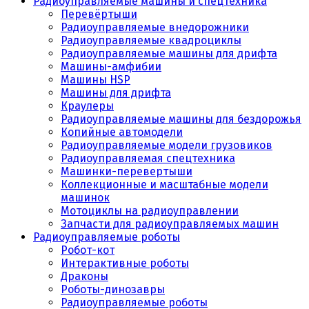
Радиоуправляемые машины и спецтехника
Перевёртыши
Радиоуправляемые внедорожники
Радиоуправляемые квадроциклы
Радиоуправляемые машины для дрифта
Машины-амфибии
Машины HSP
Машины для дрифта
Краулеры
Радиоуправляемые машины для бездорожья
Копийные автомодели
Радиоуправляемые модели грузовиков
Радиоуправляемая спецтехника
Машинки-перевертыши
Коллекционные и масштабные модели
машинок
Мотоциклы на радиоуправлении
Запчасти для радиоуправляемых машин
Радиоуправляемые роботы
Робот-кот
Интерактивные роботы
Драконы
Роботы-динозавры
Радиоуправляемые роботы