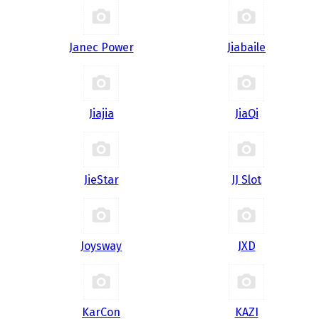
Janec Power
Jiabaile
Jiajia
JiaQi
JieStar
JJ Slot
Joysway
JXD
KarCon
KAZI