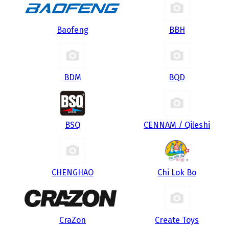
Baofeng
BBH
BDM
BQD
BSQ
CENNAM / Qileshi
CHENGHAO
Chi Lok Bo
CraZon
Create Toys