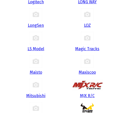
Logitech
LONG WAY
LongSen
LOZ
LS Model
Magic Tracks
Maisto
Maxiscoo
Mitsubishi
MJX R/C