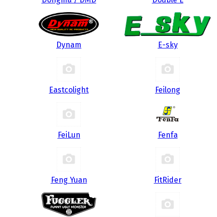
Dynam
E-sky
Eastcolight
Feilong
FeiLun
Fenfa
Feng Yuan
FitRider