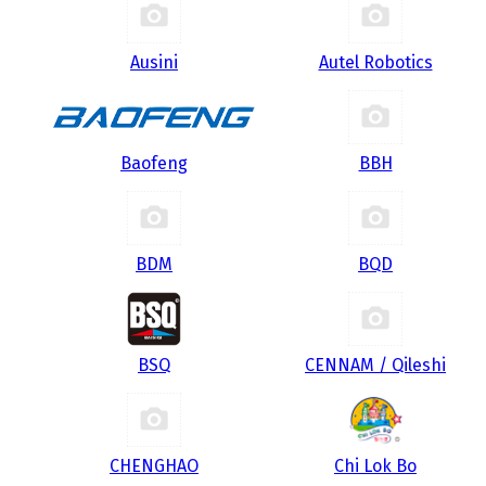
Ausini
Autel Robotics
Baofeng
BBH
BDM
BQD
BSQ
CENNAM / Qileshi
CHENGHAO
Chi Lok Bo