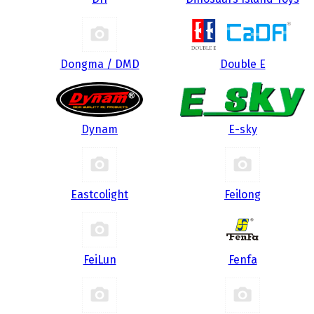
Dongma / DMD
Double E
Dynam
E-sky
Eastcolight
Feilong
FeiLun
Fenfa