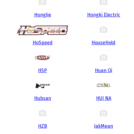
HongJie
Hongki Electric
HoSpeed
HouseHold
HSP
Huan Qi
Hubsan
HUI NA
HZB
JakMean