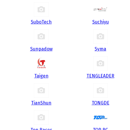
SuboTech
Suchiyu
Sunpadow
Syma
Taigen
TENGLEADER
TianShun
TONGDE
Top Racer
TOP RC