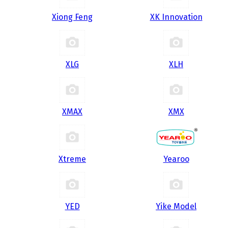
Xiong Feng
XK Innovation
XLG
XLH
XMAX
XMX
Xtreme
Yearoo
YED
Yike Model