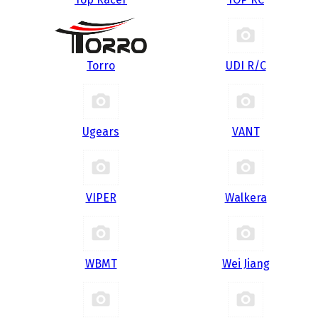
Torro
UDI R/С
Ugears
VANT
VIPER
Walkera
WBMT
Wei Jiang