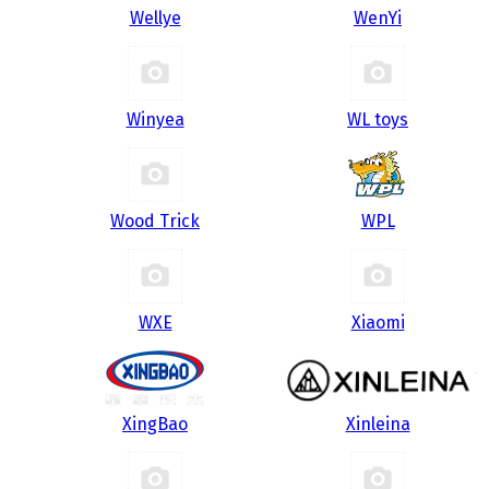
Wellye
WenYi
Winyea
WL toys
Wood Trick
WPL
WXE
Xiaomi
XingBao
Xinleina