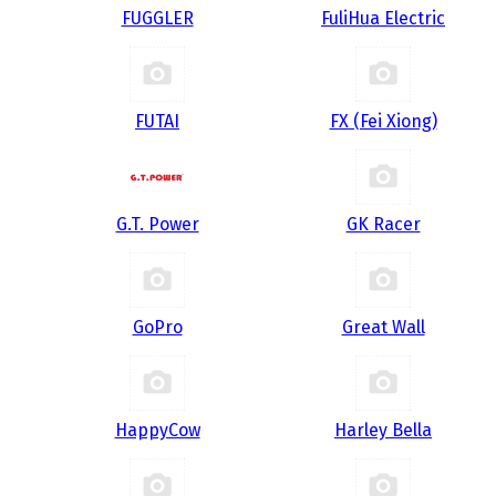
FUGGLER
FuliHua Electric
FUTAI
FX (Fei Xiong)
G.T. Power
GK Racer
GoPro
Great Wall
HappyCow
Harley Bella