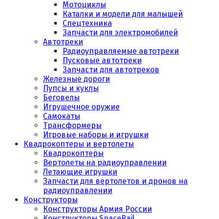
Мотоциклы
Каталки и модели для малышей
Спецтехника
Запчасти для электромобилей
Автотреки
Радиоуправляемые автотреки
Пусковые автотреки
Запчасти для автотреков
Железные дороги
Пупсы и куклы
Беговелы
Игрушечное оружие
Самокаты
Трансформеры
Игровые наборы и игрушки
Квадрокоптеры и вертолеты
Квадрокоптеры
Вертолеты на радиоуправлении
Летающие игрушки
Запчасти для вертолетов и дронов на
радиоуправлении
Конструкторы
Конструкторы Армия России
Конструкторы SpaceRail