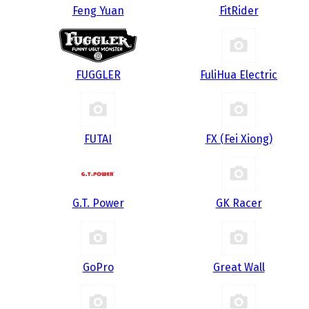
Feng Yuan
FitRider
FUGGLER
FuliHua Electric
FUTAI
FX (Fei Xiong)
G.T. Power
GK Racer
GoPro
Great Wall