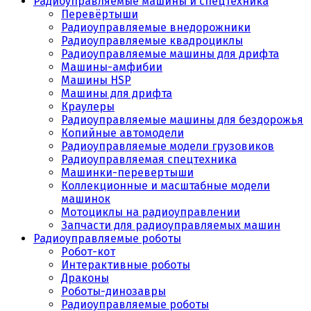
Радиоуправляемые машины и спецтехника
Перевёртыши
Радиоуправляемые внедорожники
Радиоуправляемые квадроциклы
Радиоуправляемые машины для дрифта
Машины-амфибии
Машины HSP
Машины для дрифта
Краулеры
Радиоуправляемые машины для бездорожья
Копийные автомодели
Радиоуправляемые модели грузовиков
Радиоуправляемая спецтехника
Машинки-перевертыши
Коллекционные и масштабные модели
машинок
Мотоциклы на радиоуправлении
Запчасти для радиоуправляемых машин
Радиоуправляемые роботы
Робот-кот
Интерактивные роботы
Драконы
Роботы-динозавры
Радиоуправляемые роботы