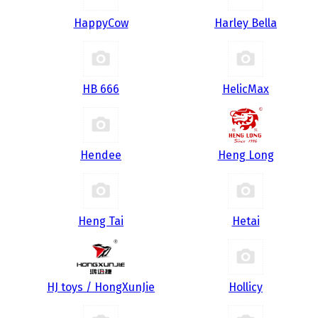
HappyCow
Harley Bella
HB 666
HelicMax
Hendee
Heng Long
Heng Tai
Hetai
HJ toys / HongXunJie
Hollicy