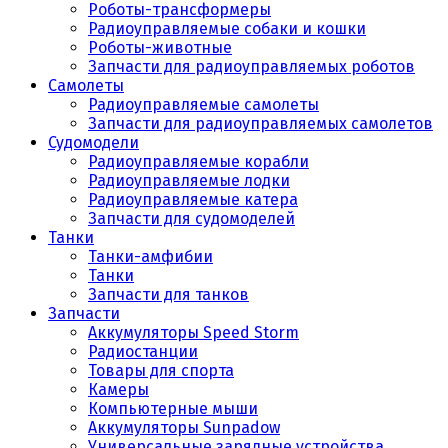
Роботы-трансформеры
Радиоуправляемые собаки и кошки
Роботы-животные
Запчасти для радиоуправляемых роботов
Самолеты
Радиоуправляемые самолеты
Запчасти для радиоуправляемых самолетов
Судомодели
Радиоуправляемые корабли
Радиоуправляемые лодки
Радиоуправляемые катера
Запчасти для судомоделей
Танки
Танки-амфибии
Танки
Запчасти для танков
Запчасти
Аккумуляторы Speed Storm
Радиостанции
Товары для спорта
Камеры
Компьютерные мыши
Аккумуляторы Sunpadow
Универсальные зарядные устройства