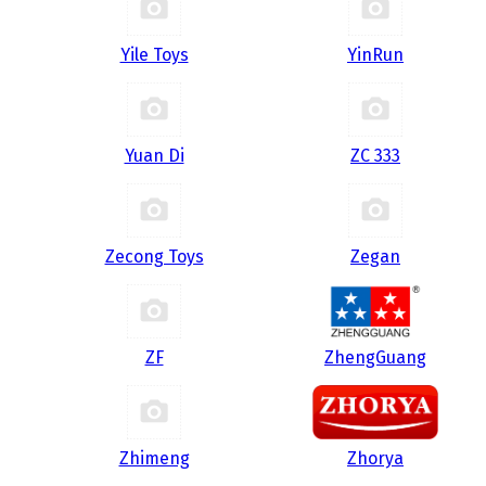
Yile Toys
YinRun
Yuan Di
ZC 333
Zecong Toys
Zegan
ZF
ZhengGuang
Zhimeng
Zhorya