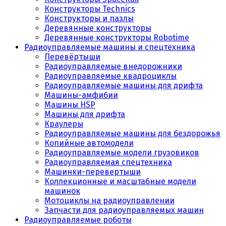
Конструкторы Technics
Конструкторы и пазлы
Деревянные конструкторы
Деревянные конструкторы Robotime
Радиоуправляемые машины и спецтехника
Перевёртыши
Радиоуправляемые внедорожники
Радиоуправляемые квадроциклы
Радиоуправляемые машины для дрифта
Машины-амфибии
Машины HSP
Машины для дрифта
Краулеры
Радиоуправляемые машины для бездорожья
Копийные автомодели
Радиоуправляемые модели грузовиков
Радиоуправляемая спецтехника
Машинки-перевертыши
Коллекционные и масштабные модели
машинок
Мотоциклы на радиоуправлении
Запчасти для радиоуправляемых машин
Радиоуправляемые роботы