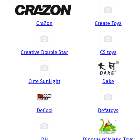
CraZon
Create Toys
Creative Double Star
CS toys
Cute SunLight
Dake
DeCool
Defatoys
DH
Dinosaurs'Island Toys