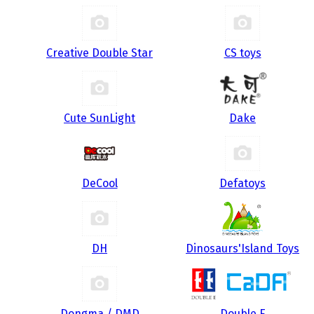
Creative Double Star
CS toys
Cute SunLight
Dake
DeCool
Defatoys
DH
Dinosaurs'Island Toys
Dongma / DMD
Double E