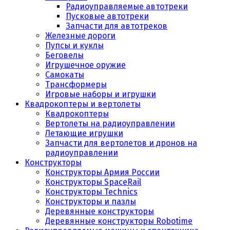
Радиоуправляемые автотреки
Пусковые автотреки
Запчасти для автотреков
Железные дороги
Пупсы и куклы
Беговелы
Игрушечное оружие
Самокаты
Трансформеры
Игровые наборы и игрушки
Квадрокоптеры и вертолеты
Квадрокоптеры
Вертолеты на радиоуправлении
Летающие игрушки
Запчасти для вертолетов и дронов на
радиоуправлении
Конструкторы
Конструкторы Армия России
Конструкторы SpaceRail
Конструкторы Technics
Конструкторы и пазлы
Деревянные конструкторы
Деревянные конструкторы Robotime