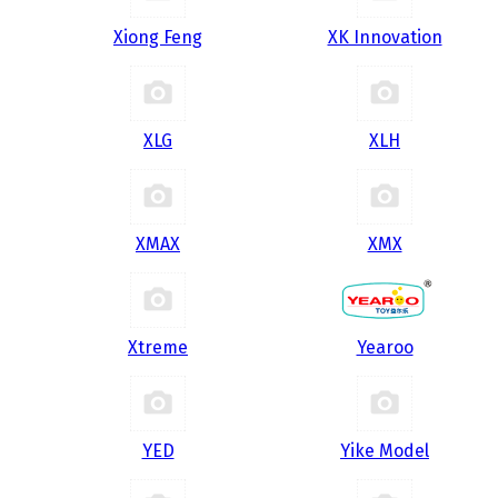
Xiong Feng
XK Innovation
XLG
XLH
XMAX
XMX
Xtreme
Yearoo
YED
Yike Model