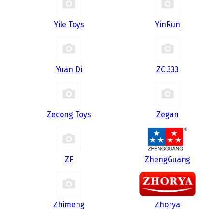
Yile Toys
YinRun
Yuan Di
ZC 333
Zecong Toys
Zegan
ZF
ZhengGuang
Zhimeng
Zhorya