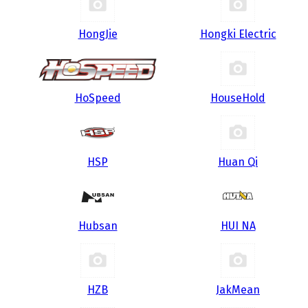
HongJie
Hongki Electric
HoSpeed
HouseHold
HSP
Huan Qi
Hubsan
HUI NA
HZB
JakMean