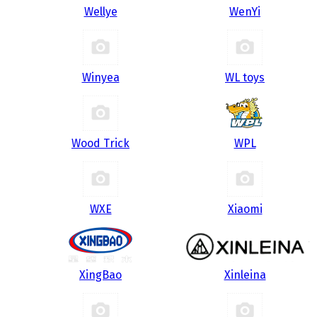
Wellye
WenYi
Winyea
WL toys
Wood Trick
WPL
WXE
Xiaomi
XingBao
Xinleina