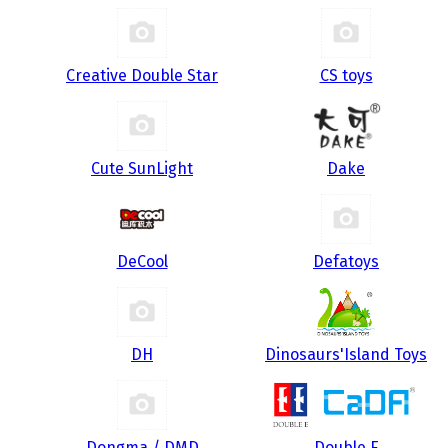
Creative Double Star
CS toys
Cute SunLight
Dake
DeCool
Defatoys
DH
Dinosaurs'Island Toys
Dongma / DMD
Double E