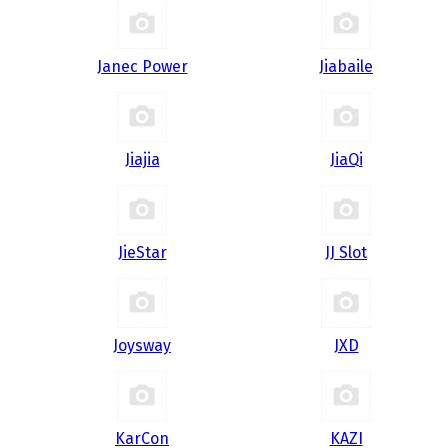
Janec Power
Jiabaile
Jiajia
JiaQi
JieStar
JJ Slot
Joysway
JXD
KarCon
KAZI