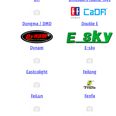
Dongma / DMD
Double E
Dynam
E-sky
Eastcolight
Feilong
FeiLun
Fenfa