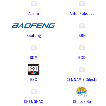
Ausini
Autel Robotics
Baofeng
BBH
BDM
BQD
BSQ
CENNAM / Qileshi
CHENGHAO
Chi Lok Bo