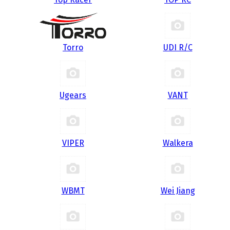
Torro
UDI R/С
Ugears
VANT
VIPER
Walkera
WBMT
Wei Jiang