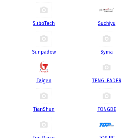
SuboTech
Suchiyu
Sunpadow
Syma
Taigen
TENGLEADER
TianShun
TONGDE
Top Racer
TOP RC