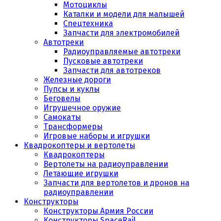
Мотоциклы
Каталки и модели для малышей
Спецтехника
Запчасти для электромобилей
Автотреки
Радиоуправляемые автотреки
Пусковые автотреки
Запчасти для автотреков
Железные дороги
Пупсы и куклы
Беговелы
Игрушечное оружие
Самокаты
Трансформеры
Игровые наборы и игрушки
Квадрокоптеры и вертолеты
Квадрокоптеры
Вертолеты на радиоуправлении
Летающие игрушки
Запчасти для вертолетов и дронов на
радиоуправлении
Конструкторы
Конструкторы Армия России
Конструкторы SpaceRail