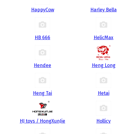
HappyCow
Harley Bella
HB 666
HelicMax
Hendee
Heng Long
Heng Tai
Hetai
HJ toys / HongXunJie
Hollicy