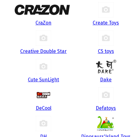
CraZon
Create Toys
Creative Double Star
CS toys
Cute SunLight
Dake
DeCool
Defatoys
DH
Dinosaurs'Island Toys