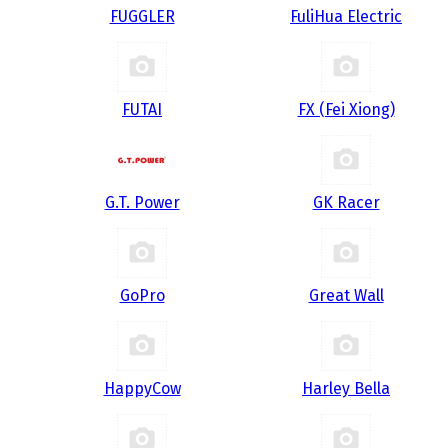
FUGGLER
FuliHua Electric
FUTAI
FX (Fei Xiong)
G.T. Power
GK Racer
GoPro
Great Wall
HappyCow
Harley Bella