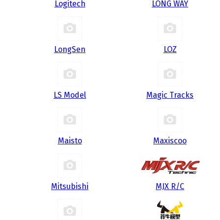
Logitech
LONG WAY
LongSen
LOZ
LS Model
Magic Tracks
Maisto
Maxiscoo
Mitsubishi
MJX R/C