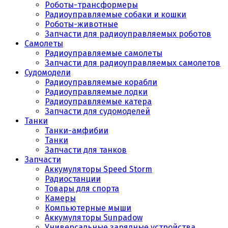
Роботы-трансформеры
Радиоуправляемые собаки и кошки
Роботы-животные
Запчасти для радиоуправляемых роботов
Самолеты
Радиоуправляемые самолеты
Запчасти для радиоуправляемых самолетов
Судомодели
Радиоуправляемые корабли
Радиоуправляемые лодки
Радиоуправляемые катера
Запчасти для судомоделей
Танки
Танки-амфибии
Танки
Запчасти для танков
Запчасти
Аккумуляторы Speed Storm
Радиостанции
Товары для спорта
Камеры
Компьютерные мыши
Аккумуляторы Sunpadow
Универсальные зарядные устройства