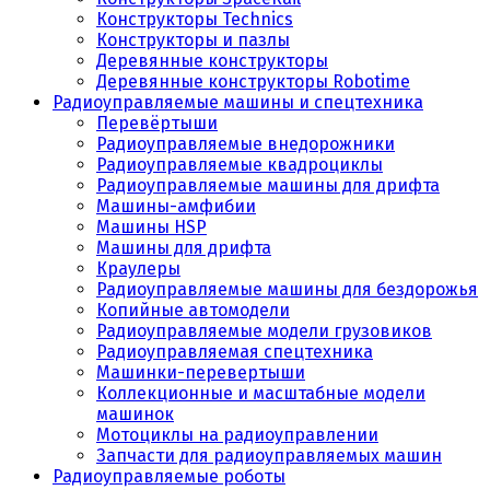
Конструкторы Technics
Конструкторы и пазлы
Деревянные конструкторы
Деревянные конструкторы Robotime
Радиоуправляемые машины и спецтехника
Перевёртыши
Радиоуправляемые внедорожники
Радиоуправляемые квадроциклы
Радиоуправляемые машины для дрифта
Машины-амфибии
Машины HSP
Машины для дрифта
Краулеры
Радиоуправляемые машины для бездорожья
Копийные автомодели
Радиоуправляемые модели грузовиков
Радиоуправляемая спецтехника
Машинки-перевертыши
Коллекционные и масштабные модели
машинок
Мотоциклы на радиоуправлении
Запчасти для радиоуправляемых машин
Радиоуправляемые роботы