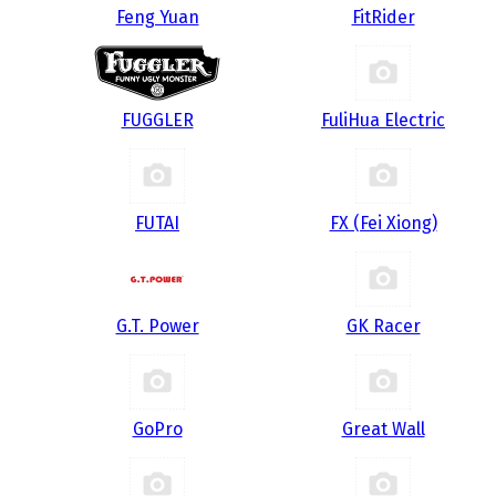
Feng Yuan
FitRider
FUGGLER
FuliHua Electric
FUTAI
FX (Fei Xiong)
G.T. Power
GK Racer
GoPro
Great Wall