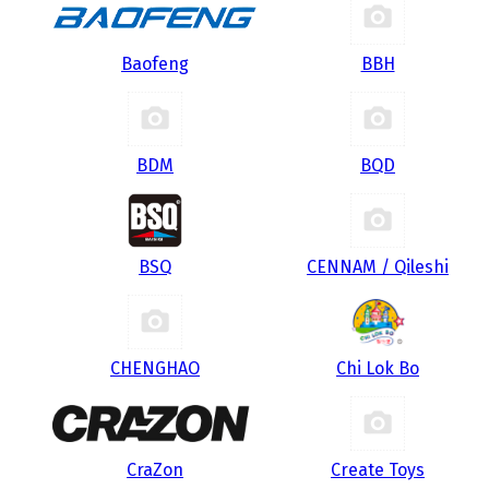
Baofeng
BBH
BDM
BQD
BSQ
CENNAM / Qileshi
CHENGHAO
Chi Lok Bo
CraZon
Create Toys