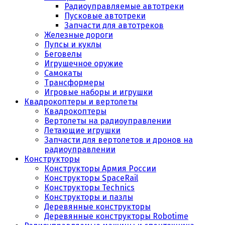
Радиоуправляемые автотреки
Пусковые автотреки
Запчасти для автотреков
Железные дороги
Пупсы и куклы
Беговелы
Игрушечное оружие
Самокаты
Трансформеры
Игровые наборы и игрушки
Квадрокоптеры и вертолеты
Квадрокоптеры
Вертолеты на радиоуправлении
Летающие игрушки
Запчасти для вертолетов и дронов на
радиоуправлении
Конструкторы
Конструкторы Армия России
Конструкторы SpaceRail
Конструкторы Technics
Конструкторы и пазлы
Деревянные конструкторы
Деревянные конструкторы Robotime