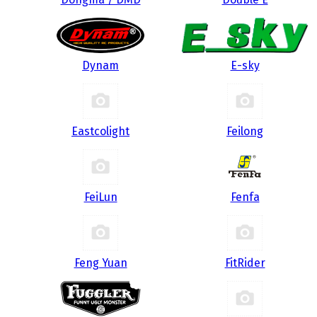
Dynam
E-sky
Eastcolight
Feilong
FeiLun
Fenfa
Feng Yuan
FitRider