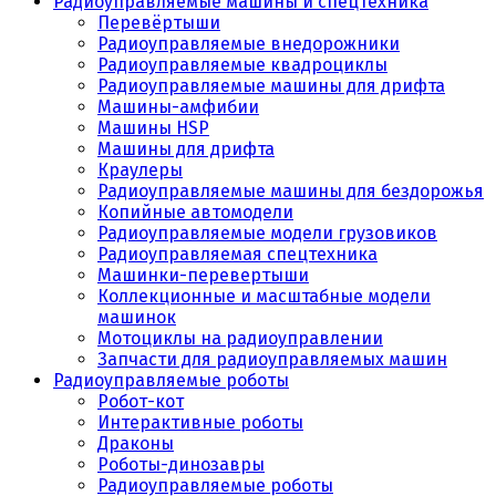
Радиоуправляемые машины и спецтехника
Перевёртыши
Радиоуправляемые внедорожники
Радиоуправляемые квадроциклы
Радиоуправляемые машины для дрифта
Машины-амфибии
Машины HSP
Машины для дрифта
Краулеры
Радиоуправляемые машины для бездорожья
Копийные автомодели
Радиоуправляемые модели грузовиков
Радиоуправляемая спецтехника
Машинки-перевертыши
Коллекционные и масштабные модели
машинок
Мотоциклы на радиоуправлении
Запчасти для радиоуправляемых машин
Радиоуправляемые роботы
Робот-кот
Интерактивные роботы
Драконы
Роботы-динозавры
Радиоуправляемые роботы