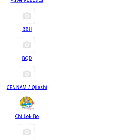
Autel Robotics
BBH
BQD
CENNAM / Qileshi
Chi Lok Bo