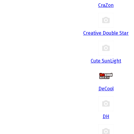
CraZon
Creative Double Star
Cute SunLight
DeCool
DH