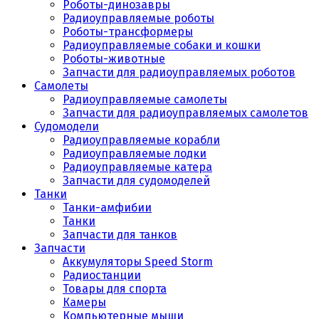
Роботы-динозавры
Радиоуправляемые роботы
Роботы-трансформеры
Радиоуправляемые собаки и кошки
Роботы-животные
Запчасти для радиоуправляемых роботов
Самолеты
Радиоуправляемые самолеты
Запчасти для радиоуправляемых самолетов
Судомодели
Радиоуправляемые корабли
Радиоуправляемые лодки
Радиоуправляемые катера
Запчасти для судомоделей
Танки
Танки-амфибии
Танки
Запчасти для танков
Запчасти
Аккумуляторы Speed Storm
Радиостанции
Товары для спорта
Камеры
Компьютерные мыши