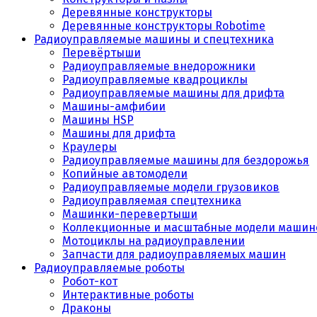
Деревянные конструкторы
Деревянные конструкторы Robotime
Радиоуправляемые машины и спецтехника
Перевёртыши
Радиоуправляемые внедорожники
Радиоуправляемые квадроциклы
Радиоуправляемые машины для дрифта
Машины-амфибии
Машины HSP
Машины для дрифта
Краулеры
Радиоуправляемые машины для бездорожья
Копийные автомодели
Радиоуправляемые модели грузовиков
Радиоуправляемая спецтехника
Машинки-перевертыши
Коллекционные и масштабные модели машин
Мотоциклы на радиоуправлении
Запчасти для радиоуправляемых машин
Радиоуправляемые роботы
Робот-кот
Интерактивные роботы
Драконы