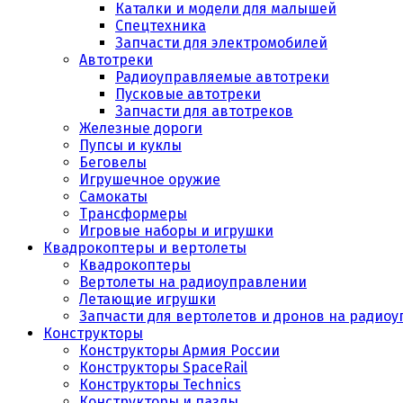
Каталки и модели для малышей
Спецтехника
Запчасти для электромобилей
Автотреки
Радиоуправляемые автотреки
Пусковые автотреки
Запчасти для автотреков
Железные дороги
Пупсы и куклы
Беговелы
Игрушечное оружие
Самокаты
Трансформеры
Игровые наборы и игрушки
Квадрокоптеры и вертолеты
Квадрокоптеры
Вертолеты на радиоуправлении
Летающие игрушки
Запчасти для вертолетов и дронов на радио
Конструкторы
Конструкторы Армия России
Конструкторы SpaceRail
Конструкторы Technics
Конструкторы и пазлы