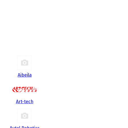
Aibeila
Art-tech