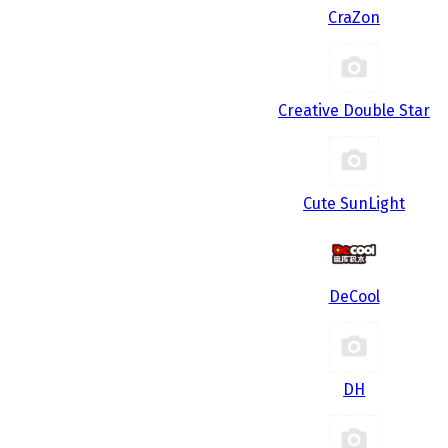
CraZon
Creative Double Star
Cute SunLight
DeCool
DH