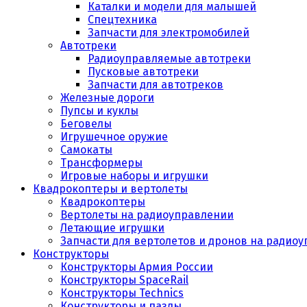
Каталки и модели для малышей
Спецтехника
Запчасти для электромобилей
Автотреки
Радиоуправляемые автотреки
Пусковые автотреки
Запчасти для автотреков
Железные дороги
Пупсы и куклы
Беговелы
Игрушечное оружие
Самокаты
Трансформеры
Игровые наборы и игрушки
Квадрокоптеры и вертолеты
Квадрокоптеры
Вертолеты на радиоуправлении
Летающие игрушки
Запчасти для вертолетов и дронов на радио
Конструкторы
Конструкторы Армия России
Конструкторы SpaceRail
Конструкторы Technics
Конструкторы и пазлы