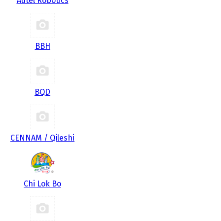
Autel Robotics
BBH
BQD
CENNAM / Qileshi
Chi Lok Bo