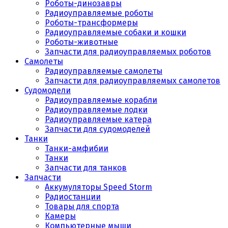
Роботы-динозавры
Радиоуправляемые роботы
Роботы-трансформеры
Радиоуправляемые собаки и кошки
Роботы-животные
Запчасти для радиоуправляемых роботов
Самолеты
Радиоуправляемые самолеты
Запчасти для радиоуправляемых самолетов
Судомодели
Радиоуправляемые корабли
Радиоуправляемые лодки
Радиоуправляемые катера
Запчасти для судомоделей
Танки
Танки-амфибии
Танки
Запчасти для танков
Запчасти
Аккумуляторы Speed Storm
Радиостанции
Товары для спорта
Камеры
Компьютерные мыши