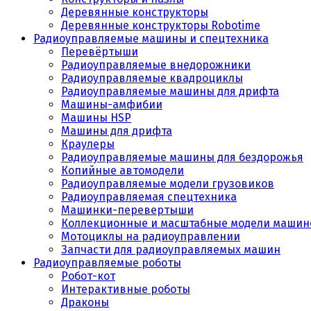
Деревянные конструкторы
Деревянные конструкторы Robotime
Радиоуправляемые машины и спецтехника
Перевёртыши
Радиоуправляемые внедорожники
Радиоуправляемые квадроциклы
Радиоуправляемые машины для дрифта
Машины-амфибии
Машины HSP
Машины для дрифта
Краулеры
Радиоуправляемые машины для бездорожья
Копийные автомодели
Радиоуправляемые модели грузовиков
Радиоуправляемая спецтехника
Машинки-перевертыши
Коллекционные и масштабные модели машин
Мотоциклы на радиоуправлении
Запчасти для радиоуправляемых машин
Радиоуправляемые роботы
Робот-кот
Интерактивные роботы
Драконы