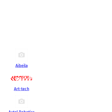
Aibeila
Art-tech