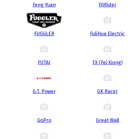
Feng Yuan
FitRider
FUGGLER
FuliHua Electric
FUTAI
FX (Fei Xiong)
G.T. Power
GK Racer
GoPro
Great Wall