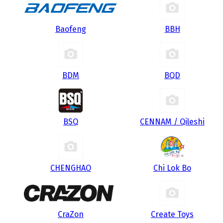
Baofeng
BBH
BDM
BQD
BSQ
CENNAM / Qileshi
CHENGHAO
Chi Lok Bo
CraZon
Create Toys