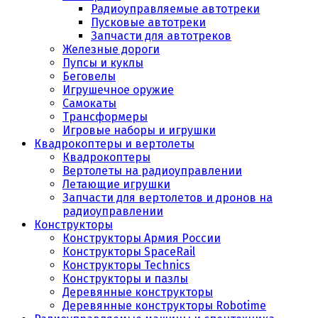
Радиоуправляемые автотреки
Пусковые автотреки
Запчасти для автотреков
Железные дороги
Пупсы и куклы
Беговелы
Игрушечное оружие
Самокаты
Трансформеры
Игровые наборы и игрушки
Квадрокоптеры и вертолеты
Квадрокоптеры
Вертолеты на радиоуправлении
Летающие игрушки
Запчасти для вертолетов и дронов на
радиоуправлении
Конструкторы
Конструкторы Армия России
Конструкторы SpaceRail
Конструкторы Technics
Конструкторы и пазлы
Деревянные конструкторы
Деревянные конструкторы Robotime