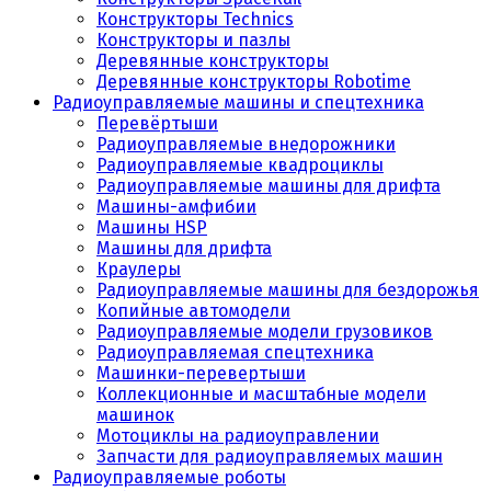
Конструкторы Technics
Конструкторы и пазлы
Деревянные конструкторы
Деревянные конструкторы Robotime
Радиоуправляемые машины и спецтехника
Перевёртыши
Радиоуправляемые внедорожники
Радиоуправляемые квадроциклы
Радиоуправляемые машины для дрифта
Машины-амфибии
Машины HSP
Машины для дрифта
Краулеры
Радиоуправляемые машины для бездорожья
Копийные автомодели
Радиоуправляемые модели грузовиков
Радиоуправляемая спецтехника
Машинки-перевертыши
Коллекционные и масштабные модели
машинок
Мотоциклы на радиоуправлении
Запчасти для радиоуправляемых машин
Радиоуправляемые роботы