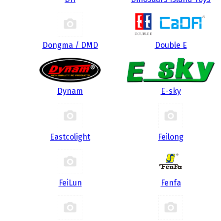
Dongma / DMD
Double E
Dynam
E-sky
Eastcolight
Feilong
FeiLun
Fenfa