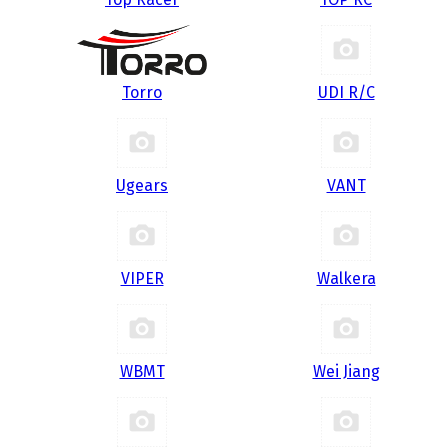
Torro
UDI R/С
Ugears
VANT
VIPER
Walkera
WBMT
Wei Jiang