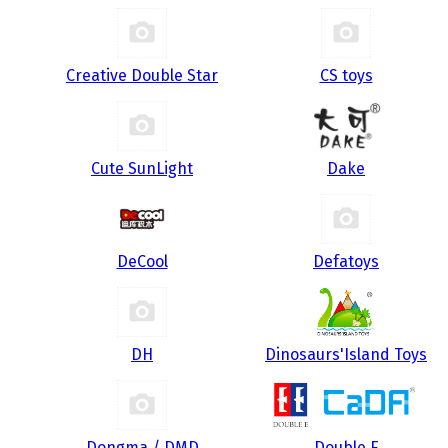
Creative Double Star
CS toys
Cute SunLight
Dake
DeCool
Defatoys
DH
Dinosaurs'Island Toys
Dongma / DMD
Double E