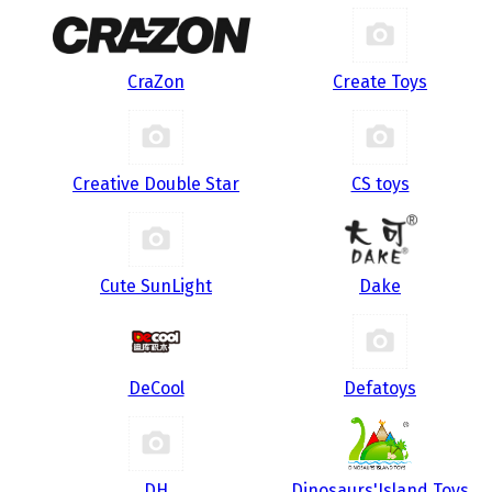
CraZon
Create Toys
Creative Double Star
CS toys
Cute SunLight
Dake
DeCool
Defatoys
DH
Dinosaurs'Island Toys