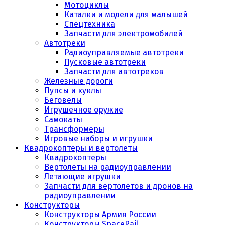
Мотоциклы
Каталки и модели для малышей
Спецтехника
Запчасти для электромобилей
Автотреки
Радиоуправляемые автотреки
Пусковые автотреки
Запчасти для автотреков
Железные дороги
Пупсы и куклы
Беговелы
Игрушечное оружие
Самокаты
Трансформеры
Игровые наборы и игрушки
Квадрокоптеры и вертолеты
Квадрокоптеры
Вертолеты на радиоуправлении
Летающие игрушки
Запчасти для вертолетов и дронов на
радиоуправлении
Конструкторы
Конструкторы Армия России
Конструкторы SpaceRail