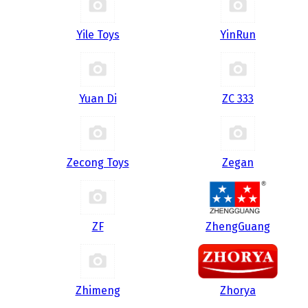
Yile Toys
YinRun
Yuan Di
ZC 333
Zecong Toys
Zegan
ZF
ZhengGuang
Zhimeng
Zhorya