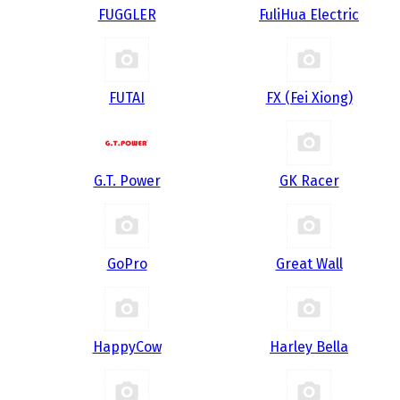
FUGGLER
FuliHua Electric
FUTAI
FX (Fei Xiong)
G.T. Power
GK Racer
GoPro
Great Wall
HappyCow
Harley Bella