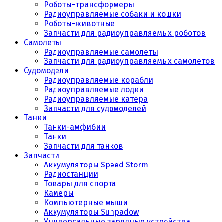
Роботы-трансформеры
Радиоуправляемые собаки и кошки
Роботы-животные
Запчасти для радиоуправляемых роботов
Самолеты
Радиоуправляемые самолеты
Запчасти для радиоуправляемых самолетов
Судомодели
Радиоуправляемые корабли
Радиоуправляемые лодки
Радиоуправляемые катера
Запчасти для судомоделей
Танки
Танки-амфибии
Танки
Запчасти для танков
Запчасти
Аккумуляторы Speed Storm
Радиостанции
Товары для спорта
Камеры
Компьютерные мыши
Аккумуляторы Sunpadow
Универсальные зарядные устройства