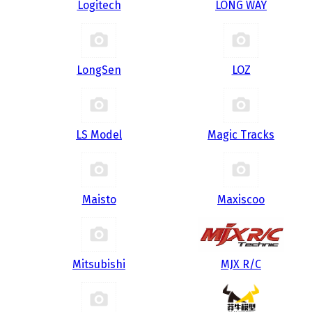
Logitech
LONG WAY
LongSen
LOZ
LS Model
Magic Tracks
Maisto
Maxiscoo
Mitsubishi
MJX R/C