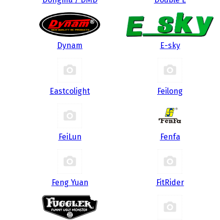
Dynam
E-sky
Eastcolight
Feilong
FeiLun
Fenfa
Feng Yuan
FitRider