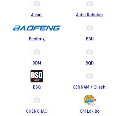
Ausini
Autel Robotics
Baofeng
BBH
BDM
BQD
BSQ
CENNAM / Qileshi
CHENGHAO
Chi Lok Bo