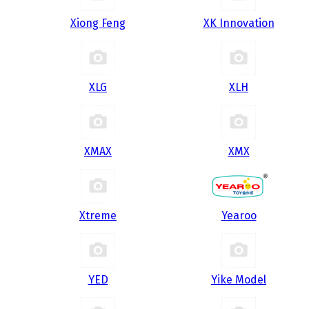
Xiong Feng
XK Innovation
XLG
XLH
XMAX
XMX
Xtreme
Yearoo
YED
Yike Model