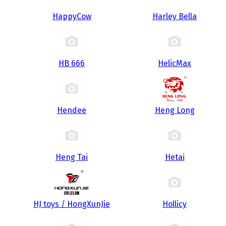
HappyCow
Harley Bella
HB 666
HelicMax
Hendee
Heng Long
Heng Tai
Hetai
HJ toys / HongXunJie
Hollicy