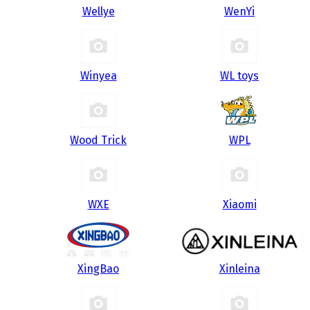
Wellye
WenYi
Winyea
WL toys
Wood Trick
WPL
WXE
Xiaomi
XingBao
Xinleina