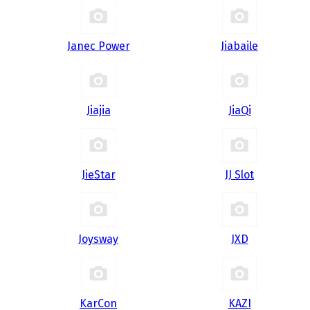
Janec Power
Jiabaile
Jiajia
JiaQi
JieStar
JJ Slot
Joysway
JXD
KarCon
KAZI