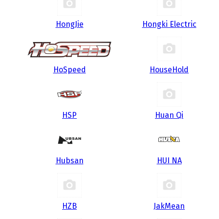
HongJie
Hongki Electric
HoSpeed
HouseHold
HSP
Huan Qi
Hubsan
HUI NA
HZB
JakMean