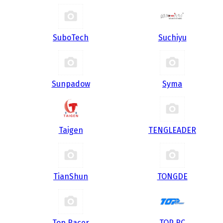
SuboTech
Suchiyu
Sunpadow
Syma
Taigen
TENGLEADER
TianShun
TONGDE
Top Racer
TOP RC