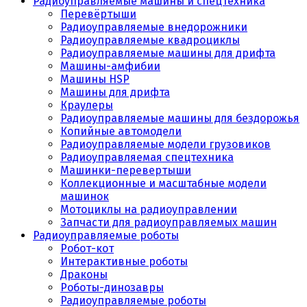
Радиоуправляемые машины и спецтехника
Перевёртыши
Радиоуправляемые внедорожники
Радиоуправляемые квадроциклы
Радиоуправляемые машины для дрифта
Машины-амфибии
Машины HSP
Машины для дрифта
Краулеры
Радиоуправляемые машины для бездорожья
Копийные автомодели
Радиоуправляемые модели грузовиков
Радиоуправляемая спецтехника
Машинки-перевертыши
Коллекционные и масштабные модели
машинок
Мотоциклы на радиоуправлении
Запчасти для радиоуправляемых машин
Радиоуправляемые роботы
Робот-кот
Интерактивные роботы
Драконы
Роботы-динозавры
Радиоуправляемые роботы