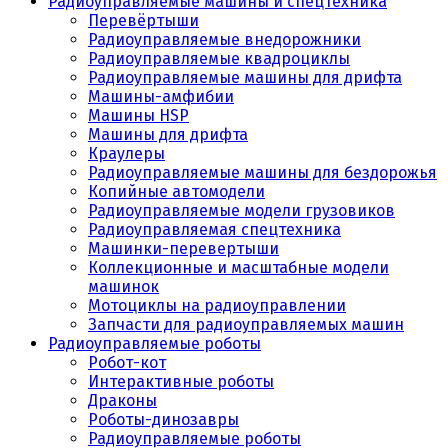
Радиоуправляемые машины и спецтехника
Перевёртыши
Радиоуправляемые внедорожники
Радиоуправляемые квадроциклы
Радиоуправляемые машины для дрифта
Машины-амфибии
Машины HSP
Машины для дрифта
Краулеры
Радиоуправляемые машины для бездорожья
Копийные автомодели
Радиоуправляемые модели грузовиков
Радиоуправляемая спецтехника
Машинки-перевертыши
Коллекционные и масштабные модели
машинок
Мотоциклы на радиоуправлении
Запчасти для радиоуправляемых машин
Радиоуправляемые роботы
Робот-кот
Интерактивные роботы
Драконы
Роботы-динозавры
Радиоуправляемые роботы