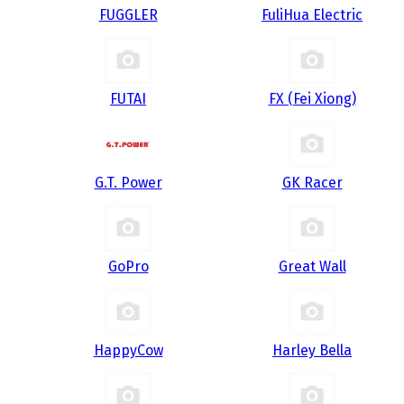
FUGGLER
FuliHua Electric
FUTAI
FX (Fei Xiong)
G.T. Power
GK Racer
GoPro
Great Wall
HappyCow
Harley Bella