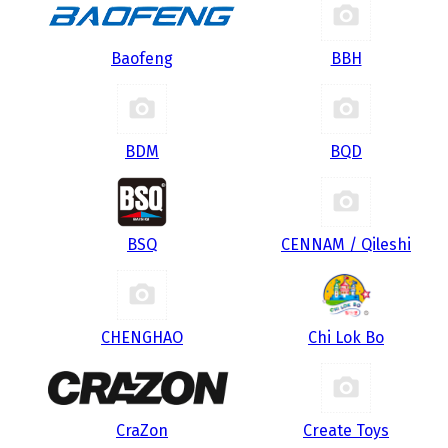
Baofeng
BBH
BDM
BQD
BSQ
CENNAM / Qileshi
CHENGHAO
Chi Lok Bo
CraZon
Create Toys