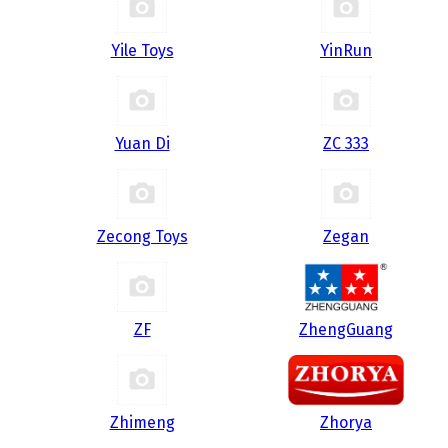
Yile Toys
YinRun
Yuan Di
ZC 333
Zecong Toys
Zegan
ZF
ZhengGuang
Zhimeng
Zhorya