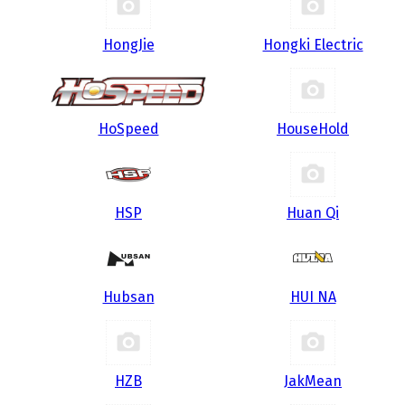
HongJie
Hongki Electric
HoSpeed
HouseHold
HSP
Huan Qi
Hubsan
HUI NA
HZB
JakMean