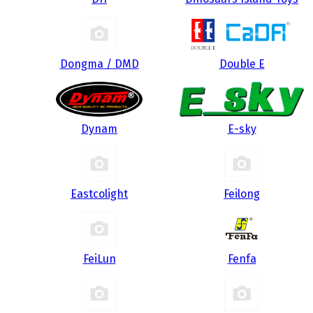
Dongma / DMD
Double E
Dynam
E-sky
Eastcolight
Feilong
FeiLun
Fenfa