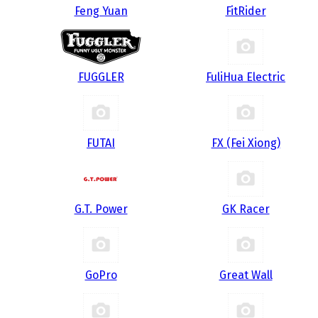
Feng Yuan
FitRider
FUGGLER
FuliHua Electric
FUTAI
FX (Fei Xiong)
G.T. Power
GK Racer
GoPro
Great Wall