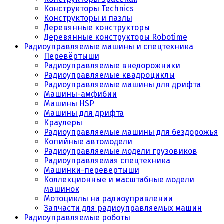
Конструкторы Technics
Конструкторы и пазлы
Деревянные конструкторы
Деревянные конструкторы Robotime
Радиоуправляемые машины и спецтехника
Перевёртыши
Радиоуправляемые внедорожники
Радиоуправляемые квадроциклы
Радиоуправляемые машины для дрифта
Машины-амфибии
Машины HSP
Машины для дрифта
Краулеры
Радиоуправляемые машины для бездорожья
Копийные автомодели
Радиоуправляемые модели грузовиков
Радиоуправляемая спецтехника
Машинки-перевертыши
Коллекционные и масштабные модели
машинок
Мотоциклы на радиоуправлении
Запчасти для радиоуправляемых машин
Радиоуправляемые роботы