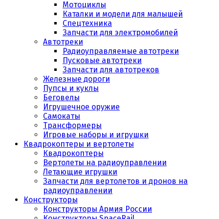
Мотоциклы
Каталки и модели для малышей
Спецтехника
Запчасти для электромобилей
Автотреки
Радиоуправляемые автотреки
Пусковые автотреки
Запчасти для автотреков
Железные дороги
Пупсы и куклы
Беговелы
Игрушечное оружие
Самокаты
Трансформеры
Игровые наборы и игрушки
Квадрокоптеры и вертолеты
Квадрокоптеры
Вертолеты на радиоуправлении
Летающие игрушки
Запчасти для вертолетов и дронов на
радиоуправлении
Конструкторы
Конструкторы Армия России
Конструкторы SpaceRail