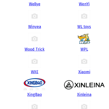
Wellye
WenYi
Winyea
WL toys
Wood Trick
WPL
WXE
Xiaomi
XingBao
Xinleina