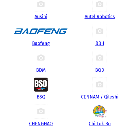
Ausini
Autel Robotics
Baofeng
BBH
BDM
BQD
BSQ
CENNAM / Qileshi
CHENGHAO
Chi Lok Bo