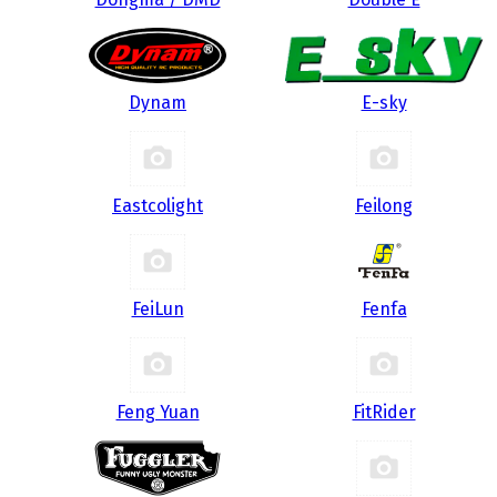
Dynam
E-sky
Eastcolight
Feilong
FeiLun
Fenfa
Feng Yuan
FitRider