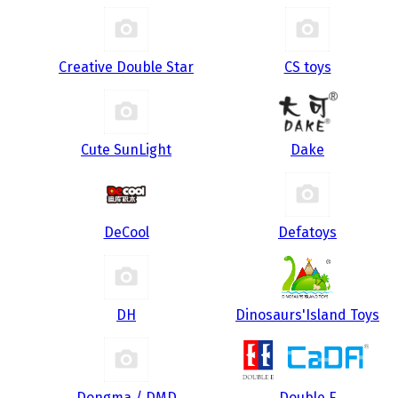
Creative Double Star
CS toys
Cute SunLight
Dake
DeCool
Defatoys
DH
Dinosaurs'Island Toys
Dongma / DMD
Double E