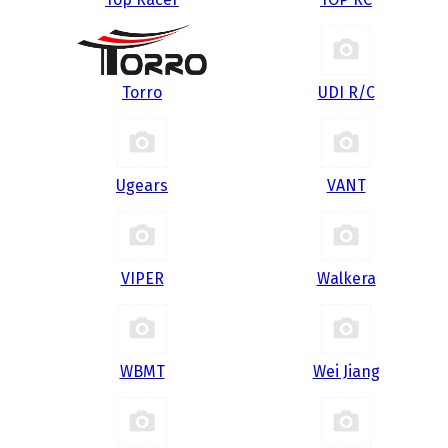
Torro
UDI R/С
Ugears
VANT
VIPER
Walkera
WBMT
Wei Jiang