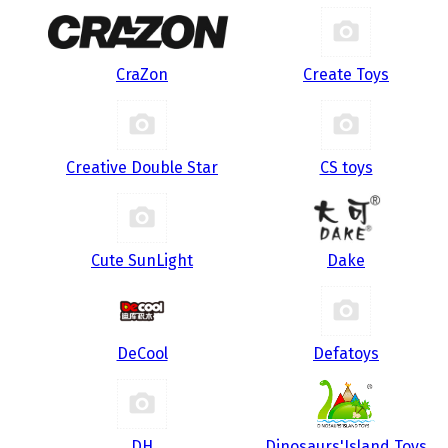
CraZon
Create Toys
Creative Double Star
CS toys
Cute SunLight
Dake
DeCool
Defatoys
DH
Dinosaurs'Island Toys