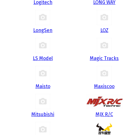
Logitech
LONG WAY
LongSen
LOZ
LS Model
Magic Tracks
Maisto
Maxiscoo
Mitsubishi
MJX R/C