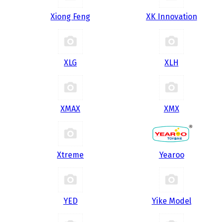
Xiong Feng
XK Innovation
XLG
XLH
XMAX
XMX
Xtreme
Yearoo
YED
Yike Model