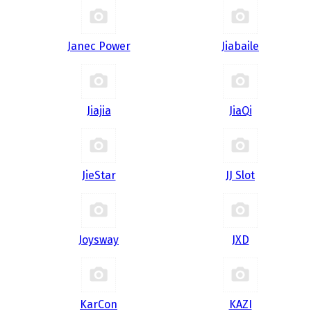
Janec Power
Jiabaile
Jiajia
JiaQi
JieStar
JJ Slot
Joysway
JXD
KarCon
KAZI