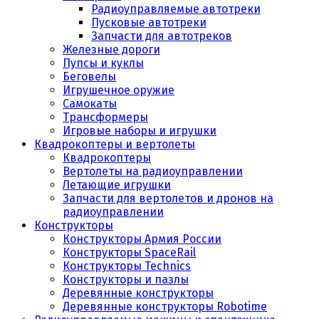
Радиоуправляемые автотреки
Пусковые автотреки
Запчасти для автотреков
Железные дороги
Пупсы и куклы
Беговелы
Игрушечное оружие
Самокаты
Трансформеры
Игровые наборы и игрушки
Квадрокоптеры и вертолеты
Квадрокоптеры
Вертолеты на радиоуправлении
Летающие игрушки
Запчасти для вертолетов и дронов на
радиоуправлении
Конструкторы
Конструкторы Армия России
Конструкторы SpaceRail
Конструкторы Technics
Конструкторы и пазлы
Деревянные конструкторы
Деревянные конструкторы Robotime