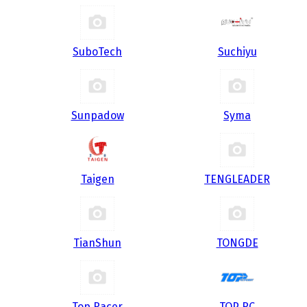
SuboTech
Suchiyu
Sunpadow
Syma
Taigen
TENGLEADER
TianShun
TONGDE
Top Racer
TOP RC