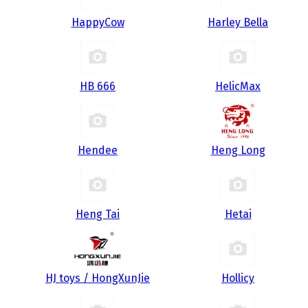
HappyCow
Harley Bella
HB 666
HelicMax
Hendee
Heng Long
Heng Tai
Hetai
HJ toys / HongXunJie
Hollicy