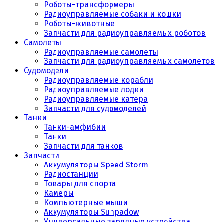
Роботы-трансформеры
Радиоуправляемые собаки и кошки
Роботы-животные
Запчасти для радиоуправляемых роботов
Самолеты
Радиоуправляемые самолеты
Запчасти для радиоуправляемых самолетов
Судомодели
Радиоуправляемые корабли
Радиоуправляемые лодки
Радиоуправляемые катера
Запчасти для судомоделей
Танки
Танки-амфибии
Танки
Запчасти для танков
Запчасти
Аккумуляторы Speed Storm
Радиостанции
Товары для спорта
Камеры
Компьютерные мыши
Аккумуляторы Sunpadow
Универсальные зарядные устройства