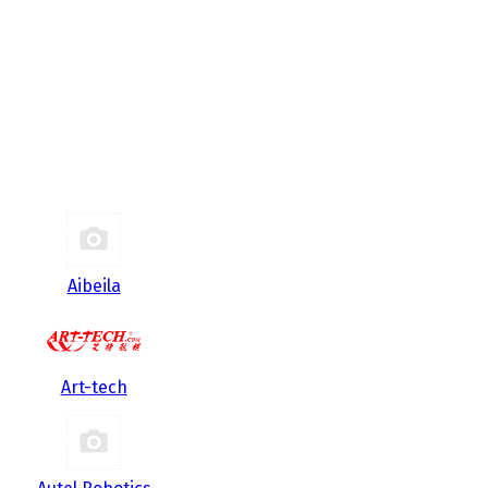
Aibeila
Art-tech