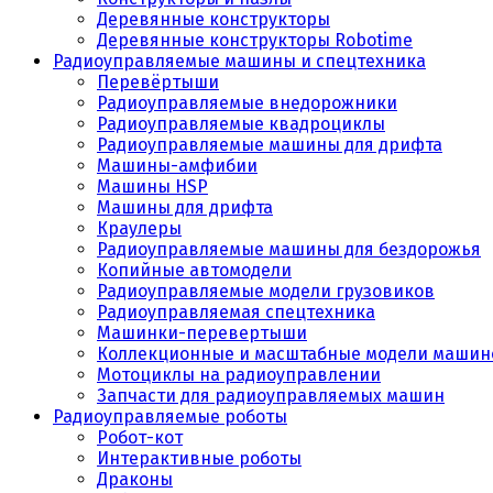
Деревянные конструкторы
Деревянные конструкторы Robotime
Радиоуправляемые машины и спецтехника
Перевёртыши
Радиоуправляемые внедорожники
Радиоуправляемые квадроциклы
Радиоуправляемые машины для дрифта
Машины-амфибии
Машины HSP
Машины для дрифта
Краулеры
Радиоуправляемые машины для бездорожья
Копийные автомодели
Радиоуправляемые модели грузовиков
Радиоуправляемая спецтехника
Машинки-перевертыши
Коллекционные и масштабные модели машин
Мотоциклы на радиоуправлении
Запчасти для радиоуправляемых машин
Радиоуправляемые роботы
Робот-кот
Интерактивные роботы
Драконы