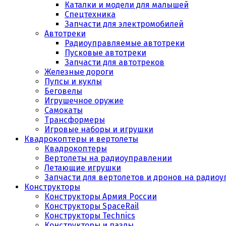
Каталки и модели для малышей
Спецтехника
Запчасти для электромобилей
Автотреки
Радиоуправляемые автотреки
Пусковые автотреки
Запчасти для автотреков
Железные дороги
Пупсы и куклы
Беговелы
Игрушечное оружие
Самокаты
Трансформеры
Игровые наборы и игрушки
Квадрокоптеры и вертолеты
Квадрокоптеры
Вертолеты на радиоуправлении
Летающие игрушки
Запчасти для вертолетов и дронов на радио
Конструкторы
Конструкторы Армия России
Конструкторы SpaceRail
Конструкторы Technics
Конструкторы и пазлы