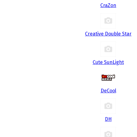
CraZon
Creative Double Star
Cute SunLight
DeCool
DH