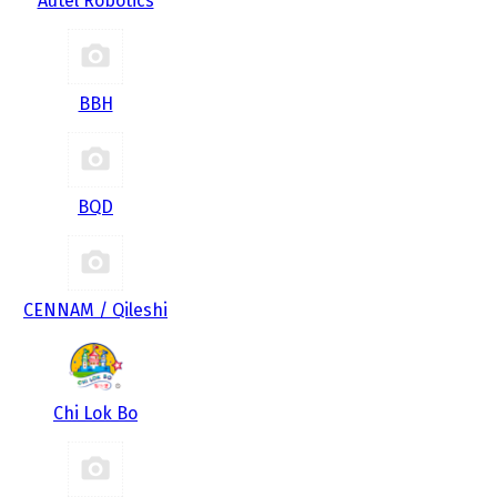
Autel Robotics
BBH
BQD
CENNAM / Qileshi
Chi Lok Bo