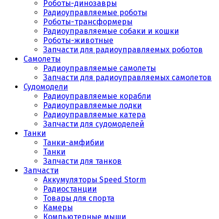
Роботы-динозавры
Радиоуправляемые роботы
Роботы-трансформеры
Радиоуправляемые собаки и кошки
Роботы-животные
Запчасти для радиоуправляемых роботов
Самолеты
Радиоуправляемые самолеты
Запчасти для радиоуправляемых самолетов
Судомодели
Радиоуправляемые корабли
Радиоуправляемые лодки
Радиоуправляемые катера
Запчасти для судомоделей
Танки
Танки-амфибии
Танки
Запчасти для танков
Запчасти
Аккумуляторы Speed Storm
Радиостанции
Товары для спорта
Камеры
Компьютерные мыши