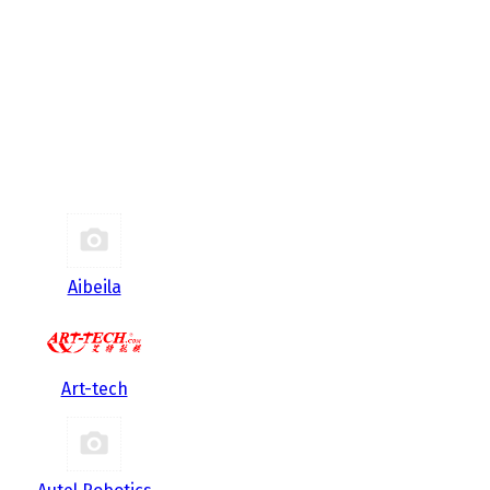
Aibeila
Art-tech