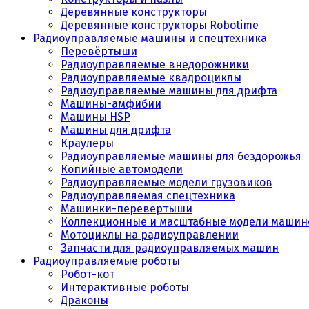
Деревянные конструкторы
Деревянные конструкторы Robotime
Радиоуправляемые машины и спецтехника
Перевёртыши
Радиоуправляемые внедорожники
Радиоуправляемые квадроциклы
Радиоуправляемые машины для дрифта
Машины-амфибии
Машины HSP
Машины для дрифта
Краулеры
Радиоуправляемые машины для бездорожья
Копийные автомодели
Радиоуправляемые модели грузовиков
Радиоуправляемая спецтехника
Машинки-перевертыши
Коллекционные и масштабные модели машин
Мотоциклы на радиоуправлении
Запчасти для радиоуправляемых машин
Радиоуправляемые роботы
Робот-кот
Интерактивные роботы
Драконы