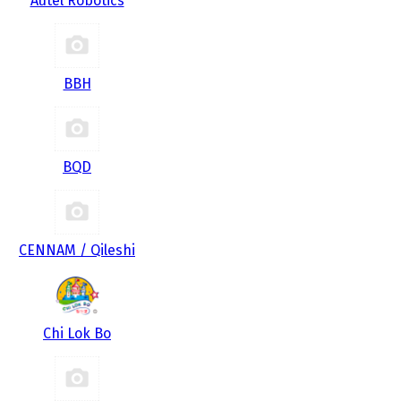
Autel Robotics
BBH
BQD
CENNAM / Qileshi
Chi Lok Bo