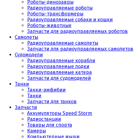
Роботы-динозавры
Радиоуправляемые роботы
Роботы-трансформеры
Радиоуправляемые собаки и кошки
Роботы-животные
Запчасти для радиоуправляемых роботов
Самолеты
Радиоуправляемые самолеты
Запчасти для радиоуправляемых самолетов
Судомодели
Радиоуправляемые корабли
Радиоуправляемые лодки
Радиоуправляемые катера
Запчасти для судомоделей
Танки
Танки-амфибии
Танки
Запчасти для танков
Запчасти
Аккумуляторы Speed Storm
Радиостанции
Товары для спорта
Камеры
Компьютерные мыши