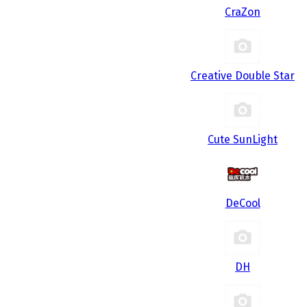
CraZon
Creative Double Star
Cute SunLight
DeCool
DH