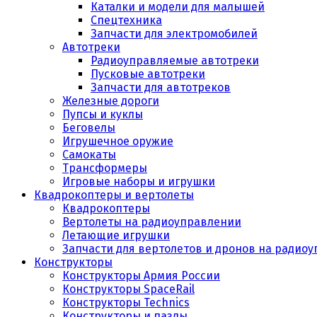
Каталки и модели для малышей
Спецтехника
Запчасти для электромобилей
Автотреки
Радиоуправляемые автотреки
Пусковые автотреки
Запчасти для автотреков
Железные дороги
Пупсы и куклы
Беговелы
Игрушечное оружие
Самокаты
Трансформеры
Игровые наборы и игрушки
Квадрокоптеры и вертолеты
Квадрокоптеры
Вертолеты на радиоуправлении
Летающие игрушки
Запчасти для вертолетов и дронов на радио
Конструкторы
Конструкторы Армия России
Конструкторы SpaceRail
Конструкторы Technics
Конструкторы и пазлы