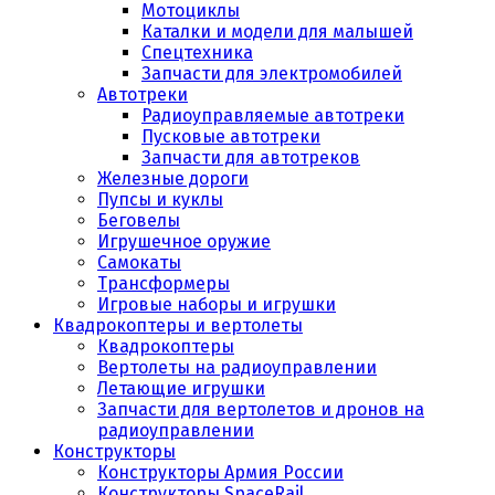
Мотоциклы
Каталки и модели для малышей
Спецтехника
Запчасти для электромобилей
Автотреки
Радиоуправляемые автотреки
Пусковые автотреки
Запчасти для автотреков
Железные дороги
Пупсы и куклы
Беговелы
Игрушечное оружие
Самокаты
Трансформеры
Игровые наборы и игрушки
Квадрокоптеры и вертолеты
Квадрокоптеры
Вертолеты на радиоуправлении
Летающие игрушки
Запчасти для вертолетов и дронов на
радиоуправлении
Конструкторы
Конструкторы Армия России
Конструкторы SpaceRail