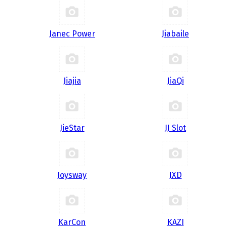
Janec Power
Jiabaile
Jiajia
JiaQi
JieStar
JJ Slot
Joysway
JXD
KarCon
KAZI