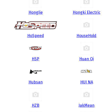
HongJie
Hongki Electric
HoSpeed
HouseHold
HSP
Huan Qi
Hubsan
HUI NA
HZB
JakMean