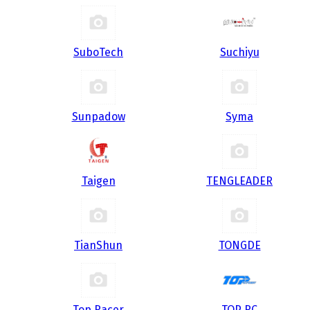
SuboTech
Suchiyu
Sunpadow
Syma
Taigen
TENGLEADER
TianShun
TONGDE
Top Racer
TOP RC