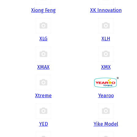
Xiong Feng
XK Innovation
XLG
XLH
XMAX
XMX
Xtreme
Yearoo
YED
Yike Model