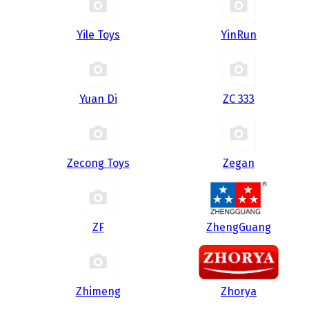
Yile Toys
YinRun
Yuan Di
ZC 333
Zecong Toys
Zegan
ZF
ZhengGuang
Zhimeng
Zhorya