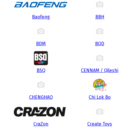
Baofeng
BBH
BDM
BQD
BSQ
CENNAM / Qileshi
CHENGHAO
Chi Lok Bo
CraZon
Create Toys