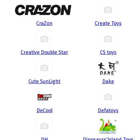
CraZon
Create Toys
Creative Double Star
CS toys
Cute SunLight
Dake
DeCool
Defatoys
DH
Dinosaurs'Island Toys