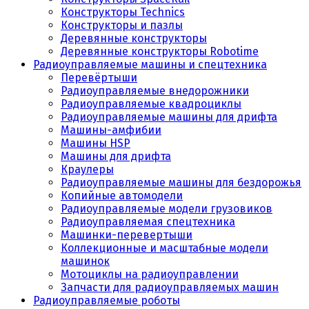
Конструкторы Technics
Конструкторы и пазлы
Деревянные конструкторы
Деревянные конструкторы Robotime
Радиоуправляемые машины и спецтехника
Перевёртыши
Радиоуправляемые внедорожники
Радиоуправляемые квадроциклы
Радиоуправляемые машины для дрифта
Машины-амфибии
Машины HSP
Машины для дрифта
Краулеры
Радиоуправляемые машины для бездорожья
Копийные автомодели
Радиоуправляемые модели грузовиков
Радиоуправляемая спецтехника
Машинки-перевертыши
Коллекционные и масштабные модели
машинок
Мотоциклы на радиоуправлении
Запчасти для радиоуправляемых машин
Радиоуправляемые роботы