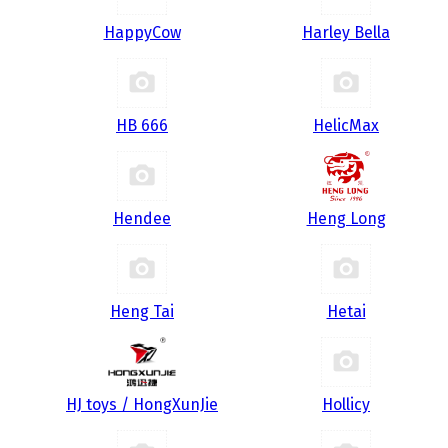
HappyCow
Harley Bella
HB 666
HelicMax
Hendee
Heng Long
Heng Tai
Hetai
HJ toys / HongXunJie
Hollicy