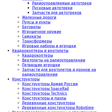
Радиоуправляемые автотреки
Пусковые автотреки
Запчасти для автотреков
Железные дороги
Пупсы и куклы
Беговелы
Игрушечное оружие
Самокаты
Трансформеры
Игровые наборы и игрушки
Квадрокоптеры и вертолеты
Квадрокоптеры
Вертолеты на радиоуправлении
Летающие игрушки
Запчасти для вертолетов и дронов на
радиоуправлении
Конструкторы
Конструкторы Армия России
Конструкторы SpaceRail
Конструкторы Technics
Конструкторы и пазлы
Деревянные конструкторы
Деревянные конструкторы Robotime