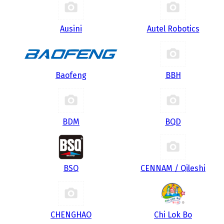
Ausini
Autel Robotics
Baofeng
BBH
BDM
BQD
BSQ
CENNAM / Qileshi
CHENGHAO
Chi Lok Bo