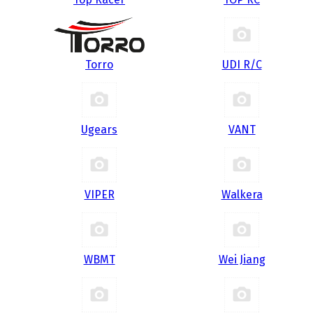
Torro
UDI R/С
Ugears
VANT
VIPER
Walkera
WBMT
Wei Jiang