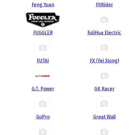
Feng Yuan
FitRider
FUGGLER
FuliHua Electric
FUTAI
FX (Fei Xiong)
G.T. Power
GK Racer
GoPro
Great Wall