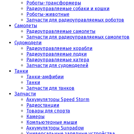
Роботы-трансформеры
Радиоуправляемые собаки и кошки
Роботы-животные
Запчасти для радиоуправляемых роботов
Самолеты
Радиоуправляемые самолеты
Запчасти для радиоуправляемых самолетов
Судомодели
Радиоуправляемые корабли
Радиоуправляемые лодки
Радиоуправляемые катера
Запчасти для судомоделей
Танки
Танки-амфибии
Танки
Запчасти для танков
Запчасти
Аккумуляторы Speed Storm
Радиостанции
Товары для спорта
Камеры
Компьютерные мыши
Аккумуляторы Sunpadow
Универсальные зарядные устройства