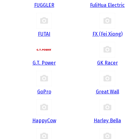
FUGGLER
FuliHua Electric
FUTAI
FX (Fei Xiong)
G.T. Power
GK Racer
GoPro
Great Wall
HappyCow
Harley Bella