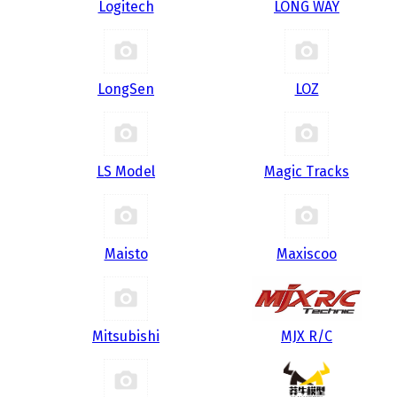
Logitech
LONG WAY
LongSen
LOZ
LS Model
Magic Tracks
Maisto
Maxiscoo
Mitsubishi
MJX R/C