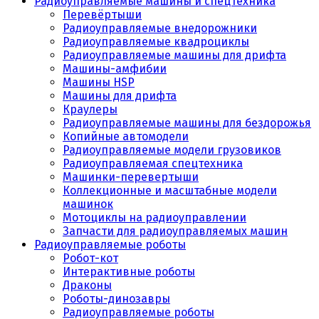
Радиоуправляемые машины и спецтехника
Перевёртыши
Радиоуправляемые внедорожники
Радиоуправляемые квадроциклы
Радиоуправляемые машины для дрифта
Машины-амфибии
Машины HSP
Машины для дрифта
Краулеры
Радиоуправляемые машины для бездорожья
Копийные автомодели
Радиоуправляемые модели грузовиков
Радиоуправляемая спецтехника
Машинки-перевертыши
Коллекционные и масштабные модели
машинок
Мотоциклы на радиоуправлении
Запчасти для радиоуправляемых машин
Радиоуправляемые роботы
Робот-кот
Интерактивные роботы
Драконы
Роботы-динозавры
Радиоуправляемые роботы