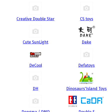
Creative Double Star
CS toys
Cute SunLight
Dake
DeCool
Defatoys
DH
Dinosaurs'Island Toys
Dongma / DMD
Double E