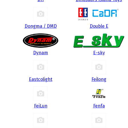
Dongma / DMD
Double E
Dynam
E-sky
Eastcolight
Feilong
FeiLun
Fenfa