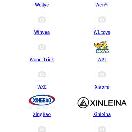
Wellye
WenYi
Winyea
WL toys
Wood Trick
WPL
WXE
Xiaomi
XingBao
Xinleina