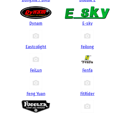
Dynam
E-sky
Eastcolight
Feilong
FeiLun
Fenfa
Feng Yuan
FitRider