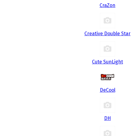
CraZon
Creative Double Star
Cute SunLight
DeCool
DH