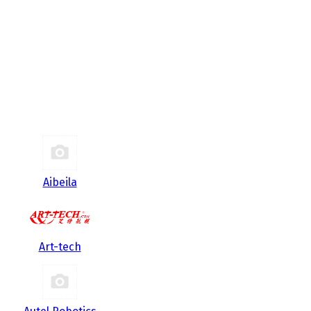
Aibeila
Art-tech