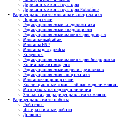
Деревянные конструкторы
Деревянные конструкторы Robotime
Радиоуправляемые машины и спецтехника
Перевёртыши
Радиоуправляемые внедорожники
Радиоуправляемые квадроциклы
Радиоуправляемые машины для дрифта
Машины-амфибии
Машины HSP
Машины для дрифта
Краулеры
Радиоуправляемые машины для бездорожья
Копийные автомодели
Радиоуправляемые модели грузовиков
Радиоуправляемая спецтехника
Машинки-перевертыши
Коллекционные и масштабные модели машин
Мотоциклы на радиоуправлении
Запчасти для радиоуправляемых машин
Радиоуправляемые роботы
Робот-кот
Интерактивные роботы
Драконы