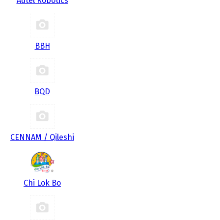
Autel Robotics
BBH
BQD
CENNAM / Qileshi
Chi Lok Bo