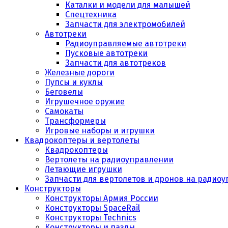
Каталки и модели для малышей
Спецтехника
Запчасти для электромобилей
Автотреки
Радиоуправляемые автотреки
Пусковые автотреки
Запчасти для автотреков
Железные дороги
Пупсы и куклы
Беговелы
Игрушечное оружие
Самокаты
Трансформеры
Игровые наборы и игрушки
Квадрокоптеры и вертолеты
Квадрокоптеры
Вертолеты на радиоуправлении
Летающие игрушки
Запчасти для вертолетов и дронов на радио
Конструкторы
Конструкторы Армия России
Конструкторы SpaceRail
Конструкторы Technics
Конструкторы и пазлы