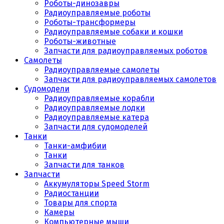
Роботы-динозавры
Радиоуправляемые роботы
Роботы-трансформеры
Радиоуправляемые собаки и кошки
Роботы-животные
Запчасти для радиоуправляемых роботов
Самолеты
Радиоуправляемые самолеты
Запчасти для радиоуправляемых самолетов
Судомодели
Радиоуправляемые корабли
Радиоуправляемые лодки
Радиоуправляемые катера
Запчасти для судомоделей
Танки
Танки-амфибии
Танки
Запчасти для танков
Запчасти
Аккумуляторы Speed Storm
Радиостанции
Товары для спорта
Камеры
Компьютерные мыши