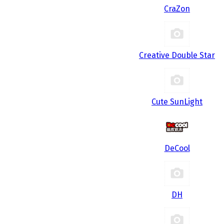
CraZon
Creative Double Star
Cute SunLight
DeCool
DH