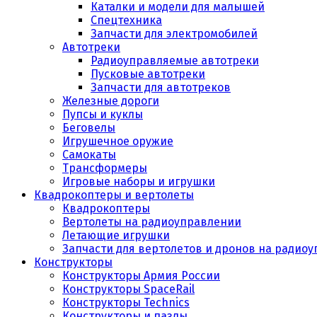
Каталки и модели для малышей
Спецтехника
Запчасти для электромобилей
Автотреки
Радиоуправляемые автотреки
Пусковые автотреки
Запчасти для автотреков
Железные дороги
Пупсы и куклы
Беговелы
Игрушечное оружие
Самокаты
Трансформеры
Игровые наборы и игрушки
Квадрокоптеры и вертолеты
Квадрокоптеры
Вертолеты на радиоуправлении
Летающие игрушки
Запчасти для вертолетов и дронов на радио
Конструкторы
Конструкторы Армия России
Конструкторы SpaceRail
Конструкторы Technics
Конструкторы и пазлы