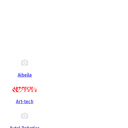
Aibeila
Art-tech