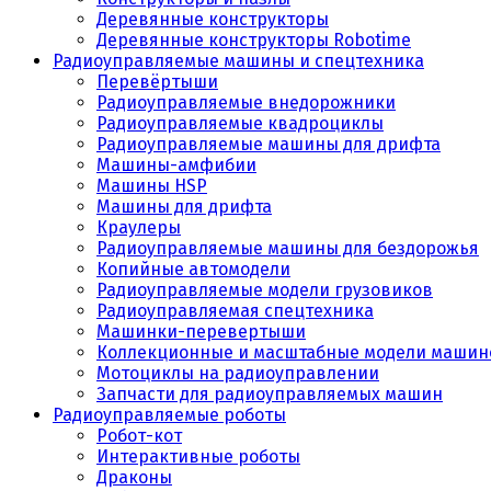
Деревянные конструкторы
Деревянные конструкторы Robotime
Радиоуправляемые машины и спецтехника
Перевёртыши
Радиоуправляемые внедорожники
Радиоуправляемые квадроциклы
Радиоуправляемые машины для дрифта
Машины-амфибии
Машины HSP
Машины для дрифта
Краулеры
Радиоуправляемые машины для бездорожья
Копийные автомодели
Радиоуправляемые модели грузовиков
Радиоуправляемая спецтехника
Машинки-перевертыши
Коллекционные и масштабные модели машин
Мотоциклы на радиоуправлении
Запчасти для радиоуправляемых машин
Радиоуправляемые роботы
Робот-кот
Интерактивные роботы
Драконы