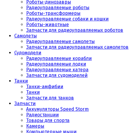
Роботы-динозавры
Радиоуправляемые роботы
Роботы-трансформеры
Радиоуправляемые собаки и кошки
Роботы-животные
Запчасти для радиоуправляемых роботов
Самолеты
Радиоуправляемые самолеты
Запчасти для радиоуправляемых самолетов
Судомодели
Радиоуправляемые корабли
Радиоуправляемые лодки
Радиоуправляемые катера
Запчасти для судомоделей
Танки
Танки-амфибии
Танки
Запчасти для танков
Запчасти
Аккумуляторы Speed Storm
Радиостанции
Товары для спорта
Камеры
Компьютерные мыши