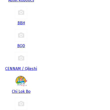
Autel Robotics
BBH
BQD
CENNAM / Qileshi
Chi Lok Bo