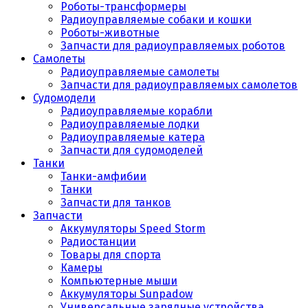
Роботы-трансформеры
Радиоуправляемые собаки и кошки
Роботы-животные
Запчасти для радиоуправляемых роботов
Самолеты
Радиоуправляемые самолеты
Запчасти для радиоуправляемых самолетов
Судомодели
Радиоуправляемые корабли
Радиоуправляемые лодки
Радиоуправляемые катера
Запчасти для судомоделей
Танки
Танки-амфибии
Танки
Запчасти для танков
Запчасти
Аккумуляторы Speed Storm
Радиостанции
Товары для спорта
Камеры
Компьютерные мыши
Аккумуляторы Sunpadow
Универсальные зарядные устройства