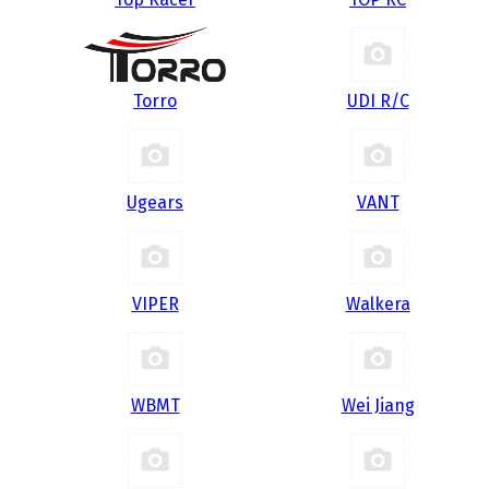
Torro
UDI R/С
Ugears
VANT
VIPER
Walkera
WBMT
Wei Jiang