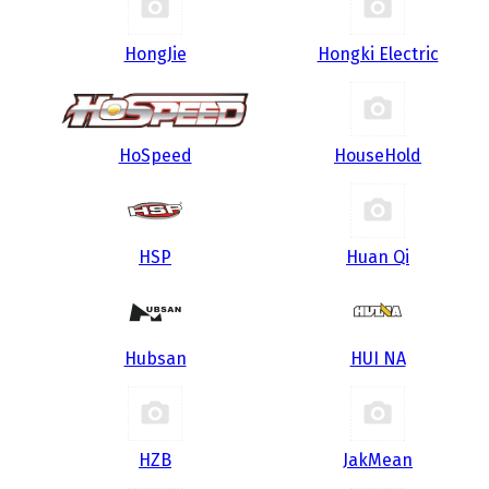
HongJie
Hongki Electric
HoSpeed
HouseHold
HSP
Huan Qi
Hubsan
HUI NA
HZB
JakMean