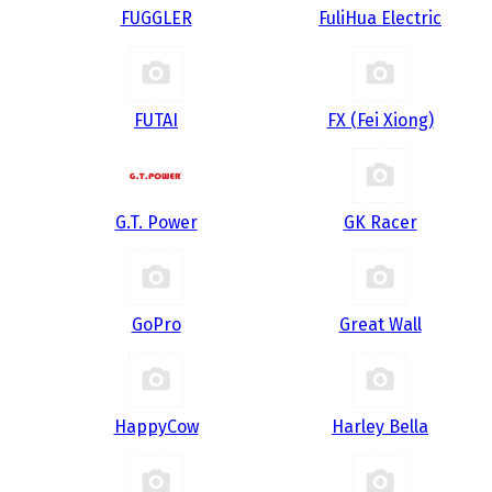
FUGGLER
FuliHua Electric
FUTAI
FX (Fei Xiong)
G.T. Power
GK Racer
GoPro
Great Wall
HappyCow
Harley Bella