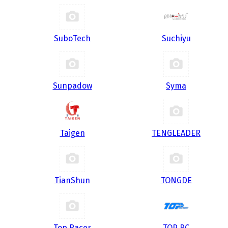
SuboTech
Suchiyu
Sunpadow
Syma
Taigen
TENGLEADER
TianShun
TONGDE
Top Racer
TOP RC