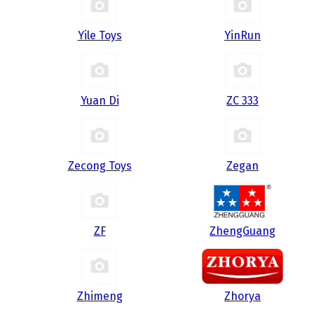
Yile Toys
YinRun
Yuan Di
ZC 333
Zecong Toys
Zegan
ZF
ZhengGuang
Zhimeng
Zhorya