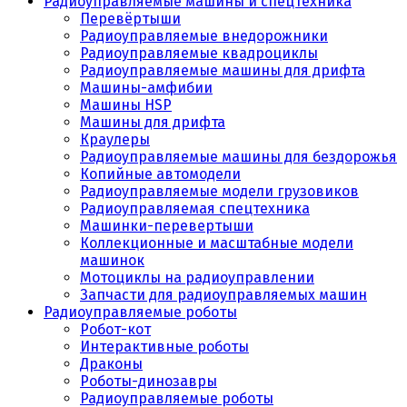
Радиоуправляемые машины и спецтехника
Перевёртыши
Радиоуправляемые внедорожники
Радиоуправляемые квадроциклы
Радиоуправляемые машины для дрифта
Машины-амфибии
Машины HSP
Машины для дрифта
Краулеры
Радиоуправляемые машины для бездорожья
Копийные автомодели
Радиоуправляемые модели грузовиков
Радиоуправляемая спецтехника
Машинки-перевертыши
Коллекционные и масштабные модели
машинок
Мотоциклы на радиоуправлении
Запчасти для радиоуправляемых машин
Радиоуправляемые роботы
Робот-кот
Интерактивные роботы
Драконы
Роботы-динозавры
Радиоуправляемые роботы