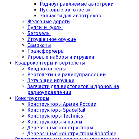
Радиоуправляемые автотреки
Пусковые автотреки
Запчасти для автотреков
Железные дороги
Пупсы и куклы
Беговелы
Игрушечное оружие
Самокаты
Трансформеры
Игровые наборы и игрушки
Квадрокоптеры и вертолеты
Квадрокоптеры
Вертолеты на радиоуправлении
Летающие игрушки
Запчасти для вертолетов и дронов на
радиоуправлении
Конструкторы
Конструкторы Армия России
Конструкторы SpaceRail
Конструкторы Technics
Конструкторы и пазлы
Деревянные конструкторы
Деревянные конструкторы Robotime