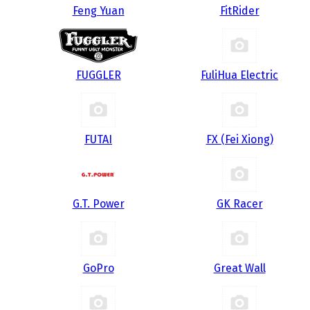
Feng Yuan
FitRider
FUGGLER
FuliHua Electric
FUTAI
FX (Fei Xiong)
G.T. Power
GK Racer
GoPro
Great Wall