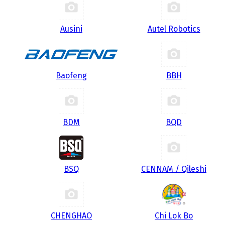
Ausini
Autel Robotics
Baofeng
BBH
BDM
BQD
BSQ
CENNAM / Qileshi
CHENGHAO
Chi Lok Bo