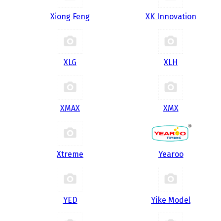
Xiong Feng
XK Innovation
XLG
XLH
XMAX
XMX
Xtreme
Yearoo
YED
Yike Model