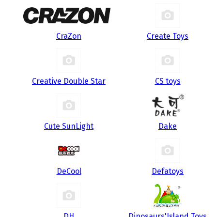
CraZon
Create Toys
Creative Double Star
CS toys
Cute SunLight
Dake
DeCool
Defatoys
DH
Dinosaurs'Island Toys