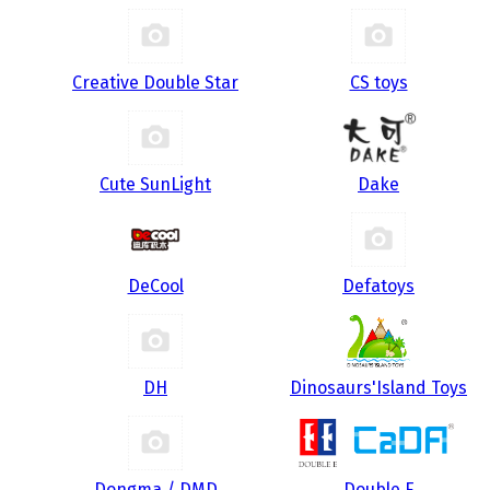
Creative Double Star
CS toys
Cute SunLight
Dake
DeCool
Defatoys
DH
Dinosaurs'Island Toys
Dongma / DMD
Double E