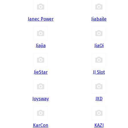
Janec Power
Jiabaile
Jiajia
JiaQi
JieStar
JJ Slot
Joysway
JXD
KarCon
KAZI