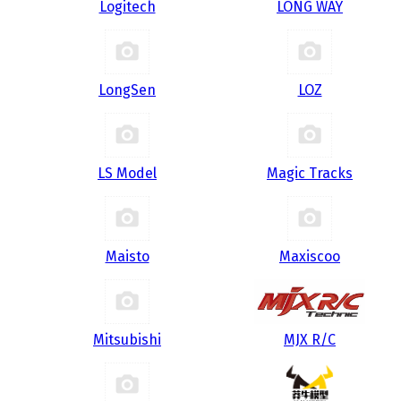
Logitech
LONG WAY
LongSen
LOZ
LS Model
Magic Tracks
Maisto
Maxiscoo
Mitsubishi
MJX R/C