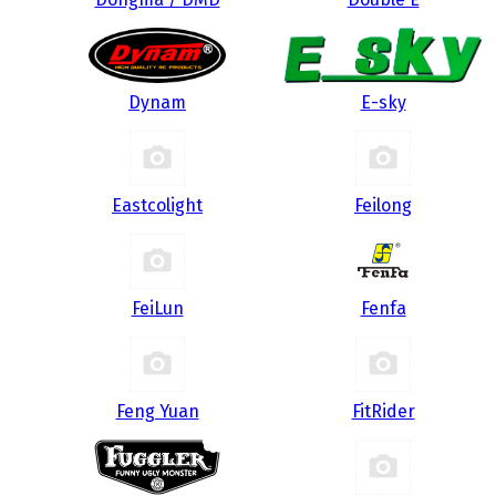
Dynam
E-sky
Eastcolight
Feilong
FeiLun
Fenfa
Feng Yuan
FitRider