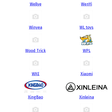
Wellye
WenYi
Winyea
WL toys
Wood Trick
WPL
WXE
Xiaomi
XingBao
Xinleina