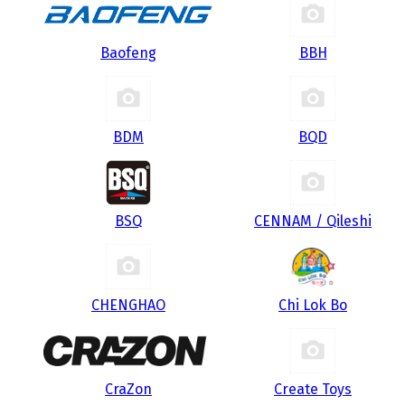
Baofeng
BBH
BDM
BQD
BSQ
CENNAM / Qileshi
CHENGHAO
Chi Lok Bo
CraZon
Create Toys