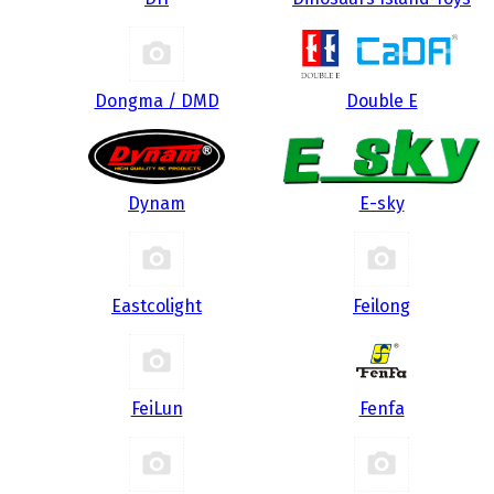
Dongma / DMD
Double E
Dynam
E-sky
Eastcolight
Feilong
FeiLun
Fenfa