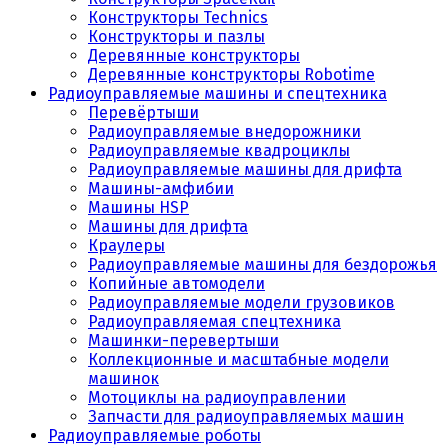
Конструкторы Technics
Конструкторы и пазлы
Деревянные конструкторы
Деревянные конструкторы Robotime
Радиоуправляемые машины и спецтехника
Перевёртыши
Радиоуправляемые внедорожники
Радиоуправляемые квадроциклы
Радиоуправляемые машины для дрифта
Машины-амфибии
Машины HSP
Машины для дрифта
Краулеры
Радиоуправляемые машины для бездорожья
Копийные автомодели
Радиоуправляемые модели грузовиков
Радиоуправляемая спецтехника
Машинки-перевертыши
Коллекционные и масштабные модели
машинок
Мотоциклы на радиоуправлении
Запчасти для радиоуправляемых машин
Радиоуправляемые роботы