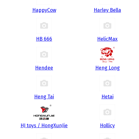
HappyCow
Harley Bella
HB 666
HelicMax
Hendee
Heng Long
Heng Tai
Hetai
HJ toys / HongXunJie
Hollicy