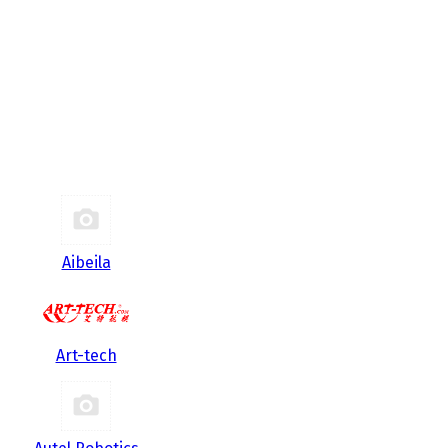
Aibeila
Art-tech