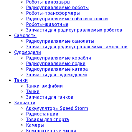
Роботы-динозавры
Радиоуправляемые роботы
Роботы-трансформеры
Радиоуправляемые собаки и кошки
Роботы-животные
Запчасти для радиоуправляемых роботов
Самолеты
Радиоуправляемые самолеты
Запчасти для радиоуправляемых самолетов
Судомодели
Радиоуправляемые корабли
Радиоуправляемые лодки
Радиоуправляемые катера
Запчасти для судомоделей
Танки
Танки-амфибии
Танки
Запчасти для танков
Запчасти
Аккумуляторы Speed Storm
Радиостанции
Товары для спорта
Камеры
Компьютерные мыши