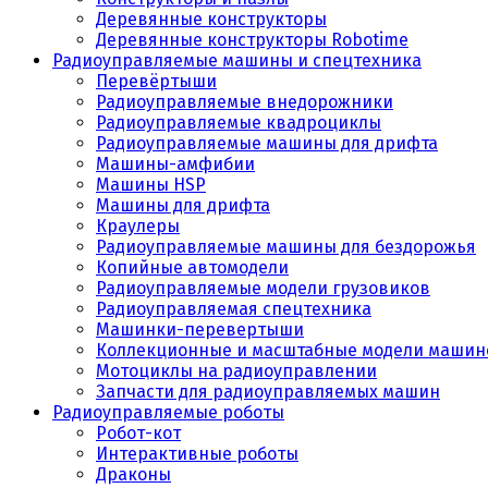
Деревянные конструкторы
Деревянные конструкторы Robotime
Радиоуправляемые машины и спецтехника
Перевёртыши
Радиоуправляемые внедорожники
Радиоуправляемые квадроциклы
Радиоуправляемые машины для дрифта
Машины-амфибии
Машины HSP
Машины для дрифта
Краулеры
Радиоуправляемые машины для бездорожья
Копийные автомодели
Радиоуправляемые модели грузовиков
Радиоуправляемая спецтехника
Машинки-перевертыши
Коллекционные и масштабные модели машин
Мотоциклы на радиоуправлении
Запчасти для радиоуправляемых машин
Радиоуправляемые роботы
Робот-кот
Интерактивные роботы
Драконы