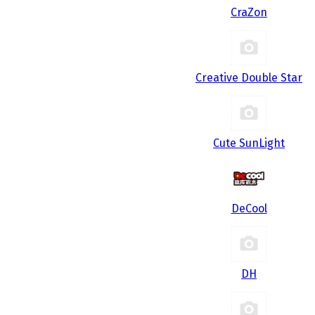
CraZon
Creative Double Star
Cute SunLight
DeCool
DH