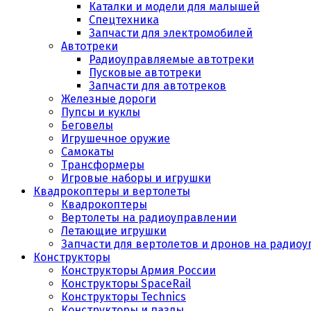
Каталки и модели для малышей
Спецтехника
Запчасти для электромобилей
Автотреки
Радиоуправляемые автотреки
Пусковые автотреки
Запчасти для автотреков
Железные дороги
Пупсы и куклы
Беговелы
Игрушечное оружие
Самокаты
Трансформеры
Игровые наборы и игрушки
Квадрокоптеры и вертолеты
Квадрокоптеры
Вертолеты на радиоуправлении
Летающие игрушки
Запчасти для вертолетов и дронов на радио
Конструкторы
Конструкторы Армия России
Конструкторы SpaceRail
Конструкторы Technics
Конструкторы и пазлы