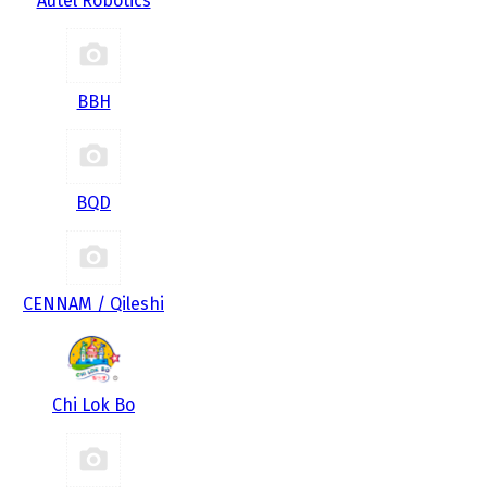
Autel Robotics
BBH
BQD
CENNAM / Qileshi
Chi Lok Bo