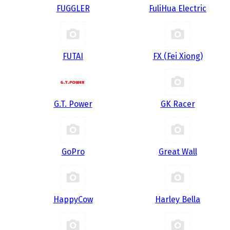
FUGGLER
FuliHua Electric
FUTAI
FX (Fei Xiong)
G.T. Power
GK Racer
GoPro
Great Wall
HappyCow
Harley Bella