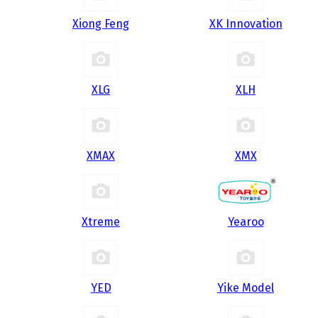
Xiong Feng
XK Innovation
XLG
XLH
XMAX
XMX
Xtreme
Yearoo
YED
Yike Model