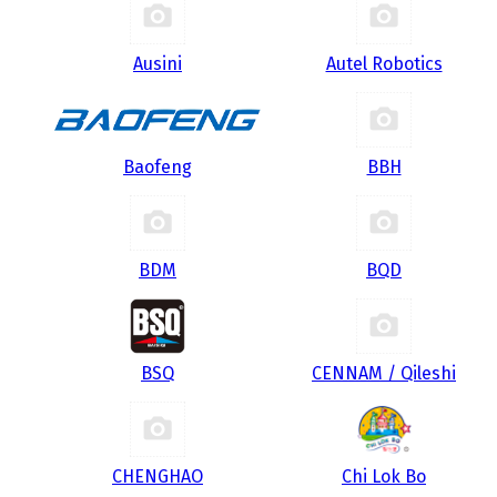
Ausini
Autel Robotics
Baofeng
BBH
BDM
BQD
BSQ
CENNAM / Qileshi
CHENGHAO
Chi Lok Bo