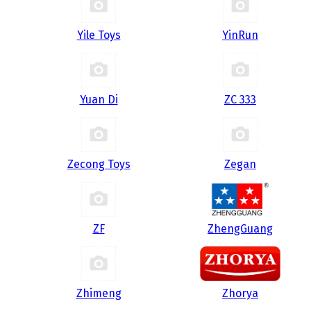
Yile Toys
YinRun
Yuan Di
ZC 333
Zecong Toys
Zegan
ZF
ZhengGuang
Zhimeng
Zhorya