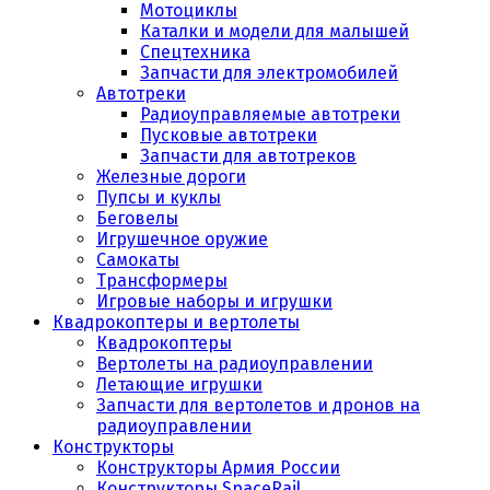
Мотоциклы
Каталки и модели для малышей
Спецтехника
Запчасти для электромобилей
Автотреки
Радиоуправляемые автотреки
Пусковые автотреки
Запчасти для автотреков
Железные дороги
Пупсы и куклы
Беговелы
Игрушечное оружие
Самокаты
Трансформеры
Игровые наборы и игрушки
Квадрокоптеры и вертолеты
Квадрокоптеры
Вертолеты на радиоуправлении
Летающие игрушки
Запчасти для вертолетов и дронов на
радиоуправлении
Конструкторы
Конструкторы Армия России
Конструкторы SpaceRail