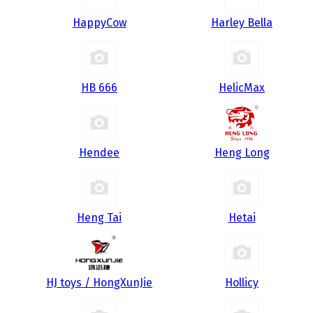
HappyCow
Harley Bella
HB 666
HelicMax
Hendee
Heng Long
Heng Tai
Hetai
HJ toys / HongXunJie
Hollicy