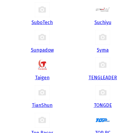
SuboTech
Suchiyu
Sunpadow
Syma
Taigen
TENGLEADER
TianShun
TONGDE
Top Racer
TOP RC