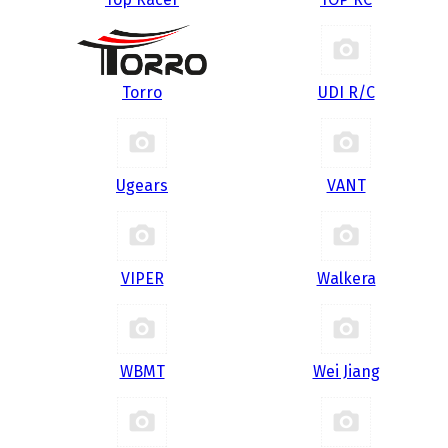
Torro
UDI R/С
Ugears
VANT
VIPER
Walkera
WBMT
Wei Jiang