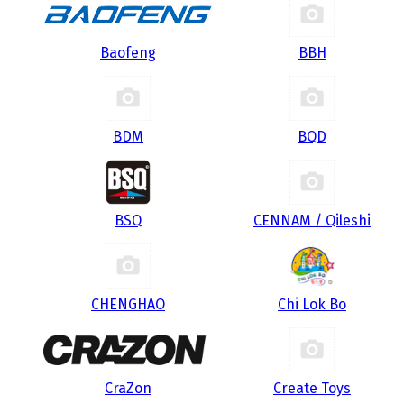
Baofeng
BBH
BDM
BQD
BSQ
CENNAM / Qileshi
CHENGHAO
Chi Lok Bo
CraZon
Create Toys