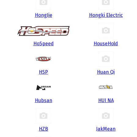
HongJie
Hongki Electric
HoSpeed
HouseHold
HSP
Huan Qi
Hubsan
HUI NA
HZB
JakMean