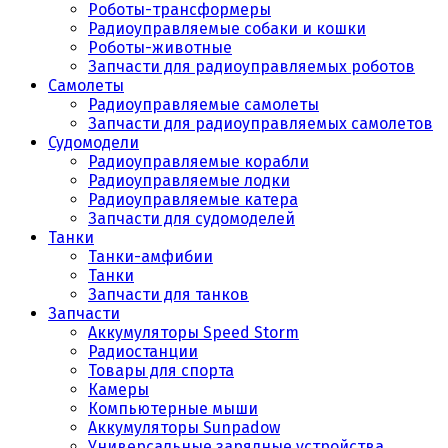
Роботы-трансформеры
Радиоуправляемые собаки и кошки
Роботы-животные
Запчасти для радиоуправляемых роботов
Самолеты
Радиоуправляемые самолеты
Запчасти для радиоуправляемых самолетов
Судомодели
Радиоуправляемые корабли
Радиоуправляемые лодки
Радиоуправляемые катера
Запчасти для судомоделей
Танки
Танки-амфибии
Танки
Запчасти для танков
Запчасти
Аккумуляторы Speed Storm
Радиостанции
Товары для спорта
Камеры
Компьютерные мыши
Аккумуляторы Sunpadow
Универсальные зарядные устройства