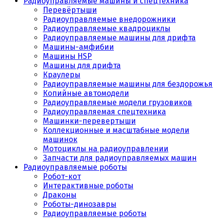
Радиоуправляемые машины и спецтехника
Перевёртыши
Радиоуправляемые внедорожники
Радиоуправляемые квадроциклы
Радиоуправляемые машины для дрифта
Машины-амфибии
Машины HSP
Машины для дрифта
Краулеры
Радиоуправляемые машины для бездорожья
Копийные автомодели
Радиоуправляемые модели грузовиков
Радиоуправляемая спецтехника
Машинки-перевертыши
Коллекционные и масштабные модели
машинок
Мотоциклы на радиоуправлении
Запчасти для радиоуправляемых машин
Радиоуправляемые роботы
Робот-кот
Интерактивные роботы
Драконы
Роботы-динозавры
Радиоуправляемые роботы