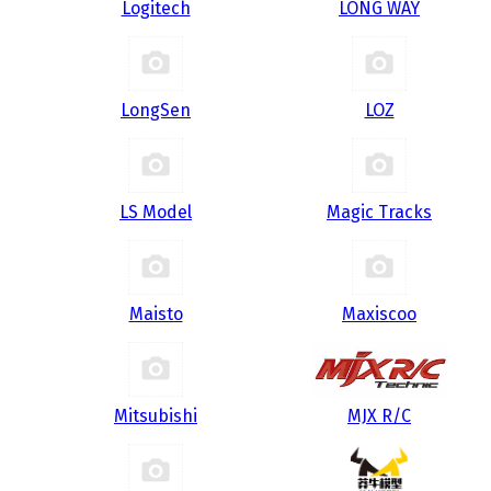
Logitech
LONG WAY
LongSen
LOZ
LS Model
Magic Tracks
Maisto
Maxiscoo
Mitsubishi
MJX R/C