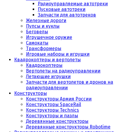
Радиоуправляемые автотреки
Пусковые автотреки
Запчасти для автотреков
Железные дороги
Пупсы и куклы
Беговелы
Игрушечное оружие
Самокаты
Трансформеры
Игровые наборы и игрушки
Квадрокоптеры и вертолеты
Квадрокоптеры
Вертолеты на радиоуправлении
Летающие игрушки
Запчасти для вертолетов и дронов на
радиоуправлении
Конструкторы
Конструкторы Армия России
Конструкторы SpaceRail
Конструкторы Technics
Конструкторы и пазлы
Деревянные конструкторы
Деревянные конструкторы Robotime