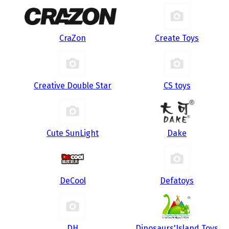
CraZon
Create Toys
Creative Double Star
CS toys
Cute SunLight
Dake
DeCool
Defatoys
DH
Dinosaurs'Island Toys