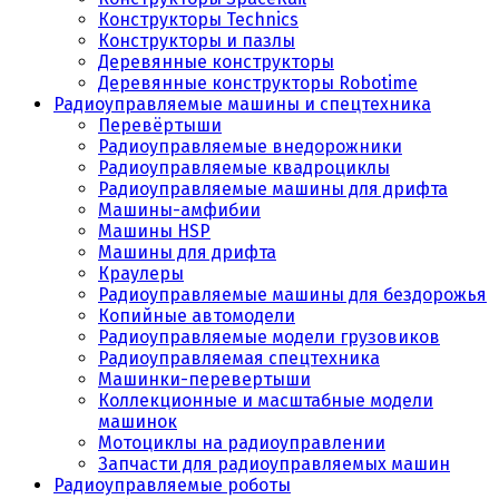
Конструкторы Technics
Конструкторы и пазлы
Деревянные конструкторы
Деревянные конструкторы Robotime
Радиоуправляемые машины и спецтехника
Перевёртыши
Радиоуправляемые внедорожники
Радиоуправляемые квадроциклы
Радиоуправляемые машины для дрифта
Машины-амфибии
Машины HSP
Машины для дрифта
Краулеры
Радиоуправляемые машины для бездорожья
Копийные автомодели
Радиоуправляемые модели грузовиков
Радиоуправляемая спецтехника
Машинки-перевертыши
Коллекционные и масштабные модели
машинок
Мотоциклы на радиоуправлении
Запчасти для радиоуправляемых машин
Радиоуправляемые роботы