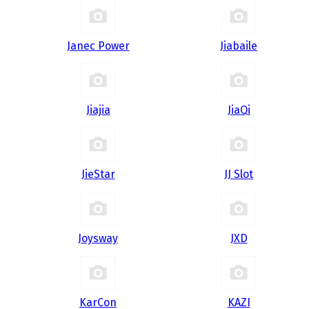
Janec Power
Jiabaile
Jiajia
JiaQi
JieStar
JJ Slot
Joysway
JXD
KarCon
KAZI