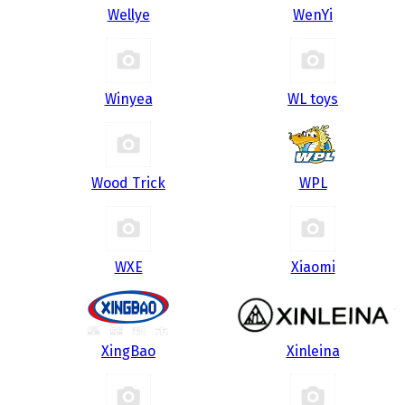
Wellye
WenYi
Winyea
WL toys
Wood Trick
WPL
WXE
Xiaomi
XingBao
Xinleina