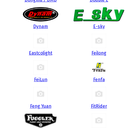
Dynam
E-sky
Eastcolight
Feilong
FeiLun
Fenfa
Feng Yuan
FitRider