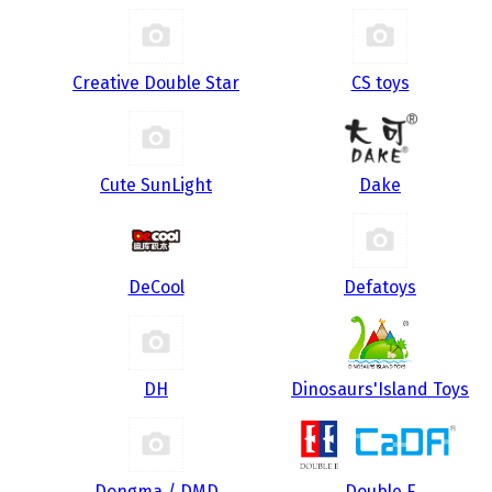
Creative Double Star
CS toys
Cute SunLight
Dake
DeCool
Defatoys
DH
Dinosaurs'Island Toys
Dongma / DMD
Double E