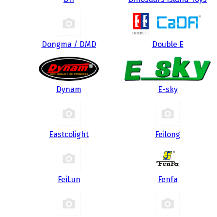
Dongma / DMD
Double E
Dynam
E-sky
Eastcolight
Feilong
FeiLun
Fenfa