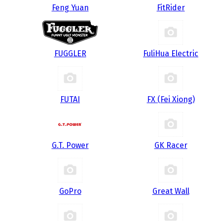
Feng Yuan
FitRider
FUGGLER
FuliHua Electric
FUTAI
FX (Fei Xiong)
G.T. Power
GK Racer
GoPro
Great Wall