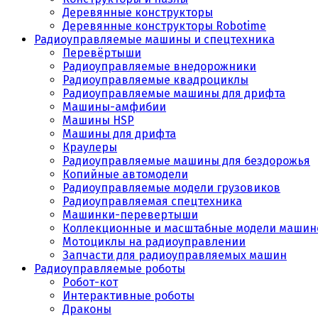
Деревянные конструкторы
Деревянные конструкторы Robotime
Радиоуправляемые машины и спецтехника
Перевёртыши
Радиоуправляемые внедорожники
Радиоуправляемые квадроциклы
Радиоуправляемые машины для дрифта
Машины-амфибии
Машины HSP
Машины для дрифта
Краулеры
Радиоуправляемые машины для бездорожья
Копийные автомодели
Радиоуправляемые модели грузовиков
Радиоуправляемая спецтехника
Машинки-перевертыши
Коллекционные и масштабные модели машин
Мотоциклы на радиоуправлении
Запчасти для радиоуправляемых машин
Радиоуправляемые роботы
Робот-кот
Интерактивные роботы
Драконы