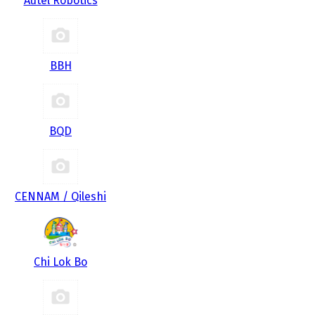
Autel Robotics
BBH
BQD
CENNAM / Qileshi
Chi Lok Bo