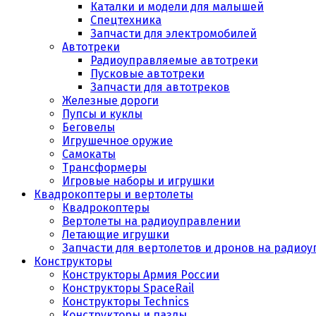
Каталки и модели для малышей
Спецтехника
Запчасти для электромобилей
Автотреки
Радиоуправляемые автотреки
Пусковые автотреки
Запчасти для автотреков
Железные дороги
Пупсы и куклы
Беговелы
Игрушечное оружие
Самокаты
Трансформеры
Игровые наборы и игрушки
Квадрокоптеры и вертолеты
Квадрокоптеры
Вертолеты на радиоуправлении
Летающие игрушки
Запчасти для вертолетов и дронов на радио
Конструкторы
Конструкторы Армия России
Конструкторы SpaceRail
Конструкторы Technics
Конструкторы и пазлы