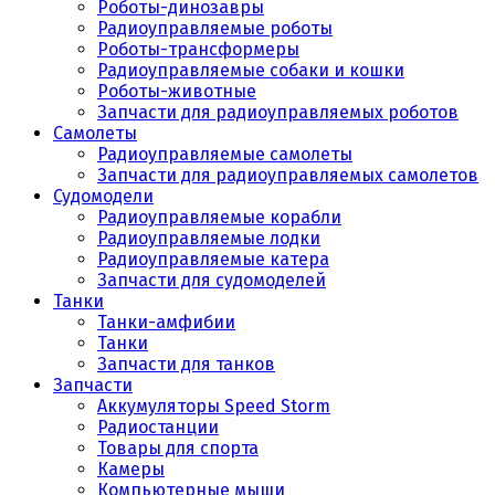
Роботы-динозавры
Радиоуправляемые роботы
Роботы-трансформеры
Радиоуправляемые собаки и кошки
Роботы-животные
Запчасти для радиоуправляемых роботов
Самолеты
Радиоуправляемые самолеты
Запчасти для радиоуправляемых самолетов
Судомодели
Радиоуправляемые корабли
Радиоуправляемые лодки
Радиоуправляемые катера
Запчасти для судомоделей
Танки
Танки-амфибии
Танки
Запчасти для танков
Запчасти
Аккумуляторы Speed Storm
Радиостанции
Товары для спорта
Камеры
Компьютерные мыши