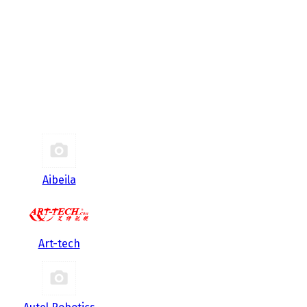
Aibeila
Art-tech