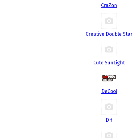
CraZon
Creative Double Star
Cute SunLight
DeCool
DH