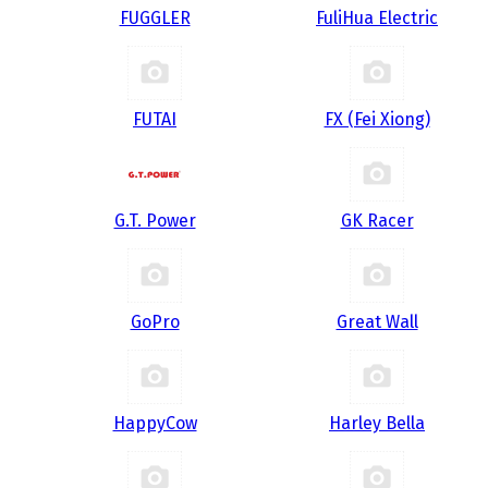
FUGGLER
FuliHua Electric
FUTAI
FX (Fei Xiong)
G.T. Power
GK Racer
GoPro
Great Wall
HappyCow
Harley Bella