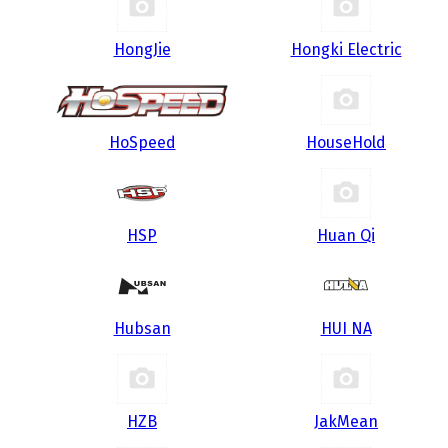
HongJie
Hongki Electric
HoSpeed
HouseHold
HSP
Huan Qi
Hubsan
HUI NA
HZB
JakMean