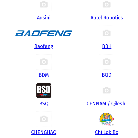
Ausini
Autel Robotics
Baofeng
BBH
BDM
BQD
BSQ
CENNAM / Qileshi
CHENGHAO
Chi Lok Bo