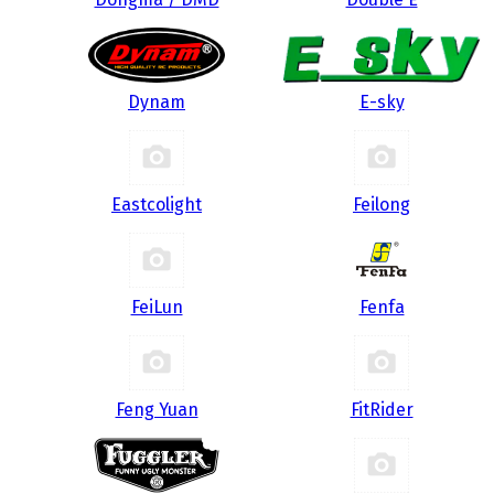
Dynam
E-sky
Eastcolight
Feilong
FeiLun
Fenfa
Feng Yuan
FitRider