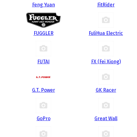
Feng Yuan
FitRider
FUGGLER
FuliHua Electric
FUTAI
FX (Fei Xiong)
G.T. Power
GK Racer
GoPro
Great Wall