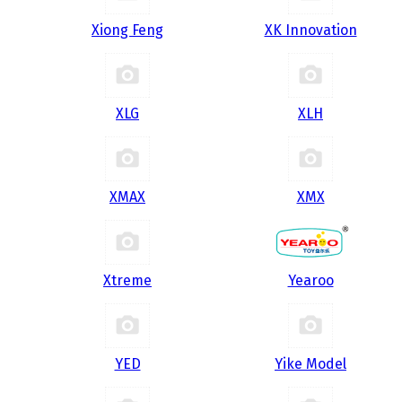
Xiong Feng
XK Innovation
XLG
XLH
XMAX
XMX
Xtreme
Yearoo
YED
Yike Model