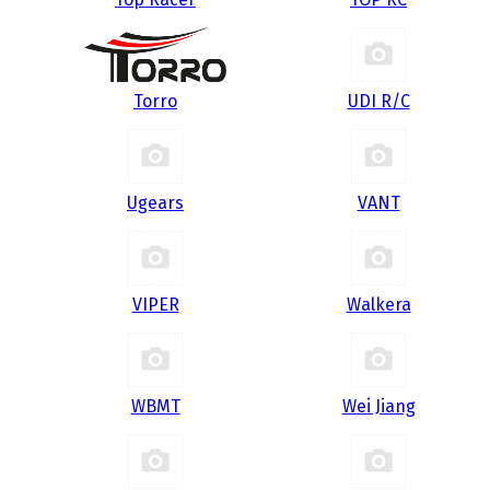
Torro
UDI R/С
Ugears
VANT
VIPER
Walkera
WBMT
Wei Jiang