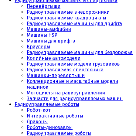
Радиоуправляемые машины и спецтехника
Перевёртыши
Радиоуправляемые внедорожники
Радиоуправляемые квадроциклы
Радиоуправляемые машины для дрифта
Машины-амфибии
Машины HSP
Машины для дрифта
Краулеры
Радиоуправляемые машины для бездорожья
Копийные автомодели
Радиоуправляемые модели грузовиков
Радиоуправляемая спецтехника
Машинки-перевертыши
Коллекционные и масштабные модели
машинок
Мотоциклы на радиоуправлении
Запчасти для радиоуправляемых машин
Радиоуправляемые роботы
Робот-кот
Интерактивные роботы
Драконы
Роботы-динозавры
Радиоуправляемые роботы