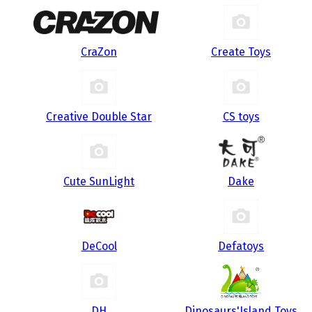
CraZon
Create Toys
Creative Double Star
CS toys
Cute SunLight
Dake
DeCool
Defatoys
DH
Dinosaurs'Island Toys