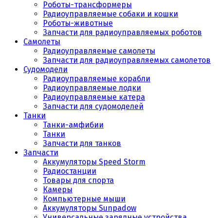
Роботы-трансформеры
Радиоуправляемые собаки и кошки
Роботы-животные
Запчасти для радиоуправляемых роботов
Самолеты
Радиоуправляемые самолеты
Запчасти для радиоуправляемых самолетов
Судомодели
Радиоуправляемые корабли
Радиоуправляемые лодки
Радиоуправляемые катера
Запчасти для судомоделей
Танки
Танки-амфибии
Танки
Запчасти для танков
Запчасти
Аккумуляторы Speed Storm
Радиостанции
Товары для спорта
Камеры
Компьютерные мыши
Аккумуляторы Sunpadow
Универсальные зарядные устройства