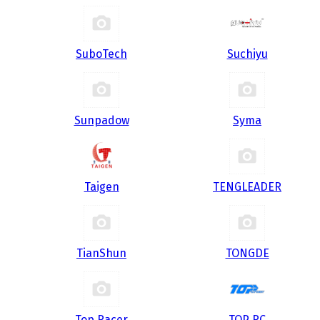
SuboTech
Suchiyu
Sunpadow
Syma
Taigen
TENGLEADER
TianShun
TONGDE
Top Racer
TOP RC