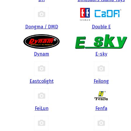
Dongma / DMD
Double E
Dynam
E-sky
Eastcolight
Feilong
FeiLun
Fenfa