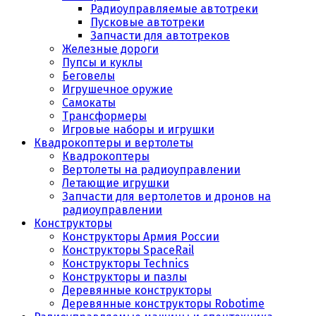
Радиоуправляемые автотреки
Пусковые автотреки
Запчасти для автотреков
Железные дороги
Пупсы и куклы
Беговелы
Игрушечное оружие
Самокаты
Трансформеры
Игровые наборы и игрушки
Квадрокоптеры и вертолеты
Квадрокоптеры
Вертолеты на радиоуправлении
Летающие игрушки
Запчасти для вертолетов и дронов на
радиоуправлении
Конструкторы
Конструкторы Армия России
Конструкторы SpaceRail
Конструкторы Technics
Конструкторы и пазлы
Деревянные конструкторы
Деревянные конструкторы Robotime