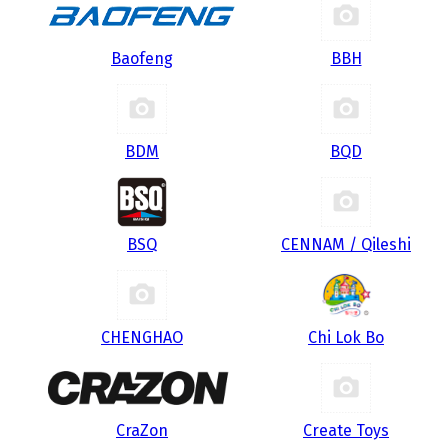
Baofeng
BBH
BDM
BQD
BSQ
CENNAM / Qileshi
CHENGHAO
Chi Lok Bo
CraZon
Create Toys