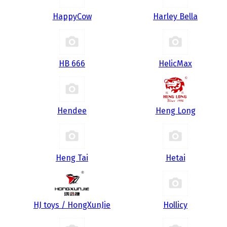
HappyCow
Harley Bella
HB 666
HelicMax
Hendee
Heng Long
Heng Tai
Hetai
HJ toys / HongXunJie
Hollicy