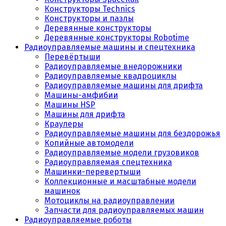
Конструкторы Technics
Конструкторы и пазлы
Деревянные конструкторы
Деревянные конструкторы Robotime
Радиоуправляемые машины и спецтехника
Перевёртыши
Радиоуправляемые внедорожники
Радиоуправляемые квадроциклы
Радиоуправляемые машины для дрифта
Машины-амфибии
Машины HSP
Машины для дрифта
Краулеры
Радиоуправляемые машины для бездорожья
Копийные автомодели
Радиоуправляемые модели грузовиков
Радиоуправляемая спецтехника
Машинки-перевертыши
Коллекционные и масштабные модели
машинок
Мотоциклы на радиоуправлении
Запчасти для радиоуправляемых машин
Радиоуправляемые роботы