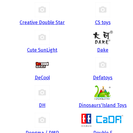
Creative Double Star
CS toys
Cute SunLight
Dake
DeCool
Defatoys
DH
Dinosaurs'Island Toys
Dongma / DMD
Double E