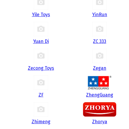
Yile Toys
YinRun
Yuan Di
ZC 333
Zecong Toys
Zegan
ZF
ZhengGuang
Zhimeng
Zhorya