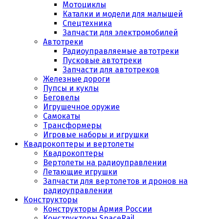
Мотоциклы
Каталки и модели для малышей
Спецтехника
Запчасти для электромобилей
Автотреки
Радиоуправляемые автотреки
Пусковые автотреки
Запчасти для автотреков
Железные дороги
Пупсы и куклы
Беговелы
Игрушечное оружие
Самокаты
Трансформеры
Игровые наборы и игрушки
Квадрокоптеры и вертолеты
Квадрокоптеры
Вертолеты на радиоуправлении
Летающие игрушки
Запчасти для вертолетов и дронов на
радиоуправлении
Конструкторы
Конструкторы Армия России
Конструкторы SpaceRail