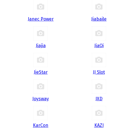
Janec Power
Jiabaile
Jiajia
JiaQi
JieStar
JJ Slot
Joysway
JXD
KarCon
KAZI