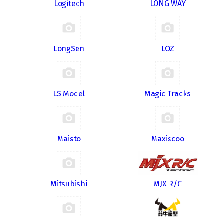
Logitech
LONG WAY
LongSen
LOZ
LS Model
Magic Tracks
Maisto
Maxiscoo
Mitsubishi
MJX R/C