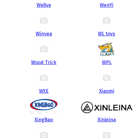
Wellye
WenYi
Winyea
WL toys
Wood Trick
WPL
WXE
Xiaomi
XingBao
Xinleina