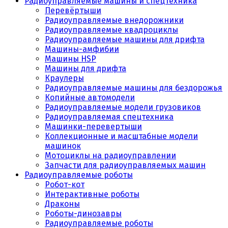
Радиоуправляемые машины и спецтехника
Перевёртыши
Радиоуправляемые внедорожники
Радиоуправляемые квадроциклы
Радиоуправляемые машины для дрифта
Машины-амфибии
Машины HSP
Машины для дрифта
Краулеры
Радиоуправляемые машины для бездорожья
Копийные автомодели
Радиоуправляемые модели грузовиков
Радиоуправляемая спецтехника
Машинки-перевертыши
Коллекционные и масштабные модели
машинок
Мотоциклы на радиоуправлении
Запчасти для радиоуправляемых машин
Радиоуправляемые роботы
Робот-кот
Интерактивные роботы
Драконы
Роботы-динозавры
Радиоуправляемые роботы