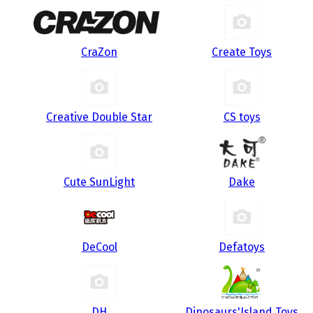
CraZon
Create Toys
Creative Double Star
CS toys
Cute SunLight
Dake
DeCool
Defatoys
DH
Dinosaurs'Island Toys