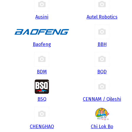
Ausini
Autel Robotics
Baofeng
BBH
BDM
BQD
BSQ
CENNAM / Qileshi
CHENGHAO
Chi Lok Bo