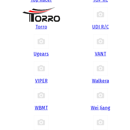
Torro
UDI R/С
Ugears
VANT
VIPER
Walkera
WBMT
Wei Jiang