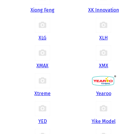
Xiong Feng
XK Innovation
XLG
XLH
XMAX
XMX
Xtreme
Yearoo
YED
Yike Model