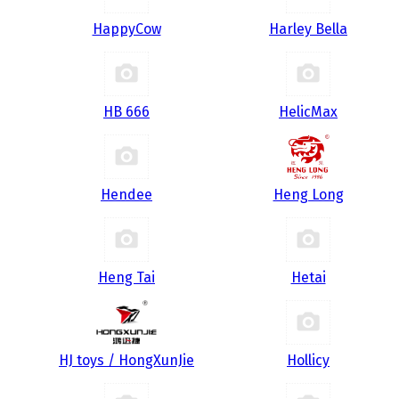
HappyCow
Harley Bella
HB 666
HelicMax
Hendee
Heng Long
Heng Tai
Hetai
HJ toys / HongXunJie
Hollicy