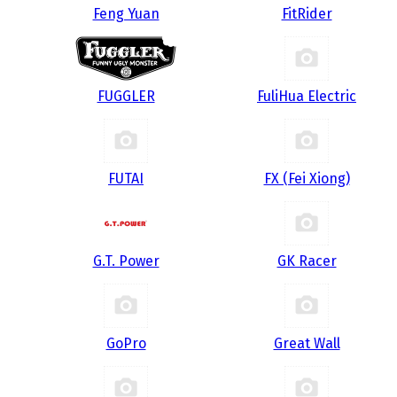
Feng Yuan
FitRider
FUGGLER
FuliHua Electric
FUTAI
FX (Fei Xiong)
G.T. Power
GK Racer
GoPro
Great Wall