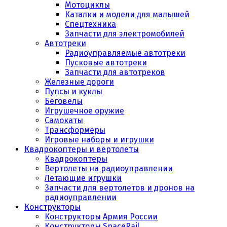
Мотоциклы
Каталки и модели для малышей
Спецтехника
Запчасти для электромобилей
Автотреки
Радиоуправляемые автотреки
Пусковые автотреки
Запчасти для автотреков
Железные дороги
Пупсы и куклы
Беговелы
Игрушечное оружие
Самокаты
Трансформеры
Игровые наборы и игрушки
Квадрокоптеры и вертолеты
Квадрокоптеры
Вертолеты на радиоуправлении
Летающие игрушки
Запчасти для вертолетов и дронов на
радиоуправлении
Конструкторы
Конструкторы Армия России
Конструкторы SpaceRail