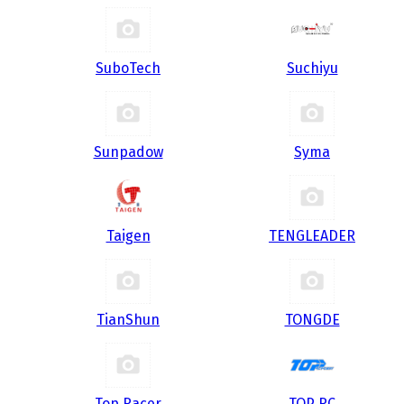
SuboTech
Suchiyu
Sunpadow
Syma
Taigen
TENGLEADER
TianShun
TONGDE
Top Racer
TOP RC