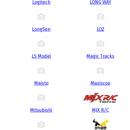
Logitech
LONG WAY
LongSen
LOZ
LS Model
Magic Tracks
Maisto
Maxiscoo
Mitsubishi
MJX R/C