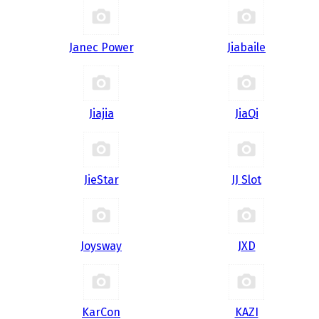
Janec Power
Jiabaile
Jiajia
JiaQi
JieStar
JJ Slot
Joysway
JXD
KarCon
KAZI