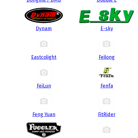
Dynam
E-sky
Eastcolight
Feilong
FeiLun
Fenfa
Feng Yuan
FitRider