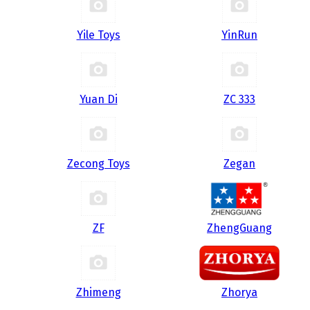
Yile Toys
YinRun
Yuan Di
ZC 333
Zecong Toys
Zegan
ZF
ZhengGuang
Zhimeng
Zhorya