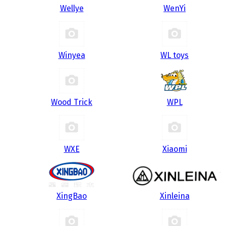
Wellye
WenYi
Winyea
WL toys
Wood Trick
WPL
WXE
Xiaomi
XingBao
Xinleina