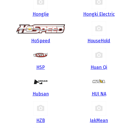
HongJie
Hongki Electric
HoSpeed
HouseHold
HSP
Huan Qi
Hubsan
HUI NA
HZB
JakMean