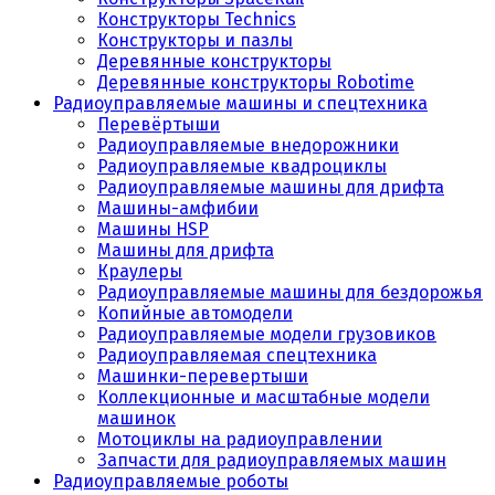
Конструкторы Technics
Конструкторы и пазлы
Деревянные конструкторы
Деревянные конструкторы Robotime
Радиоуправляемые машины и спецтехника
Перевёртыши
Радиоуправляемые внедорожники
Радиоуправляемые квадроциклы
Радиоуправляемые машины для дрифта
Машины-амфибии
Машины HSP
Машины для дрифта
Краулеры
Радиоуправляемые машины для бездорожья
Копийные автомодели
Радиоуправляемые модели грузовиков
Радиоуправляемая спецтехника
Машинки-перевертыши
Коллекционные и масштабные модели
машинок
Мотоциклы на радиоуправлении
Запчасти для радиоуправляемых машин
Радиоуправляемые роботы