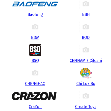
Baofeng
BBH
BDM
BQD
BSQ
CENNAM / Qileshi
CHENGHAO
Chi Lok Bo
CraZon
Create Toys