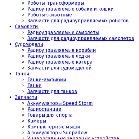
Роботы-трансформеры
Радиоуправляемые собаки и кошки
Роботы-животные
Запчасти для радиоуправляемых роботов
Самолеты
Радиоуправляемые самолеты
Запчасти для радиоуправляемых самолетов
Судомодели
Радиоуправляемые корабли
Радиоуправляемые лодки
Радиоуправляемые катера
Запчасти для судомоделей
Танки
Танки-амфибии
Танки
Запчасти для танков
Запчасти
Аккумуляторы Speed Storm
Радиостанции
Товары для спорта
Камеры
Компьютерные мыши
Аккумуляторы Sunpadow
Универсальные зарядные устройства