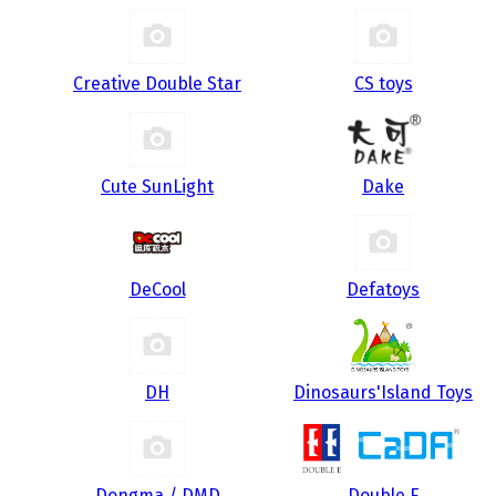
Creative Double Star
CS toys
Cute SunLight
Dake
DeCool
Defatoys
DH
Dinosaurs'Island Toys
Dongma / DMD
Double E