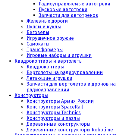
Радиоуправляемые автотреки
Пусковые автотреки
Запчасти для автотреков
Железные дороги
Пупсы и куклы
Беговелы
Игрушечное оружие
Самокаты
Трансформеры
Игровые наборы и игрушки
Квадрокоптеры и вертолеты
Квадрокоптеры
Вертолеты на радиоуправлении
Летающие игрушки
Запчасти для вертолетов и дронов на
радиоуправлении
Конструкторы
Конструкторы Армия России
Конструкторы SpaceRail
Конструкторы Technics
Конструкторы и пазлы
Деревянные конструкторы
Деревянные конструкторы Robotime