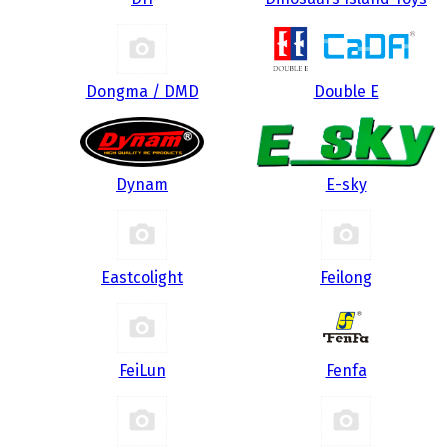
Dongma / DMD
Double E
Dynam
E-sky
Eastcolight
Feilong
FeiLun
Fenfa