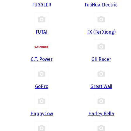
FUGGLER
FuliHua Electric
FUTAI
FX (Fei Xiong)
G.T. Power
GK Racer
GoPro
Great Wall
HappyCow
Harley Bella