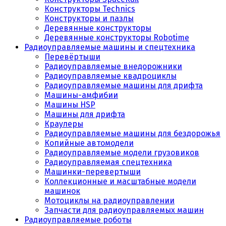
Конструкторы Technics
Конструкторы и пазлы
Деревянные конструкторы
Деревянные конструкторы Robotime
Радиоуправляемые машины и спецтехника
Перевёртыши
Радиоуправляемые внедорожники
Радиоуправляемые квадроциклы
Радиоуправляемые машины для дрифта
Машины-амфибии
Машины HSP
Машины для дрифта
Краулеры
Радиоуправляемые машины для бездорожья
Копийные автомодели
Радиоуправляемые модели грузовиков
Радиоуправляемая спецтехника
Машинки-перевертыши
Коллекционные и масштабные модели
машинок
Мотоциклы на радиоуправлении
Запчасти для радиоуправляемых машин
Радиоуправляемые роботы