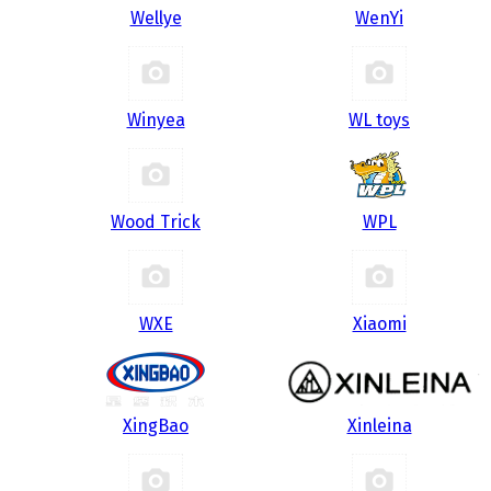
Wellye
WenYi
Winyea
WL toys
Wood Trick
WPL
WXE
Xiaomi
XingBao
Xinleina