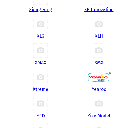
Xiong Feng
XK Innovation
XLG
XLH
XMAX
XMX
Xtreme
Yearoo
YED
Yike Model