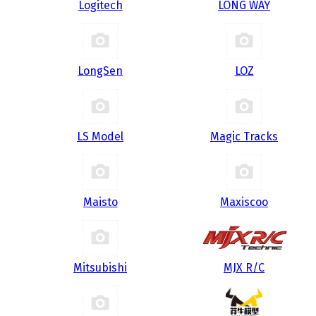
Logitech
LONG WAY
LongSen
LOZ
LS Model
Magic Tracks
Maisto
Maxiscoo
Mitsubishi
MJX R/C