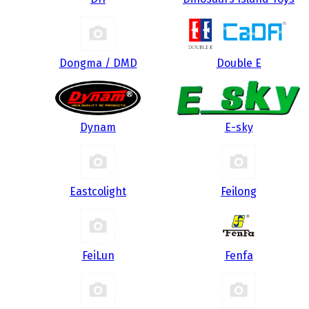
Dongma / DMD
Double E
Dynam
E-sky
Eastcolight
Feilong
FeiLun
Fenfa