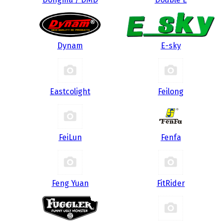
Dynam
E-sky
Eastcolight
Feilong
FeiLun
Fenfa
Feng Yuan
FitRider