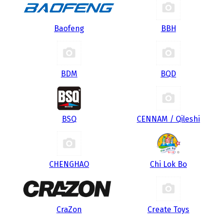
Baofeng
BBH
BDM
BQD
BSQ
CENNAM / Qileshi
CHENGHAO
Chi Lok Bo
CraZon
Create Toys