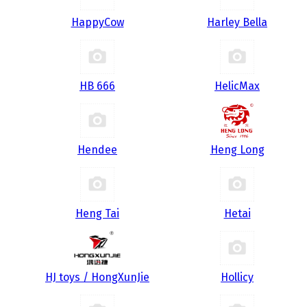
HappyCow
Harley Bella
HB 666
HelicMax
Hendee
Heng Long
Heng Tai
Hetai
HJ toys / HongXunJie
Hollicy