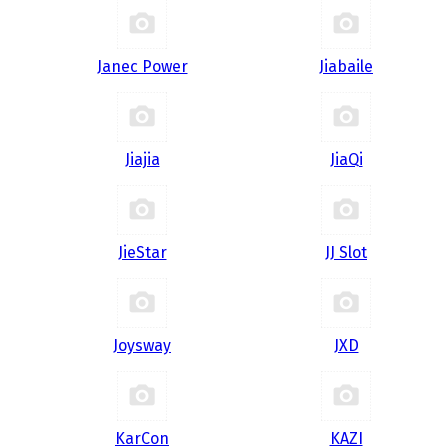
Janec Power
Jiabaile
Jiajia
JiaQi
JieStar
JJ Slot
Joysway
JXD
KarCon
KAZI