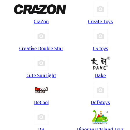
CraZon
Create Toys
Creative Double Star
CS toys
Cute SunLight
Dake
DeCool
Defatoys
DH
Dinosaurs'Island Toys