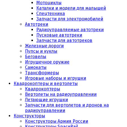
Мотоциклы
Каталки и модели для малышей
Спецтехника
Запчасти для электромобилей
Автотреки
Радиоуправляемые автотреки
Пусковые автотреки
Запчасти для автотреков
Железные дороги
Пупсы и куклы
Беговелы
Игрушечное оружие
Самокаты
Трансформеры
Игровые наборы и игрушки
Квадрокоптеры и вертолеты
Квадрокоптеры
Вертолеты на радиоуправлении
Летающие игрушки
Запчасти для вертолетов и дронов на
радиоуправлении
Конструкторы
Конструкторы Армия России
Конструкторы SpaceRail