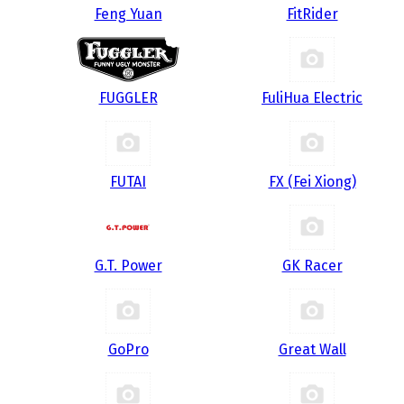
Feng Yuan
FitRider
FUGGLER
FuliHua Electric
FUTAI
FX (Fei Xiong)
G.T. Power
GK Racer
GoPro
Great Wall