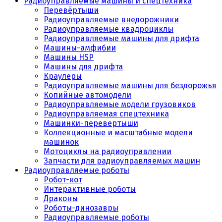
Радиоуправляемые машины и спецтехника
Перевёртыши
Радиоуправляемые внедорожники
Радиоуправляемые квадроциклы
Радиоуправляемые машины для дрифта
Машины-амфибии
Машины HSP
Машины для дрифта
Краулеры
Радиоуправляемые машины для бездорожья
Копийные автомодели
Радиоуправляемые модели грузовиков
Радиоуправляемая спецтехника
Машинки-перевертыши
Коллекционные и масштабные модели
машинок
Мотоциклы на радиоуправлении
Запчасти для радиоуправляемых машин
Радиоуправляемые роботы
Робот-кот
Интерактивные роботы
Драконы
Роботы-динозавры
Радиоуправляемые роботы