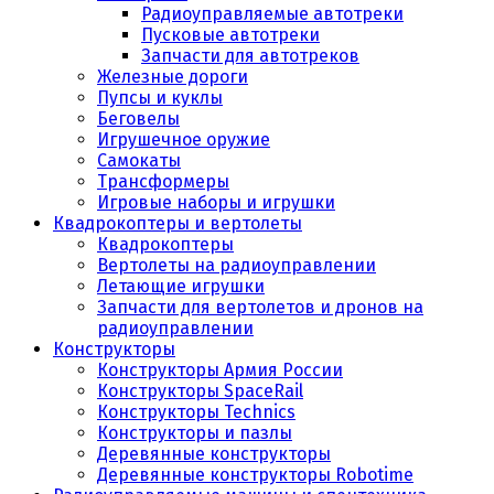
Радиоуправляемые автотреки
Пусковые автотреки
Запчасти для автотреков
Железные дороги
Пупсы и куклы
Беговелы
Игрушечное оружие
Самокаты
Трансформеры
Игровые наборы и игрушки
Квадрокоптеры и вертолеты
Квадрокоптеры
Вертолеты на радиоуправлении
Летающие игрушки
Запчасти для вертолетов и дронов на
радиоуправлении
Конструкторы
Конструкторы Армия России
Конструкторы SpaceRail
Конструкторы Technics
Конструкторы и пазлы
Деревянные конструкторы
Деревянные конструкторы Robotime