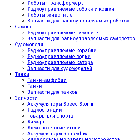
Роботы-трансформеры
Радиоуправляемые собаки и кошки
Роботы-животные
Запчасти для радиоуправляемых роботов
Самолеты
Радиоуправляемые самолеты
Запчасти для радиоуправляемых самолетов
Судомодели
Радиоуправляемые корабли
Радиоуправляемые лодки
Радиоуправляемые катера
Запчасти для судомоделей
Танки
Танки-амфибии
Танки
Запчасти для танков
Запчасти
Аккумуляторы Speed Storm
Радиостанции
Товары для спорта
Камеры
Компьютерные мыши
Аккумуляторы Sunpadow
Универсальные зарядные устройства