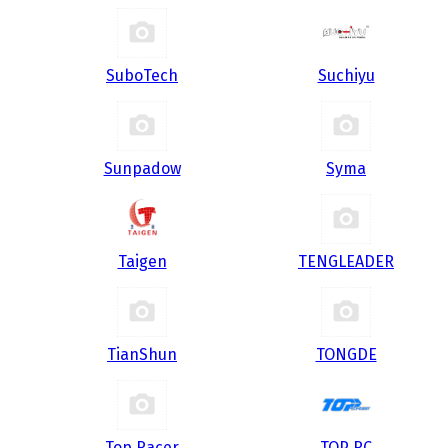
SuboTech
Suchiyu
Sunpadow
Syma
Taigen
TENGLEADER
TianShun
TONGDE
Top Racer
TOP RC