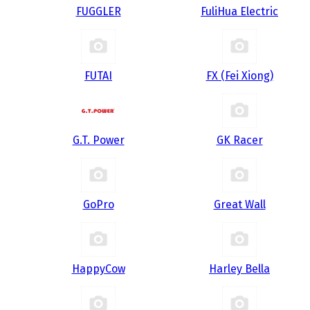
FUGGLER
FuliHua Electric
FUTAI
FX (Fei Xiong)
G.T. Power
GK Racer
GoPro
Great Wall
HappyCow
Harley Bella