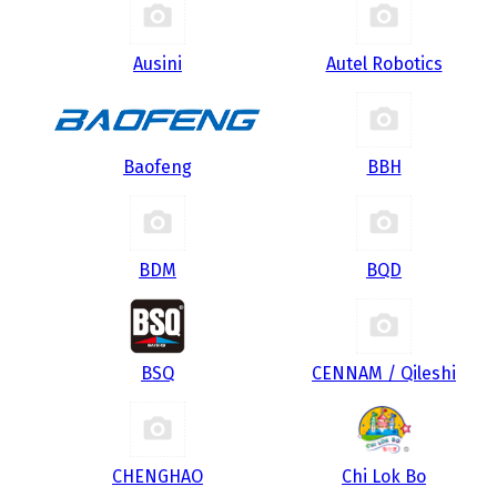
Ausini
Autel Robotics
Baofeng
BBH
BDM
BQD
BSQ
CENNAM / Qileshi
CHENGHAO
Chi Lok Bo