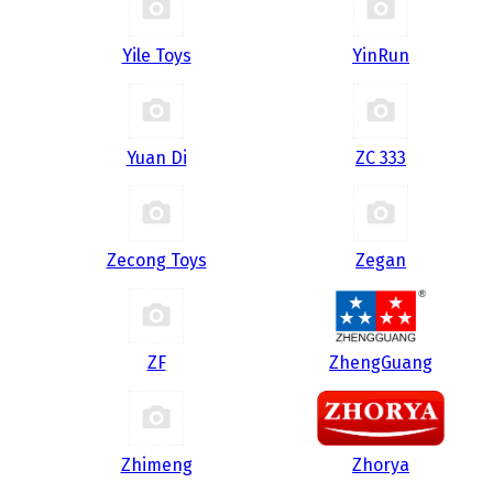
Yile Toys
YinRun
Yuan Di
ZC 333
Zecong Toys
Zegan
ZF
ZhengGuang
Zhimeng
Zhorya