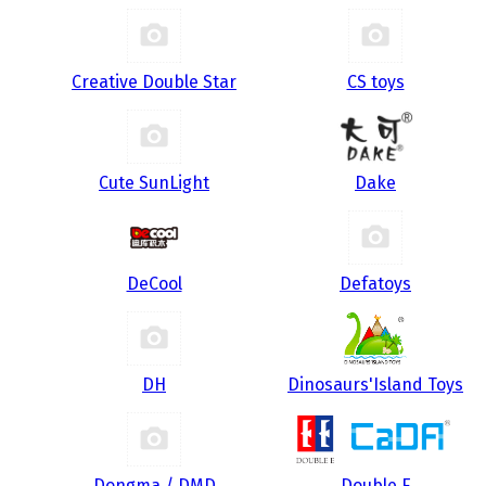
Creative Double Star
CS toys
Cute SunLight
Dake
DeCool
Defatoys
DH
Dinosaurs'Island Toys
Dongma / DMD
Double E