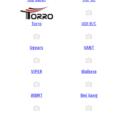
Torro
UDI R/С
Ugears
VANT
VIPER
Walkera
WBMT
Wei Jiang