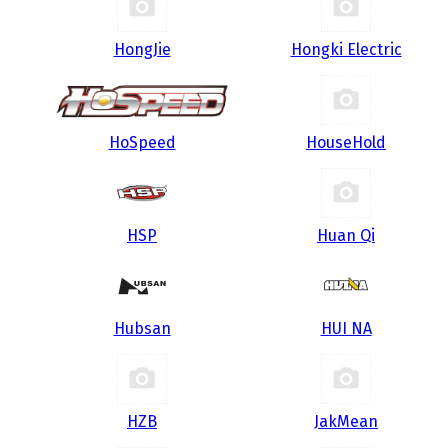
HongJie
Hongki Electric
HoSpeed
HouseHold
HSP
Huan Qi
Hubsan
HUI NA
HZB
JakMean