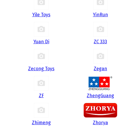
Yile Toys
YinRun
Yuan Di
ZC 333
Zecong Toys
Zegan
ZF
ZhengGuang
Zhimeng
Zhorya