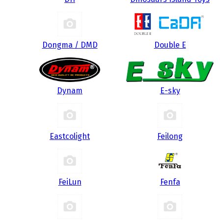
Dongma / DMD
Double E
Dynam
E-sky
Eastcolight
Feilong
FeiLun
Fenfa