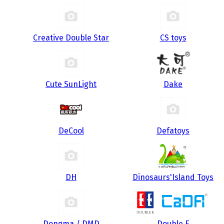
Creative Double Star
CS toys
Cute SunLight
Dake
DeCool
Defatoys
DH
Dinosaurs'Island Toys
Dongma / DMD
Double E