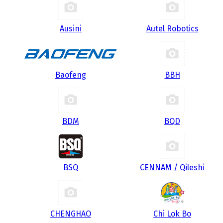
Ausini
Autel Robotics
Baofeng
BBH
BDM
BQD
BSQ
CENNAM / Qileshi
CHENGHAO
Chi Lok Bo