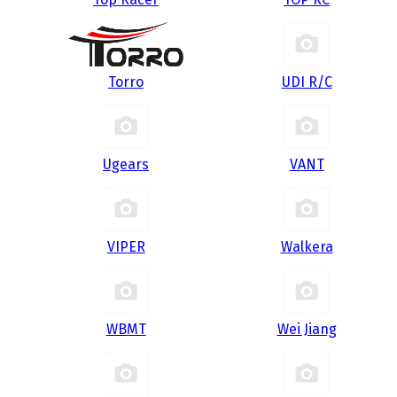
Torro
UDI R/С
Ugears
VANT
VIPER
Walkera
WBMT
Wei Jiang