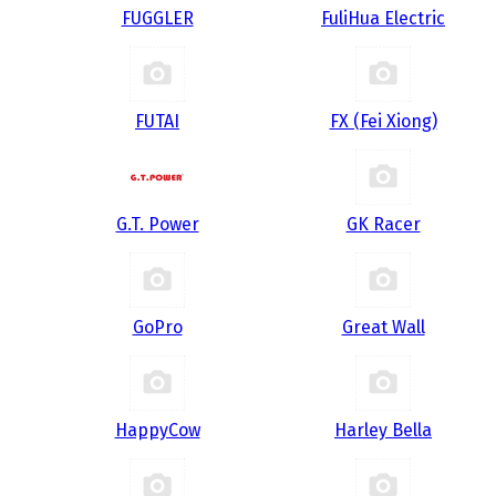
FUGGLER
FuliHua Electric
FUTAI
FX (Fei Xiong)
G.T. Power
GK Racer
GoPro
Great Wall
HappyCow
Harley Bella