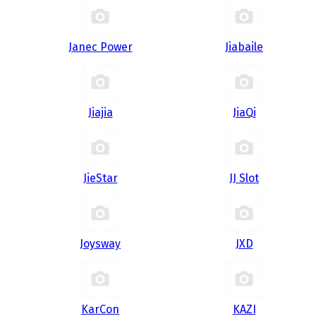
Janec Power
Jiabaile
Jiajia
JiaQi
JieStar
JJ Slot
Joysway
JXD
KarCon
KAZI