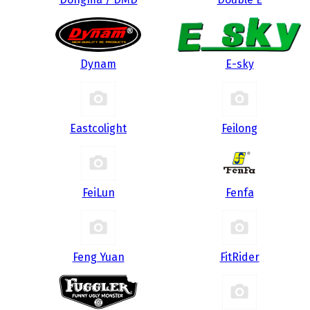
Dynam
E-sky
Eastcolight
Feilong
FeiLun
Fenfa
Feng Yuan
FitRider