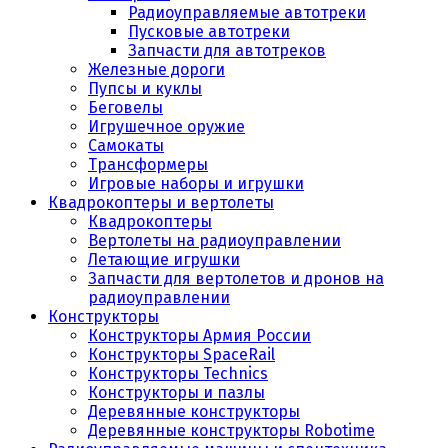
Радиоуправляемые автотреки
Пусковые автотреки
Запчасти для автотреков
Железные дороги
Пупсы и куклы
Беговелы
Игрушечное оружие
Самокаты
Трансформеры
Игровые наборы и игрушки
Квадрокоптеры и вертолеты
Квадрокоптеры
Вертолеты на радиоуправлении
Летающие игрушки
Запчасти для вертолетов и дронов на
радиоуправлении
Конструкторы
Конструкторы Армия России
Конструкторы SpaceRail
Конструкторы Technics
Конструкторы и пазлы
Деревянные конструкторы
Деревянные конструкторы Robotime