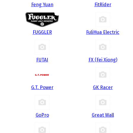
Feng Yuan
FitRider
FUGGLER
FuliHua Electric
FUTAI
FX (Fei Xiong)
G.T. Power
GK Racer
GoPro
Great Wall