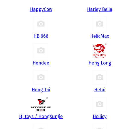
HappyCow
Harley Bella
HB 666
HelicMax
Hendee
Heng Long
Heng Tai
Hetai
HJ toys / HongXunJie
Hollicy