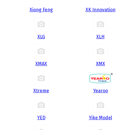
Xiong Feng
XK Innovation
XLG
XLH
XMAX
XMX
Xtreme
Yearoo
YED
Yike Model