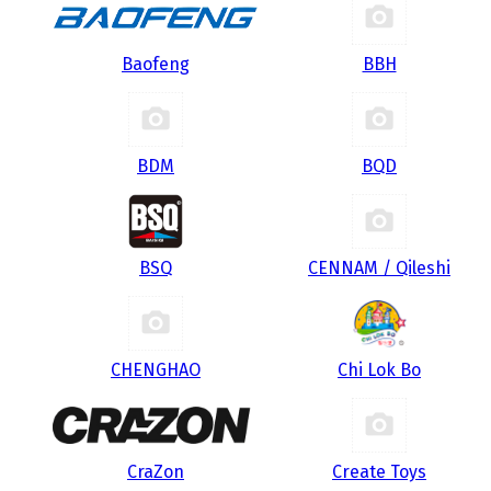
Baofeng
BBH
BDM
BQD
BSQ
CENNAM / Qileshi
CHENGHAO
Chi Lok Bo
CraZon
Create Toys