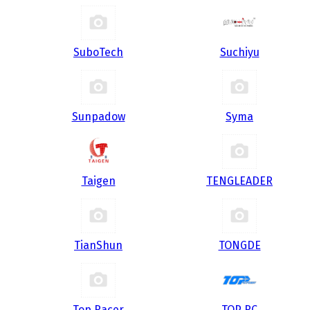
SuboTech
Suchiyu
Sunpadow
Syma
Taigen
TENGLEADER
TianShun
TONGDE
Top Racer
TOP RC