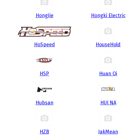
HongJie
Hongki Electric
HoSpeed
HouseHold
HSP
Huan Qi
Hubsan
HUI NA
HZB
JakMean