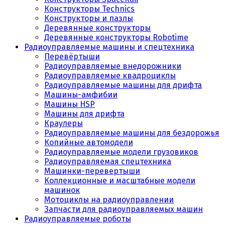
Конструкторы Technics
Конструкторы и пазлы
Деревянные конструкторы
Деревянные конструкторы Robotime
Радиоуправляемые машины и спецтехника
Перевёртыши
Радиоуправляемые внедорожники
Радиоуправляемые квадроциклы
Радиоуправляемые машины для дрифта
Машины-амфибии
Машины HSP
Машины для дрифта
Краулеры
Радиоуправляемые машины для бездорожья
Копийные автомодели
Радиоуправляемые модели грузовиков
Радиоуправляемая спецтехника
Машинки-перевертыши
Коллекционные и масштабные модели
машинок
Мотоциклы на радиоуправлении
Запчасти для радиоуправляемых машин
Радиоуправляемые роботы