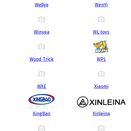
Wellye
WenYi
Winyea
WL toys
Wood Trick
WPL
WXE
Xiaomi
XingBao
Xinleina