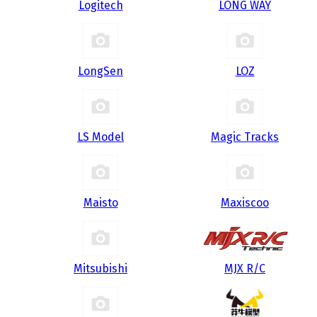
Logitech
LONG WAY
LongSen
LOZ
LS Model
Magic Tracks
Maisto
Maxiscoo
Mitsubishi
MJX R/C