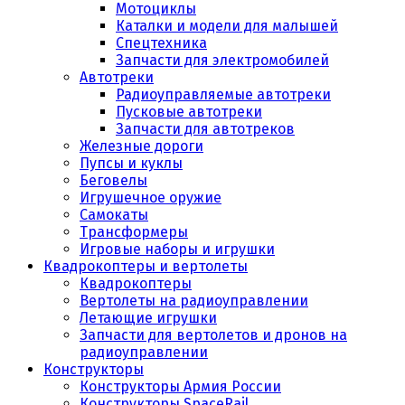
Мотоциклы
Каталки и модели для малышей
Спецтехника
Запчасти для электромобилей
Автотреки
Радиоуправляемые автотреки
Пусковые автотреки
Запчасти для автотреков
Железные дороги
Пупсы и куклы
Беговелы
Игрушечное оружие
Самокаты
Трансформеры
Игровые наборы и игрушки
Квадрокоптеры и вертолеты
Квадрокоптеры
Вертолеты на радиоуправлении
Летающие игрушки
Запчасти для вертолетов и дронов на
радиоуправлении
Конструкторы
Конструкторы Армия России
Конструкторы SpaceRail