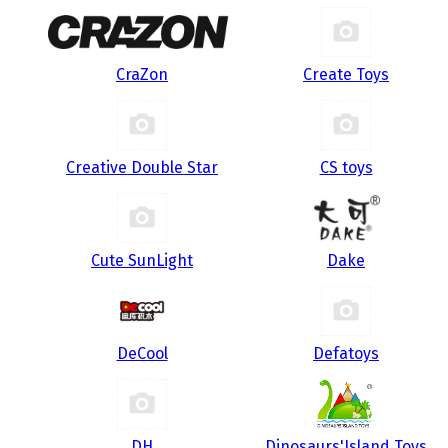
CraZon
Create Toys
Creative Double Star
CS toys
Cute SunLight
Dake
DeCool
Defatoys
DH
Dinosaurs'Island Toys