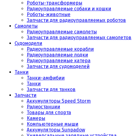
Роботы-трансформеры
Радиоуправляемые собаки и кошки
Роботы-животные
Запчасти для радиоуправляемых роботов
Самолеты
Радиоуправляемые самолеты
Запчасти для радиоуправляемых самолетов
Судомодели
Радиоуправляемые корабли
Радиоуправляемые лодки
Радиоуправляемые катера
Запчасти для судомоделей
Танки
Танки-амфибии
Танки
Запчасти для танков
Запчасти
Аккумуляторы Speed Storm
Радиостанции
Товары для спорта
Камеры
Компьютерные мыши
Аккумуляторы Sunpadow
Универсальные зарядные устройства