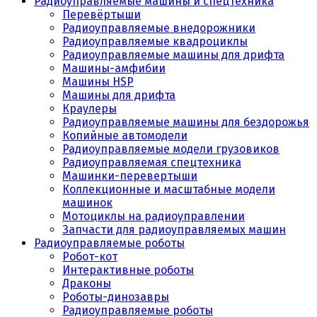
Радиоуправляемые машины и спецтехника
Перевёртыши
Радиоуправляемые внедорожники
Радиоуправляемые квадроциклы
Радиоуправляемые машины для дрифта
Машины-амфибии
Машины HSP
Машины для дрифта
Краулеры
Радиоуправляемые машины для бездорожья
Копийные автомодели
Радиоуправляемые модели грузовиков
Радиоуправляемая спецтехника
Машинки-перевертыши
Коллекционные и масштабные модели
машинок
Мотоциклы на радиоуправлении
Запчасти для радиоуправляемых машин
Радиоуправляемые роботы
Робот-кот
Интерактивные роботы
Драконы
Роботы-динозавры
Радиоуправляемые роботы