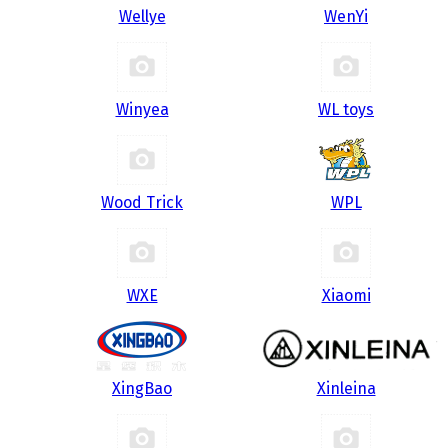
Wellye
WenYi
Winyea
WL toys
Wood Trick
WPL
WXE
Xiaomi
XingBao
Xinleina