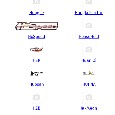
HongJie
Hongki Electric
HoSpeed
HouseHold
HSP
Huan Qi
Hubsan
HUI NA
HZB
JakMean