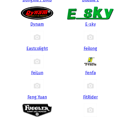
Dynam
E-sky
Eastcolight
Feilong
FeiLun
Fenfa
Feng Yuan
FitRider