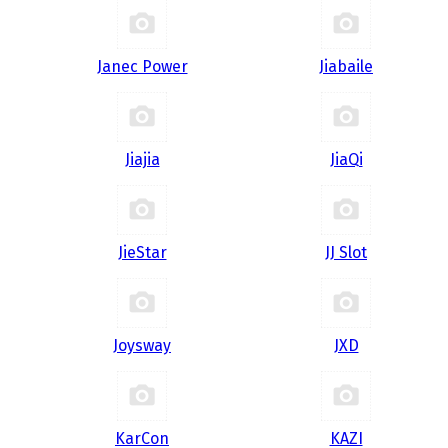
Janec Power
Jiabaile
Jiajia
JiaQi
JieStar
JJ Slot
Joysway
JXD
KarCon
KAZI