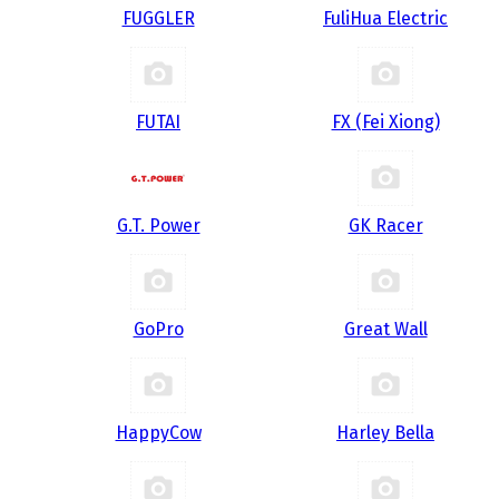
FUGGLER
FuliHua Electric
FUTAI
FX (Fei Xiong)
G.T. Power
GK Racer
GoPro
Great Wall
HappyCow
Harley Bella