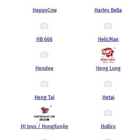
HappyCow
Harley Bella
HB 666
HelicMax
Hendee
Heng Long
Heng Tai
Hetai
HJ toys / HongXunJie
Hollicy