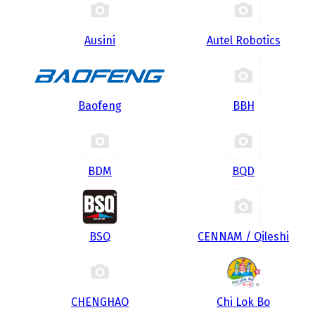
Ausini
Autel Robotics
Baofeng
BBH
BDM
BQD
BSQ
CENNAM / Qileshi
CHENGHAO
Chi Lok Bo