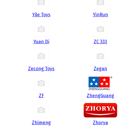
Yile Toys
YinRun
Yuan Di
ZC 333
Zecong Toys
Zegan
ZF
ZhengGuang
Zhimeng
Zhorya