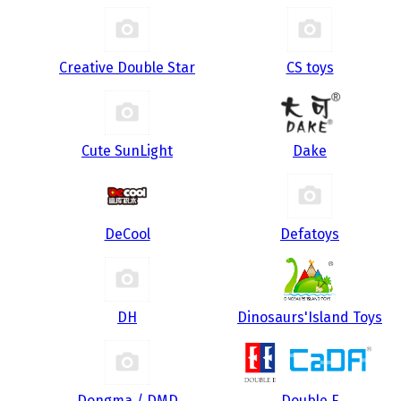
Creative Double Star
CS toys
Cute SunLight
Dake
DeCool
Defatoys
DH
Dinosaurs'Island Toys
Dongma / DMD
Double E