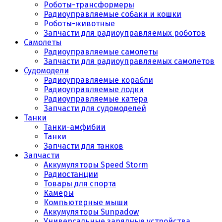
Роботы-трансформеры
Радиоуправляемые собаки и кошки
Роботы-животные
Запчасти для радиоуправляемых роботов
Самолеты
Радиоуправляемые самолеты
Запчасти для радиоуправляемых самолетов
Судомодели
Радиоуправляемые корабли
Радиоуправляемые лодки
Радиоуправляемые катера
Запчасти для судомоделей
Танки
Танки-амфибии
Танки
Запчасти для танков
Запчасти
Аккумуляторы Speed Storm
Радиостанции
Товары для спорта
Камеры
Компьютерные мыши
Аккумуляторы Sunpadow
Универсальные зарядные устройства