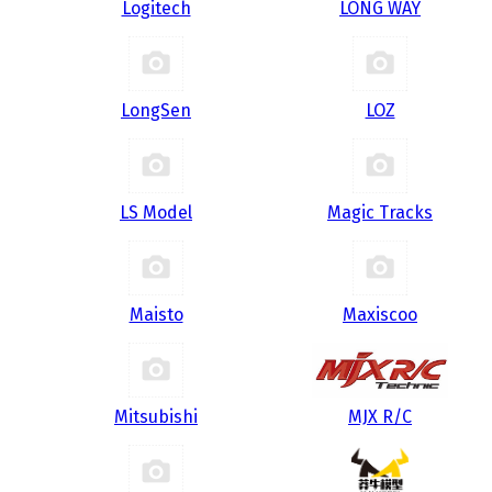
Logitech
LONG WAY
LongSen
LOZ
LS Model
Magic Tracks
Maisto
Maxiscoo
Mitsubishi
MJX R/C