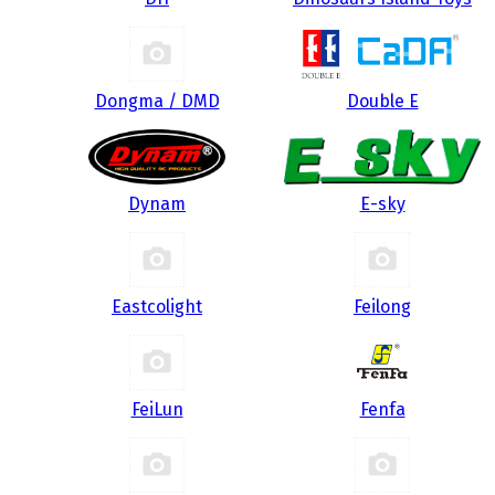
Dongma / DMD
Double E
Dynam
E-sky
Eastcolight
Feilong
FeiLun
Fenfa