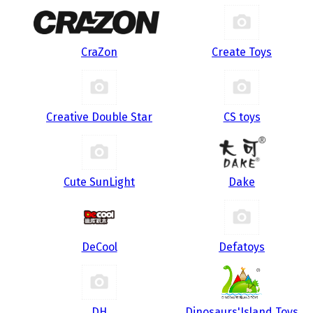
CraZon
Create Toys
Creative Double Star
CS toys
Cute SunLight
Dake
DeCool
Defatoys
DH
Dinosaurs'Island Toys