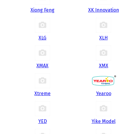
Xiong Feng
XK Innovation
XLG
XLH
XMAX
XMX
Xtreme
Yearoo
YED
Yike Model