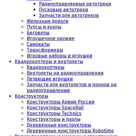
Радиоуправляемые автотреки
Пусковые автотреки
Запчасти для автотреков
Железные дороги
Пупсы и куклы
Беговелы
Игрушечное оружие
Самокаты
Трансформеры
Игровые наборы и игрушки
Квадрокоптеры и вертолеты
Квадрокоптеры
Вертолеты на радиоуправлении
Летающие игрушки
Запчасти для вертолетов и дронов на
радиоуправлении
Конструкторы
Конструкторы Армия России
Конструкторы SpaceRail
Конструкторы Technics
Конструкторы и пазлы
Деревянные конструкторы
Деревянные конструкторы Robotime