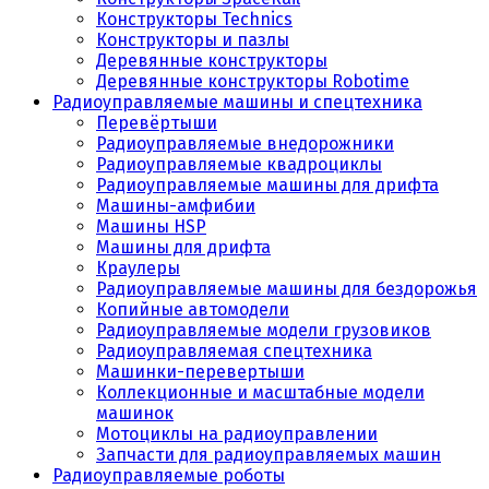
Конструкторы Technics
Конструкторы и пазлы
Деревянные конструкторы
Деревянные конструкторы Robotime
Радиоуправляемые машины и спецтехника
Перевёртыши
Радиоуправляемые внедорожники
Радиоуправляемые квадроциклы
Радиоуправляемые машины для дрифта
Машины-амфибии
Машины HSP
Машины для дрифта
Краулеры
Радиоуправляемые машины для бездорожья
Копийные автомодели
Радиоуправляемые модели грузовиков
Радиоуправляемая спецтехника
Машинки-перевертыши
Коллекционные и масштабные модели
машинок
Мотоциклы на радиоуправлении
Запчасти для радиоуправляемых машин
Радиоуправляемые роботы