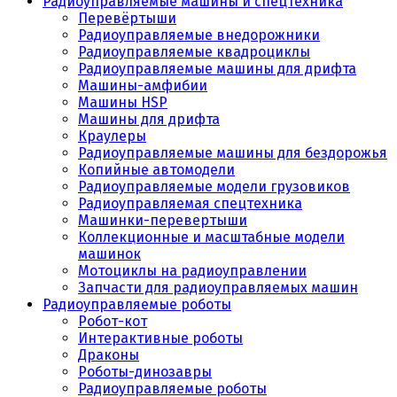
Радиоуправляемые машины и спецтехника
Перевёртыши
Радиоуправляемые внедорожники
Радиоуправляемые квадроциклы
Радиоуправляемые машины для дрифта
Машины-амфибии
Машины HSP
Машины для дрифта
Краулеры
Радиоуправляемые машины для бездорожья
Копийные автомодели
Радиоуправляемые модели грузовиков
Радиоуправляемая спецтехника
Машинки-перевертыши
Коллекционные и масштабные модели
машинок
Мотоциклы на радиоуправлении
Запчасти для радиоуправляемых машин
Радиоуправляемые роботы
Робот-кот
Интерактивные роботы
Драконы
Роботы-динозавры
Радиоуправляемые роботы