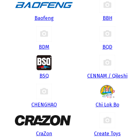
Baofeng
BBH
BDM
BQD
BSQ
CENNAM / Qileshi
CHENGHAO
Chi Lok Bo
CraZon
Create Toys