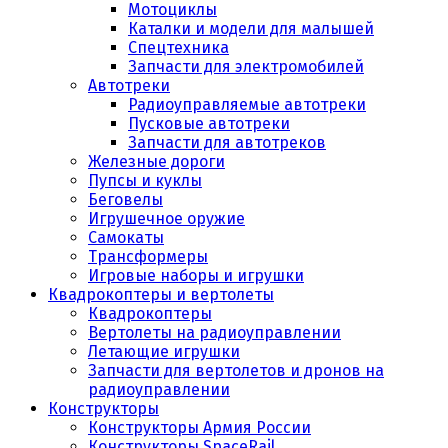
Мотоциклы
Каталки и модели для малышей
Спецтехника
Запчасти для электромобилей
Автотреки
Радиоуправляемые автотреки
Пусковые автотреки
Запчасти для автотреков
Железные дороги
Пупсы и куклы
Беговелы
Игрушечное оружие
Самокаты
Трансформеры
Игровые наборы и игрушки
Квадрокоптеры и вертолеты
Квадрокоптеры
Вертолеты на радиоуправлении
Летающие игрушки
Запчасти для вертолетов и дронов на
радиоуправлении
Конструкторы
Конструкторы Армия России
Конструкторы SpaceRail