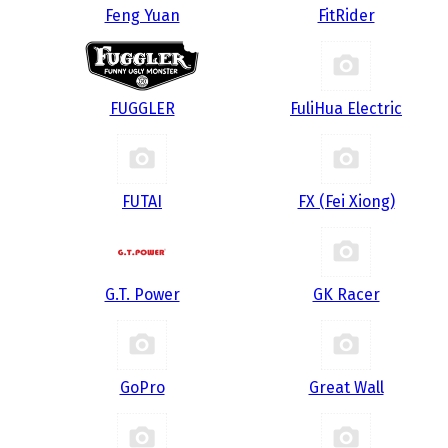
Feng Yuan
FitRider
FUGGLER
FuliHua Electric
FUTAI
FX (Fei Xiong)
G.T. Power
GK Racer
GoPro
Great Wall