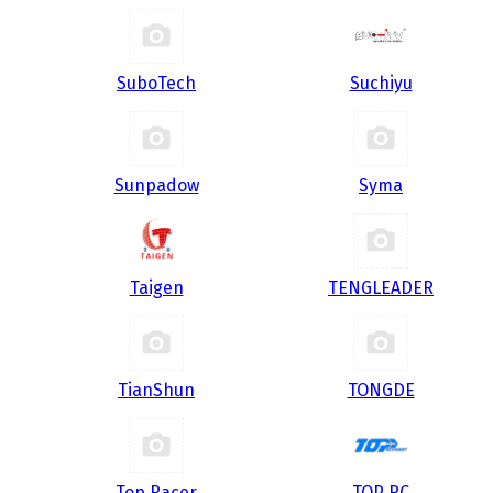
SuboTech
Suchiyu
Sunpadow
Syma
Taigen
TENGLEADER
TianShun
TONGDE
Top Racer
TOP RC